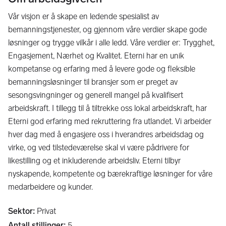
Vår visjon er å skape en ledende spesialist av
bemanningstjenester, og gjennom våre verdier skape gode
løsninger og trygge vilkår i alle ledd. Våre verdier er: Trygghet,
Engasjement, Nærhet og Kvalitet. Eterni har en unik
kompetanse og erfaring med å levere gode og fleksible
bemanningsløsninger til bransjer som er preget av
sesongsvingninger og generell mangel på kvalifisert
arbeidskraft. I tillegg til å tiltrekke oss lokal arbeidskraft, har
Eterni god erfaring med rekruttering fra utlandet. Vi arbeider
hver dag med å engasjere oss i hverandres arbeidsdag og
virke, og ved tilstedeværelse skal vi være pådrivere for
likestilling og et inkluderende arbeidsliv. Eterni tilbyr
nyskapende, kompetente og bærekraftige løsninger for våre
medarbeidere og kunder.
Sektor
:
Privat
Antall stillinger
:
5