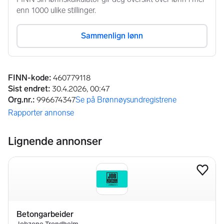
Annonseinformasjon
FINN-kode
:
460779118
Sist endret
:
30.4.2026, 00:47
Org.nr.
:
996674347
Se på Brønnøysundregistrene
(åpnes i ny fane)
Rapporter annonse