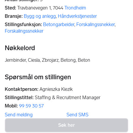
Sted
:
Travbanevegen 1,
7044
Trondheim
Bransje
:
Bygg og anlegg
,
Håndverkstjenester
Stillingsfunksjon
:
Betongarbeider
,
Forskalingssnekker
,
Forskalingssnekker
Nøkkelord
Jernbinder, Ciesla, Zbrojarz, Betong, Beton
Spørsmål om stillingen
Kontaktperson
:
Agnieszka Kiezik
Stillingstittel
:
Staffing & Recruitment Manager
Mobil
:
99 59 30 57
Send melding
Send SMS