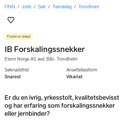
Her er du
FINN
/
Jobb
/
Søk
/
Trøndelag
/
Trondheim
Legg til som favoritt
Fristen er utløpt
IB Forskalingssnekker
Eterni Norge AS avd. B&I- Trondheim
Søknadsfrist
Ansettelsesform
Snarest
Vikariat
Er du en ivrig, yrkesstolt, kvalitetsbevisst
og har erfaring som forskalingssnekker
eller jernbinder?