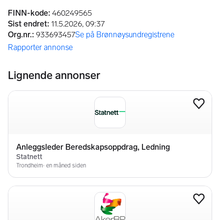
Annonseinformasjon
FINN-kode
:
460249565
Sist endret
:
11.5.2026, 09:37
Org.nr.
:
933693457
Se på Brønnøysundregistrene
(åpnes i ny fane)
Rapporter annonse