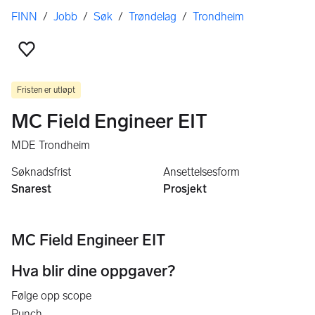
Her er du
FINN
/
Jobb
/
Søk
/
Trøndelag
/
Trondheim
Legg til som favoritt
Fristen er utløpt
MC Field Engineer EIT
MDE Trondheim
Søknadsfrist
Ansettelsesform
Snarest
Prosjekt
MC Field Engineer EIT
Hva blir dine oppgaver?
Følge opp scope
Punch