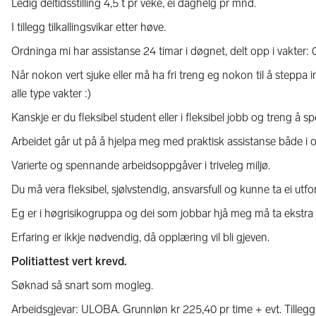
Ledig deltidsstilling 4,5 t pr veke, ei daghelg pr mnd.
I tillegg tilkallingsvikar etter høve.
Ordninga mi har assistanse 24 timar i døgnet, delt opp i vakter: 
Når nokon vert sjuke eller må ha fri treng eg nokon til å steppa inn
alle type vakter :)
Kanskje er du fleksibel student eller i fleksibel jobb og treng å
Arbeidet går ut på å hjelpa meg med praktisk assistanse både i 
Varierte og spennande arbeidsoppgåver i triveleg miljø.
Du må vera fleksibel, sjølvstendig, ansvarsfull og kunne ta ei utfo
Eg er i høgrisikogruppa og dei som jobbar hjå meg må ta ekstra
Erfaring er ikkje nødvendig, då opplæring vil bli gjeven.
Politiattest vert krevd.
Søknad så snart som mogleg.
Arbeidsgjevar: ULOBA. Grunnløn kr 225,40 pr time + evt. Tillegg