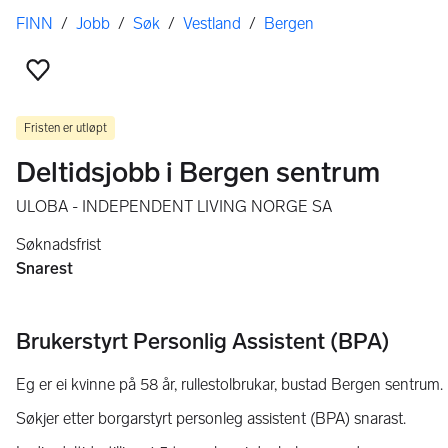
Her er du
FINN
/
Jobb
/
Søk
/
Vestland
/
Bergen
Legg til som favoritt
Fristen er utløpt
Deltidsjobb i Bergen sentrum
ULOBA - INDEPENDENT LIVING NORGE SA
Søknadsfrist
Snarest
Brukerstyrt Personlig Assistent (BPA)
Eg er ei kvinne på 58 år, rullestolbrukar, bustad Bergen sentrum.
Søkjer etter borgarstyrt personleg assistent (BPA) snarast.