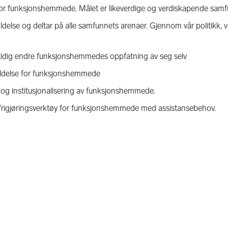
else for funksjonshemmede. Målet er likeverdige og verdiskapende sa
oldelse og deltar på alle samfunnets arenaer. Gjennom vår politikk, v
idig endre funksjonshemmedes oppfatning av seg selv
utfoldelse for funksjonshemmede
g og institusjonalisering av funksjonshemmede.
 et frigjøringsverktøy for funksjonshemmede med assistansebehov.