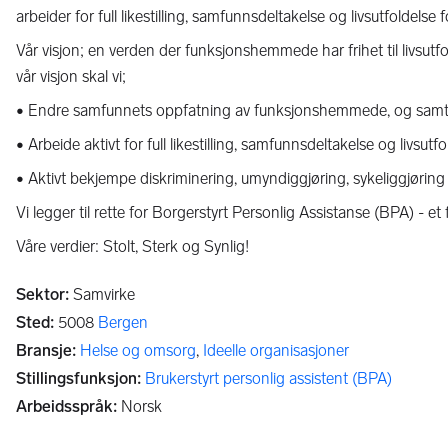
arbeider for full likestilling, samfunnsdeltakelse og livsutfold
Vår visjon; en verden der funksjonshemmede har frihet til livsutf
vår visjon skal vi;
• Endre samfunnets oppfatning av funksjonshemmede, og samt
• Arbeide aktivt for full likestilling, samfunnsdeltakelse og livs
• Aktivt bekjempe diskriminering, umyndiggjøring, sykeliggjørin
Vi legger til rette for Borgerstyrt Personlig Assistanse (BPA) -
Våre verdier: Stolt, Sterk og Synlig!
Sektor
:
Samvirke
Sted
:
5008
Bergen
Bransje
:
Helse og omsorg
,
Ideelle organisasjoner
Stillingsfunksjon
:
Brukerstyrt personlig assistent (BPA)
Arbeidsspråk
:
Norsk