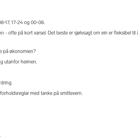
08-17, 17-24 og 00-08.
 - ofte på kort varsel. Det beste er sjølvsagt om ein er fleksibel til å
 spe på økonomien?
og utanfor heimen.
rdring.
 forholdsreglar med tanke på smittevern.
.