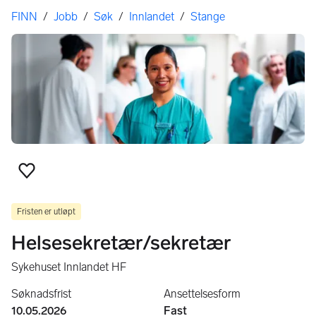
Her er du
FINN
/
Jobb
/
Søk
/
Innlandet
/
Stange
Legg til som favoritt
Fristen er utløpt
Helsesekretær/sekretær
Sykehuset Innlandet HF
Søknadsfrist
Ansettelsesform
10.05.2026
Fast