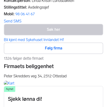
Kontaktperson
:
Linda Kristin Lundsbakken
Stillingstittel
:
Avdelingssjef
Mobil
:
98 06 41 67
Send SMS
Bli kjent med Sykehuset Innlandet Hf
Følg firma
1326 følger dette firmaet
Firmaets beliggenhet
Peter Skredders veg 34,
2312
Ottestad