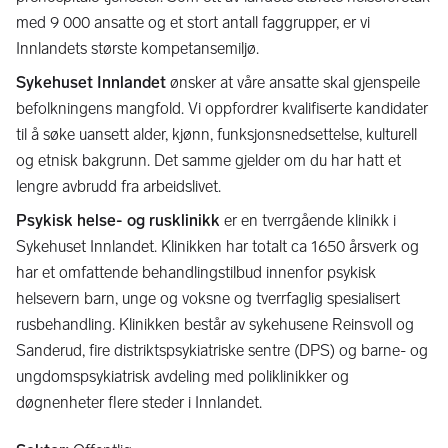
med 9 000 ansatte og et stort antall faggrupper, er vi
Innlandets største kompetansemiljø.
Sykehuset Innlandet
ønsker at våre ansatte skal gjenspeile
befolkningens mangfold. Vi oppfordrer kvalifiserte kandidater
til å søke uansett alder, kjønn, funksjonsnedsettelse, kulturell
og etnisk bakgrunn. Det samme gjelder om du har hatt et
lengre avbrudd fra arbeidslivet.
Psykisk helse- og rusklinikk
er en tverrgående klinikk i
Sykehuset Innlandet. Klinikken har totalt ca 1650 årsverk og
har et omfattende behandlingstilbud innenfor psykisk
helsevern barn, unge og voksne og tverrfaglig spesialisert
rusbehandling. Klinikken består av sykehusene Reinsvoll og
Sanderud, fire distriktspsykiatriske sentre (DPS) og barne- og
ungdomspsykiatrisk avdeling med poliklinikker og
døgnenheter flere steder i Innlandet.