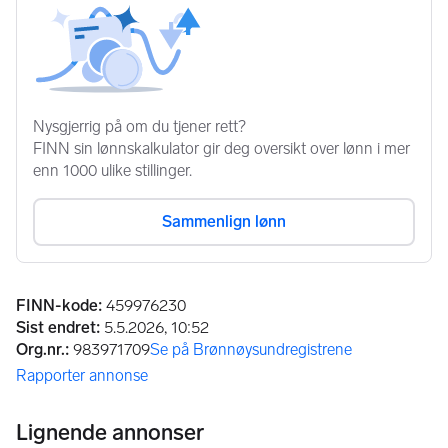
Annonseinformasjon
FINN-kode
:
459976230
Sist endret
:
5.5.2026, 10:52
Org.nr.
:
983971709
Se på Brønnøysundregistrene
(åpnes i ny fane)
Rapporter annonse