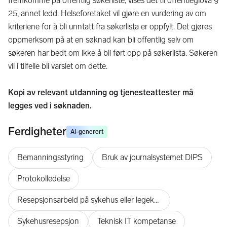
fremkomme på offentlig søkerliste, vises det til offentleglova §
25, annet ledd. Helseforetaket vil gjøre en vurdering av om
kriteriene for å bli unntatt fra søkerlista er oppfylt. Det gjøres
oppmerksom på at en søknad kan bli offentlig selv om
søkeren har bedt om ikke å bli ført opp på søkerlista. Søkeren
vil i tilfelle bli varslet om dette.
Kopi av relevant utdanning og tjenesteattester må
legges ved i søknaden.
Ferdigheter
AI-generert
Bemanningsstyring
Bruk av journalsystemet DIPS
Protokolledelse
Resepsjonsarbeid på sykehus eller legekontor
Sykehusresepsjon
Teknisk IT kompetanse