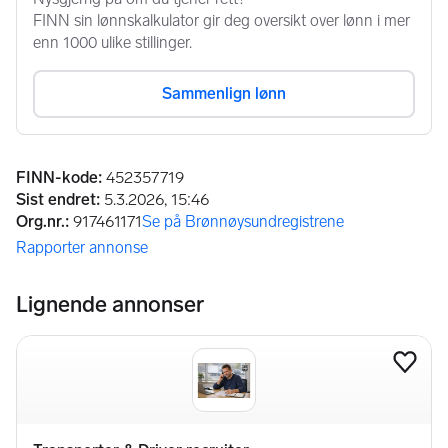
Annonseinformasjon
FINN-kode
:
452357719
Sist endret
:
5.3.2026, 15:46
Org.nr.
:
917461171
Se på Brønnøysundregistrene
(åpnes i ny fane)
Rapporter annonse