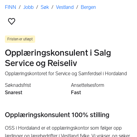
Her er du
FINN
/
Jobb
/
Søk
/
Vestland
/
Bergen
Legg til som favoritt
Fristen er utløpt
Opplæringskonsulent i Salg
Service og Reiseliv
Opplæringskontoret for Service og Samferdsel i Hordaland
Søknadsfrist
Ansettelsesform
Snarest
Fast
Opplæringskonsulent 100% stilling
OSS i Hordaland er et opplæringskontor som følger opp
lærlinger og lærebedrifter i Vestland fylke. Vi vokser, og søker