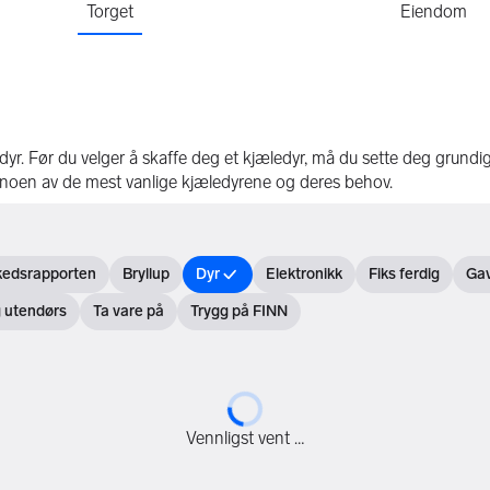
Torget
Eiendom
 dyr. Før du velger å skaffe deg et kjæledyr, må du sette deg grundig
m noen av de mest vanlige kjæledyrene og deres behov.
kedsrapporten
Bryllup
Dyr
Elektronikk
Fiks ferdig
Gav
r
Åpne filter
Åpne filter
Åpne filter
Åpne filter
Åpn
g utendørs
Ta vare på
Trygg på FINN
er
Åpne filter
Åpne filter
Vennligst vent …