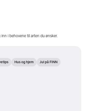
 inn i behovene til arten du ønsker.
etips
Hus og hjem
Jul på FINN
e filter
Åpne filter
Åpne filter