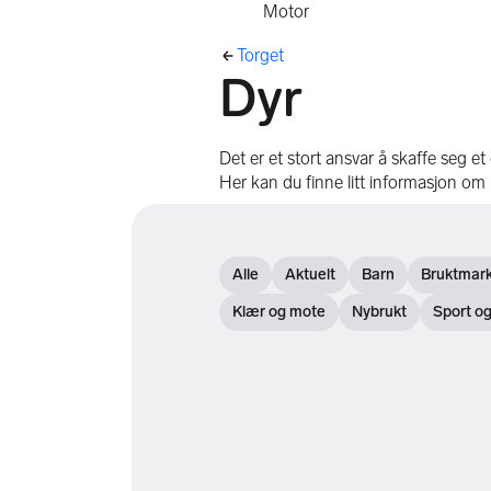
Motor
Her er du
Torget
Dyr
Det er et stort ansvar å skaffe seg et
Her kan du finne litt informasjon o
Se artikler for:
Alle
Aktuelt
Barn
Bruktmar
Åpne filter
Åpne filter
Åpne filter
Åpne filte
Klær og mote
Nybrukt
Sport o
Åpne filter
Åpne filter
Åpne filt