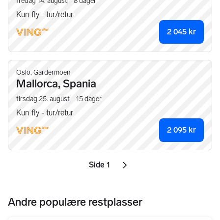
fredag 14. august
8
dager
Kun fly - tur/retur
2 045
kr
Oslo, Gardermoen
Mallorca, Spania
tirsdag 25. august
15
dager
Kun fly - tur/retur
2 095
kr
Side 1
Sider
Neste side
ikon
,
Andre populære restplasser