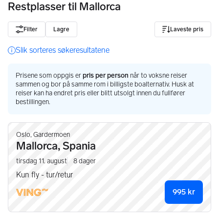
Restplasser til Mallorca
Filter
Lagre
Laveste pris
Slik sorteres søkeresultatene
Prisene som oppgis er
pris per person
når to voksne reiser
sammen og bor på samme rom i billigste boalternativ. Husk at
reiser kan ha endret pris eller blitt utsolgt innen du fullfører
bestillingen.
Oslo, Gardermoen
Mallorca, Spania
tirsdag 11. august
8
dager
Kun fly - tur/retur
995
kr