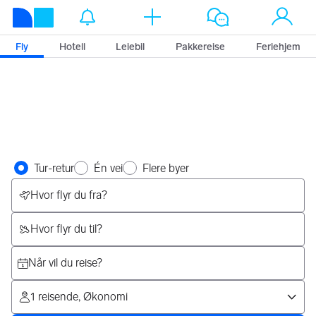
Finn billige fly
Fly
Hotell
Leiebil
Pakkereise
Feriehjem
Velg reise type
Tur-retur
Én vei
Flere byer
Velg reise
Hvor flyr du fra?
Hvor flyr du til?
Når vil du reise?
1 reisende, Økonomi