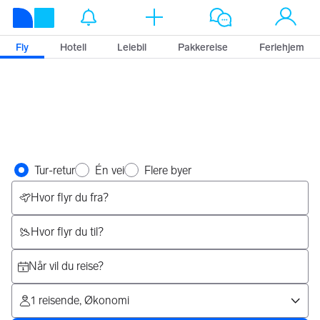
Finn billige fly
Fly
Hotell
Leiebil
Pakkereise
Feriehjem
Velg reise type
Tur-retur
Én vei
Flere byer
Velg reise
Hvor flyr du fra?
Hvor flyr du til?
Når vil du reise?
1 reisende, Økonomi