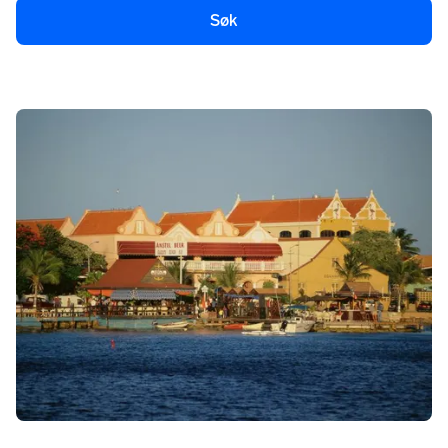
Søk
Om Bonaire