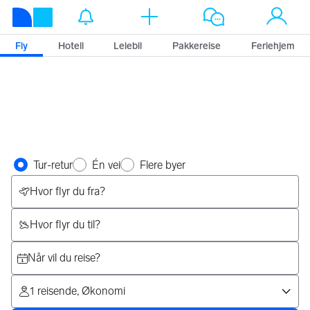
Finn billige fly
Fly
Hotell
Leiebil
Pakkereise
Feriehjem
Velg reise type
Tur-retur
Én vei
Flere byer
Velg reise
Hvor flyr du fra?
Hvor flyr du til?
Når vil du reise?
1 reisende, Økonomi