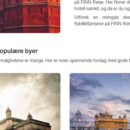
på FINN Reise. Her finner du
hotell samlet, og da er du o
Utforsk en mengde dest
flybillettprisene på FINN Rei
e populære byer
 mulighetene er mange. Her er noen spennende forslag med gode til