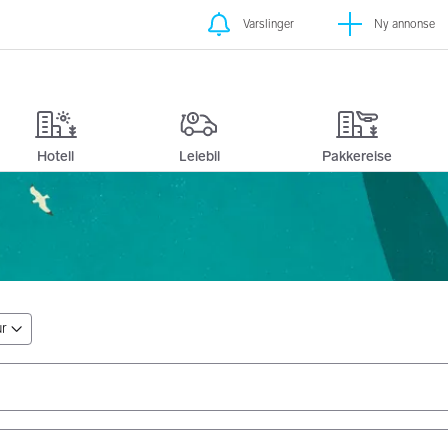
Varslinger
Ny annonse
Finn billige flyb
Hotell
Leiebil
Pakkereise
ur