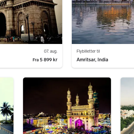
07. aug.
Flybilletter til
5 899 kr
Amritsar, India
Fra