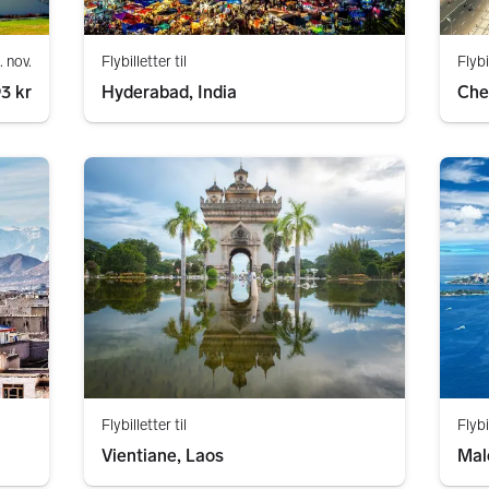
. nov.
Flybilletter til
Flybi
3 kr
Hyderabad, India
Che
Flybilletter til
Flybi
Vientiane, Laos
Mal