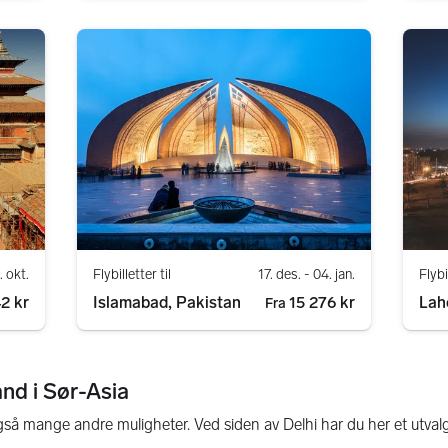
. okt.
Flybilletter til
17. des.
- 04. jan.
Flybi
2 kr
Islamabad, Pakistan
15 276 kr
Lah
Fra
land i Sør-Asia
gså mange andre muligheter. Ved siden av Delhi har du her et utval