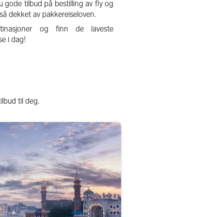
 gode tilbud på bestilling av fly og
gså dekket av pakkereiseloven.
inasjoner og finn de laveste
se i dag!
bud til deg.