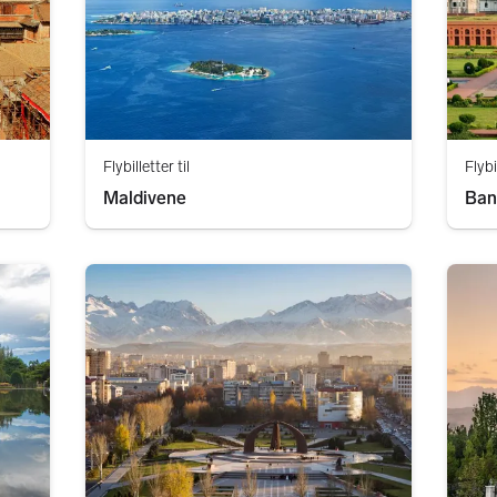
Flybilletter til
Flybi
Maldivene
Ban