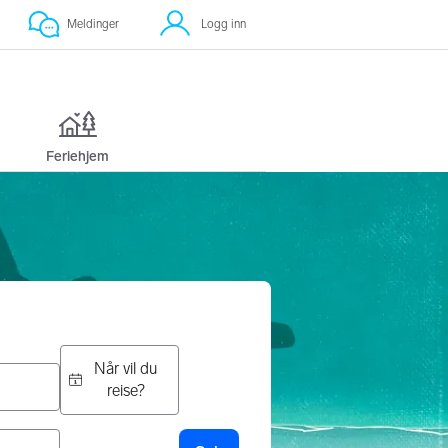
Meldinger
Logg inn
illetter til Delhi
Feriehjem
Når vil du
reise?