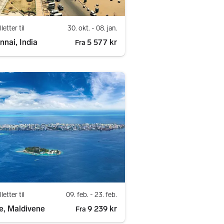
lletter til
30. okt.
- 08. jan.
nnai, India
5 577 kr
Fra
lletter til
09. feb.
- 23. feb.
e, Maldivene
9 239 kr
Fra