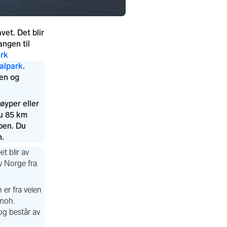
et. Det blir
ngen til
ark
alpark