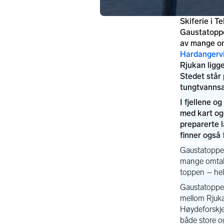
Skiferie i T
Gaustatoppe
av mange om
Hardangervi