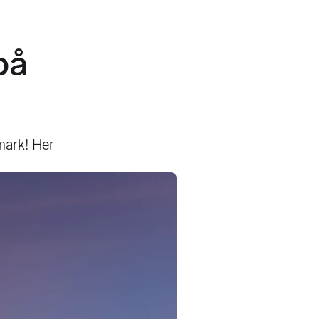
på
emark! Her