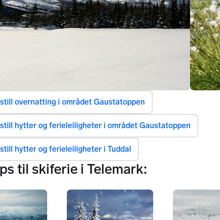
stemning ved Gaustatoppen i Telemark -\nFot
still overnatting i området Gaustatoppen
till hytter og ferieleiligheter i området Gaustatoppen
till hytter og ferieleiligheter i Tuddal
ips til skiferie i Telemark: