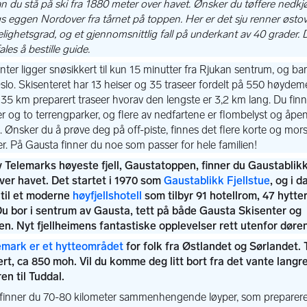
Gaustablikk Fjellstue
høyfjellshotell
lemark er et hytteområdet