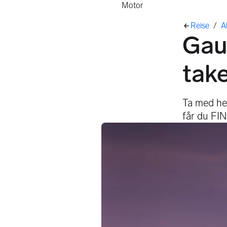
Motor
Her er
Reise
/
Ak
Gau
tak
Ta med hel
får du FIN