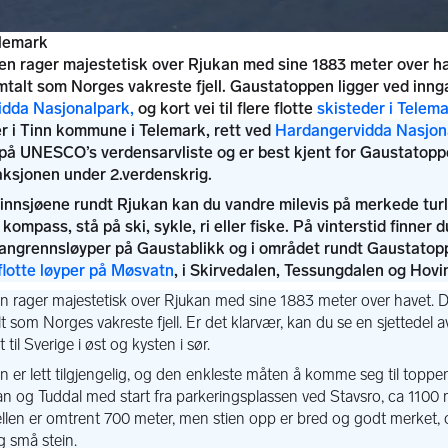
elemark
n rager majestetisk over Rjukan med sine 1883 meter over hav
talt som Norges vakreste fjell. Gaustatoppen ligger ved innga
dda Nasjonalpark,
og kort vei til flere flotte
skisteder i Telem
Hardangervidda Nasjon
flotte løyper på Møsvatn