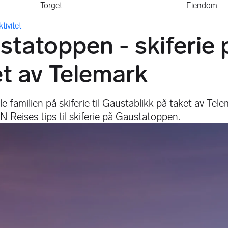
Torget
Eiendom
 du
tivitet
statoppen - skiferie 
et av Telemark
e familien på skiferie til Gaustablikk på taket av Tel
N Reises tips til skiferie på Gaustatoppen.