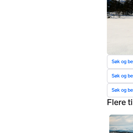
Vinter
Søk og be
Søk og bes
Søk og bes
Flere t