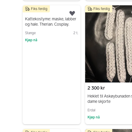
Gå til annonsen
Fiks ferdig
Fiks ferdig
100 kr
Legg til som favoritt.
Kattekostyme: maske, labber
og hale. Therian. Cosplay.
Stange
2 t.
Kjøp nå
Gå til annonsen
2 300 kr
Heklet til Askøybunaden 
dame skjorte
Erdal
Kjøp nå
Gå til annonsen