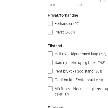
Fra kr
Til kr
Privat/forhandler
Forhandler
(
40
)
Privat
(
3 061
)
Tilstand
Helt ny - Uåpnet/med lapp
(
716
)
Som ny - Ikke synlig brukt
(
918
)
Pent brukt - I god stand
(
931
)
Godt brukt - Synlig brukt
(
131
)
Må fikses - Noen mangler/ødela
deler
(
17
)
Publisert