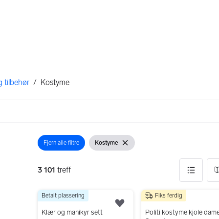
 tilbehør
/
Kostyme
Fjern alle filtre
Kostyme
Åpne filter
Vis filter
Fjern filter
3 101
treff
Betalt plassering
Fiks ferdig
3101 resultater
1 000 kr
400 kr
Legg til som favoritt.
Klær og manikyr sett
Politi kostyme kjole dame