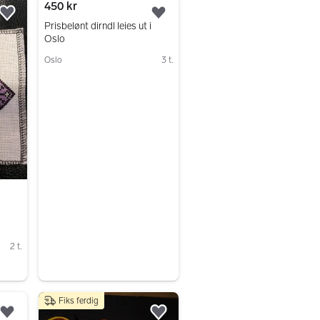
450 kr
Legg til som favoritt.
Legg til som favoritt.
Prisbelønt dirndl leies ut i
Oslo
Oslo
3 t.
Gå til annonsen
2 t.
Fiks ferdig
Legg til som favoritt.
Legg til som favoritt.