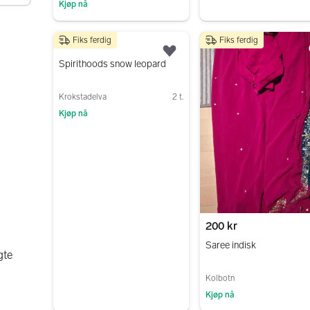
Kjøp nå
Gå til annonsen
Fiks ferdig
Fiks ferdig
500 kr
Legg til som favoritt.
Spirithoods snow leopard
Krokstadelva
2 t.
Kjøp nå
Gå til annonsen
200 kr
Saree indisk
gte
Kolbotn
Kjøp nå