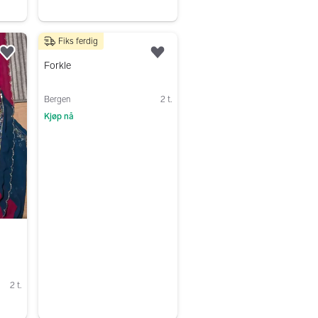
Fiks ferdig
40 kr
Legg til som favoritt.
Legg til som favoritt.
Forkle
Bergen
2 t.
Kjøp nå
Gå til annonsen
2 t.