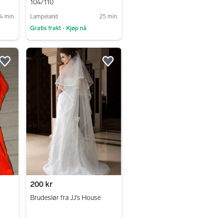
104/110
4 min.
Lampeland
25 min.
Gratis frakt
Kjøp nå
•
Gå til annonsen
Legg til som favoritt.
Legg til som favoritt.
200 kr
Brudeslør fra JJ’s House