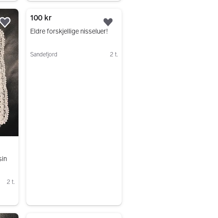
100 kr
Legg til som favoritt.
Legg til som favoritt.
Eldre forskjellige nisseluer!
Sandefjord
2 t.
Gå til annonsen
sin
2 t.