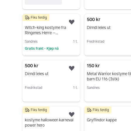
Fiks ferdig
15 000 kr
500 kr
Legg til som favoritt.
Witch-king kostyme fra
Dirndl leies ut
Ringenes Herre –
profesjonelt utført. Fri frakt!
Sandnes
1 t.
Fredrikstad
Gratis frakt
Kjøp nå
•
Gå til annonsen
Gå til annonsen
500 kr
150 kr
Legg til som favoritt.
Dirndl leies ut
Metal Warrior kostyme ti
barn EU 116 (3stk)
Fredrikstad
1 t.
Sandnes
Gå til annonsen
Gå til annonsen
Fiks ferdig
Fiks ferdig
50 kr
500 kr
Legg til som favoritt.
kostyme halloween karneval
Gryffindor kappe
power hero