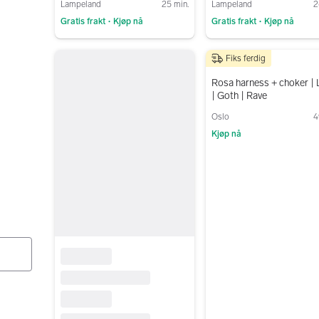
Lampeland
25 min.
Lampeland
2
Gratis frakt
Kjøp nå
Gratis frakt
Kjøp nå
•
•
Gå til annonsen
Gå til annonsen
Fiks ferdig
150 kr
Rosa harness + choker | L
| Goth | Rave
Oslo
4
Kjøp nå
Gå til annonsen