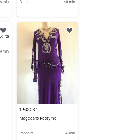
6 min.
Dilling
48 min.
Gå til annonsen
Legg til som favoritt.
Legg til som favoritt.
olita
9 min.
1 500 kr
Magedans kostyme
Ranheim
56 min.