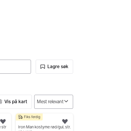
Lagre søk
Vis på kart
Fiks ferdig
150 kr
Legg til som favoritt.
Legg til som favoritt.
 str
Iron Man kostyme rød/gul, str.