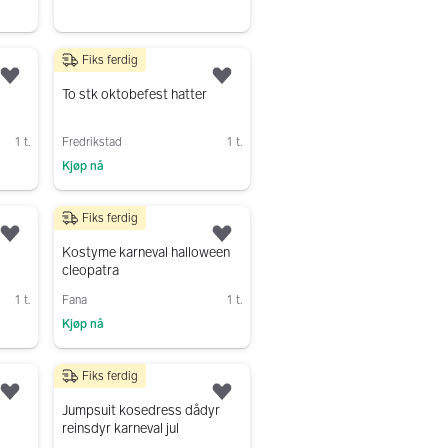
Gå til annonsen
Fiks ferdig
150 kr
Legg til som favoritt.
Legg til som favoritt.
To stk oktobefest hatter
1 t.
Fredrikstad
1 t.
Kjøp nå
Gå til annonsen
Fiks ferdig
50 kr
Legg til som favoritt.
Legg til som favoritt.
l
Kostyme karneval halloween
cleopatra
1 t.
Fana
1 t.
Kjøp nå
Gå til annonsen
Fiks ferdig
100 kr
Legg til som favoritt.
Legg til som favoritt.
Jumpsuit kosedress dådyr
reinsdyr karneval jul