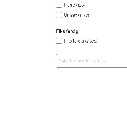
Herre
(
126
)
Unisex
(
1 177
)
Fiks ferdig
Fiks ferdig
(
2 376
)
Ingen resultater