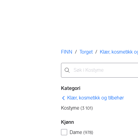
Her er du
FINN
/
Torget
/
Klær, kosmetikk og
Ingen resultater
Filtre
Kategori
Klær, kosmetikk og tilbehør
Kostyme
(
3 101
)
Kjønn
Dame
(
978
)