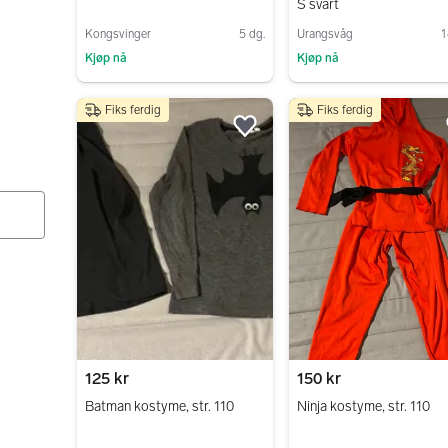
S svart
Kongsvinger
5 dg.
Urangsvåg
1
Kjøp nå
Kjøp nå
Gå til annonsen
Gå til annonsen
Fiks ferdig
Fiks ferdig
Legg til som favoritt.
125 kr
150 kr
Batman kostyme, str. 110
Ninja kostyme, str. 110