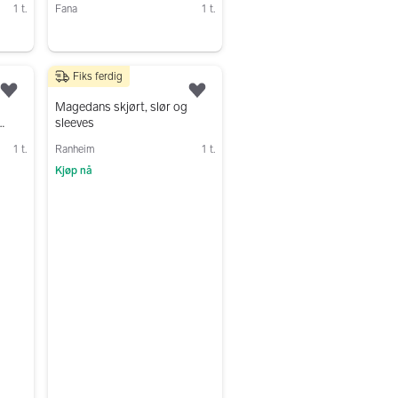
1 t.
Fana
1 t.
Gå til annonsen
Fiks ferdig
950 kr
Legg til som favoritt.
Legg til som favoritt.
Magedans skjørt, slør og
sleeves
1 t.
Ranheim
1 t.
Kjøp nå
Gå til annonsen