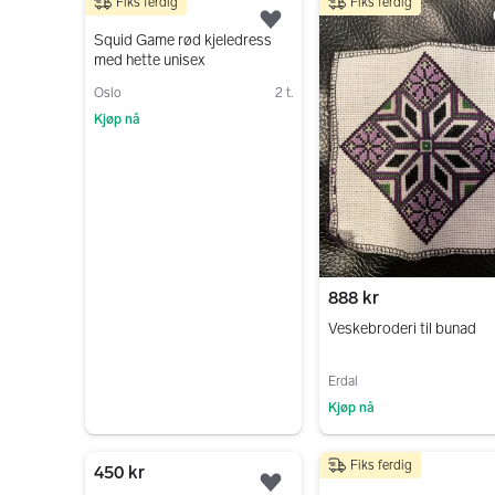
Fiks ferdig
Fiks ferdig
200 kr
Legg til som favoritt.
Squid Game rød kjeledress
med hette unisex
Oslo
2 t.
Kjøp nå
Gå til annonsen
888 kr
Veskebroderi til bunad
Erdal
Kjøp nå
Gå til annonsen
Fiks ferdig
450 kr
100 kr
Legg til som favoritt.