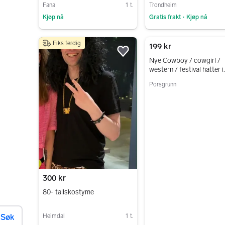
Fana
1 t.
Trondheim
Kjøp nå
Gratis frakt
Kjøp nå
•
Gå til annonsen
Gå til annonsen
Fiks ferdig
199 kr
Legg til som favoritt.
Nye Cowboy / cowgirl /
western / festival hatter i
brun.
Porsgrunn
Gå til annonsen
300 kr
80- tallskostyme
Heimdal
1 t.
Søk