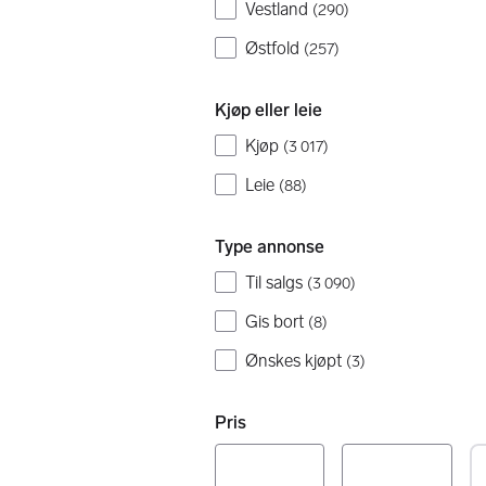
Vestland
(
290
)
Østfold
(
257
)
Kjøp eller leie
Kjøp
(
3 017
)
Leie
(
88
)
Type annonse
Til salgs
(
3 090
)
Gis bort
(
8
)
Ønskes kjøpt
(
3
)
Pris