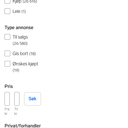
Kjøp
(
26 616
)
Leie
(
1
)
Type annonse
Til salgs
(
26 580
)
Gis bort
(
18
)
Ønskes kjøpt
(
19
)
Pris
Søk
Fra
Til
kr
kr
Privat/forhandler