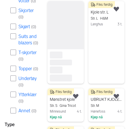
votter
(
0
)
Fiks ferdig
99 kr
Skjorter
Legg
Kjole str. L
(
0
)
Str. L
H&M
Langhus
3 t.
Skjørt
(
0
)
Gå til annonsen
Suits and
blazers
(
0
)
T-skjorter
(
0
)
Topper
(
0
)
Undertøy
(
0
)
Fiks ferdig
Fiks ferdig
120 kr
100 kr
Ytterklær
Legg til som favoritt.
Legg
Mønstret kjole
UBRUKT KJOLE ( ved kjøp av 5 plagg gis 20% rabatt )
(
0
)
Str. S
Gina Tricot
Str. M
Annet
(
0
)
Minnesund
4 t.
Hønefoss
4 t.
Kjøp nå
Kjøp nå
Type
Gå til annonsen
Gå til annonsen