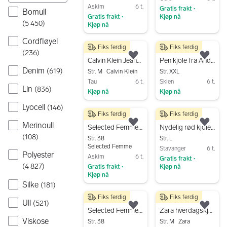
Askim
6 t.
Gratis frakt
•
Bomull
Gratis frakt
Kjøp nå
•
(
5 450
)
Kjøp nå
Gå til annonsen
Gå til annonsen
Cordfløyel
Fiks ferdig
Fiks ferdig
400 kr
89 kr
(
236
)
Legg til som favoritt.
Legg
Calvin Klein Jeans denim hverdagskjole M blå dame
Pen kjole fra Andrea i str 2xl
Denim
(
619
)
Str. M
Calvin Klein
Str. XXL
Tau
6 t.
Skien
6 t.
Lin
(
836
)
Kjøp nå
Kjøp nå
Gå til annonsen
Gå til annonsen
Lyocell
(
146
)
Fiks ferdig
Fiks ferdig
200 kr
250 kr
Merinoull
Legg til som favoritt.
Legg
Selected Femme hverdagskjole str 38 blå
Nydelig rød kjole fra Coast - størrelse L
(
108
)
Str. 38
Str. L
Selected Femme
Stavanger
6 t.
Polyester
Askim
6 t.
Gratis frakt
•
(
4 827
)
Gratis frakt
Kjøp nå
•
Kjøp nå
Gå til annonsen
Silke
(
181
)
Gå til annonsen
Fiks ferdig
Fiks ferdig
200 kr
79 kr
Ull
(
521
)
Legg til som favoritt.
Legg
Selected Femme hverdagskjole str 38
Zara hverdagskjole M sennepsgul bomull
Viskose
Str. 38
Str. M
Zara