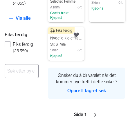
Selected Femme
Skien
6 t.
(
4 055
)
Askim
6 t.
Kjøp nå
Gratis frakt
•
Gå til annonsen
Vis alle
Kjøp nå
Gå til annonsen
Fiks ferdig
89 kr
Fiks ferdig
Legg til som favoritt.
Nydelig kjole fra Vila str s
Fiks ferdig
Str. S
Vila
Skien
6 t.
(
25 350
)
Kjøp nå
Gå til annonsen
Ønsker du å bli varslet når det
Ingen resultater
kommer nye treff i dette søket?
Opprett lagret søk
Side 1
Sider
Neste side
ikon
,