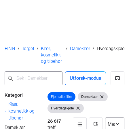
Her er du
FINN
/
Torget
/
Klær,
/
Dameklær
/
Hverdagskjole
kosmetikk
og tilbehør
Utforsk-modus
Ingen resultater
Filtre
Kategori
Fjern alle filtre
Dameklær
Åpne filter
Vis filter
Fjern filter
Klær,
Hverdagskjole
Vis filter
Fjern filter
kosmetikk og
tilbehør
26 617
Dameklær
treff