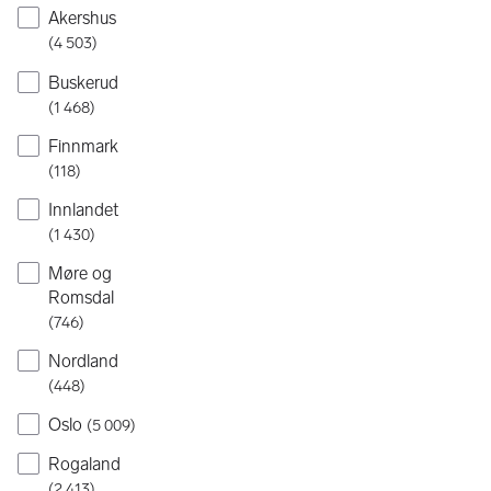
Akershus
(
4 503
)
Buskerud
(
1 468
)
Finnmark
(
118
)
Innlandet
(
1 430
)
Møre og
Romsdal
(
746
)
Nordland
(
448
)
Oslo
(
5 009
)
Rogaland
(
2 413
)