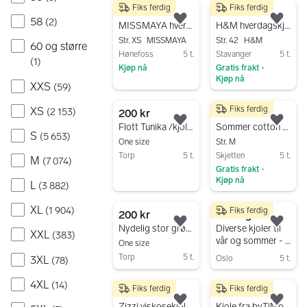
Fiks ferdig
Fiks ferdig
300 kr
100 kr
58
(
2
)
Legg til som favoritt.
Legg
MISSMAYA hverdagskjole XS svart med blomster
H&M hverdagskjole størrelse 42
Str. XS
MISSMAYA
Str. 42
H&M
60 og større
Hønefoss
5 t.
Stavanger
5 t.
(
1
)
Kjøp nå
Gratis frakt
•
Kjøp nå
Gå til annonsen
XXS
(
59
)
Gå til annonsen
Fiks ferdig
XS
(
2 153
)
200 kr
300 kr
Legg til som favoritt.
Legg
Flott Tunika /kjole med glitter skull, pluz zize
Sommer cotton fra Limelight
S
(
5 653
)
One size
Str. M
Torp
5 t.
Skjetten
5 t.
M
(
7 074
)
Gratis frakt
Gå til annonsen
•
Kjøp nå
L
(
3 882
)
Gå til annonsen
XL
(
1 904
)
Fiks ferdig
200 kr
Til salgs
Legg til som favoritt.
Legg
Nydelig stor grønn kjole . pluz zize. Sommertilbud
Diverse kjoler til
XXL
(
383
)
vår og sommer - 6
One size
kjoler
Torp
5 t.
3XL
Oslo
5 t.
(
78
)
Gå til annonsen
Gå til annonsen
4XL
(
14
)
Fiks ferdig
Fiks ferdig
149 kr
800 kr
Legg til som favoritt.
Legg
Zizzi viskosekjole i M
Kjole fra byTiMo (XS)