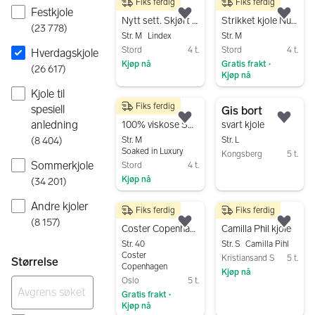
Fiks ferdig
Fiks ferdig
320 kr
300 kr
Festkjole
Legg til som favoritt.
Legg
Nytt sett. Skjørt og omslagstopp
Strikket kjole Numph
(
23 778
)
Str. M
Lindex
Str. M
Stord
4 t.
Stord
4 t.
Hverdagskjole
Kjøp nå
Gratis frakt
•
(
26 617
)
Kjøp nå
Gå til annonsen
Gå til annonsen
Kjole til
Fiks ferdig
spesiell
250 kr
Gis bort
Legg til som favoritt.
Legg
anledning
100% viskose Soaked M
svart kjole
(
8 404
)
Str. M
Str. L
Soaked in Luxury
Kongsberg
5 t.
Sommerkjole
Stord
4 t.
Gå til annonsen
Kjøp nå
(
34 201
)
Gå til annonsen
Andre kjoler
Fiks ferdig
Fiks ferdig
280 kr
800 kr
(
8 157
)
Legg til som favoritt.
Legg
Coster Copenhagen hverdagskjole str 40 flerfarget dyremønster viskose
Camilla Phil kjole
Str. 40
Str. S
Camilla Pihl
Coster
Kristiansand S
5 t.
Størrelse
Copenhagen
Kjøp nå
Oslo
5 t.
Gå til annonsen
Gratis frakt
•
Kjøp nå