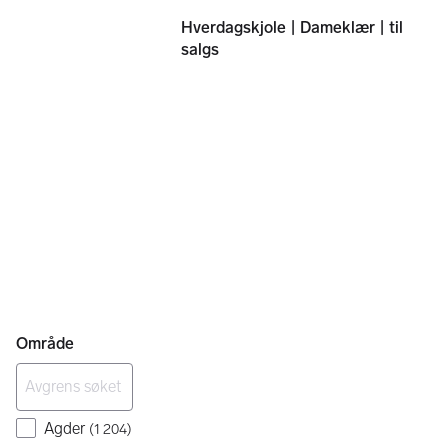
Hverdagskjole | Dameklær | til
salgs
Område
Agder
(
1 204
)