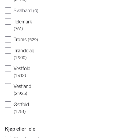
Svalbard
(
0
)
Telemark
(
761
)
Troms
(
529
)
Trøndelag
(
1 900
)
Vestfold
(
1 412
)
Vestland
(
2 925
)
Østfold
(
1 751
)
Kjøp eller leie