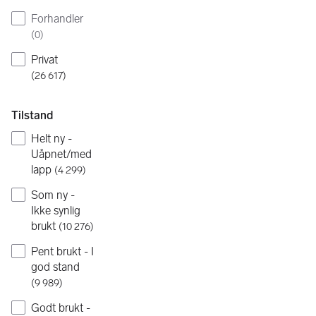
Forhandler
(
0
)
Privat
(
26 617
)
Tilstand
Helt ny -
Uåpnet/med
lapp
(
4 299
)
Som ny -
Ikke synlig
brukt
(
10 276
)
Pent brukt - I
god stand
(
9 989
)
Godt brukt -