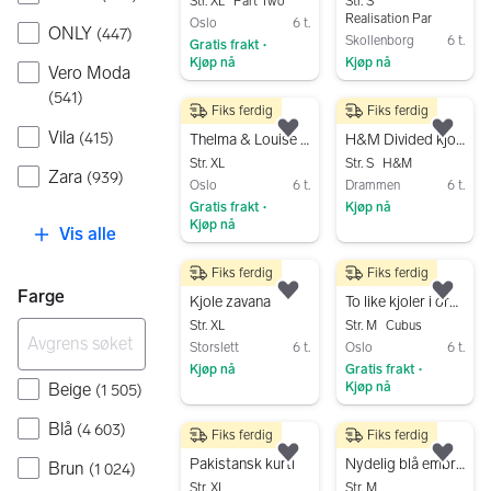
Str. XL
Part Two
Str. S
Realisation Par
Oslo
6 t.
ONLY
(
447
)
Skollenborg
6 t.
Gratis frakt
•
Kjøp nå
Kjøp nå
Vero Moda
Gå til annonsen
Gå til annonsen
(
541
)
Fiks ferdig
Fiks ferdig
275 kr
75 kr
Vila
Legg til som favoritt.
Legg
(
415
)
Thelma & Louise str 42
H&M Divided kjole str S
Str. XL
Str. S
H&M
Zara
(
939
)
Oslo
6 t.
Drammen
6 t.
Gratis frakt
Kjøp nå
•
Kjøp nå
Vis alle
Gå til annonsen
Gå til annonsen
Fiks ferdig
Fiks ferdig
130 kr
200 kr
Farge
Legg til som favoritt.
Legg
Kjole zavana
To like kjoler i organisk bomull, str 40 - svart og hvit
Str. XL
Str. M
Cubus
Storslett
6 t.
Oslo
6 t.
Kjøp nå
Gratis frakt
•
Beige
Kjøp nå
(
1 505
)
Gå til annonsen
Gå til annonsen
Blå
(
4 603
)
Fiks ferdig
Fiks ferdig
300 kr
300 kr
Legg til som favoritt.
Legg
Pakistansk kurti
Nydelig blå embroidered kjole
Brun
(
1 024
)
Str. XL
Str. M