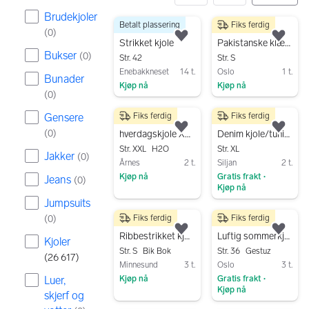
Brudekjoler
Betalt plassering
Fiks ferdig
26617 resultater
300 kr
99 kr
(
0
)
Legg til som favoritt.
Legg
Strikket kjole
Pakistanske klær / indiske klær / desi klær
Bukser
(
0
)
Str. 42
Str. S
Enebakkneset
14 t.
Oslo
1 t.
Bunader
Kjøp nå
Kjøp nå
(
0
)
Gå til annonsen
Gå til annonsen
Gensere
Fiks ferdig
Fiks ferdig
300 kr
80 kr
Legg til som favoritt.
Legg
(
0
)
hverdagskjole XXL flerfarget polyester
Denim kjole/tunika
Str. XXL
H2O
Str. XL
Jakker
(
0
)
Årnes
2 t.
Siljan
2 t.
Kjøp nå
Gratis frakt
Jeans
•
(
0
)
Kjøp nå
Gå til annonsen
Jumpsuits
Gå til annonsen
(
0
)
Fiks ferdig
Fiks ferdig
80 kr
280 kr
Legg til som favoritt.
Legg
Ribbestrikket kjole
Luftig sommerkjole Gestuz 🦋
Kjoler
Str. S
Bik Bok
Str. 36
Gestuz
(
26 617
)
Minnesund
3 t.
Oslo
3 t.
Luer,
Kjøp nå
Gratis frakt
•
Kjøp nå
skjerf og
Gå til annonsen
Gå til annonsen