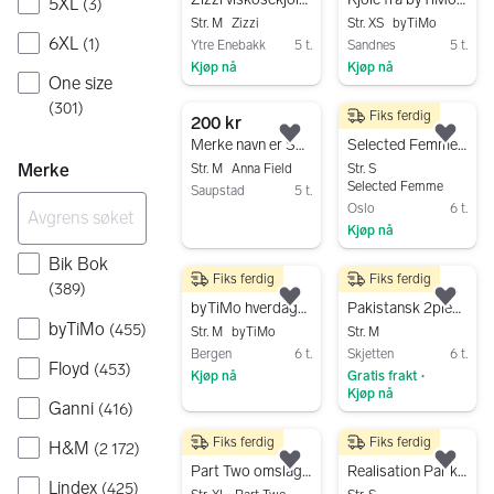
5XL
(
3
)
Str. M
Zizzi
Str. XS
byTiMo
6XL
(
1
)
Ytre Enebakk
5 t.
Sandnes
5 t.
Kjøp nå
Kjøp nå
One size
Gå til annonsen
Gå til annonsen
(
301
)
Fiks ferdig
200 kr
200 kr
Legg til som favoritt.
Legg
Merke navn er Springfield! hverdagskjole M blå polyester
Selected Femme maxikjole str S
Merke
Str. M
Anna Field
Str. S
Selected Femme
Saupstad
5 t.
Oslo
6 t.
Gå til annonsen
Kjøp nå
Gå til annonsen
Bik Bok
Fiks ferdig
Fiks ferdig
1 000 kr
250 kr
(
389
)
Legg til som favoritt.
Legg
byTiMo hverdagskjole M flerfarget blomstrete bomull
Pakistansk 2piece suit
byTiMo
(
455
)
Str. M
byTiMo
Str. M
Bergen
6 t.
Skjetten
6 t.
Floyd
(
453
)
Kjøp nå
Gratis frakt
•
Kjøp nå
Gå til annonsen
Ganni
(
416
)
Gå til annonsen
Fiks ferdig
Fiks ferdig
H&M
350 kr
400 kr
(
2 172
)
Legg til som favoritt.
Legg
Part Two omslagkjole str XL
Realisation Par kjole
Lindex
(
425
)