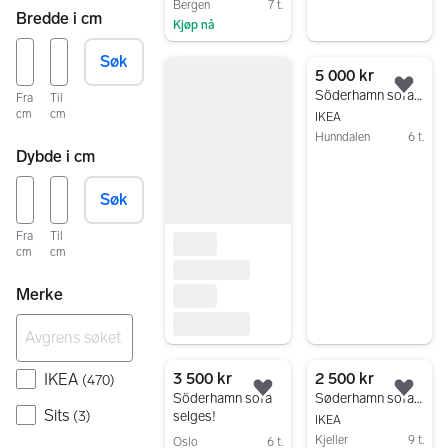
Bergen
7 t.
Bredde i cm
Kjøp nå
Gå til annonsen
Søk
5 000 kr
Legg
Söderhamn sofa fra Ikea
Fra
Til
cm
cm
IKEA
Hunndalen
6 t.
Dybde i cm
Gå til annonsen
Søk
Fra
Til
cm
cm
Merke
3 500 kr
2 500 kr
IKEA
(
470
)
Legg til som favoritt.
Legg
Söderhamn sofa
Søderhamn sofa sjeselong
Sits
selges!
(
3
)
IKEA
Kjeller
9 t.
Oslo
6 t.