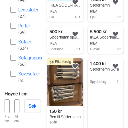
(
94
)
Legg til som favoritt.
Legg
IKEA SÖDERHAMN sofa med sjeselong – Selges billig! Kan megles
Søderhamn
Lenestoler
IKEA
IKEA
(
27
)
Ski
12 t.
Fjell
5 t.
Gå til annonsen
Gå til annonsen
Puffer
500 kr
5 500 kr
(
39
)
Legg til som favoritt.
Legg
Søderhamn sjeselong
IKEA Söderhamn hjørnesofa | Avtakbare trekk
Sofaer
IKEA
IKEA
(
334
)
Egersund
5 t.
Gjøvik
6 t.
Gå til annonsen
Gå til annonsen
Sofagrupper
Fiks ferdig
1 400 kr
(
56
)
Legg til som favoritt.
Legg
Søderhamn Sofa
Sovesofaer
(
4
)
Spydeberg
6 t.
Gå til annonsen
Høyde i cm
Søk
150 kr
Fra
Til
Ben til Söderhamn
cm
cm
sofa