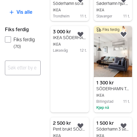
Legg til som favoritt.
Legg
Söderhamn sofa
Søderhamn hjørnemodul
IKEA
IKEA
Vis alle
Trondheim
11 t.
Stavanger
11 t.
Gå til annonsen
Gå til annonsen
Fiks ferdig
Fiks ferdig
3 000 kr
Legg til som favoritt.
Legg
IKEA SÖDERHAMN 3 seter med puff.
Fiks ferdig
IKEA
(
70
)
Laksevåg
12 t.
Gå til annonsen
Ingen resultater
1 300 kr
SÖDERHAMN Trekk til 3-seters og hjørneseksjon
IKEA
Billingstad
11 t.
Kjøp nå
Gå til annonsen
2 500 kr
1 500 kr
Legg til som favoritt.
Legg
Pent brukt SÖDERHAMN sofa
Söderhamn 3 seter
IKEA
IKEA