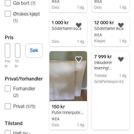
IKEA
IKEA
Gis bort
(
7
)
Oslo
1 dg.
Oslo
1 dg.
Ønskes kjøpt
Gå til annonsen
Gå til annonsen
(
1
)
1 000 kr
12 000 kr
Legg til som favoritt.
Legg
Söderhamn sofa
Söderhamn Ikea
IKEA
Pris
Kleppe
1 dg.
Oslo
1 dg.
Gå til annonsen
Gå til annonsen
Søk
7 999 kr
Fra
Til
Legg til som favoritt.
Legg
Inkluderer
kr
kr
levering!
Söderhamn
Tistedal
1 dg.
Privat/forhandler
sofaer ~
SofaPerfeksjon AS
Ubetydelig brukt!
Forhandler
Gå til annonsen
(
2
)
Privat
150 kr
(
575
)
Puter/innerpute til söderhamn
IKEA
Tilstand
Oslo
1 dg.
Gå til annonsen
Helt ny -