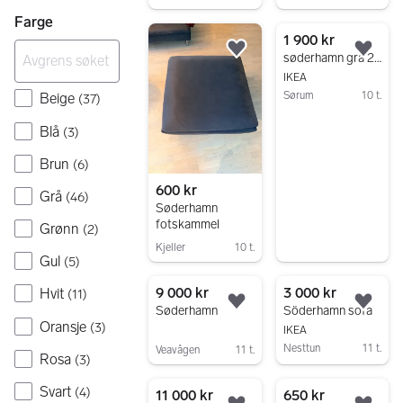
Gå til annonsen
Gå til annonsen
Farge
1 900 kr
Legg til som favoritt.
Legg
søderhamn grå 2 seter sofa.
IKEA
Sørum
10 t.
Beige
(
37
)
Gå til annonsen
Blå
(
3
)
Brun
(
6
)
600 kr
Grå
(
46
)
Søderhamn
fotskammel
Grønn
(
2
)
Kjeller
10 t.
Gul
(
5
)
Gå til annonsen
9 000 kr
3 000 kr
Hvit
(
11
)
Legg til som favoritt.
Legg
Søderhamn
Söderhamn sofa
Oransje
(
3
)
IKEA
Nesttun
11 t.
Veavågen
11 t.
Rosa
(
3
)
Gå til annonsen
Gå til annonsen
Svart
(
4
)
11 000 kr
650 kr