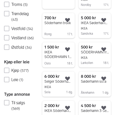
Troms
(
5
)
Nordby
17 t.
Gå til annonsen
Trøndelag
700 kr
5 000 kr
(
43
)
Legg til som favoritt.
Legg
Söderhamn trekk
IKEA Søderhamn modul med trekk fra Bemz
Vestfold
IKEA
(
34
)
Sandvika
17 t.
Rong
17 t.
Vestland
(
66
)
Gå til annonsen
Gå til annonsen
1 500 kr
500 kr
Østfold
(
34
)
Legg til som favoritt.
Legg
IKEA
SÖDERHAMN fra IKEA selges billig
SÖDERHAMN 1-
IKEA
seters modul,
Kjøp eller leie
Larkollen
18 t.
Oslo
18 t.
Viarp beige/brun
Gå til annonsen
Gå til annonsen
Kjøp
(
577
)
6 000 kr
8 000 kr
Leie
(
1
)
Legg til som favoritt.
Legg
Selger Söderhamn sofa, farge mørk grå
Søderhamn sofa
IKEA
Sola
1 dg.
Åkrehamn
1 dg.
Type annonse
Gå til annonsen
Gå til annonsen
Til salgs
2 000 kr
4 500 kr
(
569
)
Legg til som favoritt.
Legg
IKEA Söderhamn sjeselong
Søderhamn 3-seter m sjeselong inkl lev