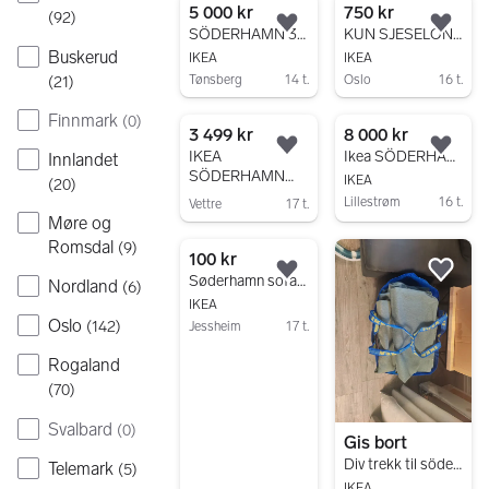
5 000 kr
750 kr
(
92
)
Legg til som favoritt.
Legg
SÖDERHAMN 3-seters sofa, Gunnared beige
KUN SJESELONGEN Söderhamn
Buskerud
IKEA
IKEA
Tønsberg
14 t.
Oslo
16 t.
(
21
)
Gå til annonsen
Gå til annonsen
Finnmark
(
0
)
3 499 kr
8 000 kr
Legg til som favoritt.
Legg
IKEA
Ikea SÖDERHAMN Sofa
Innlandet
SÖDERHAMN
IKEA
(
20
)
hjørnesofa
Lillestrøm
16 t.
Vettre
17 t.
Møre og
Gå til annonsen
Gå til annonsen
Romsdal
(
9
)
100 kr
Legg til som favoritt.
Legg
Søderhamn sofa fra IKEA
Nordland
(
6
)
IKEA
Oslo
(
142
)
Jessheim
17 t.
Gå til annonsen
Rogaland
(
70
)
Svalbard
(
0
)
Gis bort
Div trekk til söderhamn sofa
Telemark
(
5
)
IKEA