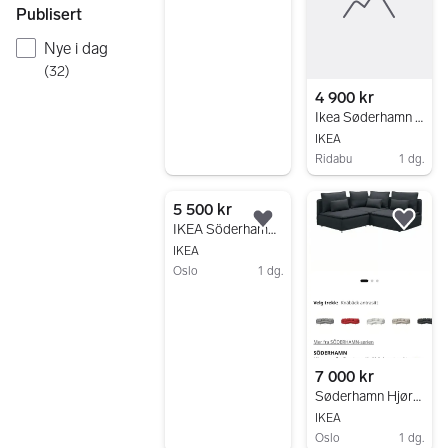
Publisert
Gå til annonsen
Nye i dag
(
32
)
4 900 kr
Ikea Søderhamn sofa selges
IKEA
Ridabu
1 dg.
Gå til annonsen
5 500 kr
Legg til som favoritt.
Legg
IKEA Söderhamn sofa -reservert til tirsdag
IKEA
Oslo
1 dg.
Gå til annonsen
7 000 kr
Søderhamn Hjørnesofa Gul
IKEA
Oslo
1 dg.