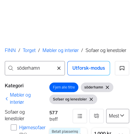
Her er du
FINN
/
Torget
/
Møbler og interiør
/
Sofaer og lenestoler
Utforsk-modus
Ingen resultater
Filtre
Kategori
Fjern alle filtre
söderhamn
Åpne filter
Åpne filter
Fjern søkeord
Møbler og
Sofaer og lenestoler
Vis filter
Fjern filter
interiør
Sofaer og
577
lenestoler
treff
Hjørnesofaer
Betalt plassering
577 resultater
9 990 kr
1 000 kr