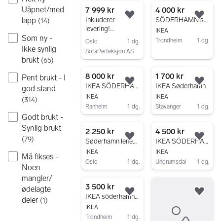
Uåpnet/med
7 999 kr
4 000 kr
Legg til som favoritt.
Legg
Inkluderer
SÖDERHAMN sofa fra IKEA
lapp
(
14
)
levering!
IKEA
Söderhamn
Som ny -
Trondheim
1 dg.
Oslo
1 dg.
sofaer ~ Ikke
Ikke synlig
SofaPerfeksjon AS
Gå til annonsen
synlig brukt ~
brukt
(
65
)
Gå til annonsen
8 000 kr
1 700 kr
Pent brukt - I
Legg til som favoritt.
Legg
IKEA SÖDERHAMN Hjørnesofa, 6-seters, mørk grå
IKEA Søderhamn
god stand
IKEA
IKEA
(
314
)
Ranheim
1 dg.
Stavanger
1 dg.
Godt brukt -
Gå til annonsen
Gå til annonsen
Synlig brukt
2 250 kr
4 500 kr
(
79
)
Legg til som favoritt.
Legg
Søderhamn lenestol/ Fridtuna lys beige
IKEA SÖDERHAMN
IKEA
IKEA
Må fikses -
Oslo
1 dg.
Undrumsdal
1 dg.
Noen
Gå til annonsen
Gå til annonsen
mangler/
3 500 kr
ødelagte
Legg til som favoritt.
Legg
IKEA söderhamn - kelinge rustrød trekk
deler
(
1
)
IKEA
Trondheim
1 dg.