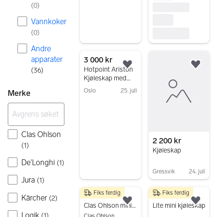
(
0
)
Vannkoker
(
0
)
Andre
apparater
3 000 kr
Legg til som favoritt.
Legg
Hotpoint Ariston
(
36
)
Kjøleskap med
Fryser Hvit
Oslo
25. juli
Merke
Gå til annonsen
Clas Ohlson
2 200 kr
(
1
)
Kjøleskap
De'Longhi
(
1
)
Gressvik
24. juli
Jura
(
1
)
Gå til annonsen
Fiks ferdig
Fiks ferdig
250 kr
500 kr
Kärcher
(
2
)
Legg til som favoritt.
Legg
Clas Ohlson mini kjøleskap svart
Lite mini kjøleskap
Logik
(
1
)
Clas Ohlson