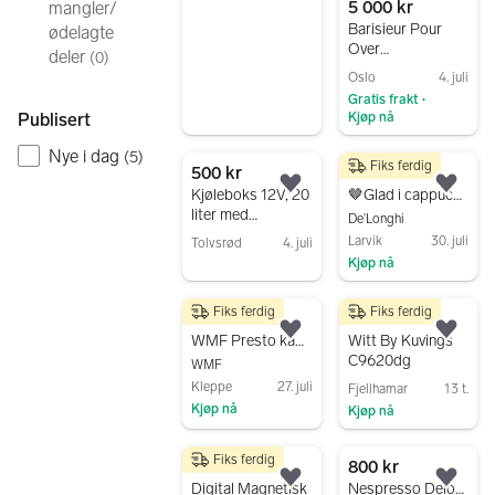
5 000 kr
mangler/
Barisieur Pour
ødelagte
Over
deler
(
0
)
Kaffemaskin/vekk
Oslo
4. juli
erklokke
Gratis frakt
•
Kjøp nå
Publisert
Gå til annonsen
Nye i dag
(
5
)
Fiks ferdig
500 kr
900 kr
Legg til som favoritt.
Legg
Kjøleboks 12V, 20
🤎Glad i cappuccino, latte, kaffe med enkel tastetrykk?
liter med
De'Longhi
strømadapter
Larvik
30. juli
Tolvsrød
4. juli
som ny!
Kjøp nå
Gå til annonsen
Gå til annonsen
Fiks ferdig
Fiks ferdig
6 000 kr
2 900 kr
Legg til som favoritt.
Legg
WMF Presto kaffemaskin helautomatisk
Witt By Kuvings
C9620dg
WMF
Kleppe
27. juli
Fjellhamar
13 t.
Kjøp nå
Kjøp nå
Gå til annonsen
Gå til annonsen
Fiks ferdig
299 kr
800 kr
Legg til som favoritt.
Legg
Digital Magnetisk
Nespresso Delonghi kapselmaskin svart