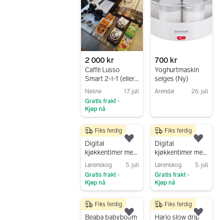
2 000 kr
700 kr
Caffè Lusso
Yoghurtmaskin
Smart 2-i-1 (eller
selges (Ny)
Caffè Lusso Pro).
Nesna
17. juli
Arendal
26. juli
Gratis frakt
•
Gå til annonsen
Kjøp nå
Gå til annonsen
Fiks ferdig
Fiks ferdig
299 kr
199 kr
Legg til som favoritt.
Legg
Digital
Digital
kjøkkentimer med
kjøkkentimer med
magnet og LED-
magnet og LED-
Lørenskog
5. juli
Lørenskog
5. juli
display – presis &
display – presis &
Gratis frakt
Gratis frakt
•
•
enkel (NY)
enkel (NY)
Kjøp nå
Kjøp nå
Gå til annonsen
Gå til annonsen
Fiks ferdig
Fiks ferdig
1 299 kr
600 kr
Legg til som favoritt.
Legg
Beaba babyboom
Hario slow drip