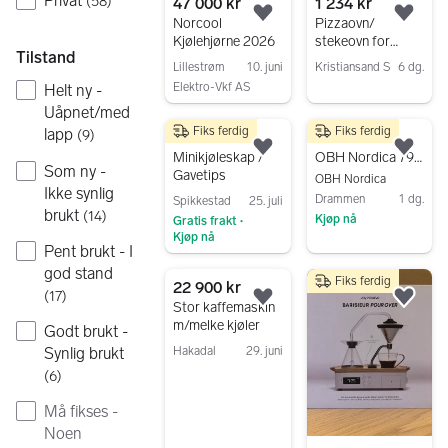
Privat
(
58
)
47 000 kr
1 234 kr
Legg til som favoritt.
Legg
Norcool
Pizzaovn/
Kjølehjørne 2026
stekeovn for
Tilstand
storkjøkken /
Lillestrøm
10. juni
Kristiansand S
6 dg.
kjøleboks og
Elektro-Vkf AS
Helt ny -
Gå til annonsen
kjøle-varmeskap
Gå til annonsen
Uåpnet/med
Fiks ferdig
Fiks ferdig
lapp
(
9
)
300 kr
199 kr
Legg til som favoritt.
Legg
Minikjøleskap /
OBH Nordica 7944 vakuumpakker svart / ubrukt
Som ny -
Gavetips
OBH Nordica
Ikke synlig
Drammen
1 dg.
Spikkestad
25. juli
brukt
(
14
)
Kjøp nå
Gratis frakt
•
Kjøp nå
Gå til annonsen
Pent brukt - I
Gå til annonsen
god stand
Fiks ferdig
22 900 kr
(
17
)
Legg til som favoritt.
Legg
Stor kaffemaskin
m/melke kjøler
Godt brukt -
Hakadal
29. juni
Synlig brukt
Gå til annonsen
(
6
)
Må fikses -
Noen