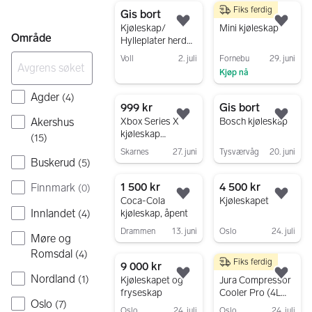
Fiks ferdig
Gis bort
500 kr
Legg til som favoritt.
Legg
Kjøleskap/
Mini kjøleskap
Område
Hylleplater herdet
sikkerhetsglass.
Voll
2. juli
Fornebu
29. juni
Kjøp nå
Gå til annonsen
Gå til annonsen
Agder
(
4
)
999 kr
Gis bort
Legg til som favoritt.
Legg
Akershus
Xbox Series X
Bosch kjøleskap
kjøleskap
(
15
)
svart/grønn
Skarnes
27. juni
Tysværvåg
20. juni
Buskerud
(
5
)
Gå til annonsen
Gå til annonsen
1 500 kr
4 500 kr
Finnmark
(
0
)
Legg til som favoritt.
Legg
Coca-Cola
Kjøleskapet
Innlandet
kjøleskap, åpent
(
4
)
Drammen
13. juni
Oslo
24. juli
Møre og
Gå til annonsen
Gå til annonsen
Romsdal
(
4
)
Fiks ferdig
9 000 kr
1 400 kr
Nordland
(
1
)
Legg til som favoritt.
Legg
Kjøleskapet og
Jura Compressor
fryseskap
Cooler Pro (4L
Oslo
(
7
)
Milk Cooler)
Oslo
24. juli
Oslo
24. juli