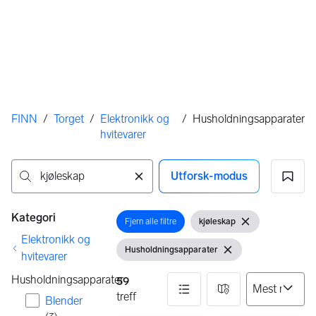
Her er du
FINN
/
Torget
/
Elektronikk og
/
Husholdningsapparater
hvitevarer
Utforsk-modus
Ingen resultater
Filtre
Kategori
Fjern alle filtre
kjøleskap
Åpne filter
Åpne filter
Fjern søkeord
Elektronikk og
Husholdningsapparater
Vis filter
Fjern filter
hvitevarer
Husholdningsapparater
59
treff
Blender