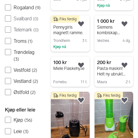
Kjøp nå
Gå til annonsen
Rogaland
(
9
)
Gå til annonsen
Svalbard
(
0
)
Fiks ferdig
25 kr
1 000 kr
Legg til som favoritt.
Legg
Pennygirls
Siemens
Telemark
(
0
)
magnett ramme.
kombiskap
kjøl/frys hvit
Troms
Trondheim
3 t.
Vestnes
4 dg.
(
1
)
Kjøp nå
Gå til annonsen
Trøndelag
Gå til annonsen
(
3
)
100 kr
200 kr
Legg til som favoritt.
Legg
Miele Flaskehylle
Pasta maskin!
Vestfold
(
2
)
Helt ny ubrukt
uten lapp
Vestland
(
2
)
Fornebu
11 t.
Maura
2 t.
Gå til annonsen
Gå til annonsen
Østfold
(
2
)
Fiks ferdig
Fiks ferdig
Legg til som favoritt.
Legg
Kjøp eller leie
Kjøp
(
56
)
Leie
(
3
)