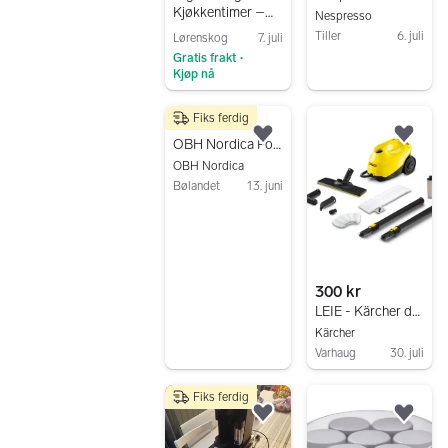
Kjøkkentimer –
Nespresso
LED Display &
Tiller
6. juli
Lørenskog
7. juli
Roterende Knapp
Gratis frakt
Gå til annonsen
•
Kjøp nå
Gå til annonsen
Fiks ferdig
1 100 kr
Legg til som favoritt.
Legg
OBH Nordica Food Sealer Prestige vakuumpakker med poser
OBH Nordica
Bølandet
13. juni
Gå til annonsen
300 kr
LEIE - Kärcher dampvasker med flere munnstykker
Kärcher
Varhaug
30. juli
Gå til annonsen
Fiks ferdig
Legg til som favoritt.
Legg