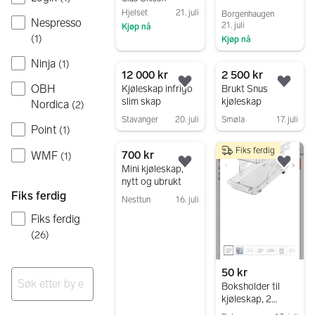
Hjelset
21. juli
Borgenhaugen
Nespresso
21. juli
Kjøp nå
(
1
)
Kjøp nå
Gå til annonsen
Gå til annonsen
Ninja
(
1
)
12 000 kr
2 500 kr
Legg til som favoritt.
Legg
OBH
Kjøleskap infrigo
Brukt Snus
slim skap
kjøleskap
Nordica
(
2
)
Stavanger
20. juli
Smøla
17. juli
Point
(
1
)
Gå til annonsen
Gå til annonsen
Fiks ferdig
700 kr
WMF
(
1
)
Legg til som favoritt.
Legg
Mini kjøleskap,
nytt og ubrukt
Fiks ferdig
Nesttun
16. juli
Gå til annonsen
Fiks ferdig
(
26
)
50 kr
Boksholder til
kjøleskap, 2
Ingen resultater
etasjer, justerbar