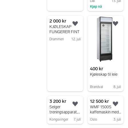
Dal
13. juli
bredde
Kjøp nå
Gå til annonsen
2 000 kr
Legg til som favoritt.
Legg
KJØLESKAP
FUNGERER FINT
Drammen
12. juli
Gå til annonsen
400 kr
Kjøleskap til leie
Brandval
8. juli
Gå til annonsen
3 200 kr
12 500 kr
Legg til som favoritt.
Legg
Selger
WMF 1500S
treningsapparat,
kaffemaskin med
kakefat 2 etg, tv
kjøleskap
Kongsvinger
7. juli
Oslo
3. juli
benk i glass og
Gå til annonsen
Gå til annonsen
grillsett, kjøleskap