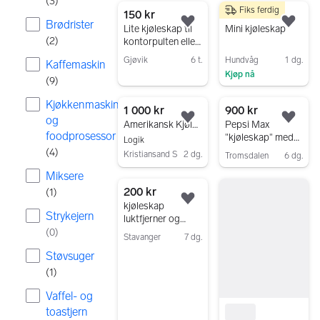
(
3
)
Fiks ferdig
59 resultater
150 kr
450 kr
Brødrister
Legg til som favoritt.
Legg
Lite kjøleskap til
Mini kjøleskap
(
2
)
kontorpulten eller
lekestua
Gjøvik
6 t.
Hundvåg
1 dg.
Kaffemaskin
Kjøp nå
Gå til annonsen
(
9
)
Gå til annonsen
Kjøkkenmaskin
1 000 kr
900 kr
og
Legg til som favoritt.
Legg
Amerikansk Kjøleskap Ideell for kabinen og festen
Pepsi Max
foodprosessor
"kjøleskap" med
Logik
kulde&varme.
(
4
)
Kristiansand S
2 dg.
Tromsdalen
6 dg.
Gå til annonsen
Gå til annonsen
Miksere
200 kr
(
1
)
Legg til som favoritt.
kjøleskap
Strykejern
luktfjerner og
sterilisator
(
0
)
Stavanger
7 dg.
Gå til annonsen
Støvsuger
(
1
)
Vaffel- og
toastjern