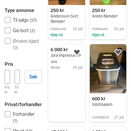
Type annonse
250 kr
250 kr
Andersson Sort
Ariete Blender!
Til salgs
(
57
)
Blender!
Hokksund
26. juli
Hokksund
26. juli
Gis bort
(
2
)
Kjøp nå
Kjøp nå
Ønskes kjøpt
Gå til annonsen
Gå til annonsen
(
0
)
6 000 kr
Legg til som favoritt.
Legg
Jura impressa X9
Jura
Pris
Verdal
29. juli
Gå til annonsen
Søk
Fra
Til
kr
kr
600 kr
Privat/forhandler
Isbitmaskin
Forhandler
Loddefjord
21. juli
(
1
)
Gå til annonsen