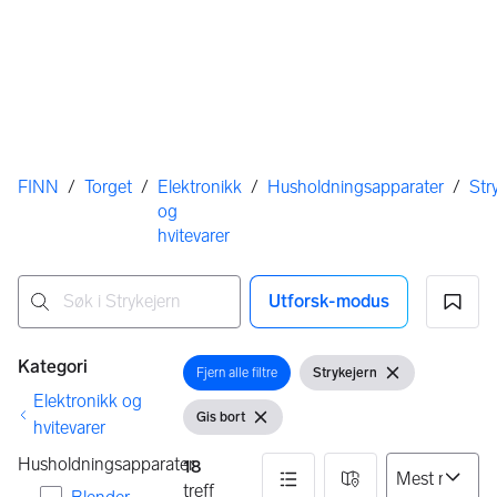
Her er du
FINN
/
Torget
/
Elektronikk
/
Husholdningsapparater
/
Str
og
hvitevarer
Utforsk-modus
Ingen resultater
Filtre
Kategori
Fjern alle filtre
Strykejern
Åpne filter
Vis filter
Fjern filter
Elektronikk og
Gis bort
Vis filter
Fjern filter
hvitevarer
Husholdningsapparater
18
treff