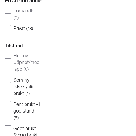
Privat/forhandler
Forhandler
(
0
)
Privat
(
18
)
Tilstand
Helt ny -
Uåpnet/med
lapp
(
0
)
Som ny -
Ikke synlig
brukt
(
1
)
Pent brukt - I
god stand
(
3
)
Godt brukt -
Synlig brukt