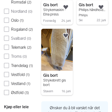
Romsdal
(
2
)
Gis bort
Gis bort
Legg til som favoritt.
Legg
Strykemaskin -
Philips håndholdt steamer
Nordland
(
0
)
Elna press
Philips
Oslo
(
1
)
Ski
22. juni
Fosnavåg
24. juni
Gå til annonsen
Gå til annonsen
Rogaland
(
2
)
Legg til som favoritt.
Svalbard
(
0
)
Telemark
(
2
)
Troms
(
0
)
Trøndelag
(
1
)
Vestfold
(
1
)
Gis bort
Strykebrett gis
Vestland
(
1
)
bort
Stavern
16. juni
Østfold
(
3
)
Gå til annonsen
Kjøp eller leie
Ønsker du å bli varslet når det