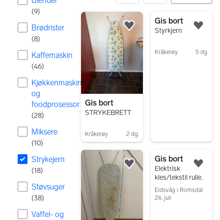
Blender
(
9
)
18 resultater
Gis bort
Brødrister
Legg til som favoritt.
Legg
Styrkjern
(
8
)
Kråkerøy
5 dg.
Kaffemaskin
Gå til annonsen
(
46
)
Kjøkkenmaskin
og
Gis bort
foodprosessor
STRYKEBRETT
(
28
)
Miksere
Kråkerøy
2 dg.
(
10
)
Gå til annonsen
Gis bort
Strykejern
Legg til som favoritt.
Legg
Elektrisk
(
18
)
kles/tekstil rulle.
Støvsuger
Eidsvåg i Romsdal
(
38
)
26. juli
Gå til annonsen
Vaffel- og