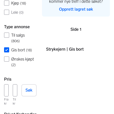
kommer nye treff i dette søket?
Kjøp
(
18
)
Opprett lagret søk
Leie
(
0
)
Type annonse
Side 1
Sider
Til salgs
(
806
)
Strykejern | Gis bort
Gis bort
(
18
)
Ønskes kjøpt
(
2
)
Pris
Søk
Fra
Til
kr
kr