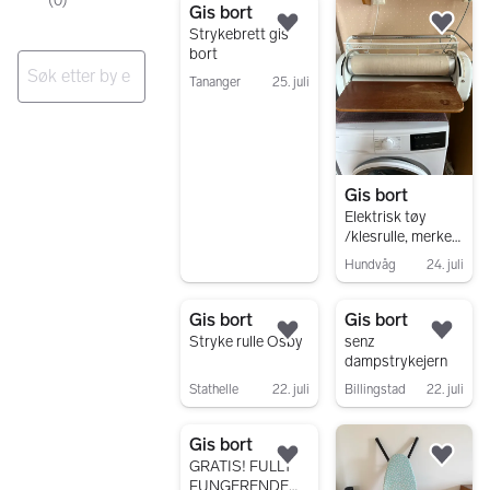
(
0
)
Gis bort
Legg til som favoritt.
Legg
Strykebrett gis
bort
Tananger
25. juli
Gå til annonsen
Ingen resultater
Gis bort
Elektrisk tøy
/klesrulle, merke
UPO
Hundvåg
24. juli
Gå til annonsen
Gis bort
Gis bort
Legg til som favoritt.
Legg
Stryke rulle Osby
senz
dampstrykejern
Stathelle
22. juli
Billingstad
22. juli
Gå til annonsen
Gå til annonsen
Gis bort
Legg til som favoritt.
Legg
GRATIS! FULLT
FUNGERENDE