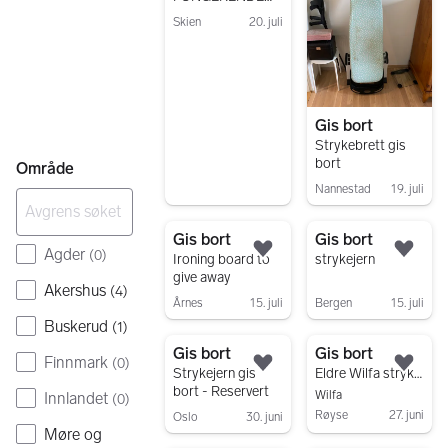
MEGASUN-
Skien
20. juli
SOLARIUM GIS
Gå til annonsen
BORT!
Gis bort
Strykebrett gis
bort
Område
Nannestad
19. juli
Gå til annonsen
Gis bort
Gis bort
Agder
(
0
)
Legg til som favoritt.
Legg
Ironing board to
strykejern
give away
Akershus
(
4
)
Årnes
15. juli
Bergen
15. juli
Buskerud
(
1
)
Gå til annonsen
Gå til annonsen
Gis bort
Gis bort
Finnmark
(
0
)
Legg til som favoritt.
Legg
Strykejern gis
Eldre Wilfa strykejern med regulerbar temperatur
bort - Reservert
Wilfa
Innlandet
(
0
)
Røyse
27. juni
Oslo
30. juni
Møre og
Gå til annonsen
Gå til annonsen