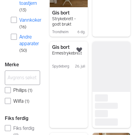
toastjern
(
13
)
Gis bort
Strykebrett -
Vannkoker
godt brukt
(
16
)
Trondheim
6 dg.
Andre
Gå til annonsen
apparater
Gis bort
(
50
)
Legg til som favoritt.
Ermestrykebrett
Merke
Spydeberg
26. juli
Gå til annonsen
Philips
(
1
)
Wilfa
(
1
)
Fiks ferdig
Fiks ferdig