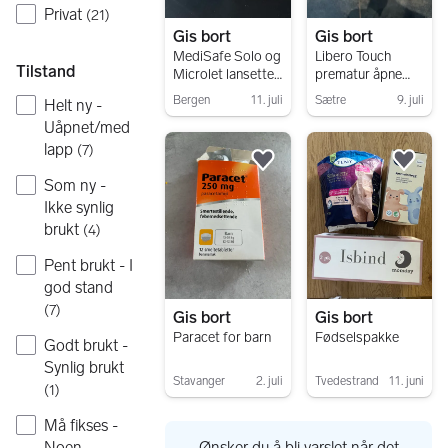
Privat
(
21
)
Gis bort
Gis bort
MediSafe Solo og
Libero Touch
Tilstand
Microlet lansetter
prematur åpne
23G 2,0 mm
bleier
Bergen
11. juli
Sætre
9. juli
Helt ny -
Gå til annonsen
Gå til annonsen
Uåpnet/med
lapp
(
7
)
Legg til som favoritt.
Legg
Som ny -
Ikke synlig
brukt
(
4
)
Pent brukt - I
god stand
(
7
)
Gis bort
Gis bort
Paracet for barn
Fødselspakke
Godt brukt -
Synlig brukt
Stavanger
2. juli
Tvedestrand
11. juni
(
1
)
Gå til annonsen
Gå til annonsen
Må fikses -
Ønsker du å bli varslet når det
Noen