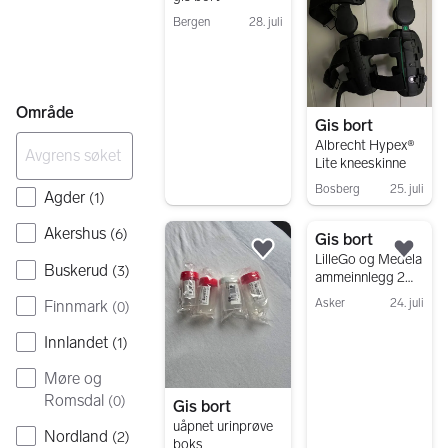
Bergen
28. juli
Gå til annonsen
Område
Gis bort
Albrecht Hypex®
Lite kneeskinne
Bosberg
25. juli
Agder
(
1
)
Gå til annonsen
Akershus
(
6
)
Gis bort
Legg til som favoritt.
Legg
LilleGo og Medela
Buskerud
(
3
)
ammeinnlegg 2
pakker x60
Asker
24. juli
Finnmark
(
0
)
Gå til annonsen
Innlandet
(
1
)
Møre og
Romsdal
(
0
)
Gis bort
uåpnet urinprøve
Nordland
(
2
)
boks