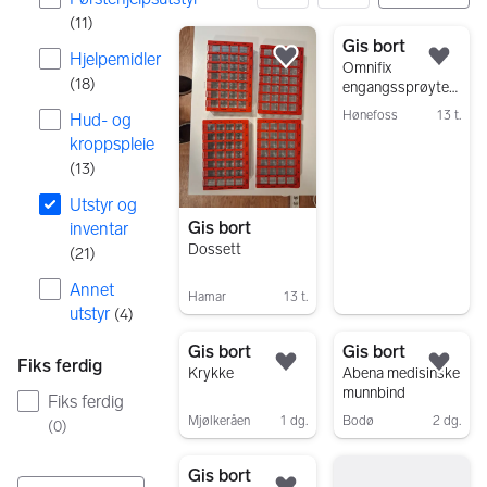
(
11
)
21 resultater
Gis bort
Hjelpemidler
Legg til som favoritt.
Legg
Omnifix
(
18
)
engangssprøyter
20 ml Luer Solo,
Hønefoss
13 t.
Hud- og
3-delt
Gå til annonsen
kroppspleie
(
13
)
Utstyr og
Gis bort
inventar
Dossett
(
21
)
Annet
Hamar
13 t.
utstyr
(
4
)
Gå til annonsen
Gis bort
Gis bort
Fiks ferdig
Legg til som favoritt.
Legg
Krykke
Abena medisinske
munnbind
Fiks ferdig
Mjølkeråen
1 dg.
Bodø
2 dg.
(
0
)
Gå til annonsen
Gå til annonsen
Gis bort