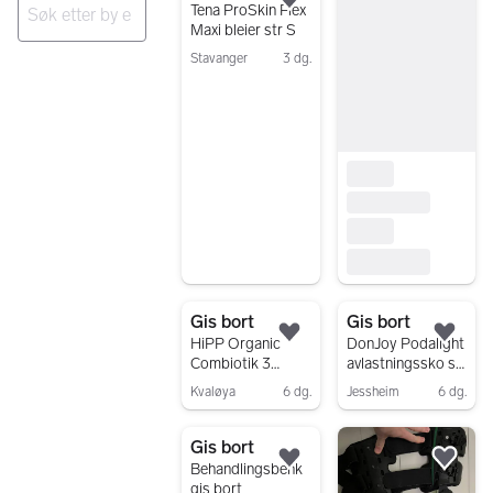
Legg til som favoritt.
Tena ProSkin Flex
Maxi bleier str S
Ingen resultater
Stavanger
3 dg.
Gå til annonsen
Gis bort
Gis bort
Legg til som favoritt.
Legg
HiPP Organic
DonJoy Podalight
Combiotik 3
avlastningssko str
tilskuddsblanding
M
Kvaløya
6 dg.
Jessheim
6 dg.
Gå til annonsen
Gå til annonsen
Gis bort
Legg til som favoritt.
Legg
Behandlingsbenk
gis bort