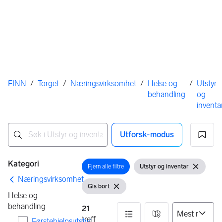
Her er du
FINN
/
Torget
/
Næringsvirksomhet
/
Helse og
/
Utstyr
behandling
og
inventa
Utforsk-modus
Ingen resultater
Filtre
Kategori
Fjern alle filtre
Utstyr og inventar
Åpne filter
Vis filter
Fjern filte
Næringsvirksomhet
Gis bort
Vis filter
Fjern filter
Helse og
behandling
21
treff
Førstehjelpsutstyr