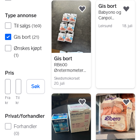
Gis bort
Legg til som favoritt.
Legg
Babyono og
Type annonse
Canpol
brystinnlegg og
Til salgs
(
169
)
Leirsund
18. juli
bind etter fødsel
Gå til annonsen
Gis bort
(
21
)
Ønskes kjøpt
(
1
)
Gis bort
RB600
Øretermometerbe
Pris
skyttelse 120 stk
Skedsmokorset
20. juli
Søk
Gå til annonsen
Fra
Til
kr
kr
Legg til som favoritt.
Legg
Privat/forhandler
Forhandler
(
0
)