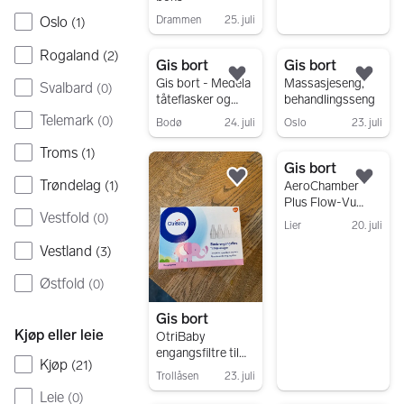
Drammen
25. juli
Oslo
(
1
)
Gå til annonsen
Rogaland
(
2
)
Gis bort
Gis bort
Legg til som favoritt.
Legg
Gis bort - Medela
Massasjeseng,
Svalbard
(
0
)
tåteflasker og
behandlingsseng
deler til elektrisk
Telemark
(
0
)
Bodø
24. juli
Oslo
23. juli
brystpumpe med
Gå til annonsen
Gå til annonsen
Troms
(
1
)
Gis bort
Trøndelag
Legg til som favoritt.
Legg
(
1
)
AeroChamber
Plus Flow-Vu
Vestfold
(
0
)
inhalasjonskamme
Lier
20. juli
r gul
Gå til annonsen
Vestland
(
3
)
Østfold
(
0
)
Gis bort
Kjøp eller leie
OtriBaby
engangsfiltre til
Kjøp
(
21
)
nesesuger baby
Trollåsen
23. juli
Leie
(
0
)
Gå til annonsen