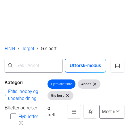
Her er du
FINN
/
Torget
/
Gis bort
Utforsk-modus
Ingen resultater
Filtre
Kategori
Fjern alle filtre
Annet
Åpne filter
Vis filter
Fjern filter
Fritid, hobby og
Gis bort
Vis filter
Fjern filter
underholdning
Billetter og reiser
0
treff
Flybilletter
(
0
)
0 resultater