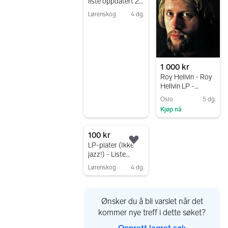
liste oppdatert 2.
August med mer
Lørenskog
4 dg.
plater
Gå til annonsen
1 000 kr
Roy Hellvin - Roy
Hellvin LP -
Sjelden norsk jazz
Oslo
5 dg.
Kjøp nå
Gå til annonsen
100 kr
Legg til som favoritt.
LP-plater (Ikke
jazz!) - Liste
oppdatert 19. juli
Lørenskog
4 dg.
Gå til annonsen
Ønsker du å bli varslet når det
kommer nye treff i dette søket?