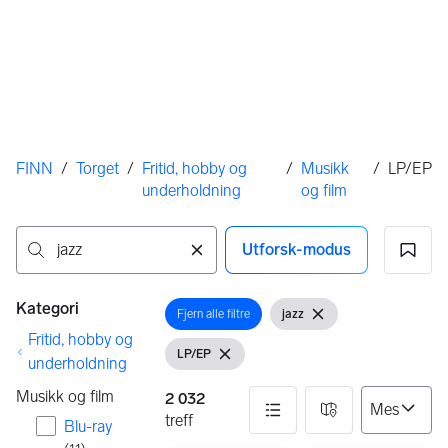
Her er du
FINN
/
Torget
/
Fritid, hobby og
/
Musikk
/
LP/EP
underholdning
og film
Utforsk-modus
Ingen resultater
Filtre
Kategori
Fjern alle filtre
jazz
Åpne filter
Åpne filter
Fjern søkeord
Fritid, hobby og
LP/EP
Vis filter
Fjern filter
underholdning
Musikk og film
2 032
treff
Blu-ray