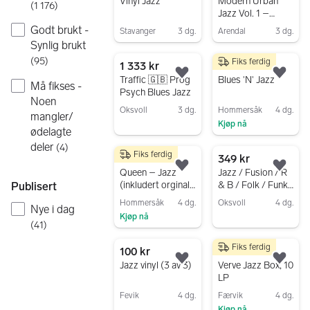
Legg til som favoritt.
Legg
Vinyl Jazz
Modern Urban
(
1 176
)
Jazz Vol. 1 –
Various Artists
Godt brukt -
Stavanger
3 dg.
Arendal
3 dg.
(2LP, Creative
Synlig brukt
Gå til annonsen
Gå til annonsen
Wax CWL001)
(
95
)
Fiks ferdig
1 333 kr
125 kr
Legg til som favoritt.
Legg
Traffic 🇬🇧 Prog
Blues 'N' Jazz
Må fikses -
Psych Blues Jazz
Noen
Oksvoll
3 dg.
Hommersåk
4 dg.
mangler/
Kjøp nå
Gå til annonsen
ødelagte
Gå til annonsen
deler
(
4
)
Fiks ferdig
795 kr
349 kr
Legg til som favoritt.
Legg
Queen – Jazz
Jazz / Fusion / R
(inkludert orginalt
& B / Folk / Funk
Publisert
poster/plakat)
/ Soul
Hommersåk
4 dg.
Oksvoll
4 dg.
Nye i dag
Kjøp nå
Gå til annonsen
(
41
)
Gå til annonsen
Fiks ferdig
100 kr
1 000 kr
Legg til som favoritt.
Legg
Jazz vinyl (3 av 3)
Verve Jazz Box, 10
LP
Fevik
4 dg.
Færvik
4 dg.
Kjøp nå