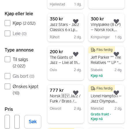
glede med The
Hjellestad
1 dg.
Big Chief
Gå til annonsen
Jazzband
Kjøp eller leie
350 kr
300 kr
Kjøp
(
2 032
)
Legg til som favoritt.
Legg
Jazz Stars - Jazz
Vinylpakke (8 LP)
Classics 6 x Lp
– Norsk rock,
Leie
(
0
)
Box
jazz/folk og
Råholt
2 dg.
Kongsvinger
1 dg.
klassiske perler
Gå til annonsen
Gå til annonsen
Type annonse
Fiks ferdig
200 kr
275 kr
Legg til som favoritt.
Legg
The Giants of
Jeff Parker ** The
Til salgs
Jazz – Live at the
Relatives ** LP **
(
2 022
)
Victoria Theatre
Jazz
Oslo
2 dg.
Stabekk
2 dg.
(LP) – 1972
Gis bort
Kjøp nå
(
0
)
Gå til annonsen
Gå til annonsen
Ønskes kjøpt
Fiks ferdig
777 kr
50 kr
(
10
)
Legg til som favoritt.
Legg
Norsk 🇧🇻 Jazz /
Lionel Hampton –
Funk / Brass /
Jazz Olympus
Folk
Series LP plate
Oksvoll
2 dg.
Manstad
2 dg.
Pris
Gratis frakt
Gå til annonsen
•
Kjøp nå
Søk
Gå til annonsen