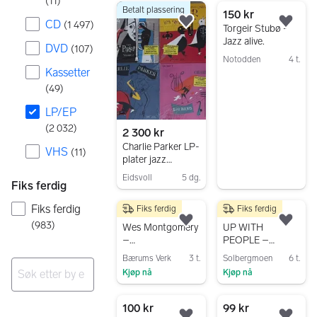
(
11
)
Betalt plassering
2032 resultater
150 kr
CD
(
1 497
)
Legg til som favoritt.
Legg
Torgeir Stubø -
Jazz alive.
DVD
(
107
)
Notodden
4 t.
Kassetter
Gå til annonsen
(
49
)
LP/EP
(
2 032
)
2 300 kr
Charlie Parker LP-
VHS
(
11
)
plater jazz
samling
Eidsvoll
5 dg.
Fiks ferdig
Gå til annonsen
Fiks ferdig
Fiks ferdig
Fiks ferdig
200 kr
60 kr
(
983
)
Legg til som favoritt.
Legg
Wes Montgomery
UP WITH
–
PEOPLE –
Montgomeryland
ENCORE - JAZZ
Bærums Verk
3 t.
Solbergmoen
6 t.
LP vinyl jazz
EASY LISTENING
Kjøp nå
Kjøp nå
SOLGT PÅ
Gå til annonsen
Gå til annonsen
KONSERT -
Ingen resultater
JOHNNYROCK
100 kr
99 kr