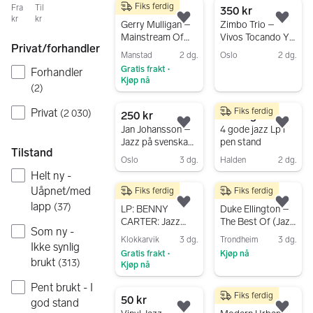
Fiks ferdig
Fra
Til
50 kr
350 kr
kr
kr
Legg til som favoritt.
Legg
Gerry Mulligan –
Zimbo Trio –
Mainstream Of
Vivos Tocando Y
Privat/forhandler
Jazz EP vinylplate
Con Buena Salud
Manstad
2 dg.
Oslo
2 dg.
LP bossa jazz
Gratis frakt
Forhandler
•
Gå til annonsen
vinyl MPB
Kjøp nå
(
2
)
Gå til annonsen
Privat
Fiks ferdig
(
2 030
)
250 kr
Til salgs
Legg til som favoritt.
Legg
Jan Johansson –
4 gode jazz Lp i
Jazz på svenska
pen stand
Tilstand
LP
Oslo
3 dg.
Halden
2 dg.
Helt ny -
Gå til annonsen
Gå til annonsen
Uåpnet/med
Fiks ferdig
Fiks ferdig
300 kr
150 kr
lapp
(
37
)
Legg til som favoritt.
Legg
LP: BENNY
Duke Ellington –
CARTER: Jazz
The Best Of (Jazz
Som ny -
Giant -
of World War
Klokkarvik
3 dg.
Trondheim
3 dg.
Ikke synlig
Contemporary
2nd) LP
Gratis frakt
Kjøp nå
•
Records Acoustic
brukt
(
313
)
Kjøp nå
Gå til annonsen
Sounds Series,
Gå til annonsen
2022
Pent brukt - I
Fiks ferdig
50 kr
175 kr
god stand