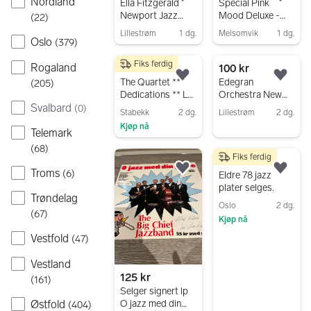
Nordland
Legg til som favoritt.
Legg
Ella Fitzgerald
Special Pink
Newport Jazz
Mood Deluxe -
(
22
)
Festival Live at
sensuelle/sexy
Lillestrøm
1 dg.
Melsomvik
1 dg.
Carnegie Hall LP
japansk jazz
Oslo
(
379
)
Gå til annonsen
Gå til annonsen
plate
musikk vinyle LP
Fiks ferdig
Rogaland
200 kr
100 kr
Legg til som favoritt.
Legg
The Quartet **
Edegran
(
205
)
Dedications ** LP
Orchestra New
Svalbard
** Jazz
Orleans Jazz
(
0
)
Stabekk
2 dg.
Lillestrøm
2 dg.
Ladies LP plate
Kjøp nå
Gå til annonsen
Telemark
Gå til annonsen
(
68
)
Fiks ferdig
1 500 kr
Troms
(
6
)
Legg til som favoritt.
Legg
Eldre 78 jazz
plater selges.
Trøndelag
Oslo
2 dg.
(
67
)
Kjøp nå
Gå til annonsen
Vestfold
(
47
)
Vestland
125 kr
(
161
)
Selger signert lp
Østfold
O jazz med din
(
404
)