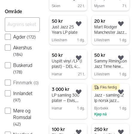
Jazz
Skien
22 t.
Mysen
7 t.
Område
Gå til annonsen
Gå til annonsen
50 kr
20 kr
Legg til som favoritt.
Legg
Just Jazz 25
Mart Rodger
Years LP plate
Manchester Jazz
Agder
(
172
)
Give Us A
Lillestrøm
1 dg.
Lillestrøm
1 dg.
Stomper Kid!
Gå til annonsen
Gå til annonsen
Akershus
vinylplate
(
184
)
50 kr
50 kr
Legg til som favoritt.
Legg
Uspilt vinyl /LP (I
Sammy Rimington
Buskerud
plast) - DEL 4:
Jazz Time New
JAZZ
Orleans Jazz im
(
178
)
Hamar
21 t.
Lillestrøm
1 dg.
Gewandhaus
Gå til annonsen
Gå til annonsen
Finnmark
Zürich LP plate
(
0
)
Fiks ferdig
3 000 kr
790 kr
Innlandet
Legg til som favoritt.
Legg
LP samling 300
Jazz - samling12
(
97
)
plater – Elvis,
lp norsk jazz
Queen, Santana,
selges!
Hamar
1 dg.
Bjorbekk
1 dg.
Møre og
Jazz, Soul m.m.
Kjøp nå
Gå til annonsen
Romsdal
Gå til annonsen
(
42
)
100 kr
250 kr