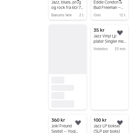
Legg til som favoritt.
Legg
Jazz, blues, prog
Eddie Condon &
og rock fra 60/70
Bud Freeman –
tallet
The Commodore
Bærums Verk
2 t.
Oslo
12 t.
Years Jazz 2 LP
Gå til annonsen
Gå til annonsen
vinyl 1973
35 kr
Legg
Jazz Vinyl Lp
plater Singler med
Louis Armstrong -
Vinterbro
33 min.
Stan Getz - Bob
Gå til annonsen
Dorough
360 kr
100 kr
Legg til som favoritt.
Legg
Joki Freund
Jazz LP bokser
Sextet – Yogi
(5LP per boks)