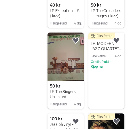
40 kr
50 kr
LP Ekseption – 5
LP The Crusaders
(Jazz)
– Images (Jazz)
Haugesund
4 dg.
Haugesund
4 dg.
Gå til annonsen
Gå til annonsen
Fiks ferdig
100 kr
Legg til som favoritt.
Legg
LP: MODERN
JAZZ QUARTET:
Together Again!
Klokkarvik
4 dg.
Live At The
Gratis frakt
•
Montreux Jazz
Kjøp nå
Festival '82
Gå til annonsen
50 kr
LP The Singers
Unlimited –
Sentimental
Haugesund
4 dg.
Journey (Jazz)
Gå til annonsen
Fiks ferdig
100 kr
Legg til som favoritt.
Legg
Jazz på vinyl -