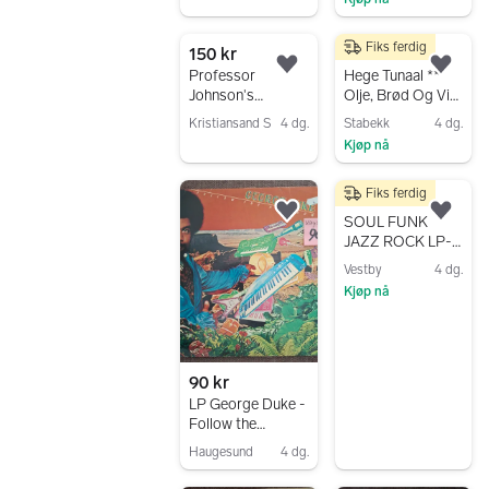
Gå til annonsen
Gå til annonsen
Fiks ferdig
150 kr
100 kr
Legg til som favoritt.
Legg
Professor
Hege Tunaal **
Johnson's
Olje, Brød Og Vin
Astounding
** LP ** 1972 **
Kristiansand S
4 dg.
Stabekk
4 dg.
SOUND SHOW
Jazz
Kjøp nå
Gå til annonsen
Jazz, Classical,
Gå til annonsen
African 1979
Fiks ferdig
800 kr
Legg til som favoritt.
Legg
SOUL FUNK
JAZZ ROCK LP-
plater til 50,- pr
Vestby
4 dg.
stk. (5 for 200,-)
Kjøp nå
Gå til annonsen
90 kr
LP George Duke -
Follow the
rainbow (Jazz)
Haugesund
4 dg.
Gå til annonsen