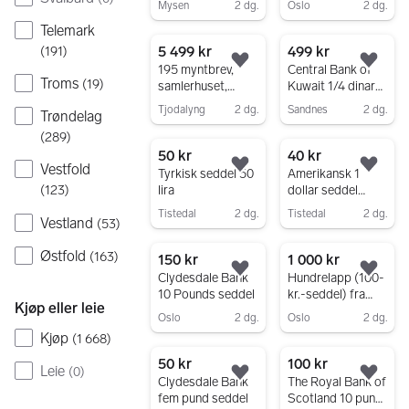
Mysen
2 dg.
Oslo
2 dg.
Gå til annonsen
Gå til annonsen
Telemark
5 499 kr
499 kr
(
191
)
Legg til som favoritt.
Legg
195 myntbrev,
Central Bank of
Troms
(
19
)
samlerhuset,
Kuwait 1/4 dinar
kongelige, bergen
seddel PMG 65
Tjodalyng
2 dg.
Sandnes
2 dg.
Trøndelag
mynt og seddel,
EPQ
Gå til annonsen
Gå til annonsen
ekstra permer
(
289
)
50 kr
40 kr
Vestfold
Legg til som favoritt.
Legg
Tyrkisk seddel 50
Amerikansk 1
lira
dollar seddel
(
123
)
1963
Tistedal
2 dg.
Tistedal
2 dg.
Vestland
(
53
)
Gå til annonsen
Gå til annonsen
Østfold
(
163
)
150 kr
1 000 kr
Legg til som favoritt.
Legg
Clydesdale Bank
Hundrelapp (100-
10 Pounds seddel
kr.-seddel) fra
Kjøp eller leie
1958
Oslo
2 dg.
Oslo
2 dg.
Kjøp
(
1 668
)
Gå til annonsen
Gå til annonsen
50 kr
100 kr
Leie
(
0
)
Legg til som favoritt.
Legg
Clydesdale Bank
The Royal Bank of
fem pund seddel
Scotland 10 pund