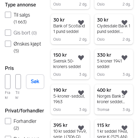
seddel
Type annonse
Oslo
2 dg.
Oslo
2 dg.
Gå til annonsen
Gå til annonsen
Til salgs
30 kr
30 kr
(
1 663
)
Legg til som favoritt.
Legg
Bank of Scotland
Clydesdale Bank 1
1 pund seddel
pund seddel.
Gis bort
(
0
)
Scotland
Oslo
2 dg.
Oslo
2 dg.
Ønskes kjøpt
Gå til annonsen
Gå til annonsen
(
5
)
150 kr
330 kr
Legg til som favoritt.
Legg
Svensk 50-
5 kroner 1941
kroners seddel
seddel
Pris
Oslo
3 dg.
Oslo
3 dg.
Søk
Gå til annonsen
Gå til annonsen
190 kr
400 kr
Fra
Til
Legg til som favoritt.
Legg
5-kroner-seddel,
Norges Bank 5
kr
kr
1963
kroner seddel
1942
Oslo
3 dg.
Tromsø
3 dg.
Privat/forhandler
Gå til annonsen
Gå til annonsen
Forhandler
395 kr
115 kr
(
2
)
Legg til som favoritt.
Legg
10 kr seddel 1949,
1 kr seddel 1948,
serie J (306 Q)
serie K (575 AN)