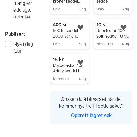
kroner seddel
seddel
mangler/
2015
ødelagte
Oslo
3 dg.
Oslo
3 dg.
deler
Gå til annonsen
Gå til annonsen
(
4
)
400 kr
10 kr
Legg til som favoritt.
Legg
500 kr seddel
Usbekistan 100
Publisert
2000-serien
som seddel i UNC
samlerobjekt
Nye i dag
Evje
3 dg.
Notodden
4 dg.
(
20
)
Gå til annonsen
Gå til annonsen
15 kr
Legg til som favoritt.
Madagaskar 100
Ariary seddel i
UNC
Notodden
4 dg.
Gå til annonsen
Ønsker du å bli varslet når det
kommer nye treff i dette søket?
Opprett lagret søk