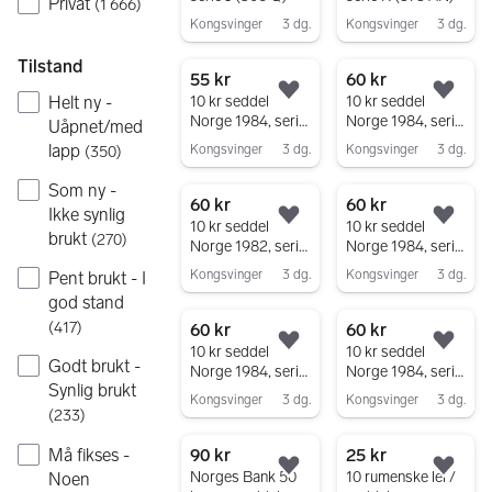
Privat
(
1 666
)
Kongsvinger
3 dg.
Kongsvinger
3 dg.
Gå til annonsen
Gå til annonsen
Tilstand
55 kr
60 kr
Legg til som favoritt.
Legg
Helt ny -
10 kr seddel
10 kr seddel
Norge 1984, serie
Norge 1984, serie
Uåpnet/med
CY - MEGET PEN
CY - MEGET PEN
lapp
Kongsvinger
3 dg.
Kongsvinger
3 dg.
(
350
)
(4311 BÆ)
(4314 BÆ)
Gå til annonsen
Gå til annonsen
Som ny -
60 kr
60 kr
Ikke synlig
Legg til som favoritt.
Legg
10 kr seddel
10 kr seddel
brukt
(
270
)
Norge 1982, serie
Norge 1984, serie
CR - MEGET PEN
CT - MEGET PEN
Kongsvinger
3 dg.
Kongsvinger
3 dg.
Pent brukt - I
(4315 BÆ)
(4312 BÆ)
Gå til annonsen
Gå til annonsen
god stand
(
417
)
60 kr
60 kr
Legg til som favoritt.
Legg
10 kr seddel
10 kr seddel
Godt brukt -
Norge 1984, serie
Norge 1984, serie
Synlig brukt
CT - MEGET PEN
CT - MEGET PEN
Kongsvinger
3 dg.
Kongsvinger
3 dg.
(4313 BÆ)
(4310 BÆ
(
233
)
Gå til annonsen
Gå til annonsen
Må fikses -
90 kr
25 kr
Legg til som favoritt.
Legg
Norges Bank 50
10 rumenske lei /
Noen