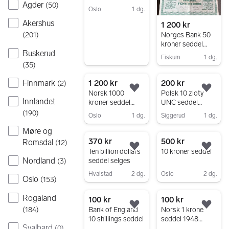
Agder
(
50
)
Oslo
1 dg.
Gå til annonsen
Akershus
1 200 kr
Norges Bank 50
(
201
)
kroner seddel
Buskerud
1963
Fiskum
1 dg.
(
35
)
Gå til annonsen
Finnmark
1 200 kr
200 kr
(
2
)
Legg til som favoritt.
Legg
Norsk 1000
Polsk 10 zloty
Innlandet
kroner seddel
UNC seddel
2001?
Rzeczpospolita
(
190
)
Oslo
1 dg.
Siggerud
1 dg.
Ludowa
Gå til annonsen
Gå til annonsen
Møre og
370 kr
500 kr
Romsdal
(
12
)
Legg til som favoritt.
Legg
Ten billion dollars
10 kroner seddel
Nordland
seddel selges
(
3
)
Hvalstad
2 dg.
Oslo
2 dg.
Oslo
(
153
)
Gå til annonsen
Gå til annonsen
Rogaland
100 kr
100 kr
Legg til som favoritt.
Legg
(
184
)
Bank of England
Norsk 1 krone
10 shillings seddel
seddel 1948
Svalbard
(
0
)
M1433021