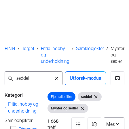
Her er du
FINN
/
Torget
/
Fritid, hobby
/
Samleobjekter
/
Mynter
og
og
underholdning
sedler
Utforsk-modus
Ingen resultater
Filtre
Kategori
Fjern alle filtre
seddel
Åpne filter
Åpne filter
Fjern søkeord
Fritid, hobby og
Mynter og sedler
Vis filter
Fjern filter
underholdning
Samleobjekter
1 668
treff