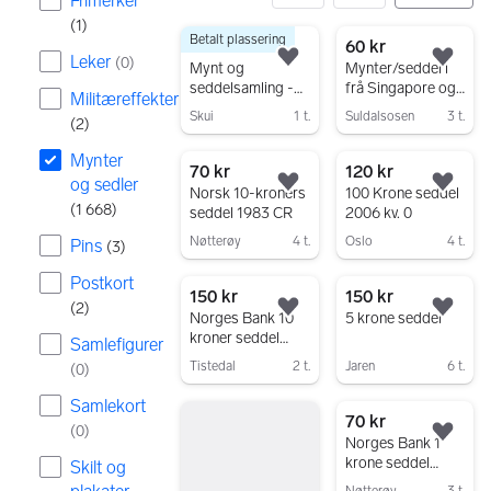
Frimerker
(
1
)
Betalt plassering
1668 resultater
45 000 kr
60 kr
Leker
(
0
)
Legg til som favoritt.
Legg
Mynt og
Mynter/seddel i
seddelsamling -
frå Singapore og
Militæreffekter
Myntsett -
Malaysia
Skui
1 t.
Suldalsosen
3 t.
(
2
)
Norske sedler -
Gå til annonsen
Gå til annonsen
antikke og eldre
Mynter
mynter
70 kr
120 kr
og sedler
Legg til som favoritt.
Legg
Norsk 10-kroners
100 Krone seddel
(
1 668
)
seddel 1983 CR
2006 kv. 0
Nøtterøy
4 t.
Oslo
4 t.
Pins
(
3
)
Gå til annonsen
Gå til annonsen
Postkort
150 kr
150 kr
(
2
)
Legg til som favoritt.
Legg
Norges Bank 10
5 krone seddel
kroner seddel
Samlefigurer
1961
Tistedal
2 t.
Jaren
6 t.
(
0
)
Gå til annonsen
Gå til annonsen
Samlekort
70 kr
(
0
)
Legg
Norges Bank 1
krone seddel
Skilt og
1949 K