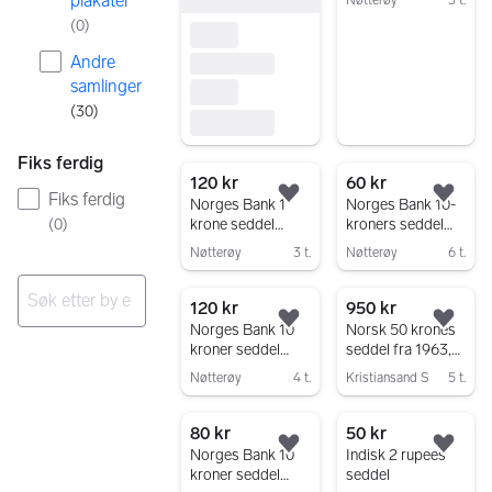
plakater
Nøtterøy
3 t.
(
0
)
Gå til annonsen
Andre
samlinger
(
30
)
Fiks ferdig
120 kr
60 kr
Fiks ferdig
Legg til som favoritt.
Legg
Norges Bank 1
Norges Bank 10-
krone seddel
kroners seddel
(
0
)
1948 K
1969
Nøtterøy
3 t.
Nøtterøy
6 t.
Gå til annonsen
Gå til annonsen
120 kr
950 kr
Legg til som favoritt.
Legg
Norges Bank 10
Norsk 50 krones
Ingen resultater
kroner seddel
seddel fra 1963,
1974 AA
Serie E
Nøtterøy
4 t.
Kristiansand S
5 t.
Gå til annonsen
Gå til annonsen
80 kr
50 kr
Legg til som favoritt.
Legg
Norges Bank 10
Indisk 2 rupees
kroner seddel
seddel