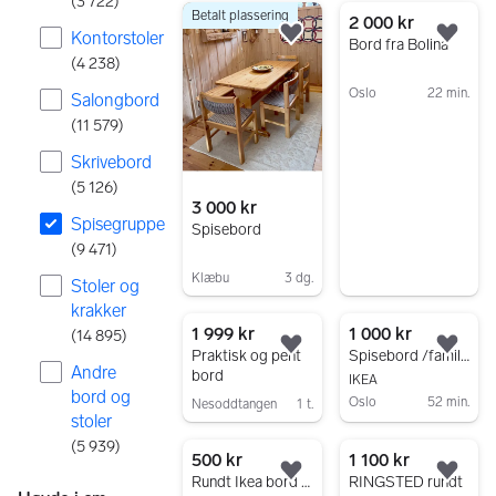
(
3 722
)
Betalt plassering
9471 resultater
2 000 kr
Kontorstoler
Legg til som favoritt.
Legg
Bord fra Bolina
(
4 238
)
Oslo
22 min.
Salongbord
Gå til annonsen
(
11 579
)
Skrivebord
(
5 126
)
3 000 kr
Spisegruppe
Spisebord
(
9 471
)
Klæbu
3 dg.
Stoler og
Gå til annonsen
krakker
1 999 kr
1 000 kr
(
14 895
)
Legg til som favoritt.
Legg
Praktisk og pent
Spisebord /familie bord
Andre
bord
IKEA
bord og
Oslo
52 min.
Nesoddtangen
1 t.
stoler
Gå til annonsen
Gå til annonsen
(
5 939
)
500 kr
1 100 kr
Legg til som favoritt.
Legg
Rundt Ikea bord (Docksta)
RINGSTED rundt