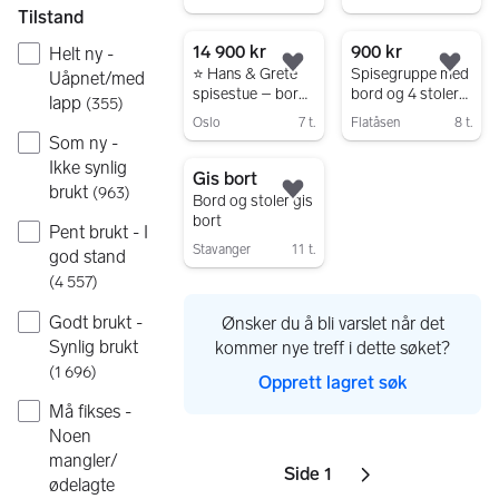
Tilstand
Gå til annonsen
14 900 kr
900 kr
Helt ny -
Legg til som favoritt.
Legg
⭐ Hans & Grete
Spisegruppe med
Uåpnet/med
spisestue – bord
bord og 4 stoler
lapp
(
355
)
+ 6 stoler – helt
selges samlet for
Oslo
7 t.
Flatåsen
8 t.
ny
900 kroner
Som ny -
Gå til annonsen
Gå til annonsen
Ikke synlig
Gis bort
brukt
(
963
)
Legg til som favoritt.
Bord og stoler gis
bort
Pent brukt - I
Stavanger
11 t.
god stand
Gå til annonsen
(
4 557
)
Godt brukt -
Ønsker du å bli varslet når det
Synlig brukt
kommer nye treff i dette søket?
(
1 696
)
Opprett lagret søk
Må fikses -
Noen
mangler/
Side 1
Sider
Neste side
ikon
,
ødelagte