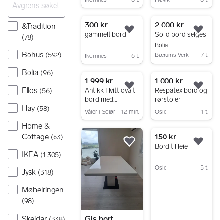
Ikornnes
6 t.
Høvik
6 t.
Gå til annonsen
Gå til annonsen
300 kr
2 000 kr
&Tradition
Legg til som favoritt.
Legg
gammelt bord
Solid bord selges
(
78
)
Bolia
Bohus
(
592
)
Bærums Verk
7 t.
Ikornnes
6 t.
Gå til annonsen
Gå til annonsen
Bolia
(
96
)
1 999 kr
1 000 kr
Ellos
Legg til som favoritt.
Legg
Antikk Hvitt ovalt
Respatex bord og
(
56
)
bord med
rørstoler
Hay
løveføtter,
(
58
)
Våler i Solør
12 min.
Oslo
1 t.
gammelt og flott
Gå til annonsen
Gå til annonsen
Home &
Cottage
150 kr
(
63
)
Legg til som favoritt.
Legg
Bord til leie
IKEA
(
1 305
)
Oslo
5 t.
Jysk
(
318
)
Gå til annonsen
Møbelringen
(
98
)
Skeidar
Gis bort
(
338
)