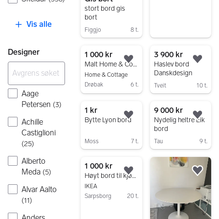
stort bord gis
bort
Vis alle
Figgjo
8 t.
Gå til annonsen
Designer
1 000 kr
3 900 kr
Legg til som favoritt.
Legg
Malt Home & Cottage bord
Haslev bord
Danskdesign
Home & Cottage
Drøbak
6 t.
Tveit
10 t.
Aage
Gå til annonsen
Gå til annonsen
Petersen
(
3
)
1 kr
9 000 kr
Legg til som favoritt.
Legg
Bytte Lyon bord
Nydelig heltre Eik
Achille
bord
Castiglioni
Moss
7 t.
Tau
9 t.
(
25
)
Gå til annonsen
Gå til annonsen
Alberto
1 000 kr
Meda
(
5
)
Legg til som favoritt.
Legg
Høyt bord til kjøkkenøy
IKEA
Alvar Aalto
Sarpsborg
20 t.
(
11
)
Gå til annonsen
Anders