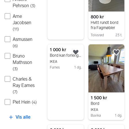
Pehrson
(
3
)
Arne
800 kr
Jacobsen
Hvitt rundt bord
fra Fagmøbler
(
11
)
Tolvsrød
23 t.
Asmussen
Gå til annonsen
(
6
)
1 000 kr
Legg til som favoritt.
Legg
Bord kan forlenges - Bjursta
Bruno
Mathsson
IKEA
Furnes
1 dg.
(
3
)
Gå til annonsen
Charles &
Ray Eames
(
7
)
1 500 kr
Piet Hein
(
4
)
Bord
IKEA
Buvika
1 dg.
Vis alle
Gå til annonsen