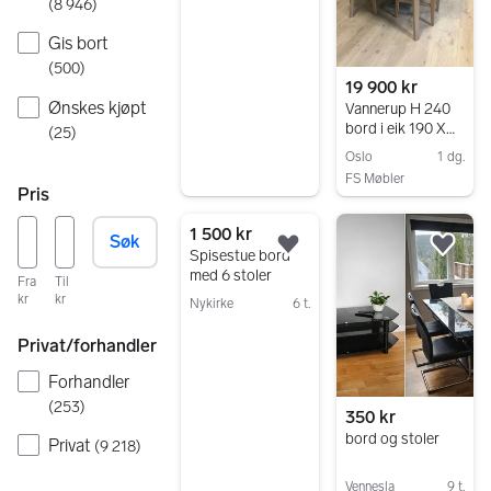
Gå til annonsen
(
8 946
)
Gis bort
(
500
)
19 900 kr
Ønskes kjøpt
Vannerup H 240
bord i eik 190 X
(
25
)
90 cm - heltre eik
Oslo
1 dg.
FS Møbler
Pris
Gå til annonsen
1 500 kr
Søk
Legg til som favoritt.
Legg
Spisestue bord
med 6 stoler
Fra
Til
kr
kr
Nykirke
6 t.
Gå til annonsen
Privat/forhandler
Forhandler
(
253
)
350 kr
bord og stoler
Privat
(
9 218
)
Vennesla
9 t.