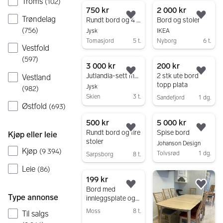
Troms
(
102
)
750 kr
2 000 kr
Trøndelag
Legg til som favoritt.
Legg
Rundt bord og 4 stoler
Bord og stoler
(
756
)
Jysk
IKEA
Tomasjord
5 t.
Nyborg
6 t.
Vestfold
Gå til annonsen
Gå til annonsen
(
597
)
3 000 kr
200 kr
Legg til som favoritt.
Legg
Jutlandia-sett med bord og 6 flettede stoler
2 stk ute bord
Vestland
topp plata
Jysk
(
982
)
Skien
3 t.
Sandefjord
1 dg.
Østfold
(
693
)
Gå til annonsen
Gå til annonsen
500 kr
5 000 kr
Legg til som favoritt.
Legg
Rundt bord og fire
Spise bord
Kjøp eller leie
stoler
Johanson Design
Kjøp
(
9 394
)
Tolvsrød
1 dg.
Sarpsborg
8 t.
Gå til annonsen
Gå til annonsen
Leie
(
86
)
199 kr
Legg til som favoritt.
Legg
Bord med
Type annonse
innleggsplate og
4 stoler
Moss
8 t.
Til salgs