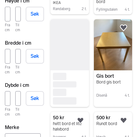
Høyde i cm
bord
IKEA
Randaberg
2 t.
Fyllingsdalen
4 t.
Søk
Gå til annonsen
Gå til annonsen
Fra
Til
cm
cm
Legg
Bredde i cm
Søk
Fra
Til
cm
cm
Gis bort
Bord gis bort
Dybde i cm
Disenå
4 t.
Søk
Gå til annonsen
Fra
Til
cm
cm
50 kr
500 kr
Legg til som favoritt.
Legg
hvitt bord et lite
Rundt bord
Merke
halvbord