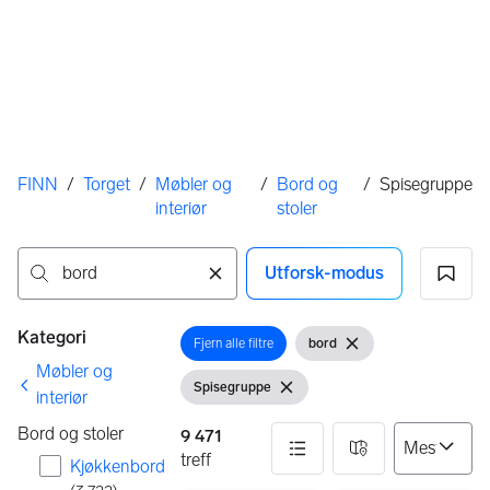
Her er du
FINN
/
Torget
/
Møbler og
/
Bord og
/
Spisegruppe
interiør
stoler
Utforsk-modus
Ingen resultater
Filtre
Kategori
Fjern alle filtre
bord
Åpne filter
Åpne filter
Fjern søkeord
Møbler og
Spisegruppe
Vis filter
Fjern filter
interiør
Bord og stoler
9 471
treff
Kjøkkenbord