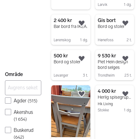
Larvik
1 dg.
Gå til annonsen
2 400 kr
Gis bort
Legg til som favoritt.
Legg
Bar bord fra IKEA.
Bord og stoler
Lørenskog
1 dg.
Hønefoss
2 t.
Gå til annonsen
Gå til annonsen
500 kr
9 530 kr
Legg til som favoritt.
Legg
Bord og stoler
Piet Hein design
bord selges
Område
Levanger
3 t.
Trondheim
23 t.
Gå til annonsen
Gå til annonsen
4 000 kr
Legg til som favoritt.
Legg
Herlig spisegruppe kraftig bord
Agder
(
515
)
Hk Living
Stokke
1 dg.
Akershus
Gå til annonsen
(
1 654
)
Buskerud
(
642
)