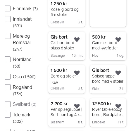
1 250 kr
Finnmark
(
3
)
Koselig bord og
fire stoler
Innlandet
Gressvik
3 t.
(
591
)
Gå til annonsen
Møre og
Gis bort
500 kr
Legg til som favoritt.
Legg
Romsdal
Gis bort bord
Gammelt bord
pluss 6 stoler
med løveføtter
(
247
)
Stavanger
13 min.
Hov
1 dg.
Nordland
Gå til annonsen
Gå til annonsen
(
58
)
1 500 kr
Gis bort
Legg til som favoritt.
Legg
Bord og stoler
Spisegruppe -
Oslo
(
1 590
)
bord med 4 stoler
IKEA
Rogaland
Gressvik
3 t.
Skien
3 t.
(
736
)
Gå til annonsen
Gå til annonsen
2 200 kr
12 500 kr
Svalbard
(
0
)
Legg til som favoritt.
Legg
Pen spisegruppe |
River table epoxy
Telemark
Sort bord og 4 x
bord , Bordplate
grønne
heltre sofabord i
(
302
)
Jessheim
8 t.
Enebakk
11 t.
spisestoler
oliventre
Gå til annonsen
Gå til annonsen