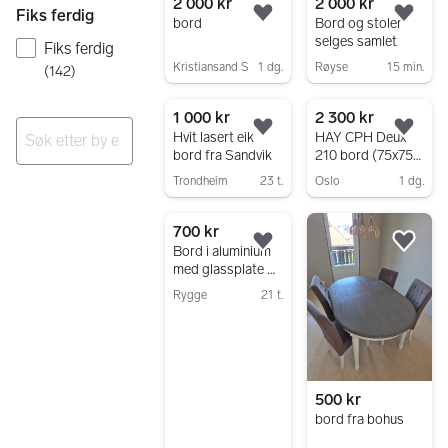
2 000 kr
2 000 kr
Fiks ferdig
Legg til som favoritt.
Legg
bord
Bord og stoler
selges samlet
Fiks ferdig
Kristiansand S
1 dg.
Røyse
15 min.
(
142
)
Gå til annonsen
Gå til annonsen
1 000 kr
2 300 kr
Legg til som favoritt.
Legg
Hvit lasert eik
HAY CPH Deux
bord fra Sandvik
210 bord (75x75
Ingen resultater
cm)
Trondheim
23 t.
Oslo
1 dg.
Gå til annonsen
Gå til annonsen
700 kr
Legg til som favoritt.
Legg
Bord i aluminium
med glassplate –
150 x 90 cm
Rygge
21 t.
Gå til annonsen
500 kr
bord fra bohus