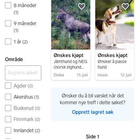
8 måneder
Legg til som favoritt.
Legg
(
1
)
9 måneder
(
1
)
1 år
(
2
)
Ønskes kjøpt
Ønskes kjøpt
Område
Jämthund og NEG
Ønsker å passe
(norsk elghund
hund
grå)
Dokka
15. juni
Hosle
12. juni
blandingsvalp
Gå til annonsen
Gå til annonsen
ønskes kjøpt
Agder
(
0
)
Ønsker du å bli varslet når det
Akershus
(
1
)
kommer nye treff i dette søket?
Buskerud
(
0
)
Opprett lagret søk
Finnmark
(
0
)
Innlandet
(
2
)
Side 1