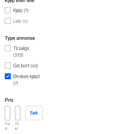
Kjøp eller leie
Kjøp
(
7
)
Leie
(
0
)
Type annonse
Til salgs
(
333
)
Gis bort
(
40
)
Ønskes kjøpt
(
7
)
Pris
Søk
Fra
Til
kr
kr