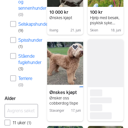
og
sennenhunder
10 000 kr
100 kr
(
0
)
Ønskes kjøpt
Hjelp med besøk,
psykisk syke.
Selskapshunder
føler du deg
(
9
)
Ilseng
21. juni
Skien
18. juni
ensom?
Gå til annonsen
Gå til annonsen
Spisshunder
(
1
)
Legg til som favoritt.
Stående
fuglehunder
(
3
)
Terriere
(
0
)
Ønskes kjøpt
Alder
Ønsker oss
cobberdog tispe
Stavanger
17. juni
Gå til annonsen
11 uker
(
1
)