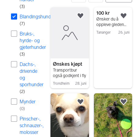
(
3
)
7 resultater
100 kr
Blandingshunder
Legg til som favoritt.
Legg
Ønsker du å
(
7
)
oppleve gleden
ved å ha en hund i
Tananger
26. juni
Bruks-,
juleferien? 🐶🎄
Gå til annonsen
hyrde- og
gjeterhunder
(
3
)
Ønskes kjøpt
Dachs-,
Transportbur
drivende
også godkjent i fly
og
Trondheim
28. juni
sporhunder
Gå til annonsen
(
2
)
Mynder
Legg til som favoritt.
Legg
(
0
)
Pinscher-,
schnauzer-,
molosser