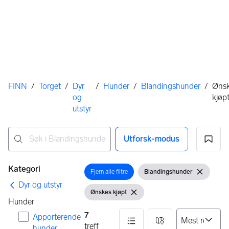
Her er du
FINN
/
Torget
/
Dyr
/
Hunder
/
Blandingshunder
/
Øns
og
kjøp
utstyr
Utforsk-modus
Ingen resultater
Filtre
Kategori
Fjern alle filtre
Blandingshunder
Åpne filter
Vis filter
Fjern filte
Dyr og utstyr
Ønskes kjøpt
Vis filter
Fjern filter
Hunder
7
Apporterende
treff
hunder