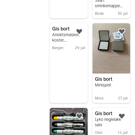
Svart
sminkemappe
med noen koster
Bodø
30. juli
Gå til annonsen
Gis bort
Legg til som favoritt.
Legg
Ansiktsmasker,
koster,
sminke+rensemat
Bergen
29. juli
te
Gå til annonsen
Gis bort
Minispeil
Moss
27. juli
Gå til annonsen
Gis bort
Legg til som favoritt.
Legg
Lyko neglelakk
sølv
Oslo
14. juli