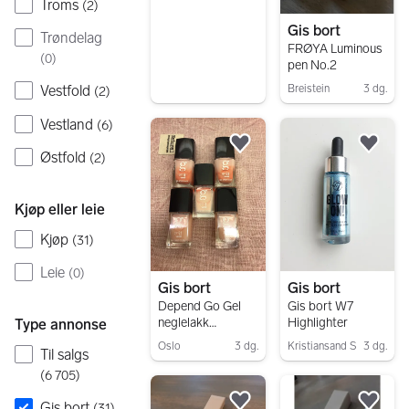
Troms
(
2
)
Gis bort
Trøndelag
FRØYA Luminous
(
0
)
pen No.2
Vestfold
Breistein
3 dg.
(
2
)
Gå til annonsen
Vestland
(
6
)
Legg til som favoritt.
Legg
Østfold
(
2
)
Kjøp eller leie
Kjøp
(
31
)
Leie
(
0
)
Gis bort
Gis bort
Depend Go Gel
Gis bort W7
neglelakk
Highlighter
Type annonse
nude/rosa ( 1
Oslo
3 dg.
Kristiansand S
3 dg.
Til salgs
pr.pers.)
Gå til annonsen
Gå til annonsen
(
6 705
)
Gis bort
(
31
)