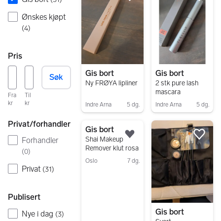
Legg til som favoritt.
Legg
Ønskes kjøpt
(
4
)
Pris
Gis bort
Gis bort
Søk
Ny FRØYA lipliner
2 stk pure lash
mascara
Fra
Til
kr
kr
Indre Arna
5 dg.
Indre Arna
5 dg.
Gå til annonsen
Gå til annonsen
Privat/forhandler
Gis bort
Legg til som favoritt.
Legg
Shai Makeup
Forhandler
Remover klut rosa
(
0
)
Oslo
7 dg.
Privat
(
31
)
Gå til annonsen
Publisert
Gis bort
Nye i dag
(
3
)