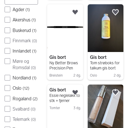
Agder
(
1
)
Legg til som favoritt.
Legg
Akershus
(
1
)
Buskerud
(
1
)
Finnmark
(
0
)
Innlandet
(
1
)
Gis bort
Gis bort
Møre og
Ny Better Brows
Tom strøboks for
Romsdal
(
0
)
Precision Pen
talkum gis bort
Breistein
2 dg.
Oslo
2 dg.
Nordland
(
1
)
Gå til annonsen
Gå til annonsen
Oslo
(
12
)
Gis bort
Legg til som favoritt.
Legg
Essie neglelakk to
Rogaland
(
2
)
stk + fjerner
Tomter
3 dg.
Svalbard
(
0
)
Gå til annonsen
Telemark
(
0
)