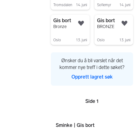
applikator og etui
complexion
Tromsdalen
14. juni
Sofiemyr
14. juni
perfector
Gå til annonsen
Gå til annonsen
TAN/RICH
Gis bort
Gis bort
Legg til som favoritt.
Legg
Bronze
BRONZE
Oslo
13. juni
Oslo
13. juni
Gå til annonsen
Gå til annonsen
Ønsker du å bli varslet når det
kommer nye treff i dette søket?
Opprett lagret søk
Side 1
Sider
Sminke | Gis bort