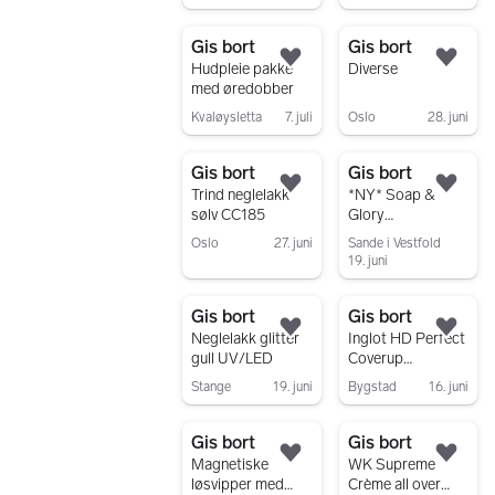
Gå til annonsen
Gis bort
Gis bort
Legg til som favoritt.
Legg
Hudpleie pakke
Diverse
med øredobber
Kvaløysletta
7. juli
Oslo
28. juni
Gå til annonsen
Gå til annonsen
Gis bort
Gis bort
Legg til som favoritt.
Legg
Trind neglelakk
*NY* Soap &
sølv CC185
Glory
Poutstanding Lip
Oslo
27. juni
Sande i Vestfold
Contouring
19. juni
Gå til annonsen
Crayon - No
Gå til annonsen
Candy Do
Gis bort
Gis bort
Legg til som favoritt.
Legg
Neglelakk glitter
Inglot HD Perfect
gull UV/LED
Coverup
Foundation
Stange
19. juni
Bygstad
16. juni
Gå til annonsen
Gå til annonsen
Gis bort
Gis bort
Legg til som favoritt.
Legg
Magnetiske
WK Supreme
løsvipper med
Crème all over