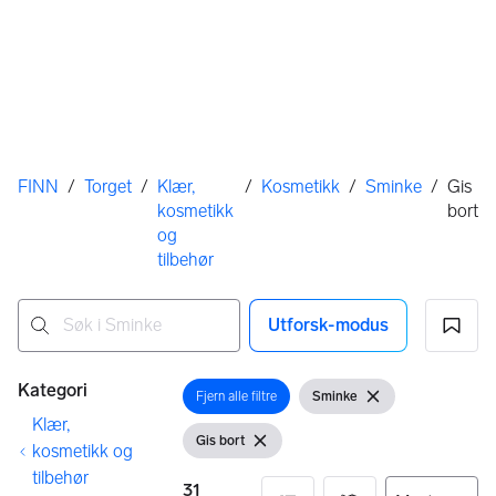
Her er du
FINN
/
Torget
/
Klær,
/
Kosmetikk
/
Sminke
/
Gis
kosmetikk
bort
og
tilbehør
Utforsk-modus
Ingen resultater
Filtre
Kategori
Fjern alle filtre
Sminke
Åpne filter
Vis filter
Fjern filter
Klær,
Gis bort
Vis filter
Fjern filter
kosmetikk og
tilbehør
31