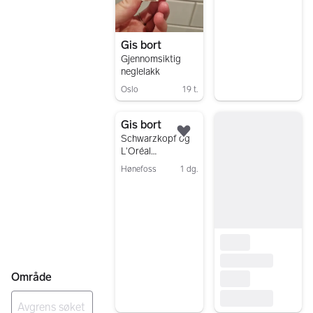
Gis bort
Gjennomsiktig
neglelakk
Oslo
19 t.
Gå til annonsen
Gis bort
Legg til som favoritt.
Schwarzkopf og
L'Oréal
hårfargepakker
Hønefoss
1 dg.
Gå til annonsen
Område