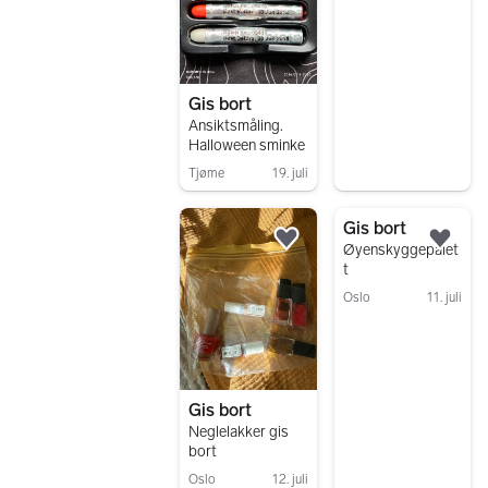
Gå til annonsen
Gis bort
Ansiktsmåling.
Halloween sminke
Tjøme
19. juli
Gå til annonsen
Gis bort
Legg til som favoritt.
Legg
Øyenskyggepalet
t
Oslo
11. juli
Gå til annonsen
Gis bort
Neglelakker gis
bort
Oslo
12. juli