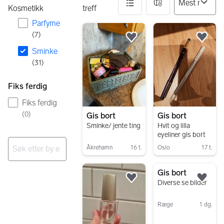
Kosmetikk
treff
Parfyme
31 resultater
(
7
)
Legg til som favoritt.
Legg
Sminke
(
31
)
Fiks ferdig
Fiks ferdig
(
0
)
Gis bort
Gis bort
Sminke/ jente ting
Hvit og lilla
eyeliner gis bort
Åkrehamn
16 t.
Oslo
17 t.
Gå til annonsen
Gå til annonsen
Ingen resultater
Gis bort
Legg til som favoritt.
Legg
Diverse se bilder
Ræge
1 dg.
Gå til annonsen