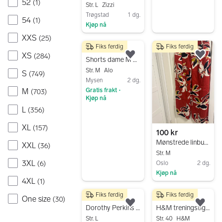
52
(
1
)
Str. L
Zizzi
Trøgstad
1 dg.
54
(
1
)
Kjøp nå
Gå til annonsen
XXS
(
25
)
Fiks ferdig
Fiks ferdig
40 kr
XS
(
284
)
Legg til som favoritt.
Legg
Shorts dame M flerfarget bomull
Str. M
Alo
S
(
749
)
Mysen
2 dg.
Gratis frakt
M
(
703
)
•
Kjøp nå
L
(
356
)
Gå til annonsen
XL
(
157
)
100 kr
Mønstrede linbukser M flerfarget
XXL
(
36
)
Str. M
3XL
(
6
)
Oslo
2 dg.
Kjøp nå
4XL
(
1
)
Gå til annonsen
Fiks ferdig
Fiks ferdig
30 kr
30 kr
One size
(
30
)
Legg til som favoritt.
Legg
Dorothy Perkins blomstrete bukse L flerfarget dame
H&M treningstights str 40 flerfarget
Str. L
Str. 40
H&M