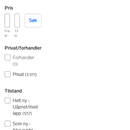
Pris
Søk
Fra
Til
kr
kr
Privat/forhandler
Forhandler
(
0
)
Privat
(
3 011
)
Tilstand
Helt ny -
Uåpnet/med
lapp
(
557
)
Som ny -