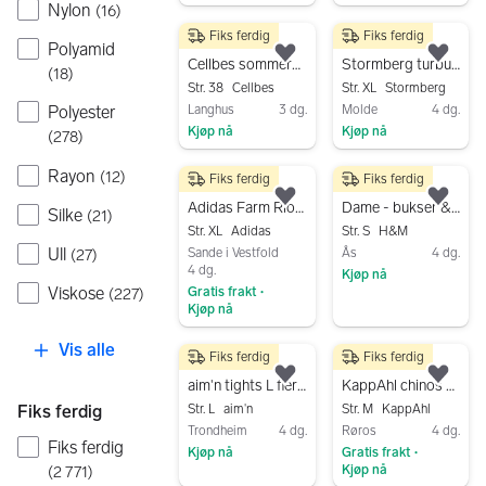
Nylon
(
16
)
Gå til annonsen
Gå til annonsen
Fiks ferdig
Fiks ferdig
85 kr
100 kr
Polyamid
Legg til som favoritt.
Legg
Cellbes sommerbukse 3/4 lengde, str 38 flerfarget viskose
Stormberg turbukse XL flerfarget dame
(
18
)
Str. 38
Cellbes
Str. XL
Stormberg
Langhus
3 dg.
Molde
4 dg.
Polyester
Kjøp nå
Kjøp nå
(
278
)
Gå til annonsen
Gå til annonsen
Rayon
(
12
)
Fiks ferdig
Fiks ferdig
250 kr
900 kr
Legg til som favoritt.
Legg
Adidas Farm Rio shorts XL flerfarget dame
Dame - bukser & shorts i pose str S flerfarget
Silke
(
21
)
Str. XL
Adidas
Str. S
H&M
Ull
Sande i Vestfold
Ås
4 dg.
(
27
)
4 dg.
Kjøp nå
Viskose
Gratis frakt
(
227
)
•
Gå til annonsen
Kjøp nå
Gå til annonsen
Vis alle
Fiks ferdig
Fiks ferdig
300 kr
100 kr
Legg til som favoritt.
Legg
aim'n tights L flerfarget blomstrete polyester
KappAhl chinos dame str 38 flerfarget rutete
Fiks ferdig
Str. L
aim'n
Str. M
KappAhl
Trondheim
4 dg.
Røros
4 dg.
Fiks ferdig
Kjøp nå
Gratis frakt
•
Kjøp nå
(
2 771
)
Gå til annonsen