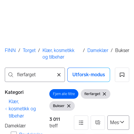
Her er du
FINN
/
Torget
/
Klær, kosmetikk
/
Dameklær
/
Bukser
og tilbehør
Utforsk-modus
Ingen resultater
Filtre
Kategori
Fjern alle filtre
flerfarget
Åpne filter
Åpne filter
Fjern søkeord
Klær,
Bukser
Vis filter
Fjern filter
kosmetikk og
tilbehør
3 011
Dameklær
treff