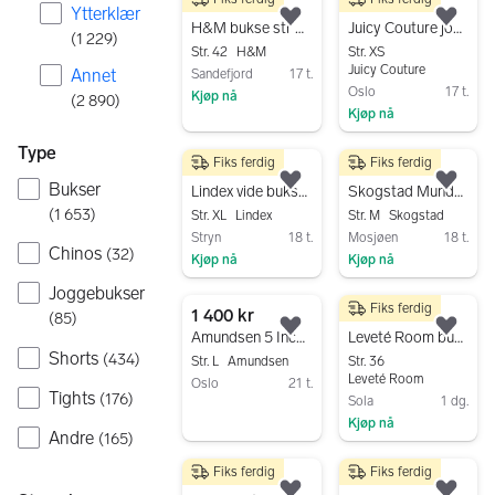
200 kr
600 kr
Ytterklær
Legg til som favoritt.
Legg
H&M bukse str 42 flerfarget blomstrete bomull
Juicy Couture joggebukser dame XS flerfarget polyester
(
1 229
)
Str. 42
H&M
Str. XS
Juicy Couture
Annet
Sandefjord
17 t.
Oslo
17 t.
Kjøp nå
(
2 890
)
Kjøp nå
Gå til annonsen
Gå til annonsen
Type
Fiks ferdig
Fiks ferdig
200 kr
100 kr
Bukser
Legg til som favoritt.
Legg
Lindex vide bukser XL flerfarget grønn/hvit viskose
Skogstad Mundal turbukse dame M flerfarget nylon
(
1 653
)
Str. XL
Lindex
Str. M
Skogstad
Stryn
18 t.
Mosjøen
18 t.
Chinos
(
32
)
Kjøp nå
Kjøp nå
Gå til annonsen
Gå til annonsen
Joggebukser
Fiks ferdig
1 400 kr
150 kr
(
85
)
Legg til som favoritt.
Legg
Amundsen 5 Incher Concord shorts dame L flerfarget bomull
Leveté Room bukse str 36 flerfarget
Shorts
(
434
)
Str. L
Amundsen
Str. 36
Leveté Room
Oslo
21 t.
Tights
(
176
)
Sola
1 dg.
Gå til annonsen
Kjøp nå
Andre
(
165
)
Gå til annonsen
Fiks ferdig
Fiks ferdig
50 kr
200 kr