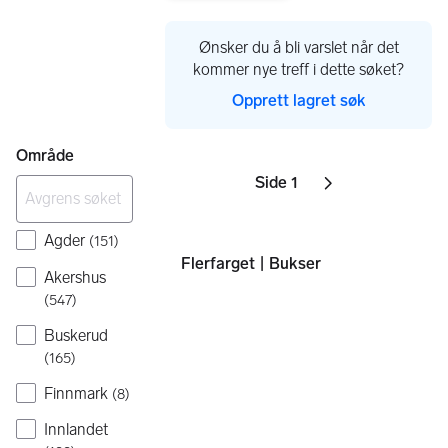
Gå til annonsen
Ønsker du å bli varslet når det
kommer nye treff i dette søket?
Opprett lagret søk
Område
Side 1
Sider
Neste side
ikon
,
Agder
(
151
)
Flerfarget | Bukser
Akershus
(
547
)
Buskerud
(
165
)
Finnmark
(
8
)
Innlandet