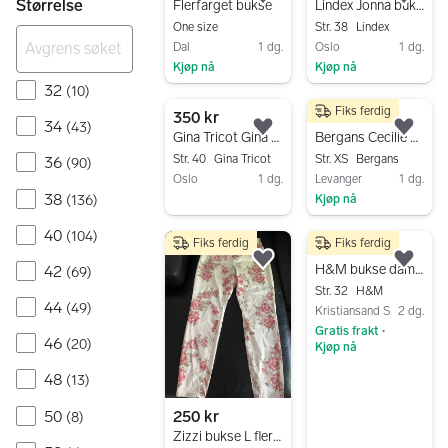
Legg til som favoritt.
Legg
Størrelse
Flerfarget bukse
Lindex Jonna bukse str 38 flerfarget (prikkete)
One size
Str. 38
Lindex
Dal
1 dg.
Oslo
1 dg.
Kjøp nå
Kjøp nå
32
(
10
)
Gå til annonsen
Gå til annonsen
Fiks ferdig
350 kr
600 kr
34
(
43
)
Legg til som favoritt.
Legg
Gina Tricot Gina Jeans bukse str 40 flerfarget kamuflasje
Bergans Cecilie Mtn Softshell bukse XS flerfarget
Str. 40
Gina Tricot
Str. XS
Bergans
36
(
90
)
Oslo
1 dg.
Levanger
1 dg.
38
(
136
)
Kjøp nå
Gå til annonsen
Gå til annonsen
40
(
104
)
Fiks ferdig
Fiks ferdig
70 kr
Legg til som favoritt.
Legg
H&M bukse dame størrelse 32 flerfarget polyester
42
(
69
)
Str. 32
H&M
44
(
49
)
Kristiansand S
2 dg.
Gratis frakt
•
46
(
20
)
Kjøp nå
Gå til annonsen
48
(
13
)
50
250 kr
(
8
)
Zizzi bukse L flerfarget denim