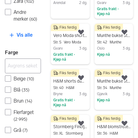
Zara
(
102
)
Arendal
2 dg.
Gvarv
3 dg.
Gratis frakt
Gå til annonsen
•
Andre
Kjøp nå
merker
(
60
)
Gå til annonsen
Fiks ferdig
Fiks ferdig
60 kr
1 000 kr
Vis alle
Legg til som favoritt.
Legg
Vero Moda shorts S flerfarget dame
Munthe bukse str 42 flerfarget viskose dame
Str. S
Vero Moda
Str. 42
Munthe
Gvarv
3 dg.
Oslo
3 dg.
Farge
Gratis frakt
Kjøp nå
•
Kjøp nå
Gå til annonsen
Gå til annonsen
Fiks ferdig
Fiks ferdig
100 kr
500 kr
Beige
(
10
)
Legg til som favoritt.
Legg
H&M shorts dame str. 40 flerfarget bomull
Munthe bukse str 34 grønn flerfarget viskose
Str. 40
H&M
Str. 34
Munthe
Blå
(
35
)
Bryne
3 dg.
Gjøvik
3 dg.
Gratis frakt
Kjøp nå
Brun
(
14
)
•
Kjøp nå
Gå til annonsen
Flerfarget
Gå til annonsen
Fiks ferdig
Fiks ferdig
(
2 995
)
150 kr
199 kr
Legg til som favoritt.
Legg
Stormberg Finefjell Rec bukse XL flerfarget dame
H&M blomstrete bukse dame str 36 flerfarget bomull
Grå
(
7
)
Str. XL
Stormberg
Str. 36
H&M