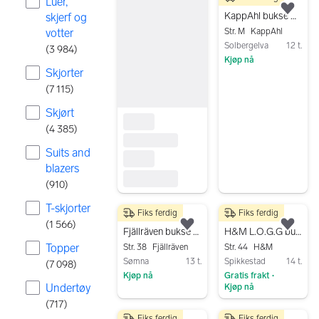
Luer,
200 kr
Legg
KappAhl bukse M flerfarget og tilsvarende topp/bluse polyester dame
skjerf og
votter
Str. M
KappAhl
Solbergelva
12 t.
(
3 984
)
Kjøp nå
Skjorter
Gå til annonsen
(
7 115
)
Skjørt
(
4 385
)
Suits and
blazers
(
910
)
T-skjorter
Fiks ferdig
Fiks ferdig
1 500 kr
80 kr
(
1 566
)
Legg til som favoritt.
Legg
Fjällräven bukse str 38 flerfarget
H&M L.O.G.G bukse dame 44 flerfarget bomull
Topper
Str. 38
Fjällräven
Str. 44
H&M
Sømna
13 t.
Spikkestad
14 t.
(
7 098
)
Kjøp nå
Gratis frakt
•
Undertøy
Kjøp nå
Gå til annonsen
(
717
)
Gå til annonsen
Fiks ferdig
Fiks ferdig