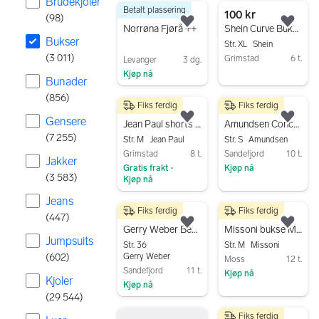
Brudekjoler
Betalt plassering
3011 resultater
700 kr
100 kr
(
98
)
Legg til som favoritt.
Legg
Norrøna Fjørå ++
Shein Curve Bukser Flerfarget 1 XL
Bukser
Str. XL
Shein
(
3 011
)
Grimstad
6 t.
Levanger
3 dg.
Kjøp nå
Gå til annonsen
Bunader
Gå til annonsen
(
856
)
Fiks ferdig
Fiks ferdig
45 kr
1 600 kr
Gensere
Legg til som favoritt.
Legg
Jean Paul shorts M flerfarget (bomull)
Amundsen Concord shorts S flerfarget dame
(
7 255
)
Str. M
Jean Paul
Str. S
Amundsen
Grimstad
8 t.
Sandefjord
10 t.
Jakker
Gratis frakt
Kjøp nå
•
(
3 583
)
Kjøp nå
Gå til annonsen
Gå til annonsen
Jeans
Fiks ferdig
Fiks ferdig
130 kr
900 kr
(
447
)
Legg til som favoritt.
Legg
Gerry Weber Best4me Roxeri bukse str 36 flerfarget bomull
Missoni bukse M flerfarget dame
Jumpsuits
Str. 36
Str. M
Missoni
(
602
)
Gerry Weber
Moss
12 t.
Sandefjord
11 t.
Kjøp nå
Kjoler
Kjøp nå
Gå til annonsen
(
29 544
)
Gå til annonsen
Fiks ferdig