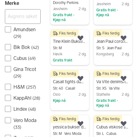
Merke
Dorothy Perkins
Jessheim
2 dg.
Jessheim
2 dg.
Gratis frakt
•
Gratis frakt
Kjøp nå
•
Kjøp nå
Gå til annonsen
Gå til annonsen
Amundsen
Fiks ferdig
Fiks ferdig
250 kr
250 kr
(
29
)
Legg til som favoritt.
Legg
Tine Klein Bukser Flerfarget M
Jean Paul cordfløyel shorts dame S flerfarget
Bik Bok
(
42
)
Str. M
Str. S
Jean Paul
Høvik
2 dg.
Kongsberg
2 dg.
Cubus
(
49
)
Gratis frakt
Gå til annonsen
Gå til annonsen
Gina Tricot
Fiks ferdig
Fiks ferdig
150 kr
40 kr
(
29
)
Legg til som favoritt.
Legg
Casall tights dame flerfarget polyester str. 40
Va Vite denimshorts XS flerfarget dame + sort knebukse i bomull M
H&M
(
257
)
Str. 40
Casall
Str. XS
Va Vite
Oslo
2 dg.
Stathelle
2 dg.
KappAhl
(
28
)
Kjøp nå
Gratis frakt
•
Kjøp nå
Gå til annonsen
Lindex
(
48
)
Gå til annonsen
Fiks ferdig
Fiks ferdig
Vero Moda
50 kr
80 kr
Legg til som favoritt.
Legg
yessica bukser dame 34 flerfarget viskose
Cubus viskose shorts L flerfarget
(
33
)
Str. M
Vero Moda
Str. L
Cubus