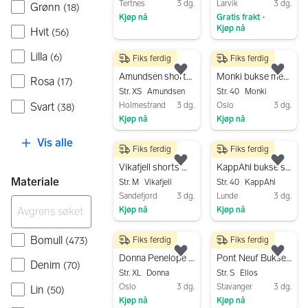
Tertnes
3 dg.
Larvik
3 dg.
Grønn
(
18
)
Kjøp nå
Gratis frakt
•
Kjøp nå
Hvit
(
56
)
Gå til annonsen
Gå til annonsen
Lilla
(
6
)
Fiks ferdig
Fiks ferdig
1 300 kr
150 kr
Legg til som favoritt.
Legg
Amundsen shorts XS flerfarget bomull
Monki bukse med mønster str 40 flerfarget
Rosa
(
17
)
Str. XS
Amundsen
Str. 40
Monki
Svart
Holmestrand
3 dg.
Oslo
3 dg.
(
38
)
Kjøp nå
Kjøp nå
Gå til annonsen
Gå til annonsen
Vis alle
Fiks ferdig
Fiks ferdig
200 kr
100 kr
Legg til som favoritt.
Legg
Vikafjell shorts M flerfarget dame
KappAhl bukse str 40 flerfarget viskose dame og Only bukse med elastan str L
Materiale
Str. M
Vikafjell
Str. 40
KappAhl
Sandefjord
3 dg.
Lunde
3 dg.
Kjøp nå
Kjøp nå
Gå til annonsen
Gå til annonsen
Bomull
(
473
)
Fiks ferdig
Fiks ferdig
130 kr
80 kr
Legg til som favoritt.
Legg
Donna Penelope bukse flerfarget polyester dame XL
Pont Neuf Bukser Flerfarget S
Denim
(
70
)
Str. XL
Donna
Str. S
Ellos
Oslo
3 dg.
Stavanger
3 dg.
Lin
(
50
)
Kjøp nå
Kjøp nå