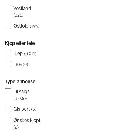
Vestland
(
325
)
Østfold
(
194
)
Kjøp eller leie
Kjøp
(
3 011
)
Leie
(
0
)
Type annonse
Til salgs
(
3 006
)
Gis bort
(
3
)
Ønskes kjøpt
(
2
)