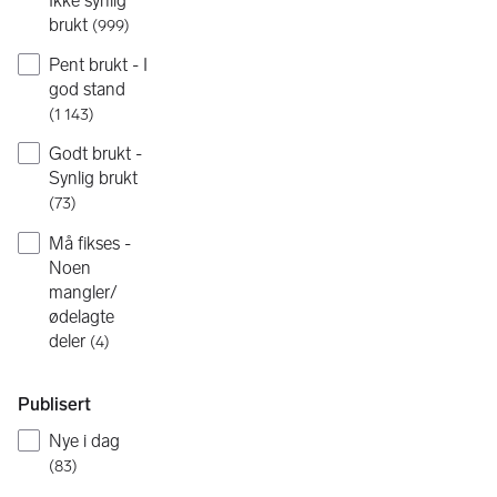
Ikke synlig
brukt
(
999
)
Pent brukt - I
god stand
(
1 143
)
Godt brukt -
Synlig brukt
(
73
)
Må fikses -
Noen
mangler/
ødelagte
deler
(
4
)
Publisert
Nye i dag
(
83
)