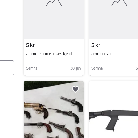
5 kr
5 kr
ammunisjon ønskes kjøpt
ammunisjon
Sømna
30. juni
Sømna
3
Gå til annonsen
Gå til annonsen
Legg til som favoritt.