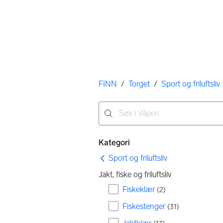
Her er du
FINN
/
Torget
/
Sport og friluftsliv
Ingen resultater
Filtre
Kategori
Sport og friluftsliv
Jakt, fiske og friluftsliv
Fiskeklær
(
2
)
Fiskestenger
(
31
)