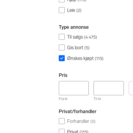
Leie
(
2
)
Type annonse
Til salgs
(
4 475
)
Gis bort
(
5
)
Ønskes kjøpt
(
115
)
Pris
Fra kr
Til kr
Privat/forhandler
Forhandler
(
0
)
Privat
(
115
)