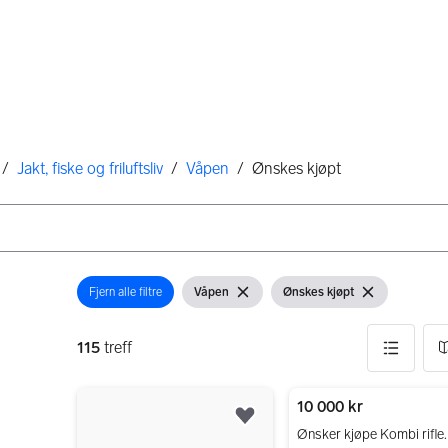
/
Jakt, fiske og friluftsliv
/
Våpen
/
Ønskes kjøpt
Fjern alle filtre
Våpen
Ønskes kjøpt
Åpne filter
Vis filter
Fjern filter
Vis filter
Fjern filter
115
treff
115 resultater
10 000 kr
Legg til som favoritt.
Ønsker kjøpe Kombi rifle.