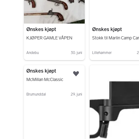
Ønskes kjøpt
Ønskes kjøpt
KJØPER GAMLE VÅPEN
Stokk til Marlin Camp Ca
Andebu
30. juni
Lillehammer
2
Gå til annonsen
Gå til annonsen
Ønskes kjøpt
Legg til som favoritt.
McMillan McClassic
Brumunddal
29. juni
Gå til annonsen