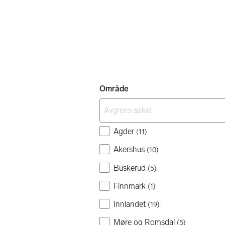
Område
Agder
(
11
)
Akershus
(
10
)
Buskerud
(
5
)
Finnmark
(
1
)
Innlandet
(
19
)
Møre og Romsdal
(
5
)