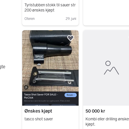
Tyristubben stokk til sauer str
200 ønskes kjøpt
Oteren
29. juni
Gå til annonsen
Legg til som favoritt.
gte
Ønskes kjøpt
50 000 kr
tasco shot saver
Kombi eller drilling ønske
kjøpt.