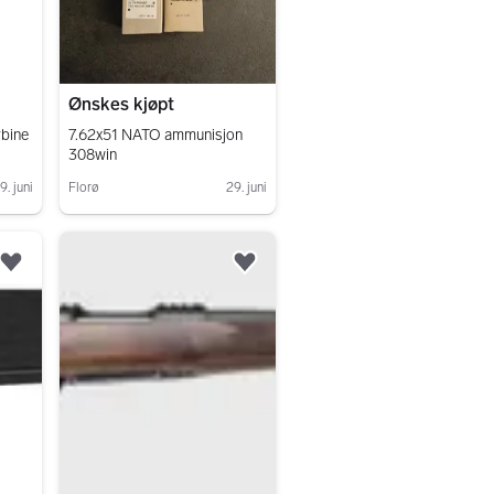
Ønskes kjøpt
rbine
7.62x51 NATO ammunisjon
308win
9. juni
Florø
29. juni
Gå til annonsen
Legg til som favoritt.
Legg til som favoritt.