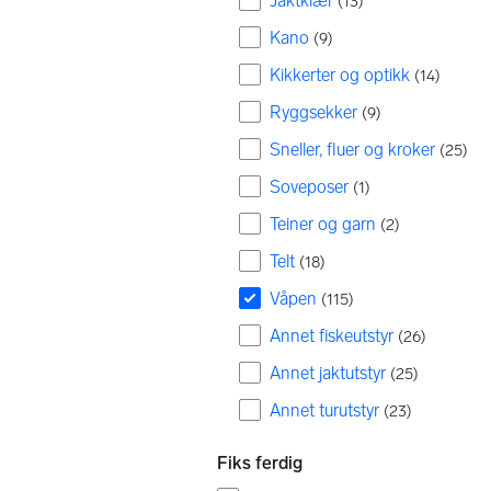
Jaktklær
(
13
)
Kano
(
9
)
Kikkerter og optikk
(
14
)
Ryggsekker
(
9
)
Sneller, fluer og kroker
(
25
)
Soveposer
(
1
)
Teiner og garn
(
2
)
Telt
(
18
)
Våpen
(
115
)
Annet fiskeutstyr
(
26
)
Annet jaktutstyr
(
25
)
Annet turutstyr
(
23
)
Fiks ferdig