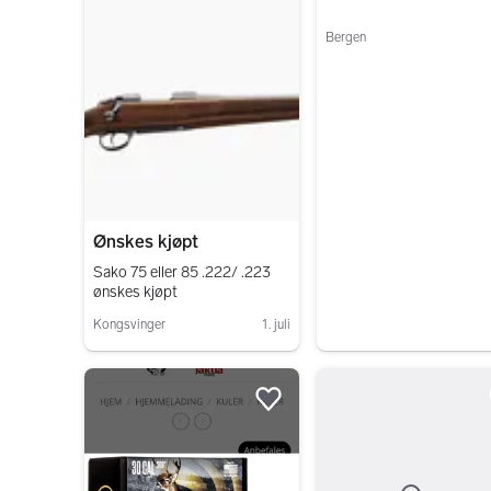
Bergen
Gå til annonsen
Ønskes kjøpt
Sako 75 eller 85 .222/ .223
ønskes kjøpt
Kongsvinger
1. juli
Gå til annonsen
Legg til som favoritt.