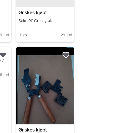
Ønskes kjøpt
Sako 90 Grizzly øk
9. juni
Ulnes
29. juni
Gå til annonsen
Legg til som favoritt.
Legg til som favoritt.
/7
8. juni
Ønskes kjøpt