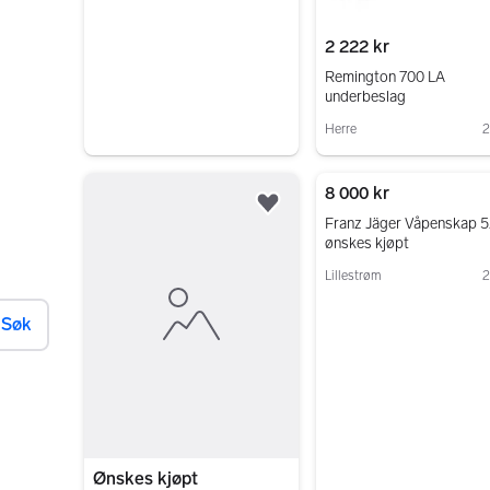
2 222 kr
Remington 700 LA
underbeslag
Herre
2
Gå til annonsen
8 000 kr
Legg til som favoritt.
Franz Jäger Våpenskap 5
ønskes kjøpt
Lillestrøm
2
Gå til annonsen
Søk
Ønskes kjøpt