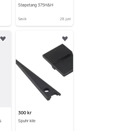
Støpetang 375H&H
Søvik
28. juni
Gå til annonsen
Legg til som favoritt.
Legg til som favoritt.
300 kr
s
Spuhr kile