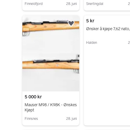
Finneidfjord
28. juni
Snertingdal
2
Gå til annonsen
Gå til annonsen
5 kr
Legg til som favoritt.
Ønsker å kjøpe 7,62 nato
Halden
2
Gå til annonsen
5 000 kr
Mauser M98 / K98K - Ønskes
Kjøpt
Finnsnes
28. juni
Gå til annonsen