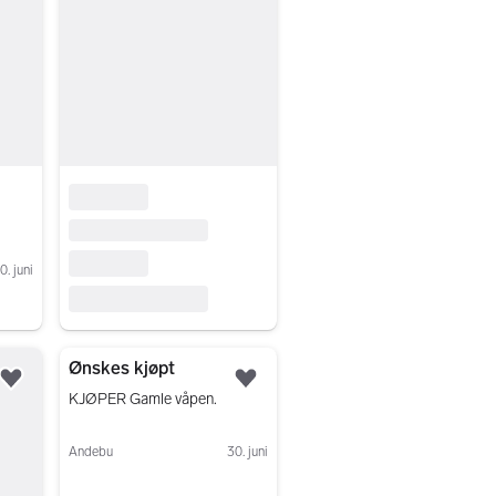
0. juni
Ønskes kjøpt
Legg til som favoritt.
Legg til som favoritt.
KJØPER Gamle våpen.
Andebu
30. juni
Gå til annonsen