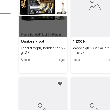
Ønskes kjøpt
1 200 kr
Federal trophy bondet tip 165
Woodleigh 300gr kal 375
gr ØK
kuler øk
Åsmarka
1. juli
Hedalen
3
Gå til annonsen
Gå til annonsen
Legg til som favoritt.