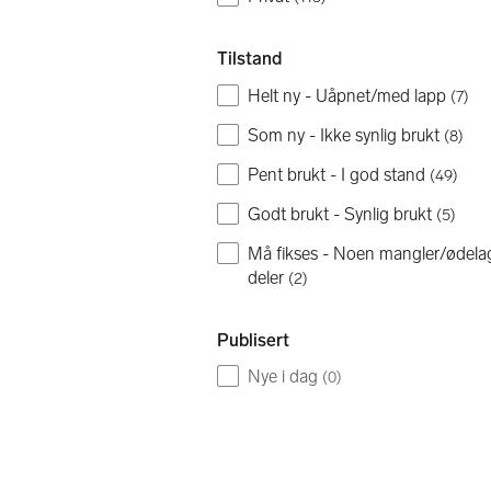
Tilstand
Helt ny - Uåpnet/med lapp
(
7
)
Som ny - Ikke synlig brukt
(
8
)
Pent brukt - I god stand
(
49
)
Godt brukt - Synlig brukt
(
5
)
Må fikses - Noen mangler/ødela
deler
(
2
)
Publisert
Nye i dag
(
0
)