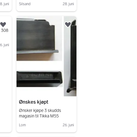
8. juni
Silsand
28. juni
Gå til annonsen
Legg til som favoritt.
Legg til som favoritt.
, 308
6. juni
Ønskes kjøpt
Ønsker kjøpe 3 skudds
magasin til Tikka M55
Lom
26. juni
Gå til annonsen