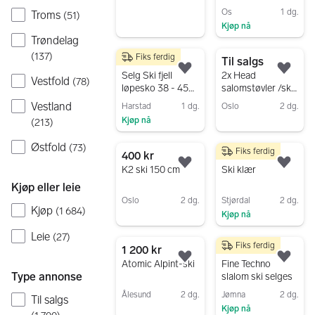
Os
1 dg.
Troms
(
51
)
Kjøp nå
Trøndelag
Gå til annonsen
(
137
)
Fiks ferdig
999 kr
Til salgs
Legg til som favoritt.
Legg
Selg Ski fjell
2x Head
Vestfold
(
78
)
løpesko 38 - 45
salomstøvler /ski
størrelse
/twin tip.
Vestland
Harstad
1 dg.
Oslo
2 dg.
snowboard
Kjøp nå
(
213
)
Gå til annonsen
støvler
Gå til annonsen
Østfold
(
73
)
Fiks ferdig
400 kr
300 kr
Legg til som favoritt.
Legg
K2 ski 150 cm
Ski klær
Kjøp eller leie
Oslo
2 dg.
Stjørdal
2 dg.
Kjøp
(
1 684
)
Kjøp nå
Gå til annonsen
Gå til annonsen
Leie
(
27
)
Fiks ferdig
1 200 kr
300 kr
Legg til som favoritt.
Legg
Atomic Alpint-ski
Fine Techno
Type annonse
slalom ski selges
Ålesund
2 dg.
Jømna
2 dg.
Til salgs
Kjøp nå
Gå til annonsen