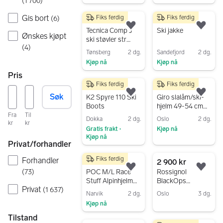
(
1 700
)
Gå til annonsen
Gis bort
Fiks ferdig
Fiks ferdig
(
6
)
200 kr
500 kr
Legg til som favoritt.
Legg
Tecnica Comp J
Ski jakke
Ønskes kjøpt
ski støvler str
(
4
)
23,5 svart/rosa
Tønsberg
2 dg.
Sandefjord
2 dg.
Kjøp nå
Kjøp nå
Gå til annonsen
Gå til annonsen
Pris
Fiks ferdig
Fiks ferdig
2 500 kr
80 kr
Søk
Legg til som favoritt.
Legg
K2 Spyre 110 Ski
Giro slalåm/ski-
Boots
hjelm 49-54 cm
rosa
Fra
Til
Dokka
2 dg.
Oslo
2 dg.
kr
kr
Gratis frakt
Kjøp nå
•
Kjøp nå
Gå til annonsen
Privat/forhandler
Gå til annonsen
Fiks ferdig
Forhandler
900 kr
2 900 kr
Legg til som favoritt.
Legg
(
73
)
POC M/L Race
Rossignol
Stuff Alpinhjelm
BlackOps
Privat
Hvit Sinuse SL
Escaper 185 cm
(
1 637
)
Narvik
2 dg.
Oslo
3 dg.
Sweden Ski team
twintip ski
Kjøp nå
Gå til annonsen
m/Rossignol-
Gå til annonsen
bindinger
Tilstand