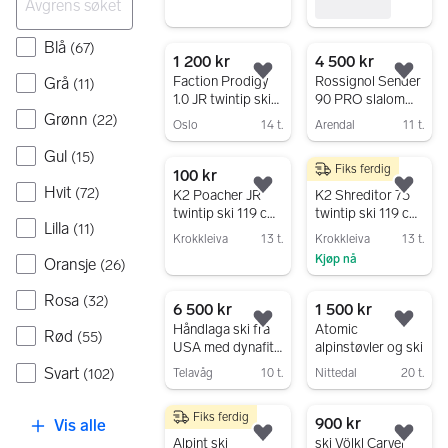
Blå
(
67
)
1 200 kr
4 500 kr
Legg til som favoritt.
Legg
Faction Prodigy
Rossignol Sender
Grå
(
11
)
1.0 JR twintip ski
90 PRO slalom
155 cm
ski 160cm
Grønn
(
22
)
Oslo
14 t.
Arendal
11 t.
svart/gul/oransje
Gå til annonsen
Gå til annonsen
Gul
(
15
)
Fiks ferdig
100 kr
250 kr
Hvit
(
72
)
Legg til som favoritt.
Legg
K2 Poacher JR
K2 Shreditor 75
twintip ski 119 cm
twintip ski 119 cm
Lilla
(
11
)
med bindinger
med Tecno Pro
Krokkleiva
13 t.
Krokkleiva
13 t.
bindinger
Kjøp nå
Oransje
Gå til annonsen
(
26
)
Gå til annonsen
Rosa
(
32
)
6 500 kr
1 500 kr
Legg til som favoritt.
Legg
Håndlaga ski fra
Atomic
Rød
(
55
)
USA med dynafit
alpinstøvler og ski
randonee binding
Svart
(
102
)
Telavåg
10 t.
Nittedal
20 t.
Gå til annonsen
Gå til annonsen
Fiks ferdig
2 000 kr
900 kr
Vis alle
Legg til som favoritt.
Legg
Alpint ski
ski Völkl Carver