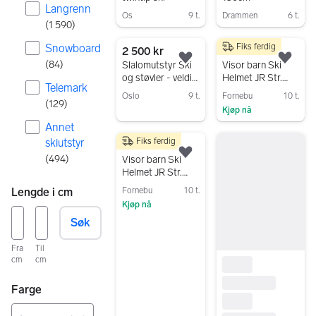
Langrenn
Os
9 t.
Drammen
6 t.
(
1 590
)
Gå til annonsen
Gå til annonsen
Snowboard
Fiks ferdig
2 500 kr
250 kr
Legg til som favoritt.
Legg
(
84
)
Slalomutstyr Ski
Visor barn Ski
og støvler - veldig
Helmet JR Str.
Telemark
pent brukt
49-51
Oslo
9 t.
Fornebu
10 t.
(
129
)
Kjøp nå
Gå til annonsen
Annet
Gå til annonsen
skiutstyr
Fiks ferdig
250 kr
Legg til som favoritt.
(
494
)
Visor barn Ski
Helmet JR Str.
52-54
Lengde i cm
Fornebu
10 t.
Kjøp nå
Søk
Gå til annonsen
Fra
Til
cm
cm
Farge