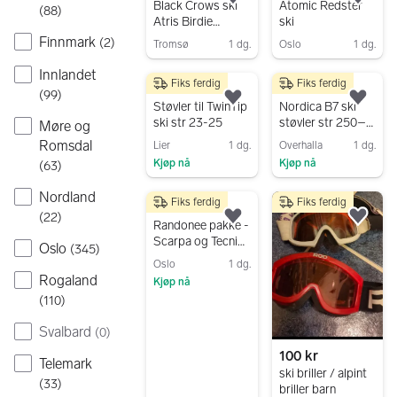
Legg til som favoritt.
Legg
Black Crows ski
Atomic Redster
(
88
)
Atris Birdie
ski
160cm m
Finnmark
(
2
)
Tromsø
1 dg.
Oslo
1 dg.
bindinger
Gå til annonsen
Gå til annonsen
Innlandet
Fiks ferdig
Fiks ferdig
500 kr
100 kr
(
99
)
Legg til som favoritt.
Legg
Støvler til TwinTip
Nordica B7 ski
ski str 23-25
støvler str 250–
Møre og
255 sølv
Romsdal
Lier
1 dg.
Overhalla
1 dg.
Kjøp nå
Kjøp nå
(
63
)
Gå til annonsen
Gå til annonsen
Nordland
Fiks ferdig
Fiks ferdig
19 500 kr
(
22
)
Legg til som favoritt.
Legg
Randonee pakke -
Scarpa og Tecnica
Oslo
(
345
)
toppturstøvler +
Oslo
1 dg.
carving ski med
Rogaland
Kjøp nå
bindinger
(
110
)
Gå til annonsen
Svalbard
(
0
)
100 kr
Telemark
ski briller / alpint
(
33
)
briller barn