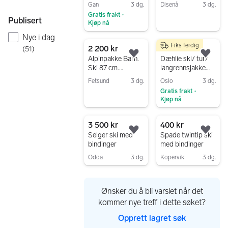
Brilleglass
Gan
3 dg.
Disenå
3 dg.
Gratis frakt
•
Gå til annonsen
Publisert
Kjøp nå
Gå til annonsen
Nye i dag
Fiks ferdig
2 200 kr
150 kr
(
51
)
Legg til som favoritt.
Legg
Alpinpakke Barn.
Dæhlie ski/ tur/
Ski 87 cm.
langrennsjakke
Alpinstøvler 20.0-
str. S
Fetsund
3 dg.
Oslo
3 dg.
20.5 (str 31-32)
Gratis frakt
Gå til annonsen
•
Kjøp nå
Gå til annonsen
3 500 kr
400 kr
Legg til som favoritt.
Legg
Selger ski med
Spade twintip ski
bindinger
med bindinger
Odda
3 dg.
Kopervik
3 dg.
Gå til annonsen
Gå til annonsen
Ønsker du å bli varslet når det
kommer nye treff i dette søket?
Opprett lagret søk