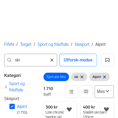
Her er du
FINN
/
Torget
/
Sport og friluftsliv
/
Skisport
/
Alpint
Utforsk-modus
Ingen resultater
Filtre
Kategori
Fjern alle filtre
ski
Alpint
Åpne filter
Åpne filter
Fjern søkeord
Vis filter
Fjern filt
Sport og
1 710
friluftsliv
treff
Skisport
Alpint
1710 resultater
300 kr
400 kr
Legg til som favoritt.
Legg
Line chronic
Slalåm ski barn
(
1 710
)
twintip ski
130cm