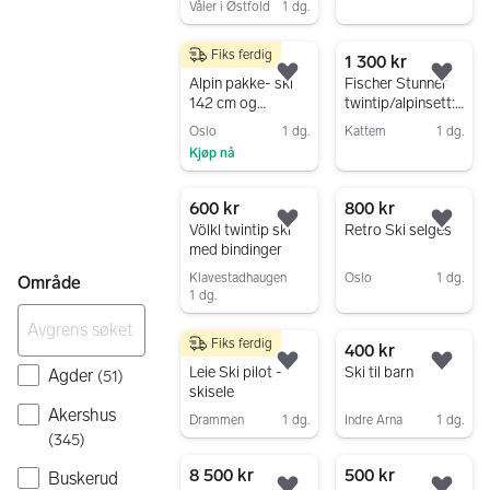
Våler i Østfold
1 dg.
Gå til annonsen
Fiks ferdig
1 000 kr
1 300 kr
Legg til som favoritt.
Legg
Alpin pakke- ski
Fischer Stunner
142 cm og
twintip/alpinsett:
alpinstøvler 250-
ski 141 cm og
Oslo
1 dg.
Kattem
1 dg.
255 (EU25,5)
støvler str. 25.5
Kjøp nå
Gå til annonsen
Gå til annonsen
600 kr
800 kr
Legg til som favoritt.
Legg
Völkl twintip ski
Retro Ski selges
med bindinger
Klavestadhaugen
Oslo
1 dg.
Område
1 dg.
Gå til annonsen
Gå til annonsen
Fiks ferdig
50 kr
400 kr
Legg til som favoritt.
Legg
Leie Ski pilot -
Ski til barn
Agder
(
51
)
skisele
Akershus
Drammen
1 dg.
Indre Arna
1 dg.
(
345
)
Gå til annonsen
Gå til annonsen
8 500 kr
500 kr
Buskerud