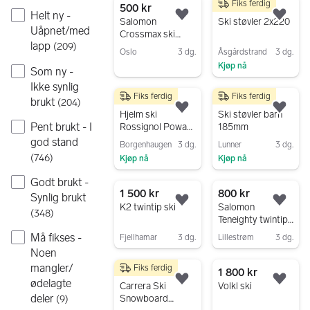
Fiks ferdig
500 kr
350 kr
Helt ny -
Legg til som favoritt.
Legg
Salomon
Ski støvler 2x220
Uåpnet/med
Crossmax ski
lapp
slalom 120cm
(
209
)
Oslo
3 dg.
Åsgårdstrand
3 dg.
Kjøp nå
Gå til annonsen
Som ny -
Gå til annonsen
Ikke synlig
Fiks ferdig
Fiks ferdig
200 kr
350 kr
brukt
(
204
)
Legg til som favoritt.
Legg
Hjelm ski
Ski støvler barn
Pent brukt - I
Rossignol Powah
185mm
Blue 56-58 cm
god stand
Borgenhaugen
3 dg.
Lunner
3 dg.
(
746
)
Kjøp nå
Kjøp nå
Gå til annonsen
Gå til annonsen
Godt brukt -
1 500 kr
800 kr
Synlig brukt
Legg til som favoritt.
Legg
K2 twintip ski
Salomon
(
348
)
Teneighty twintip
ski 177 cm med
Må fikses -
Fjellhamar
3 dg.
Lillestrøm
3 dg.
bindinger
Noen
Gå til annonsen
Gå til annonsen
mangler/
Fiks ferdig
99 kr
1 800 kr
ødelagte
Legg til som favoritt.
Legg
Carrera Ski
Volkl ski
deler
Snowboard
(
9
)