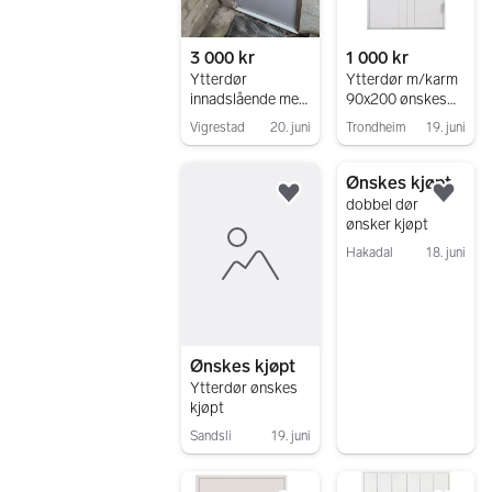
3 000 kr
1 000 kr
Ytterdør
Ytterdør m/karm
innadslående med
90x200 ønskes
vinduer
kjøpt
Vigrestad
20. juni
Trondheim
19. juni
Gå til annonsen
Gå til annonsen
Ønskes kjøpt
Legg til som favoritt.
Legg
dobbel dør
ønsker kjøpt
Hakadal
18. juni
Gå til annonsen
Ønskes kjøpt
Ytterdør ønskes
kjøpt
Sandsli
19. juni
Gå til annonsen