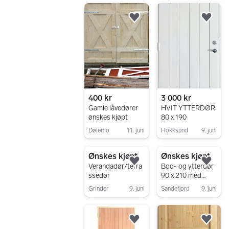
venstre.Kjøpes nå
kjøpt
Legg til som favoritt.
Legg
400 kr
3 000 kr
Gamle låvedører
HVIT YTTERDØR
ønskes kjøpt
80 x 190
Dølemo
11. juni
Hokksund
9. juni
Gå til annonsen
Gå til annonsen
Ønskes kjøpt
Ønskes kjøpt
Legg til som favoritt.
Legg
Verandadør/terra
Bod- og ytterdør
ssedør
90 x 210 med
karm ønskes
Grinder
9. juni
Sandefjord
9. juni
Gå til annonsen
Gå til annonsen
Legg til som favoritt.
Legg