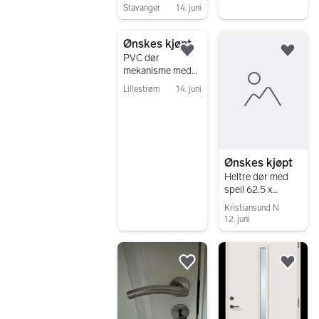
Stavanger
14. juni
Gå til annonsen
Ønskes kjøpt
Legg til som favoritt.
Legg
PVC dør
mekanisme med
lås GU FFH 1951-
Lillestrøm
14. juni
2450
Gå til annonsen
Ønskes kjøpt
Heltre dør med
speil 62.5 x
194cm
Kristiansund N
12. juni
Gå til annonsen
Legg til som favoritt.
Legg