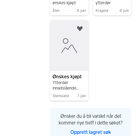
ønskes kjøpt
ytterdør
Ålen
8. juni
Kragerø
8. juni
Gå til annonsen
Gå til annonsen
Legg til som favoritt.
Ønskes kjøpt
Ytterdør
innadslående
90x200
Steinsland
7. juni
Gå til annonsen
Ønsker du å bli varslet når det
kommer nye treff i dette søket?
Opprett lagret søk