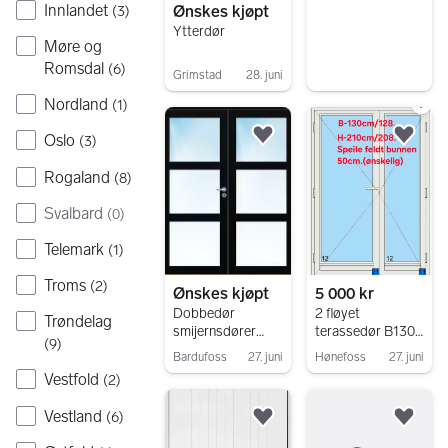
Innlandet
Ønskes kjøpt
(
3
)
Ytterdør
Møre og
Romsdal
(
6
)
Grimstad
28. juni
Gå til annonsen
Nordland
(
1
)
Oslo
(
3
)
Legg til som favoritt.
Legg
Rogaland
(
8
)
Svalbard
(
0
)
Telemark
(
1
)
Troms
(
2
)
Ønskes kjøpt
5 000 kr
Dobbedør
2 fløyet
Trøndelag
smijernsdører
terassedør B130-
(
9
)
ønskes kjøpt
H210. Ønskes
Bardufoss
27. juni
Hønefoss
27. juni
kjøpt
Vestfold
(
2
)
Gå til annonsen
Gå til annonsen
Vestland
(
6
)
Legg til som favoritt.
Legg