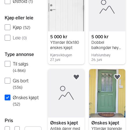
Østfold
(
1
)
Kjøp eller leie
Kjøp
(
52
)
5 000 kr
5 000 kr
Leie
(
0
)
Ytterdør 80x180
Dobbel
ønskes kjøpt
balkongdør høyde
1,9 m. Fri bredde.
Type annonse
Kjørsvikbugen
Hafslundsøy
27. juni
26. juni
Til salgs
Gå til annonsen
Gå til annonsen
(
4 866
)
Legg til som favoritt.
Legg
Gis bort
(
536
)
Ønskes kjøpt
(
52
)
Pris
Ønskes kjøpt
Ønskes kjøpt
Antikk dører med
Ytterdør lignende