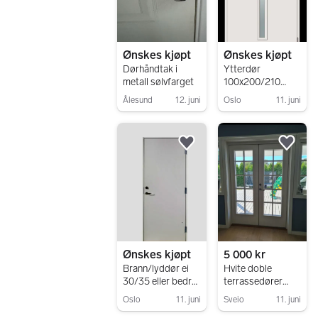
Ønskes kjøpt
Ønskes kjøpt
Dørhåndtak i
Ytterdør
metall sølvfarget
100x200/210
ønskes kjøpt
Ålesund
12. juni
Oslo
11. juni
gjerne venstre
Gå til annonsen
Gå til annonsen
hengslet
!!!!!!!!!!!!!!!!!!
Legg til som favoritt.
Legg
Ønskes kjøpt
5 000 kr
Brann/lyddør ei
Hvite doble
30/35 eller bedre
terrassedører
80x200 høyre
med sprosser 150
Oslo
11. juni
Sveio
11. juni
eller 90x200cm
× 208 ønskes
Gå til annonsen
Gå til annonsen