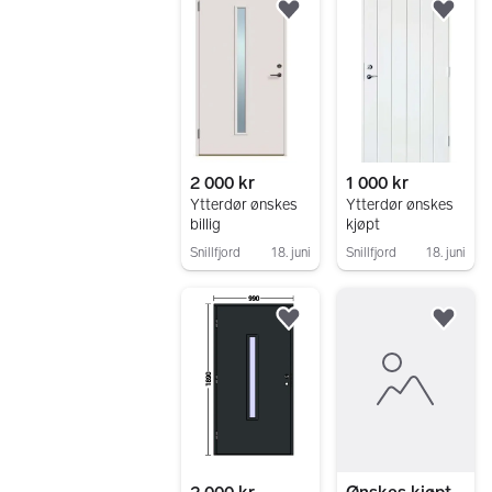
Legg til som favoritt.
Legg
2 000 kr
1 000 kr
Ytterdør ønskes
Ytterdør ønskes
billig
kjøpt
Snillfjord
18. juni
Snillfjord
18. juni
Gå til annonsen
Gå til annonsen
Legg til som favoritt.
Legg