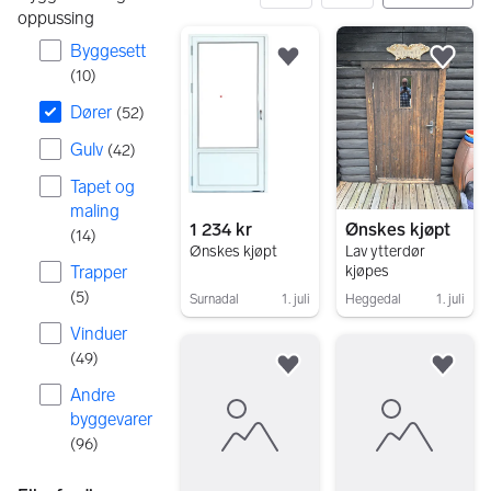
oppussing
52 resultater
Byggesett
Legg til som favoritt.
Legg
(
10
)
Dører
(
52
)
Gulv
(
42
)
Tapet og
maling
1 234 kr
Ønskes kjøpt
(
14
)
Ønskes kjøpt
Lav ytterdør
Trapper
kjøpes
(
5
)
Surnadal
1. juli
Heggedal
1. juli
Gå til annonsen
Gå til annonsen
Vinduer
(
49
)
Legg til som favoritt.
Legg
Andre
byggevarer
(
96
)