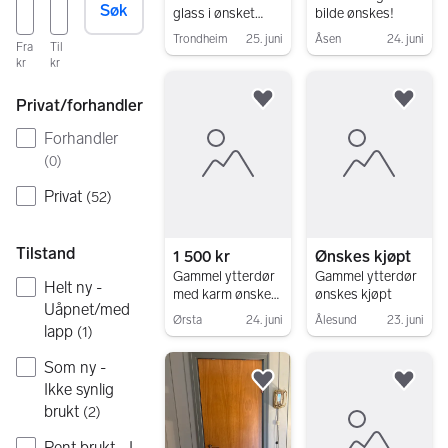
Søk
glass i ønsket
bilde ønskes!
kjøpt
Trondheim
25. juni
Åsen
24. juni
Fra
Til
Gå til annonsen
Gå til annonsen
kr
kr
Privat/forhandler
Legg til som favoritt.
Legg
Forhandler
(
0
)
Privat
(
52
)
Tilstand
1 500 kr
Ønskes kjøpt
Gammel ytterdør
Gammel ytterdør
Helt ny -
med karm ønskes
ønskes kjøpt
Uåpnet/med
kjøpt
Ørsta
24. juni
Ålesund
23. juni
lapp
(
1
)
Gå til annonsen
Gå til annonsen
Som ny -
Ikke synlig
Legg til som favoritt.
Legg
brukt
(
2
)
Pent brukt - I