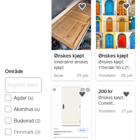
Legg til som favoritt.
Legg
Ønskes kjøpt
Ønskes kjøpt
Innerdører ønskes
Ønskes kjøpt:
kjøpt.
Ytterdør 90 x 210
Område
med karm
Bodø
29. juni
Trondheim
28. juni
Gå til annonsen
Gå til annonsen
200 kr
Legg til som favoritt.
Legg
Agder
Ønskes kjøpt.
(
4
)
Comelit
dørtelefon hvit,
Akershus
(
4
)
Trondheim
27. juni
deksel
Gå til annonsen
Buskerud
(
2
)
Finnmark
(
0
)