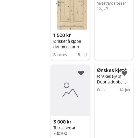
Valestrandsfossen
15. juni
Gå til annonsen
1 500 kr
Ønsker å kjøpe
dør med karm
80x200cm
Sandnes
15. juni
Gå til annonsen
Ønskes kjøpt
Legg til som favoritt.
Legg
Ønskes kjøpt:
Dooria dobbel
innerdør med
Oslo
14. juni
glassfelt
Gå til annonsen
3 000 kr
Terrassedør
70x200