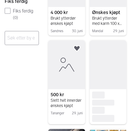
Fiks ferdig
Fiks ferdig
4 000 kr
Ønskes kjøpt
(
0
)
Brukt ytterdør
Brukt ytterdør
ønskes kjøpt
med karm 100 x
200
Sandnes
30. juni
Mandal
29. juni
Gå til annonsen
Gå til annonsen
Ingen resultater
Legg til som favoritt.
500 kr
Slett hvit innerdør
ønskes kjøpt
Tananger
29. juni
Gå til annonsen