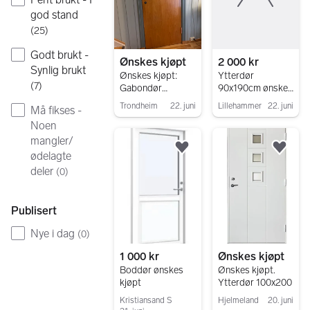
god stand
(
25
)
Godt brukt -
Ønskes kjøpt
2 000 kr
Synlig brukt
Ønskes kjøpt:
Ytterdør
(
7
)
Gabondør
90x190cm ønskes
80x200
kjøpt. noen
Trondheim
22. juni
Lillehammer
22. juni
Må fikses -
bruksmerker ok.
Gå til annonsen
Gå til annonsen
Noen
mangler/
Legg til som favoritt.
Legg
ødelagte
deler
(
0
)
Publisert
Nye i dag
(
0
)
1 000 kr
Ønskes kjøpt
Boddør ønskes
Ønskes kjøpt.
kjøpt
Ytterdør 100x200
Kristiansand S
Hjelmeland
20. juni