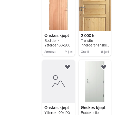
Ønskes kjøpt
2 000 kr
Bod dør /
Trehvite
Ytterdør 80x200
innerdører ønskes
kjøpt
Sørreisa
9. juni
Granli
8. juni
Gå til annonsen
Gå til annonsen
Legg til som favoritt.
Legg
Ønskes kjøpt
Ønskes kjøpt
Ytterdør 90x190
Boddør eller