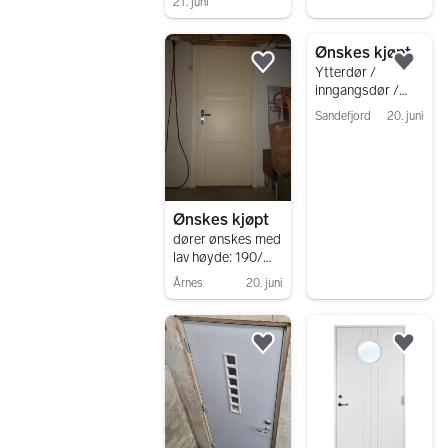
21. juni
Gå til annonsen
Gå til annonsen
Ønskes kjøpt
Legg til som favoritt.
Legg
Ytterdør /
inngangsdør /
boddør med karm
Sandefjord
20. juni
ønskes
Gå til annonsen
Ønskes kjøpt
dører ønskes med
lav høyde: 190/
80,70 180/90
Årnes
20. juni
Gå til annonsen
Legg til som favoritt.
Legg