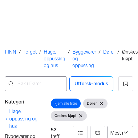
Her er du
FINN
/
Torget
/
Hage,
/
Byggevarer
/
Dører
/
Ønskes
oppussing
og
kjøpt
og hus
oppussing
Utforsk-modus
Ingen resultater
Filtre
Kategori
Fjern alle filtre
Dører
Åpne filter
Vis filter
Fjern filter
Hage,
Ønskes kjøpt
Vis filter
Fjern filter
oppussing og
hus
52
Byggevarer og
treff