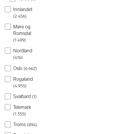
Innlandet
(
2 456
)
Møre og
Romsdal
(
1 499
)
Nordland
(
416
)
Oslo
(
6 662
)
Rogaland
(
4 955
)
Svalbard
(
1
)
Telemark
(
1 355
)
Troms
(
894
)