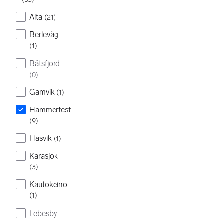
Alta
(
21
)
Berlevåg
(
1
)
Båtsfjord
(
0
)
Gamvik
(
1
)
Hammerfest
(
9
)
Hasvik
(
1
)
Karasjok
(
3
)
Kautokeino
(
1
)
Lebesby