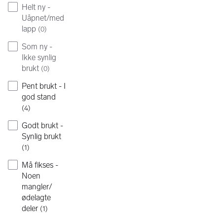
Helt ny -
Uåpnet/med
lapp
(
0
)
Som ny -
Ikke synlig
brukt
(
0
)
Pent brukt - I
god stand
(
4
)
Godt brukt -
Synlig brukt
(
1
)
Må fikses -
Noen
mangler/
ødelagte
deler
(
1
)