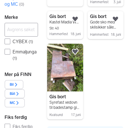
Hammerfest
3. juli
og MC
(
0
)
Gå til annonsen
Gis bort
Gis bort
Merke
Legg til som favoritt.
Legg
Kastel Madia WR – komfortable sko (Str.
Gode sko med
sklisikker såle
Str. 40
(Str. 40)
Hammerfest
18. juni
Hammerfest
18. juni
Gå til annonsen
CYBEX
Gå til annonsen
(
1
)
Emmaljunga
Legg til som favoritt.
(
1
)
Mer på FINN
Bil
Båt
Gis bort
Syrefast vedovn
MC
til badestamp gis
bort- må hentes
Kvalsund
17. juni
Fiks ferdig
Gå til annonsen
Fiks ferdig