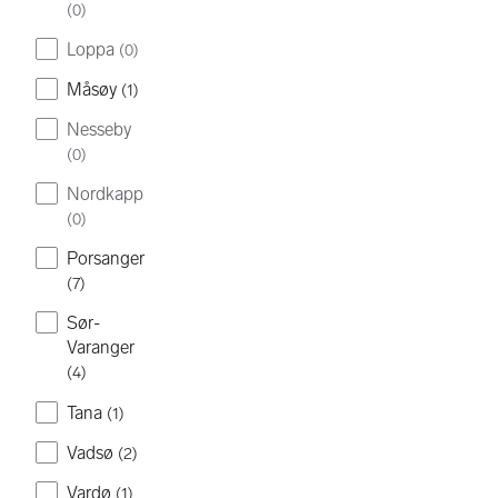
(
0
)
Loppa
(
0
)
Måsøy
(
1
)
Nesseby
(
0
)
Nordkapp
(
0
)
Porsanger
(
7
)
Sør-
Varanger
(
4
)
Tana
(
1
)
Vadsø
(
2
)
Vardø
(
1
)