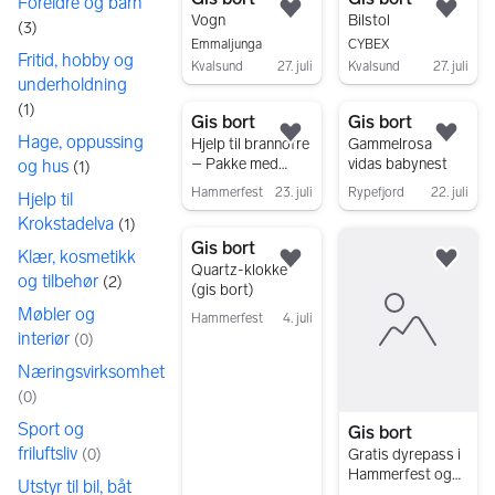
Foreldre og barn
Legg til som favoritt.
Legg
Vogn
Bilstol
(
3
)
Emmaljunga
CYBEX
Fritid, hobby og
Kvalsund
27. juli
Kvalsund
27. juli
underholdning
Gå til annonsen
Gå til annonsen
(
1
)
Gis bort
Gis bort
Hage, oppussing
Legg til som favoritt.
Legg
Hjelp til brannofre
Gammelrosa
– Pakke med
vidas babynest
og hus
(
1
)
dyne, pute og
Hammerfest
23. juli
Rypefjord
22. juli
Hjelp til
tekstiler
Gå til annonsen
Gå til annonsen
Krokstadelva
(
1
)
Gis bort
Klær, kosmetikk
Legg til som favoritt.
Legg
Quartz-klokke
og tilbehør
(
2
)
(gis bort)
Møbler og
Hammerfest
4. juli
interiør
(
0
)
Gå til annonsen
Næringsvirksomhet
(
0
)
Sport og
Gis bort
friluftsliv
(
0
)
Gratis dyrepass i
Hammerfest og
Utstyr til bil, båt
omegn