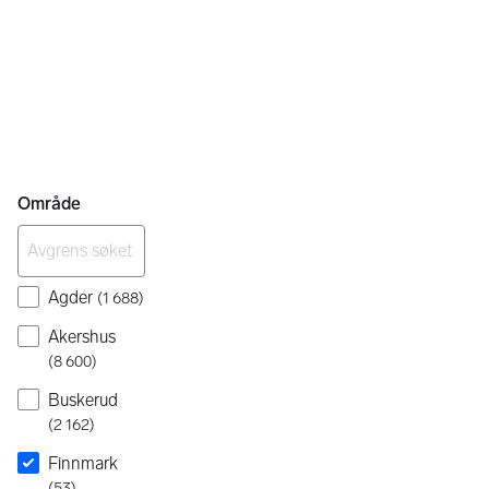
Område
Agder
(
1 688
)
Akershus
(
8 600
)
Buskerud
(
2 162
)
Finnmark
(
53
)