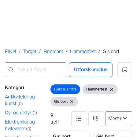
Her er du
FINN
/
Torget
/
Finnmark
/
Hammerfest
/
Gis bort
Utforsk-modus
Ingen resultater
Filtre
Kategori
Fjern alle filtre
Hammerfest
Åpne filter
Vis filter
Fjern filter
Antikviteter og
Gis bort
kunst
(
0
)
Vis filter
Fjern filter
Dyr og utstyr
(
1
)
9
Elektronikk og
treff
hvitevarer
(
0
)
9 resultater
Gis bort
Gis bort