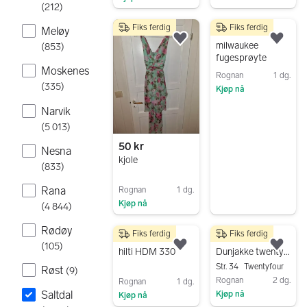
Gå til annonsen
(
212
)
Gå til annonsen
Fiks ferdig
Fiks ferdig
Meløy
2 000 kr
Legg til som favoritt.
Legg
milwaukee
(
853
)
fugesprøyte
Moskenes
Rognan
1 dg.
(
335
)
Kjøp nå
Gå til annonsen
Narvik
(
5 013
)
50 kr
Nesna
kjole
(
833
)
Rana
Rognan
1 dg.
Kjøp nå
(
4 844
)
Gå til annonsen
Rødøy
Fiks ferdig
Fiks ferdig
1 200 kr
500 kr
(
105
)
Legg til som favoritt.
Legg
hilti HDM 330
Dunjakke twentyfour
Str. 34
Twentyfour
Røst
(
9
)
Rognan
2 dg.
Rognan
1 dg.
Saltdal
Kjøp nå
Kjøp nå