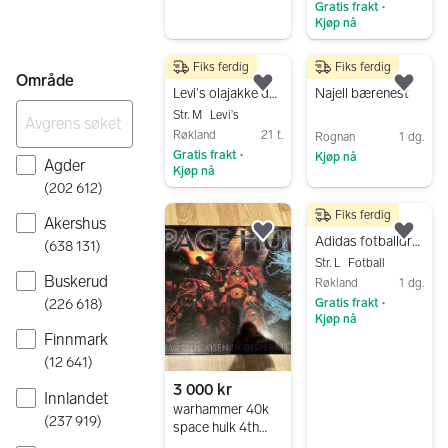
Gratis frakt
•
Kjøp nå
Gå til annonsen
Fiks ferdig
Fiks ferdig
1 000 kr
700 kr
Område
Legg til som favoritt.
Legg
Levi's olajakke denim Trucker M blå dame
Najell bærenest
Str. M
Levi's
Røkland
21 t.
Rognan
1 dg.
Gratis frakt
Kjøp nå
•
Agder
Kjøp nå
Gå til annonsen
(
202 612
)
Gå til annonsen
Fiks ferdig
100 kr
Akershus
Legg til som favoritt.
Legg
Adidas fotballdrakt Rimi svart/hvit L
(
638 131
)
Str. L
Fotball
Buskerud
Røkland
1 dg.
(
226 618
)
Gratis frakt
•
Kjøp nå
Finnmark
Gå til annonsen
(
12 641
)
3 000 kr
Innlandet
warhammer 40k
(
237 919
)
space hulk 4th
edition