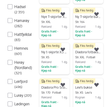
Gå til annonsen
Hadsel
Fiks ferdig
Fiks ferdig
50 kr
20 kr
(
2 351
)
Legg til som favoritt.
Legg
Nye T-skjorter XXL rød og svart herre bomull
Ny T-skjorte barn str 164 rød unisex
Hamarøy
Str. XXL
Str. 164
(
282
)
Røkland
1 dg.
Røkland
1 dg.
Gratis frakt
Gratis frakt
•
•
Hattfjelldal
Kjøp nå
Kjøp nå
(
83
)
Gå til annonsen
Gå til annonsen
Fiks ferdig
Fiks ferdig
20 kr
75 kr
Hemnes
Legg til som favoritt.
Legg
Ny t-skjorte XS svart herre
Diadora fotballshorts XXL hvit 7 stk totalt
(
601
)
Str. XS
Str. XXL
Fotball
Herøy
Røkland
1 dg.
Røkland
1 dg.
Gratis frakt
Gratis frakt
(Nordland)
•
•
Kjøp nå
Kjøp nå
(
321
)
Gå til annonsen
Gå til annonsen
Leirfjord
Fiks ferdig
Fiks ferdig
75 kr
500 kr
(
496
)
Legg til som favoritt.
Legg
Diadora Pro Shorts JR fotballshorts str 170 hvit
Levi’s bukse
Str. 170
Fotball
Str. XS
Levi's
Lurøy
(
201
)
Røkland
1 dg.
Rognan
1 dg.
Gratis frakt
Kjøp nå
•
Lødingen
Kjøp nå