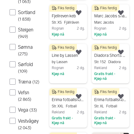
Gå til annonsen
(
1 063
)
Gå til annonsen
Fiks ferdig
Fiks ferdig
700 kr
1 800 kr
Sortland
Legg til som favoritt.
Legg
Fjellreven keb
Marc Jacobs snapshot
(
1 838
)
Str. XS
Fjällräven
Marc Jacobs
Rognan
2 dg.
Rognan
2 dg.
Steigen
Kjøp nå
Kjøp nå
(
949
)
Gå til annonsen
Gå til annonsen
Sømna
Fiks ferdig
Fiks ferdig
1 300 kr
75 kr
(
275
)
Legg til som favoritt.
Legg
Line by Lassen
Diadora Shorts Pro JR treningsshorts str 152 hvit
by Lassen
Str. 152
Diadora
Sørfold
Rognan
2 dg.
Røkland
2 dg.
(
109
)
Kjøp nå
Gratis frakt
•
Kjøp nå
Gå til annonsen
Træna
(
12
)
Gå til annonsen
Fiks ferdig
Fiks ferdig
Vefsn
75 kr
75 kr
Legg til som favoritt.
Legg
(
2 865
)
Erima fotballshorts XXL svart herre unisex
Erima fotballshorts str 44 svart herre dame
Str. XXL
Fotball
Str. XL
Fotball
Vega
(
33
)
Røkland
2 dg.
Røkland
2 dg.
Gratis frakt
Gratis frakt
•
•
Vestvågøy
Kjøp nå
Kjøp nå
(
2 043
)
Gå til annonsen
Gå til annonsen