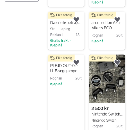
Kjøp nå
Ingen resultater
Gå til annonsen
Gå til annonsen
Fiks ferdig
Fiks ferdig
150 kr
800 kr
Legg til som favoritt.
Legg
Dæhlie løpetrøye langermet L blå
a-collection Azur
Mixers ECO
Str. L
Løping
dusjbatteri krom
Røkland
18 t.
Rognan
20 t.
Gratis frakt
Kjøp nå
•
Kjøp nå
Gå til annonsen
Gå til annonsen
Fiks ferdig
Fiks ferdig
1 100 kr
Legg til som favoritt.
Legg
PLEJD OUT-02-
U-B vegglampe
utendørs svart
Rognan
20 t.
Kjøp nå
Gå til annonsen
2 500 kr
Nintendo Switch pluss tilbehør
Nintendo Switch
Rognan
20 t.