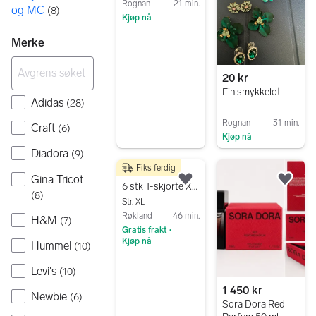
Rognan
21 min.
og MC
(
8
)
Kjøp nå
Gå til annonsen
Merke
20 kr
Fin smykkelot
Adidas
(
28
)
Rognan
31 min.
Craft
(
6
)
Kjøp nå
Diadora
Gå til annonsen
(
9
)
Fiks ferdig
150 kr
Gina Tricot
Legg til som favoritt.
Legg
6 stk T-skjorte XL svart herre selges samlet
(
8
)
Str. XL
Røkland
46 min.
H&M
(
7
)
Gratis frakt
•
Kjøp nå
Hummel
(
10
)
Gå til annonsen
Levi's
(
10
)
1 450 kr
Newbie
(
6
)
Sora Dora Red