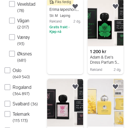
Fiks ferdig
75 kr
Vevelstad
Legg til som favoritt.
Legg
Erima løpeshorts M svart unisex str 38
(
78
)
Str. M
Løping
Vågan
Røkland
2 dg.
(
2 017
)
Gratis frakt
•
Kjøp nå
Værøy
Gå til annonsen
(
93
)
1 200 kr
Øksnes
Adam & Eve's
(
681
)
Dress Parfum 50
ml , Lorenzo
Røkland
2 dg.
Oslo
Pazzaglia
Gå til annonsen
(
649 540
)
Rogaland
Legg til som favoritt.
Legg
(
364 897
)
Svalbard
(
36
)
Telemark
(
115 173
)