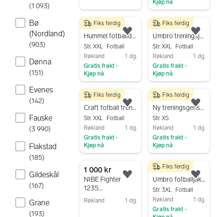
Kjøp nå
(
1 093
)
Gå til annonsen
Gå til annonsen
Bø
Fiks ferdig
Fiks ferdig
150 kr
150 kr
(Nordland)
Legg til som favoritt.
Legg
Hummel fotballdrakt langermet XXL svart unisex
Umbro treningsjakke fotball XXL grønn
(
903
)
Str. XXL
Fotball
Str. XXL
Fotball
Røkland
1 dg.
Røkland
1 dg.
Dønna
Gratis frakt
Gratis frakt
•
•
(
151
)
Kjøp nå
Kjøp nå
Gå til annonsen
Gå til annonsen
Evenes
Fiks ferdig
Fiks ferdig
100 kr
50 kr
(
142
)
Legg til som favoritt.
Legg
Craft fotball treningsjakke XXL rød herre dame
Ny treningsgenser trøye XXS rød unisex
Fauske
Str. XXL
Fotball
Str. XS
Røkland
1 dg.
Røkland
1 dg.
(
3 990
)
Gratis frakt
Gratis frakt
•
•
Flakstad
Kjøp nå
Kjøp nå
Gå til annonsen
Gå til annonsen
(
185
)
Fiks ferdig
1 000 kr
100 kr
Gildeskål
Legg til som favoritt.
Legg
NIBE Fighter
Umbro fotballjakke 3XL grønn ny
(
167
)
1235
Str. 3XL
Fotball
varmepumpe
Røkland
1 dg.
Røkland
1 dg.
Grane
innedel
Gratis frakt
•
Gå til annonsen
(
193
)
Kjøp nå