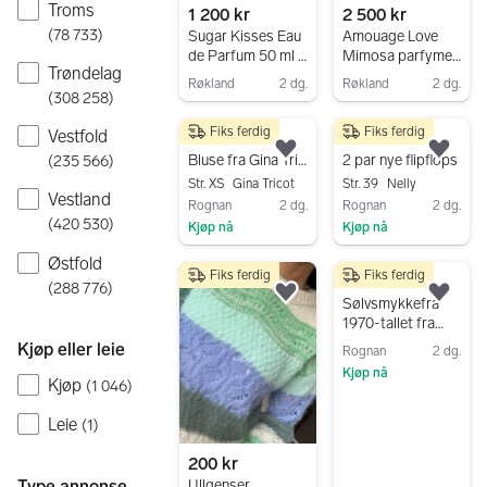
Troms
1 200 kr
2 500 kr
(
78 733
)
Sugar Kisses Eau
Amouage Love
de Parfum 50 ml .
Mimosa parfyme
Trøndelag
Lorenzo
100 ml
Røkland
2 dg.
Røkland
2 dg.
Pazzaglia
(
308 258
)
Gå til annonsen
Gå til annonsen
Fiks ferdig
Fiks ferdig
Vestfold
350 kr
200 kr
Legg til som favoritt.
Legg
Bluse fra Gina Tricot
2 par nye flipflops
(
235 566
)
Str. XS
Gina Tricot
Str. 39
Nelly
Vestland
Rognan
2 dg.
Rognan
2 dg.
(
420 530
)
Kjøp nå
Kjøp nå
Gå til annonsen
Gå til annonsen
Østfold
Fiks ferdig
Fiks ferdig
1 500 kr
(
288 776
)
Legg til som favoritt.
Legg
Sølvsmykkefra
1970-tallet fra
Finn Juhl
Kjøp eller leie
Rognan
2 dg.
Kjøp nå
Kjøp
(
1 046
)
Gå til annonsen
Leie
(
1
)
200 kr
Type annonse
Ullgenser