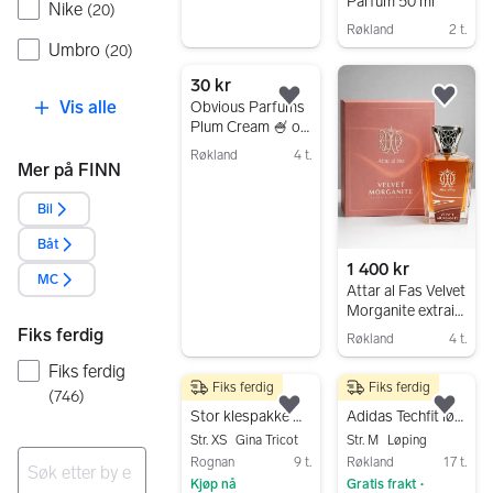
Parfum 50 ml
Nike
(
20
)
Røkland
2 t.
Umbro
(
20
)
Gå til annonsen
30 kr
Vis alle
Legg til som favoritt.
Legg
Obvious Parfums
Plum Cream 🍧 og
Une Rose🌹
Røkland
4 t.
parfyme / unisex
Mer på FINN
Gå til annonsen
Bil
Båt
1 400 kr
MC
Attar al Fas Velvet
Morganite extrait
parfyme
Fiks ferdig
Røkland
4 t.
Gå til annonsen
Fiks ferdig
Fiks ferdig
Fiks ferdig
650 kr
100 kr
(
746
)
Legg til som favoritt.
Legg
Stor klespakke XS/S
Adidas Techfit løpeshorts M svart unisex
Str. XS
Gina Tricot
Str. M
Løping
Rognan
9 t.
Røkland
17 t.
Kjøp nå
Gratis frakt
•