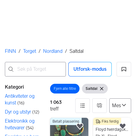
Her er du
FINN
/
Torget
/
Nordland
/
Saltdal
Utforsk-modus
Ingen resultater
Filtre
Kategori
Fjern alle filtre
Saltdal
Åpne filter
Vis filter
Fjern filter
Antikviteter og
1 063
kunst
(
16
)
treff
Dyr og utstyr
(
12
)
Elektronikk og
Betalt plassering
Fiks ferdig
1063 resultater
220 kr
hvitevarer
(
54
)
Legg til som favoritt.
Legg
Floyd hverdagskjole XL flerfarget