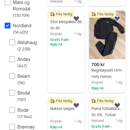
Røkland
1 dg.
Møre og
Gå til annonsen
Romsdal
Fiks ferdig
Fiks ferdig
(
130 709
)
1 200 kr
Legg til som favoritt.
Legg
Stor klespakke 86
Nordland
Str. 86
(
56 405
)
Rognan
1 dg.
Gratis frakt
•
Alstahaug
Kjøp nå
(
2 238
)
Gå til annonsen
Andøy
700 kr
(
647
)
Regntøysett H/H
Beiarn
Helly Hansen
Rognan
1 dg.
(
56
)
Kjøp nå
Bindal
Gå til annonsen
(
101
)
Fiks ferdig
Fiks ferdig
50 kr
150 kr
Legg til som favoritt.
Legg
Bukser selges
Puma fotballdrakt XXL grønn
Bodø
Str. XXL
Fotball
(
17 944
)
Røkland
1 dg.
Rognan
1 dg.
Brønnøy
Gratis frakt
Kjøp nå
•