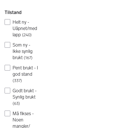
Tilstand
Helt ny -
Uåpnet/med
lapp
(
240
)
Som ny -
Ikke synlig
brukt
(
167
)
Pent brukt - I
god stand
(
337
)
Godt brukt -
Synlig brukt
(
63
)
Må fikses -
Noen
mangler/