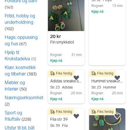
Foreldre og barn
Str. XL
Floyd
Rognan
13 min.
(
141
)
Kjøp nå
Fritid, hobby og
Gå til annonsen
underholdning
(
102
)
20 kr
Hage, oppussing
Fin smykkelot
og hus
(
67
)
Hjelp til
Rognan
31 min.
Krokstadelva
(
0
)
Kjøp nå
Klær, kosmetikk
Gå til annonsen
og tilbehør
Fiks ferdig
Fiks ferdig
(
383
)
50 kr
50 kr
Legg til som favoritt.
Legg
Adidas sneakers 23
Hummel sneakers str 23
Møbler og
Str. 23
Adidas
Str. 23
Hummel
interiør
(
50
)
Rognan
20 min.
Rognan
20 min.
Næringsvirksomhet
Kjøp nå
Kjøp nå
(
2
)
Gå til annonsen
Gå til annonsen
Fiks ferdig
Fiks ferdig
Sport og
500 kr
friluftsliv
Legg til som favoritt.
Legg
(
228
)
Fila str 39
Str. 39
Fila
Utstyr til bil, båt