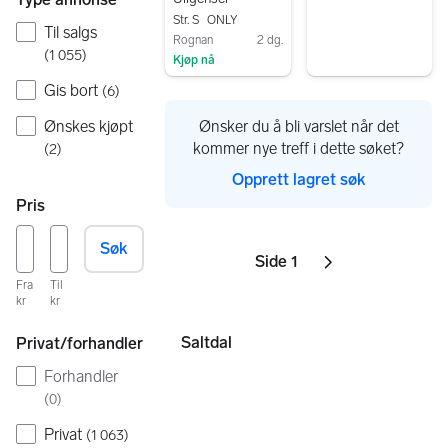
Str. S
ONLY
Til salgs
Rognan
2 dg.
(
1 055
)
Kjøp nå
Gå til annonsen
Gis bort
(
6
)
Ønsker du å bli varslet når det
Ønskes kjøpt
kommer nye treff i dette søket?
(
2
)
Opprett lagret søk
Pris
Søk
Side 1
Sider
Neste side
ikon
,
Fra
Til
kr
kr
Saltdal
Privat/forhandler
Forhandler
(
0
)
Privat
(
1 063
)