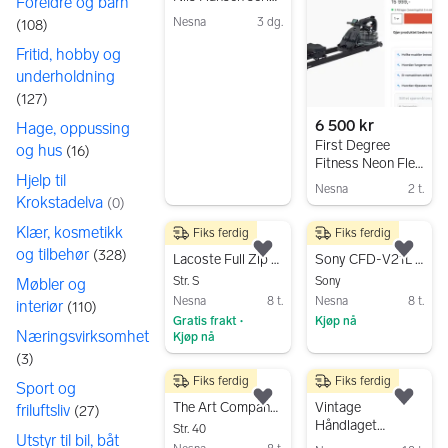
Foreldre og barn
Romase 830S
Nesna
3 dg.
(
108
)
Gå til annonsen
Fritid, hobby og
underholdning
(
127
)
6 500 kr
Hage, oppussing
First Degree
og hus
(
16
)
Fitness Neon Flex
Hjelp til
Romaskin
Nesna
2 t.
Krokstadelva
(
0
)
Gå til annonsen
Klær, kosmetikk
Fiks ferdig
Fiks ferdig
650 kr
800 kr
og tilbehør
(
328
)
Legg til som favoritt.
Legg
Lacoste Full Zip Genser S
Sony CFD-V21L Boombox CD Kassettspiller og Radio
Str. S
Sony
Møbler og
Nesna
8 t.
Nesna
8 t.
interiør
(
110
)
Gratis frakt
Kjøp nå
•
Næringsvirksomhet
Kjøp nå
Gå til annonsen
(
3
)
Gå til annonsen
Fiks ferdig
Fiks ferdig
780 kr
1 450 kr
Sport og
Legg til som favoritt.
Legg
The Art Company Skinn Støvler
Vintage
friluftsliv
(
27
)
Håndlaget
Str. 40
Utstyr til bil, båt
Skinnbelte med en