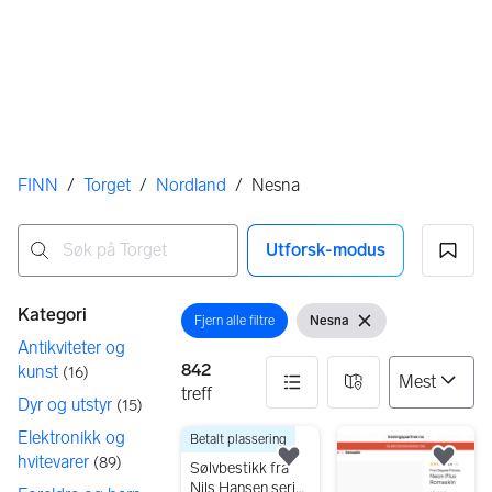
Her er du
FINN
/
Torget
/
Nordland
/
Nesna
Utforsk-modus
Ingen resultater
Filtre
Kategori
Fjern alle filtre
Nesna
Åpne filter
Vis filter
Fjern filter
Antikviteter og
842
kunst
(
16
)
treff
Dyr og utstyr
(
15
)
Elektronikk og
Betalt plassering
842 resultater
250 kr
hvitevarer
(
89
)
Legg til som favoritt.
Legg
Sølvbestikk fra
Nils Hansen serie