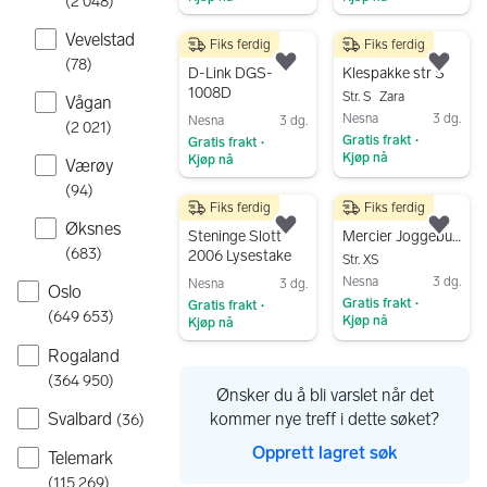
(
2 048
)
Gå til annonsen
Gå til annonsen
Vevelstad
Fiks ferdig
Fiks ferdig
399 kr
289 kr
(
78
)
Legg til som favoritt.
Legg
D-Link DGS-
Klespakke str S
1008D
Str. S
Zara
Vågan
Nesna
3 dg.
Nesna
3 dg.
(
2 021
)
Gratis frakt
Gratis frakt
•
•
Kjøp nå
Kjøp nå
Værøy
Gå til annonsen
Gå til annonsen
(
94
)
Fiks ferdig
Fiks ferdig
245 kr
299 kr
Øksnes
Legg til som favoritt.
Legg
Steninge Slott
Mercier Joggebukse
(
683
)
2006 Lysestake
Str. XS
Nesna
3 dg.
Nesna
3 dg.
Oslo
Gratis frakt
Gratis frakt
•
•
(
649 653
)
Kjøp nå
Kjøp nå
Gå til annonsen
Gå til annonsen
Rogaland
(
364 950
)
Ønsker du å bli varslet når det
kommer nye treff i dette søket?
Svalbard
(
36
)
Opprett lagret søk
Telemark
(
115 269
)