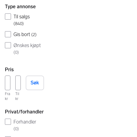
Type annonse
Til salgs
(
840
)
Gis bort
(
2
)
Ønskes kjøpt
(
0
)
Pris
Søk
Fra
Til
kr
kr
Privat/forhandler
Forhandler
(
0
)