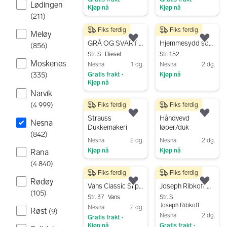
Lødingen
Kjøp nå
Kjøp nå
(
211
)
Gå til annonsen
Gå til annonsen
Fiks ferdig
Fiks ferdig
2 500 kr
300 kr
Meløy
Legg til som favoritt.
Legg
GRÅ OG SVART DIESEL KORTERMET HETTE OVERSIZED KJOLE MED DOBBEL GLIDELÅS
Hjemmesydd sommerkjole
(
856
)
Str. S
Diesel
Str. 152
Moskenes
Nesna
1 dg.
Nesna
2 dg.
Gratis frakt
Kjøp nå
(
335
)
•
Kjøp nå
Gå til annonsen
Narvik
Gå til annonsen
(
4 999
)
Fiks ferdig
Fiks ferdig
1 200 kr
250 kr
Legg til som favoritt.
Legg
Strauss
Håndvevd
Nesna
Dukkemakeri
løper/duk
(
842
)
Nesna
2 dg.
Nesna
2 dg.
Kjøp nå
Kjøp nå
Rana
Gå til annonsen
Gå til annonsen
(
4 840
)
Fiks ferdig
Fiks ferdig
280 kr
380 kr
Rødøy
Legg til som favoritt.
Legg
Vans Classic Slip-On True White
Joseph Ribkoff Plissé Topp
(
105
)
Str. 37
Vans
Str. S
Joseph Ribkoff
Nesna
2 dg.
Røst
(
9
)
Nesna
2 dg.
Gratis frakt
•
Kjøp nå
Gratis frakt
•