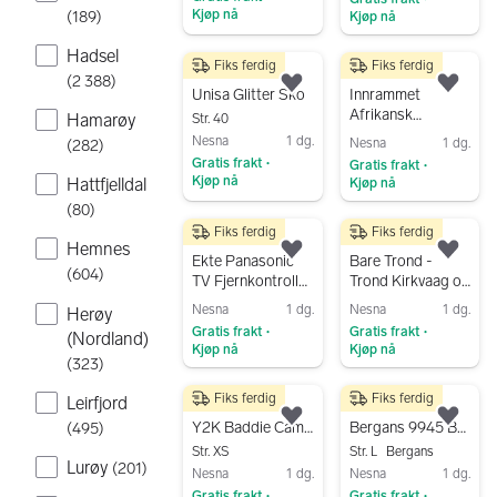
Kjøp nå
(
189
)
Kjøp nå
Gå til annonsen
Gå til annonsen
Hadsel
Fiks ferdig
Fiks ferdig
699 kr
399 kr
(
2 388
)
Legg til som favoritt.
Legg
Unisa Glitter Sko
Innrammet
Afrikansk
Hamarøy
Str. 40
Treskjæring
Nesna
1 dg.
Nesna
1 dg.
(
282
)
Gratis frakt
Gratis frakt
•
•
Kjøp nå
Hattfjelldal
Kjøp nå
Gå til annonsen
Gå til annonsen
(
80
)
Fiks ferdig
Fiks ferdig
299 kr
199 kr
Hemnes
Legg til som favoritt.
Legg
Ekte Panasonic
Bare Trond -
(
604
)
TV Fjernkontroll
Trond Kirkvaag og
NQ2AYB000181
Atle Antonsen’s
Nesna
1 dg.
Nesna
1 dg.
Herøy
Bestenoteringer
Gratis frakt
Gratis frakt
•
•
(Nordland)
Kjøp nå
Kjøp nå
(
323
)
Gå til annonsen
Gå til annonsen
Fiks ferdig
Fiks ferdig
Leirfjord
280 kr
420 kr
Legg til som favoritt.
Legg
Y2K Baddie Camisole / Singlet
Bergans 9945 Bykle Lady Turshorts L
(
495
)
Str. XS
Str. L
Bergans
Lurøy
(
201
)
Nesna
1 dg.
Nesna
1 dg.
Gratis frakt
Gratis frakt
•
•