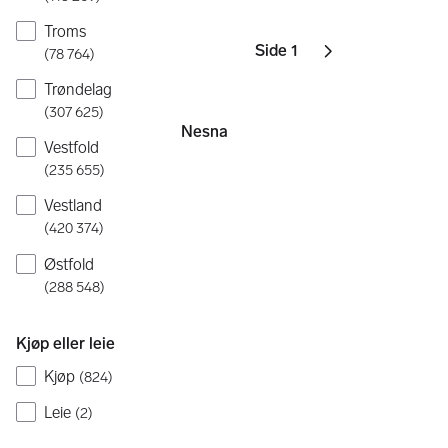
Troms
Side 1
(
78 764
)
Sider
Neste side
ikon
,
Trøndelag
(
307 625
)
Nesna
Vestfold
(
235 655
)
Vestland
(
420 374
)
Østfold
(
288 548
)
Kjøp eller leie
Kjøp
(
824
)
Leie
(
2
)