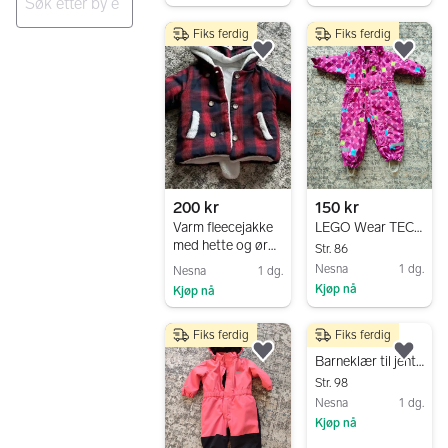
Gå til annonsen
Fiks ferdig
Fiks ferdig
Ingen resultater
Legg til som favoritt.
Legg
200 kr
150 kr
Varm fleecejakke
LEGO Wear TEC vinterdress
med hette og ører
Str. 86
– str. 2-3år
Nesna
1 dg.
Nesna
1 dg.
Kjøp nå
Kjøp nå
Gå til annonsen
Gå til annonsen
Fiks ferdig
Fiks ferdig
200 kr
Legg til som favoritt.
Legg
Barneklær til jenter (vinter- og sommerklær) størrelse 92–98
Str. 98
Nesna
1 dg.
Kjøp nå