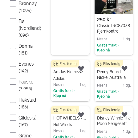
Brønnøy
Gå til annonsen
(
1 094
)
250 kr
Bø
Classic IRC87038
(Nordland)
Fjernkontroll
(
896
)
Nesna
1 dg.
Gratis frakt
Dønna
•
Kjøp nå
(
151
)
Gå til annonsen
Evenes
Fiks ferdig
Fiks ferdig
200 kr
450 kr
(
142
)
Legg til som favoritt.
Legg
Adidas Nemeziz Skopose
Penny Board
Nickel Australia
Adidas
Fauske
Nesna
1 dg.
Nesna
1 dg.
(
3 955
)
Gratis frakt
Gratis frakt
•
•
Kjøp nå
Kjøp nå
Flakstad
Gå til annonsen
Gå til annonsen
(
186
)
Fiks ferdig
Fiks ferdig
299 kr
280 kr
Gildeskål
Legg til som favoritt.
Legg
HOT WHEELS / TOY STATE 2014 "STREET CREEPER" LIGHTS SOUNDS MOTION
Disney Winnie The
Pooh Sengesett
(
167
)
Hot Wheels
Nesna
1 dg.
Nesna
1 dg.
Grane
Gratis frakt
Gratis frakt
•
•