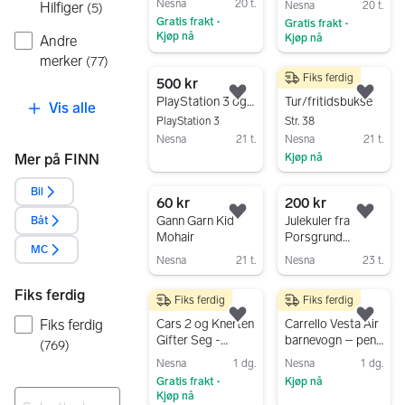
Nesna
20 t.
Nesna
20 t.
Hilfiger
(
5
)
Gratis frakt
Gratis frakt
•
•
Kjøp nå
Kjøp nå
Andre
Gå til annonsen
merker
Gå til annonsen
(
77
)
Fiks ferdig
500 kr
800 kr
Legg til som favoritt.
Legg
PlayStation 3 og Kontroller
Tur/fritidsbukse
Vis alle
PlayStation 3
Str. 38
Nesna
21 t.
Nesna
21 t.
Mer på FINN
Kjøp nå
Gå til annonsen
Gå til annonsen
Bil
60 kr
200 kr
Legg til som favoritt.
Legg
Gann Garn Kid
Julekuler fra
Båt
Mohair
Porsgrund
MC
Porselen
Nesna
21 t.
Nesna
23 t.
Gå til annonsen
Gå til annonsen
Fiks ferdig
Fiks ferdig
Fiks ferdig
199 kr
1 500 kr
Legg til som favoritt.
Legg
Fiks ferdig
Cars 2 og Knerten
Carrello Vesta Air
Gifter Seg -
barnevogn – pent
(
769
)
Nintendo 3DS
brukt
Nesna
1 dg.
Nesna
1 dg.
Gratis frakt
Kjøp nå
•
Kjøp nå
Gå til annonsen