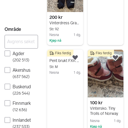
Gå til annonsen
200 kr
Vinterdress Graffiti . Hestnes Coverall W-PRO 10000
Område
Str. 92
Nesna
1 dg.
Kjøp nå
Gå til annonsen
Agder
Fiks ferdig
Fiks ferdig
1 500 kr
(
202 513
)
Legg til som favoritt.
Legg
Pent brukt FXR dress selges
Str. M
Akershus
Nesna
1 dg.
(
637 562
)
Gå til annonsen
Buskerud
(
226 544
)
100 kr
Finnmark
Vintersko. Tiny
(
12 636
)
Trolls of Norway
Innlandet
Nesna
1 dg.
(
237 533
)
Kjøp nå