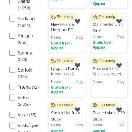
Saltdal
Kjøp nå
Gå til annonsen
(
1 058
)
Gå til annonsen
Fiks ferdig
Fiks ferdig
Sortland
1 200 kr
350 kr
Legg til som favoritt.
Legg
New Balance
Manchester United F.C. Devil T-skjorte 2XL
(
1 844
)
Liverpool FC
Str. M
fotballdrakt
Steigen
Nesna
2 dg.
Nesna
2 dg.
VIRGIL 4 str S
(
956
)
Gratis frakt
Gratis frakt
•
•
Kjøp nå
Kjøp nå
Sømna
Gå til annonsen
Gå til annonsen
(
276
)
Fiks ferdig
Fiks ferdig
280 kr
250 kr
Legg til som favoritt.
Legg
Lysgaard Røros
Sølvbestikk fra
Sørfold
Keramikkskål
Nils Hansen serie
(
109
)
Romase 830S
Nesna
2 dg.
Nesna
3 dg.
Træna
(
12
)
Gratis frakt
•
Gå til annonsen
Kjøp nå
Vefsn
Gå til annonsen
(
2 866
)
Fiks ferdig
Fiks ferdig
200 kr
100 kr
Legg til som favoritt.
Legg
Støveletter fra Anna Field
Divided sko str 39
Vega
(
35
)
Str. 39
Str. 39
Vestvågøy
Nesna
3 dg.
Nesna
3 dg.
Kjøp nå
Kjøp nå