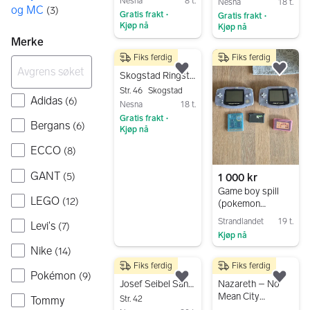
Nesna
8 t.
Nesna
18 t.
og MC
sjelden mynt fra
(
3
)
Gratis frakt
Gratis frakt
•
•
España 1966
Kjøp nå
Kjøp nå
Merke
Gå til annonsen
Gå til annonsen
Fiks ferdig
Fiks ferdig
450 kr
Legg til som favoritt.
Legg
Skogstad Ringstind Turbukse 46
Str. 46
Skogstad
Adidas
(
6
)
Nesna
18 t.
Gratis frakt
•
Bergans
(
6
)
Kjøp nå
Gå til annonsen
ECCO
(
8
)
GANT
(
5
)
1 000 kr
Game boy spill
LEGO
(
12
)
(pokemon
crystal)
Strandlandet
19 t.
Levi's
(
7
)
Kjøp nå
Nike
(
14
)
Gå til annonsen
Fiks ferdig
Fiks ferdig
450 kr
500 kr
Pokémon
(
9
)
Legg til som favoritt.
Legg
Josef Seibel Sandaler 42
Nazareth – No
Mean City
Str. 42
Tommy
Kassett