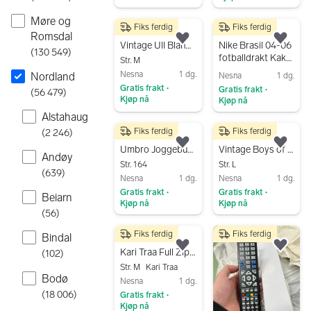
Gå til annonsen
Møre og
Fiks ferdig
Fiks ferdig
350 kr
1 200 kr
Romsdal
Legg til som favoritt.
Legg
Vintage Ull Blandet Strikket Genser
Nike Brasil 04-06
(
130 549
)
fotballdrakt Kaká
Str. M
#8
Nesna
1 dg.
Nordland
Nesna
1 dg.
Gratis frakt
Gratis frakt
•
(
56 479
)
•
Kjøp nå
Kjøp nå
Alstahaug
Gå til annonsen
Gå til annonsen
Fiks ferdig
Fiks ferdig
(
2 246
)
249 kr
249 kr
Legg til som favoritt.
Legg
Umbro Joggebukse
Vintage Boys of Europe Pique L
Andøy
Str. 164
Str. L
(
639
)
Nesna
1 dg.
Nesna
1 dg.
Gratis frakt
Gratis frakt
•
•
Beiarn
Kjøp nå
Kjøp nå
(
56
)
Gå til annonsen
Gå til annonsen
Fiks ferdig
Fiks ferdig
Bindal
550 kr
Legg til som favoritt.
Legg
Kari Traa Full Zip Ull Jakke M
(
102
)
Str. M
Kari Traa
Bodø
Nesna
1 dg.
(
18 006
)
Gratis frakt
•
Kjøp nå