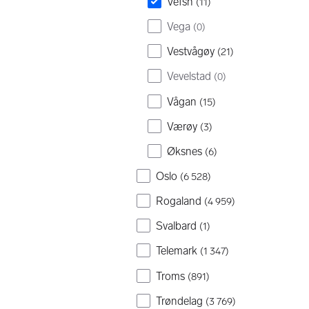
Vefsn
(
11
)
Vega
(
0
)
Vestvågøy
(
21
)
Vevelstad
(
0
)
Vågan
(
15
)
Værøy
(
3
)
Øksnes
(
6
)
Oslo
(
6 528
)
Rogaland
(
4 959
)
Svalbard
(
1
)
Telemark
(
1 347
)
Troms
(
891
)
Trøndelag
(
3 769
)