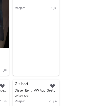
Mosjøen
1. juli
Gå til annonsen
10. juli
Gis bort
Legg til som favoritt.
Legg til som favoritt.
Termostat Mahle Volkswagen Audi Seat Skoda
Dieselfilter til VW Audi Seat Skoda 1.6 1.9 2.0 TDI
Volkswagen
1. juni
Mosjøen
21. juni