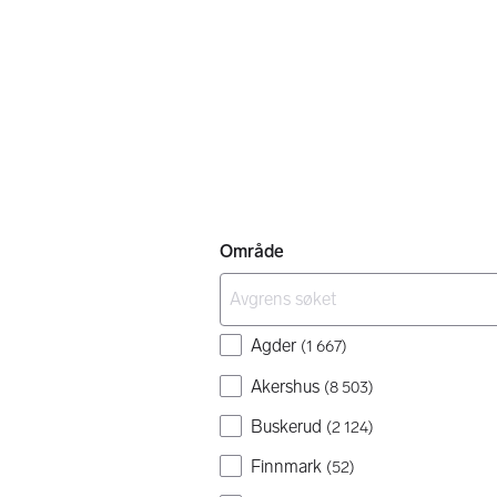
Område
Agder
(
1 667
)
Akershus
(
8 503
)
Buskerud
(
2 124
)
Finnmark
(
52
)