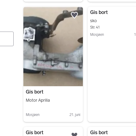
Gå til annonsen
Gå til annonsen
Gis bort
Legg til som favoritt.
sko
Str. 41
Mosjøen
1
Gå til annonsen
Gis bort
Motor Aprilia
Mosjøen
21. juni
Gå til annonsen
Gis bort
Gis bort