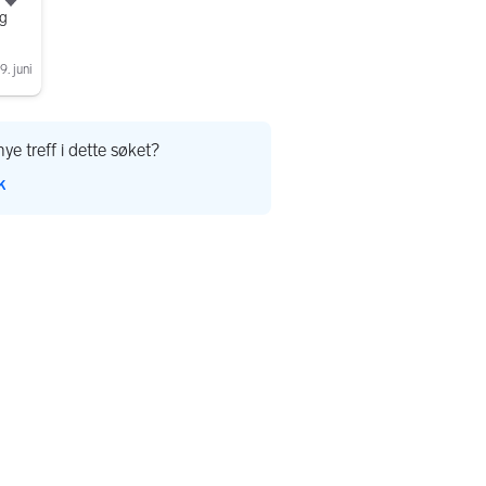
Legg til som favoritt.
ng
9. juni
ye treff i dette søket?
k
er