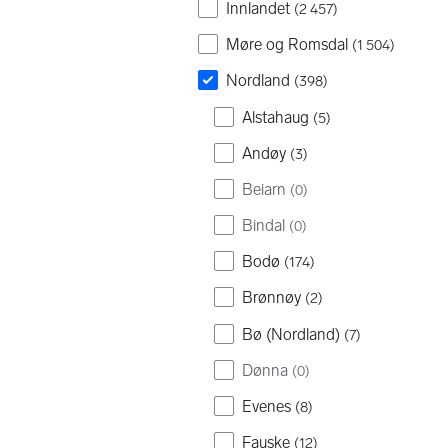
Innlandet
(
2 457
)
Møre og Romsdal
(
1 504
)
Nordland
(
398
)
Alstahaug
(
5
)
Andøy
(
3
)
Beiarn
(
0
)
Bindal
(
0
)
Bodø
(
174
)
Brønnøy
(
2
)
Bø (Nordland)
(
7
)
Dønna
(
0
)
Evenes
(
8
)
Fauske
(
12
)