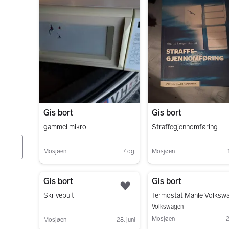
Gis bort
Gis bort
gammel mikro
Straffegjennomføring
Mosjøen
7 dg.
Mosjøen
Gå til annonsen
Gå til annonsen
Gis bort
Gis bort
Legg til som favoritt.
Skrivepult
Volkswagen
Mosjøen
2
Mosjøen
28. juni