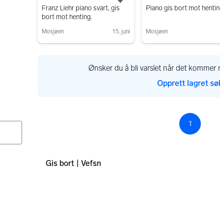
Legg til som favoritt.
Franz Liehr piano svart, gis
Piano gis bort mot henti
bort mot henting.
Mosjøen
15. juni
Mosjøen
Gå til annonsen
Gå til annonsen
Ønsker du å bli varslet når det kommer n
Opprett lagret sø
1
Sid
Gis bort | Vefsn