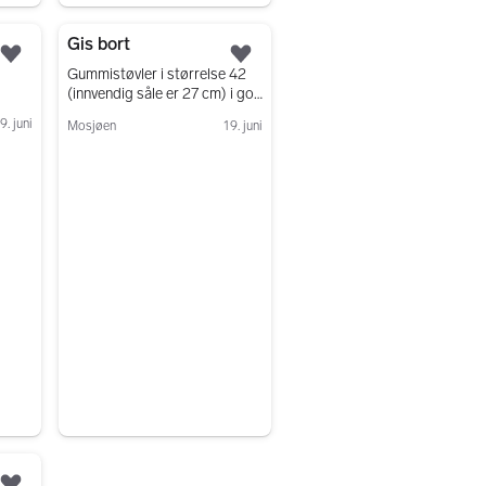
Gå til annonsen
Gis bort
Legg til som favoritt.
Legg til som favoritt.
Gummistøvler i størrelse 42
(innvendig såle er 27 cm) i god
stand gis bort.
9. juni
Mosjøen
19. juni
Gå til annonsen