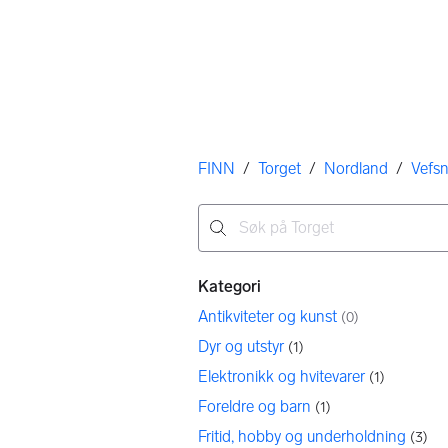
Her er du
FINN
/
Torget
/
Nordland
/
Vefs
Ingen resultater
Filtre
Kategori
Antikviteter og kunst
(
0
)
Dyr og utstyr
(
1
)
Elektronikk og hvitevarer
(
1
)
Foreldre og barn
(
1
)
Fritid, hobby og underholdning
(
3
)