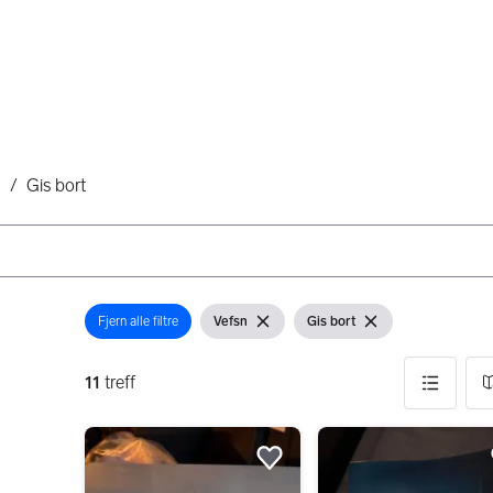
n
/
Gis bort
Fjern alle filtre
Vefsn
Gis bort
Åpne filter
Vis filter
Fjern filter
Vis filter
Fjern filter
11
treff
11 resultater
Legg til som favoritt.