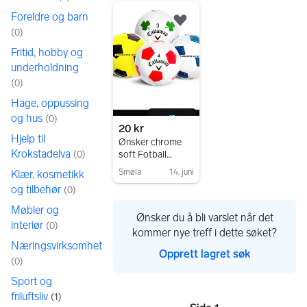
1 resultater
Foreldre og barn
Legg til som favoritt.
(
0
)
Fritid, hobby og
underholdning
(
0
)
Hage, oppussing
og hus
(
0
)
20 kr
Hjelp til
Ønsker chrome
Krokstadelva
(
0
)
soft Fotball
golfballer
Smøla
14. juni
Klær, kosmetikk
og tilbehør
Gå til annonsen
(
0
)
Møbler og
Ønsker du å bli varslet når det
interiør
(
0
)
kommer nye treff i dette søket?
Næringsvirksomhet
Opprett lagret søk
(
0
)
Sport og
friluftsliv
(
1
)