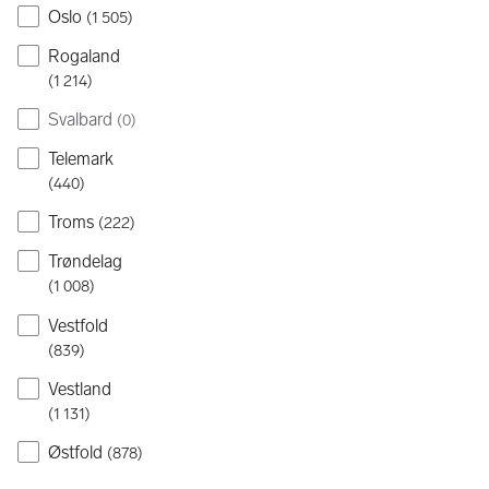
Oslo
(
1 505
)
Rogaland
(
1 214
)
Svalbard
(
0
)
Telemark
(
440
)
Troms
(
222
)
Trøndelag
(
1 008
)
Vestfold
(
839
)
Vestland
(
1 131
)
Østfold
(
878
)