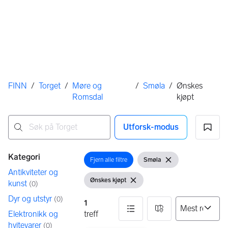
Her er du
FINN
/
Torget
/
Møre og
/
Smøla
/
Ønskes
Romsdal
kjøpt
Utforsk-modus
Ingen resultater
Filtre
Kategori
Fjern alle filtre
Smøla
Åpne filter
Vis filter
Fjern filter
Antikviteter og
Ønskes kjøpt
kunst
(
0
)
Vis filter
Fjern filter
Dyr og utstyr
(
0
)
1
Elektronikk og
treff
hvitevarer
(
0
)