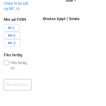
Side 1
Sider
Utstyr til bil, båt
og MC
(
0
)
Ønskes kjøpt | Smøla
Mer på FINN
Bil
Båt
MC
Fiks ferdig
Fiks ferdig
(
0
)
Ingen resultater