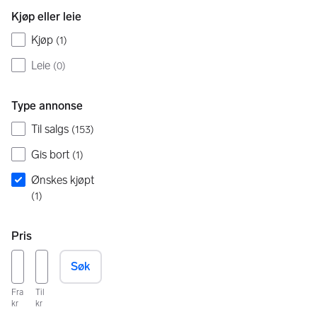
Kjøp eller leie
Kjøp
(
1
)
Leie
(
0
)
Type annonse
Til salgs
(
153
)
Gis bort
(
1
)
Ønskes kjøpt
(
1
)
Pris
Søk
Fra
Til
kr
kr