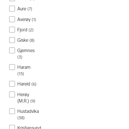
Aure
(
7
)
Averøy
(
1
)
Fjord
(
2
)
Giske
(
8
)
Gjemnes
(
3
)
Haram
(
15
)
Hareid
(
6
)
Herøy
(M.R.)
(
9
)
Hustadvika
(
38
)
Kristiansund