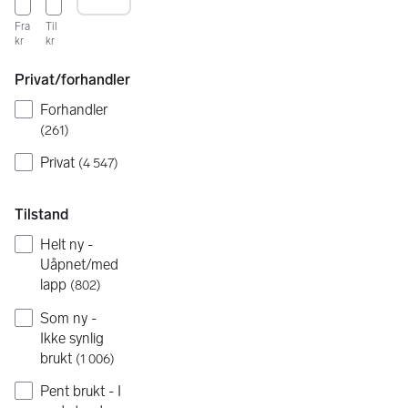
Fra
Til
kr
kr
Privat/forhandler
Forhandler
(
261
)
Privat
(
4 547
)
Tilstand
Helt ny -
Uåpnet/med
lapp
(
802
)
Som ny -
Ikke synlig
brukt
(
1 006
)
Pent brukt - I