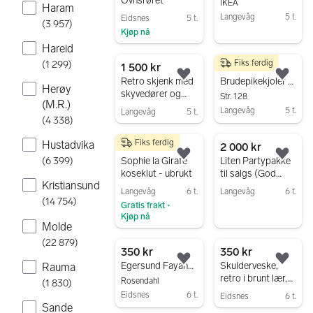
Ovnsrøret
IKEA
Haram
Langevåg
5 t.
Eidsnes
5 t.
(
3 957
)
Kjøp nå
Gå til annonsen
Hareid
Gå til annonsen
Fiks ferdig
(
1 299
)
1 500 kr
400 kr
Legg til som favoritt.
Legg
Retro skjenk med
Brudepikekjoler 122/128 og 134/140
Herøy
skyvedører og
Str. 128
(M.R.)
skuffer hvit og
Langevåg
5 t.
Langevåg
5 t.
brun
(
4 338
)
Gå til annonsen
Gå til annonsen
Fiks ferdig
Hustadvika
150 kr
2 000 kr
Legg til som favoritt.
Legg
Sophie la Girafe
Liten Partypakke
(
6 399
)
koseklut - ubrukt
til salgs (God
Kristiansund
verdi)
Langevåg
6 t.
Langevåg
6 t.
(
14 754
)
Gratis frakt
•
Gå til annonsen
Kjøp nå
Molde
Gå til annonsen
(
22 879
)
350 kr
350 kr
Legg til som favoritt.
Legg
Egersund Fayance Middagstallerkener Hvit Porselen
Skulderveske,
Rauma
retro i brunt lær,
Rosendahl
(
1 830
)
skinn.
Eidsnes
6 t.
Eidsnes
6 t.
Sande
Gå til annonsen