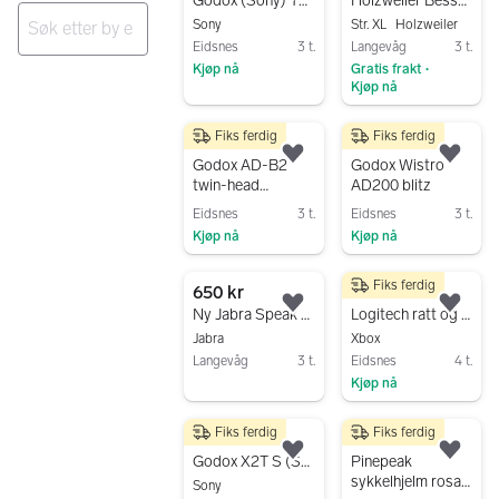
Legg til som favoritt.
Legg
Godox (Sony) TT685 II blits
Holzweiler Besseggen sky blue XL
Sony
Str. XL
Holzweiler
Eidsnes
3 t.
Langevåg
3 t.
Ingen resultater
Kjøp nå
Gratis frakt
•
Kjøp nå
Gå til annonsen
Gå til annonsen
Fiks ferdig
Fiks ferdig
990 kr
1 990 kr
Legg til som favoritt.
Legg
Godox AD-B2
Godox Wistro
twin-head
AD200 blitz
lampeholder med
Eidsnes
3 t.
Eidsnes
3 t.
modelllys
Kjøp nå
Kjøp nå
Gå til annonsen
Gå til annonsen
Fiks ferdig
650 kr
1 600 kr
Legg til som favoritt.
Legg
Ny Jabra Speak 510 MS konferanse mikrofon og høyttaler
Logitech ratt og pedaler til PC og XBOX
Jabra
Xbox
Langevåg
3 t.
Eidsnes
4 t.
Kjøp nå
Gå til annonsen
Gå til annonsen
Fiks ferdig
Fiks ferdig
490 kr
150 kr
Legg til som favoritt.
Legg
Godox X2T S (Sony) blitsutløser
Pinepeak
sykkelhjelm rosa
Sony