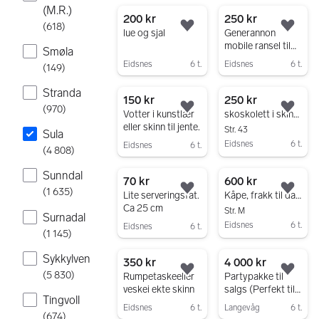
Gå til annonsen
(M.R.)
200 kr
250 kr
(
618
)
Legg til som favoritt.
Legg
lue og sjal
Generannon
mobile ransel til
Smøla
PC
Eidsnes
6 t.
Eidsnes
6 t.
(
149
)
Gå til annonsen
Gå til annonsen
Stranda
150 kr
250 kr
(
970
)
Legg til som favoritt.
Legg
Votter i kunstlær
skoskolett i skinn ,North Artic.
eller skinn til jente.
Str. 43
Sula
Eidsnes
6 t.
Eidsnes
6 t.
(
4 808
)
Gå til annonsen
Gå til annonsen
Sunndal
70 kr
600 kr
(
1 635
)
Legg til som favoritt.
Legg
Lite serveringsfat.
Kåpe, frakk til dame i ren ull. SortMerke Loft.
Ca 25 cm
Str. M
Surnadal
Eidsnes
6 t.
Eidsnes
6 t.
(
1 145
)
Gå til annonsen
Gå til annonsen
Sykkylven
350 kr
4 000 kr
(
5 830
)
Legg til som favoritt.
Legg
Rumpetaskeeller
Partypakke til
veskei ekte skinn
salgs (Perfekt til
Tingvoll
fest)
Eidsnes
6 t.
Langevåg
6 t.
(
674
)