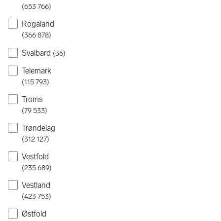
(
653 766
)
Rogaland
(
366 878
)
Svalbard
(
36
)
Telemark
(
115 793
)
Troms
(
79 533
)
Trøndelag
(
312 127
)
Vestfold
(
235 689
)
Vestland
(
423 753
)
Østfold