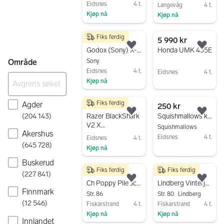
barn
Eidsnes
4 t.
Langevåg
4 t.
Kjøp nå
Kjøp nå
Gå til annonsen
Gå til annonsen
Fiks ferdig
490 kr
5 990 kr
Legg til som favoritt.
Legg
Godox (Sony) X-Pro S blitzutløser
Honda UMK 435E
Område
Sony
Eidsnes
4 t.
Eidsnes
4 t.
Kjøp nå
Gå til annonsen
Gå til annonsen
Fiks ferdig
Agder
300 kr
250 kr
Legg til som favoritt.
Legg
(
204 143
)
Razer BlackShark
Squishmallows kosedyr
V2 X
Squishmallows
Akershus
gamingheadset
Eidsnes
4 t.
Eidsnes
4 t.
(
645 728
)
Kjøp nå
Gå til annonsen
Gå til annonsen
Buskerud
Fiks ferdig
Fiks ferdig
80 kr
150 kr
(
227 841
)
Legg til som favoritt.
Legg
Ch Poppy Pile Jct str 86
Lindberg Vinterjakke Str 80
Finnmark
Str. 86
Str. 80
Lindberg
(
12 546
)
Fiskarstrand
4 t.
Fiskarstrand
4 t.
Kjøp nå
Kjøp nå
Innlandet