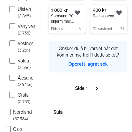
Gå til annonsen
Gå til annonsen
Ulstein
1 000 kr
400 kr
Legg til som favoritt.
Legg
(
2 865
)
Samsung PC-
Ballbasseng
skjerm med
Vanylven
tastatur
Eidsnes
6 t.
Fiskarstrand
7 t.
(
2 758
)
Gå til annonsen
Gå til annonsen
Vestnes
Ønsker du å bli varslet når det
(
3 251
)
kommer nye treff i dette søket?
Volda
Opprett lagret søk
(
3 556
)
Ålesund
(
36 146
)
Side 1
Sider
Neste side
ikon
,
Ørsta
(
2 759
)
Nordland
Sula
(
57 384
)
Oslo