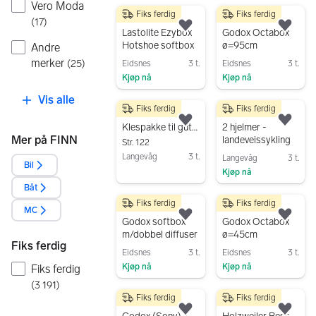
Gå til annonsen
Vero Moda
Fiks ferdig
Fiks ferdig
1 090 kr
599 kr
(
17
)
Legg til som favoritt.
Legg
Lastolite Ezybox
Godox Octabox
Hotshoe softbox
ø=95cm
Andre
merker
(
25
)
Eidsnes
3 t.
Eidsnes
3 t.
Kjøp nå
Kjøp nå
Gå til annonsen
Gå til annonsen
Vis alle
Fiks ferdig
Fiks ferdig
300 kr
250 kr
Legg til som favoritt.
Legg
Klespakke til gutt str 122/128
2 hjelmer -
Mer på FINN
landeveissykling
Str. 122
Langevåg
3 t.
Langevåg
3 t.
Bil
Kjøp nå
Gå til annonsen
Båt
Gå til annonsen
Fiks ferdig
Fiks ferdig
990 kr
699 kr
MC
Legg til som favoritt.
Legg
Godox softbox
Godox Octabox
m/dobbel diffuser
ø=45cm
Fiks ferdig
Eidsnes
3 t.
Eidsnes
3 t.
Kjøp nå
Kjøp nå
Fiks ferdig
Gå til annonsen
Gå til annonsen
(
3 191
)
Fiks ferdig
Fiks ferdig
990 kr
3 800 kr