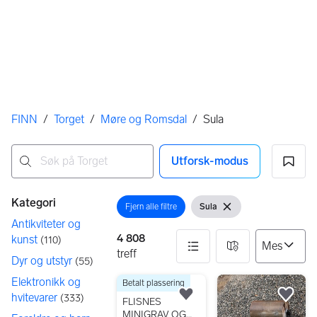
Her er du
FINN
/
Torget
/
Møre og Romsdal
/
Sula
Utforsk-modus
Ingen resultater
Filtre
Kategori
Fjern alle filtre
Sula
Åpne filter
Vis filter
Fjern filter
Antikviteter og
4 808
kunst
(
110
)
treff
Dyr og utstyr
(
55
)
Elektronikk og
Betalt plassering
4808 resultater
1 234 kr
hvitevarer
(
333
)
Legg til som favoritt.
Legg
FLISNES
MINIGRAV OG