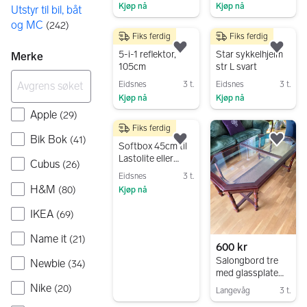
Kjøp nå
Kjøp nå
Utstyr til bil, båt
Gå til annonsen
Gå til annonsen
og MC
(
242
)
Fiks ferdig
Fiks ferdig
290 kr
290 kr
Legg til som favoritt.
Legg
5-i-1 reflektor,
Star sykkelhjelm
Merke
105cm
str L svart
Eidsnes
3 t.
Eidsnes
3 t.
Kjøp nå
Kjøp nå
Apple
Gå til annonsen
Gå til annonsen
(
29
)
Fiks ferdig
200 kr
Bik Bok
(
41
)
Legg til som favoritt.
Legg
Softbox 45cm til
Lastolite eller
Cubus
(
26
)
Godox med rund
Eidsnes
3 t.
holder.
H&M
(
80
)
Kjøp nå
Gå til annonsen
IKEA
(
69
)
Name it
(
21
)
600 kr
Salongbord tre
Newbie
(
34
)
med glassplate
rektangulært
Nike
(
20
)
Langevåg
3 t.