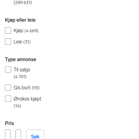
(
289 631
)
Kjøp eller leie
Kjøp
(
4 669
)
Leie
(
31
)
Type annonse
Til salgs
(
4 701
)
Gis bort
(
93
)
Ønskes kjøpt
(
14
)
Pris
Søk