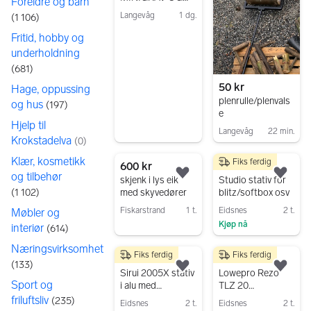
Foreldre og barn
FJELLSPLITT
Langevåg
1 dg.
(
1 106
)
Gå til annonsen
Fritid, hobby og
underholdning
(
681
)
50 kr
Hage, oppussing
plenrulle/plenvals
og hus
(
197
)
e
Hjelp til
Langevåg
22 min.
Krokstadelva
(
0
)
Gå til annonsen
Klær, kosmetikk
Fiks ferdig
600 kr
290 kr
og tilbehør
Legg til som favoritt.
Legg
skjenk i lys eik
Studio stativ for
(
1 102
)
med skyvedører
blitz/softbox osv
Fiskarstrand
1 t.
Eidsnes
2 t.
Møbler og
Kjøp nå
interiør
Gå til annonsen
(
614
)
Gå til annonsen
Næringsvirksomhet
Fiks ferdig
Fiks ferdig
490 kr
290 kr
(
133
)
Legg til som favoritt.
Legg
Sirui 2005X stativ
Lowepro Rezo
Sport og
i alu med
TLZ 20
innebygde spikes
kameraveske
friluftsliv
(
235
)
Eidsnes
2 t.
Eidsnes
2 t.