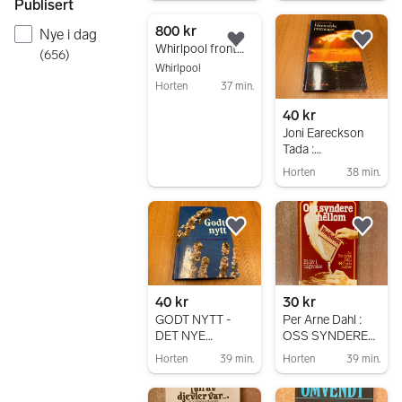
Publisert
Gå til annonsen
800 kr
Nye i dag
Legg til som favoritt.
Legg
Whirlpool frontmatet vaskemaskin hvit
(
656
)
Whirlpool
Horten
37 min.
Gå til annonsen
40 kr
Joni Eareckson
Tada :
HIMMELSKE
Horten
38 min.
INNTRENGER
Gå til annonsen
Legg til som favoritt.
Legg
40 kr
30 kr
GODT NYTT -
Per Arne Dahl :
DET NYE
OSS SYNDERE
TESTAMENTE
IMELLOM - ET
Horten
39 min.
Horten
39 min.
LIV I TILGIVELSE
Gå til annonsen
Gå til annonsen