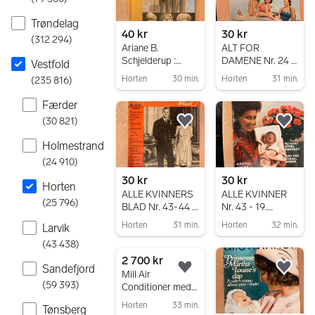
Trøndelag
40 kr
30 kr
(
312 294
)
Ariane B.
ALT FOR
Schjelderup :
DAMENE Nr. 24 -
Vestfold
FILOSOFI -
15. JUNI 1957
Horten
30 min.
Horten
31 min.
(
235 816
)
SOKRATES,
Gå til annonsen
Gå til annonsen
PLATON OG
Færder
ARISTOTELES
(
30 821
)
Legg til som favoritt.
Legg
Holmestrand
(
24 910
)
30 kr
30 kr
Horten
ALLE KVINNERS
ALLE KVINNER
(
25 796
)
BLAD Nr. 43-44 -
Nr. 43 - 19.
1947
Oktober 1971
Horten
31 min.
Horten
32 min.
Larvik
Gå til annonsen
Gå til annonsen
(
43 438
)
2 700 kr
Sandefjord
Legg til som favoritt.
Legg
Mill Air
(
59 393
)
Conditioner med
fjernkontroll hvit
Horten
33 min.
Tønsberg