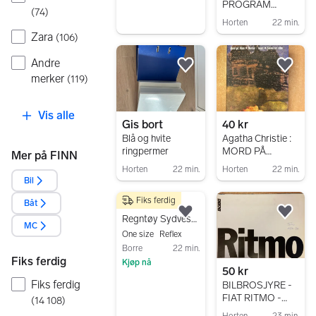
PROGRAM
(
74
)
SESONGEN
Horten
22 min.
1889/90 2.
Zara
(
106
)
Gå til annonsen
DIVISJON AVD.1
HÅNDBALL
Andre
HERRER
Legg til som favoritt.
Legg
merker
(
119
)
Vis alle
Gis bort
40 kr
Blå og hvite
Agatha Christie :
ringpermer
MORD PÅ
Mer på FINN
NILEN/MORDER
Horten
22 min.
Horten
22 min.
I HUSET/SOLEN
Bil
Gå til annonsen
Gå til annonsen
VAR VITNE
Fiks ferdig
Båt
100 kr
Legg til som favoritt.
Legg
Regntøy Sydvest og regnvotter str 1-2 år
MC
One size
Reflex
Borre
22 min.
Fiks ferdig
Kjøp nå
50 kr
Gå til annonsen
Fiks ferdig
BILBROSJYRE -
FIAT RITMO -
(
14 108
)
1978
Horten
23 min.