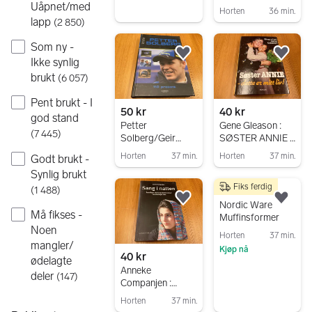
1996
Uåpnet/med
Horten
36 min.
lapp
(
2 850
)
Gå til annonsen
Som ny -
Legg til som favoritt.
Legg
Ikke synlig
brukt
(
6 057
)
Pent brukt - I
50 kr
40 kr
god stand
Petter
Gene Gleason :
(
7 445
)
Solberg/Geir
SØSTER ANNIE -
Svardal : PETTER
DETTE ER MITT
Horten
37 min.
Horten
37 min.
Godt brukt -
SOLBERG
LIV !
Gå til annonsen
Gå til annonsen
Synlig brukt
Fiks ferdig
(
1 488
)
250 kr
Legg til som favoritt.
Legg
Nordic Ware
Må fikses -
Muffinsformer
Noen
Horten
37 min.
mangler/
Kjøp nå
40 kr
ødelagte
Gå til annonsen
Anneke
deler
(
147
)
Companjen :
SANG I NATTEN
Horten
37 min.