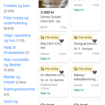
Foreldre og barn
Horten
1 min.
Kjøp nå
(
2 632
)
2 000 kr
Gå til annonsen
Disney Donald
Fritid, hobby og
Duck bok- og
underholdning
DVD-samling
Borre
3 dg.
(
8 615
)
Gå til annonsen
Hage, oppussing
Fiks ferdig
Fiks ferdig
100 kr
200 kr
og hus
(
1 110
)
Legg til som favoritt.
Legg
Billy Elliot DVD
Desigual blomstrete topp / overdel
Hjelp til
film
Str. S
Desigual
Krokstadelva
(
7
)
Horten
4 min.
Horten
2 min.
Kjøp nå
Gå til annonsen
Klær, kosmetikk
Gå til annonsen
og tilbehør
Fiks ferdig
Fiks ferdig
400 kr
250 kr
(
5 525
)
Legg til som favoritt.
Legg
Dr. Martens str 40 ankelstøvler
Baking /
Møbler og
kakedekorering /
Str. 40
Dr. Martens
interiør
(
2 944
)
utstikkere
Åsgårdstrand
Horten
13 min.
13 min.
Næringsvirksomhet
Kjøp nå
Kjøp nå
(
41
)
Gå til annonsen
Gå til annonsen
Sport og