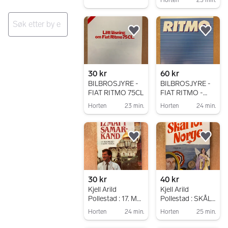
Gå til annonsen
Legg til som favoritt.
Legg
Ingen resultater
30 kr
60 kr
BILBROSJYRE -
BILBROSJYRE -
FIAT RITMO 75CL
FIAT RITMO -
1986
Horten
23 min.
Horten
24 min.
Gå til annonsen
Gå til annonsen
Legg til som favoritt.
Legg
30 kr
40 kr
Kjell Arild
Kjell Arild
Pollestad : 17. MAI
Pollestad : SKÅL
I SAMARKAND -
FOR NORGE
Horten
24 min.
Horten
25 min.
EN RUNDREISE I
Gå til annonsen
Gå til annonsen
SOVJETUNIONE