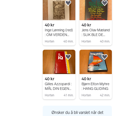
Legg til som favoritt.
Legg
40 kr
40 kr
Inge Lønning (red)
Jens Olav Mæland
: OM VERDEN
: SLIK BLE DE
FULL AV
OMVENDT
Horten
40 min.
Horten
40 min.
DJEVLER VAR ..
Gå til annonsen
Gå til annonsen
Legg til som favoritt.
Legg
40 kr
40 kr
Gilles Azzopardi :
Bjørn Elton Myhre
MÅL DIN EGEN
: HANG GLIDING
IQ
Horten
41 min.
Horten
42 min.
Gå til annonsen
Gå til annonsen
Ønsker du å bli varslet når det