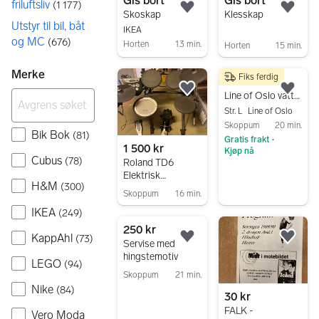
Gis bort
Gis bort
friluftsliv
(
1 177
)
Legg til som favoritt.
Legg
Skoskap
Klesskap
Utstyr til bil, båt
IKEA
og MC
(
676
)
Horten
13 min.
Horten
15 min.
Gå til annonsen
Gå til annonsen
Merke
Fiks ferdig
350 kr
Legg til som favoritt.
Legg
Line of Oslo vattert jakke
Str. L
Line of Oslo
Skoppum
20 min.
Bik Bok
(
81
)
Gratis frakt
•
1 500 kr
Kjøp nå
Cubus
(
78
)
Roland TD6
Gå til annonsen
Elektrisk
H&M
(
300
)
trommesett
Skoppum
16 min.
Gå til annonsen
IKEA
(
249
)
250 kr
KappAhl
(
73
)
Legg til som favoritt.
Legg
Servise med
hingstemotiv
LEGO
(
94
)
Skoppum
21 min.
Nike
(
84
)
Gå til annonsen
30 kr
FALK -
Vero Moda