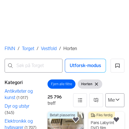
Her er du
FINN
/
Torget
/
Vestfold
/
Horten
Utforsk-modus
Ingen resultater
Filtre
Kategori
Fjern alle filtre
Horten
Åpne filter
Vis filter
Fjern filter
Antikviteter og
25 796
kunst
(
1 017
)
treff
Dyr og utstyr
(
345
)
Betalt plassering
Fiks ferdig
25796 resultater
200 kr
Elektronikk og
Legg til som favoritt.
Legg
Pans Labyrint
hvitevarer
(
1 707
)
DVD film