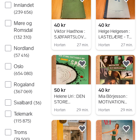
FORFATTEREN
ÅR
Legg til som favoritt.
Legg
Innlandet
(
239 656
)
Møre og
40 kr
40 kr
Romsdal
Viktor Haxthow :
Helge Helgesen :
SJØFARTSLOVE
LASTELÆRE - TIL
(
132 310
)
N/SJØMANNSL
BRUK VED
Horten
27 min.
Horten
27 min.
Nordland
OVEN -
SJØMANNSSKO
Gå til annonsen
Gå til annonsen
LENE
(
57 416
)
Oslo
Legg til som favoritt.
Legg
(
654 080
)
Rogaland
50 kr
40 kr
(
367 069
)
Helene Uri : DEN
Mia Börjesson :
STORE
MOTIVATION
Svalbard
(
36
)
FAKTABOKA OM
OCH
Horten
29 min.
Horten
29 min.
SPRÅK -
MEDKÄNSLA -
Telemark
Gå til annonsen
Gå til annonsen
JUBILEUMSUTG
OM ATT
(
115 875
)
AVE
SAMTALA MED
TONÅRINGAR
Legg til som favoritt.
Legg
Troms
(
79 500
)