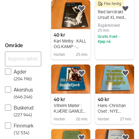
Fiks ferdig
NN
5 000 kr
Legg til som favoritt.
Legg
Rød tørrdrakt
Ursuit XL med
forsterkninger
Åsgårdstrand
25 min.
40 kr
Gratis frakt
•
Kari Melby : KALL
Kjøp nå
Område
OG KAMP -
Gå til annonsen
NORSK
Horten
25 min.
SYKEPLEIERFOR
Gå til annonsen
BUNDS
HISTORIE
Agder
Legg til som favoritt.
Legg
(
204 196
)
Akershus
(
646 246
)
40 kr
40 kr
Vilhelm Møller :
Hans-Christian
Buskerud
KJÆRE GAMLE
Oset : NYE
(
227 944
)
SANDEFJORD -
ANEKDOTER OG
Horten
26 min.
Horten
27 min.
MED
SMÅSTUBBER
Finnmark
Gå til annonsen
Gå til annonsen
DEDIKASJON
FRA 50 GLADE
(
12 534
)
FRA
GJENGANGER-