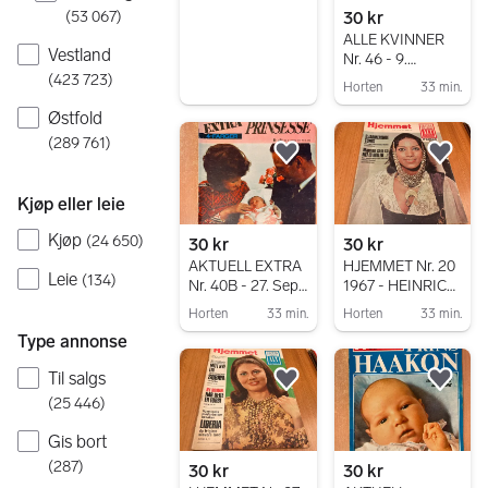
Gå til annonsen
30 kr
(
53 067
)
ALLE KVINNER
Vestland
Nr. 46 - 9.
November 1971
(
423 723
)
Horten
33 min.
Gå til annonsen
Østfold
(
289 761
)
Legg til som favoritt.
Legg
Kjøp eller leie
Kjøp
(
24 650
)
30 kr
30 kr
AKTUELL EXTRA
HJEMMET Nr. 20
Leie
(
134
)
Nr. 40B - 27. Sept.
1967 - HEINRICH
1971 - SONJAS
HAAPE -
Horten
33 min.
Horten
33 min.
LILLE
MENNEN SOM
Gå til annonsen
Gå til annonsen
Type annonse
PRINSESSE
SA NEI TIL
HITLER . . !
Til salgs
Legg til som favoritt.
Legg
(
25 446
)
Gis bort
(
287
)
30 kr
30 kr