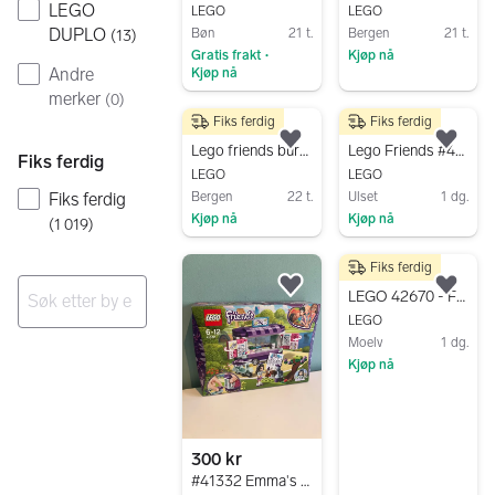
LEGO
LEGO
LEGO
DUPLO
Bøn
21 t.
Bergen
21 t.
(
13
)
Gratis frakt
Kjøp nå
•
Andre
Kjøp nå
Gå til annonsen
merker
Gå til annonsen
(
0
)
Fiks ferdig
Fiks ferdig
30 kr
500 kr
Legg til som favoritt.
Legg
Lego friends bursdag
Lego Friends #41701 Streetfood market
Fiks ferdig
LEGO
LEGO
Fiks ferdig
Bergen
22 t.
Ulset
1 dg.
Kjøp nå
Kjøp nå
(
1 019
)
Gå til annonsen
Gå til annonsen
Fiks ferdig
1 600 kr
Legg til som favoritt.
Legg
LEGO 42670 - Friends - Heartlake City Apartments and Shops
LEGO
Ingen resultater
Moelv
1 dg.
Kjøp nå
Gå til annonsen
300 kr
#41332 Emma's Art Stand