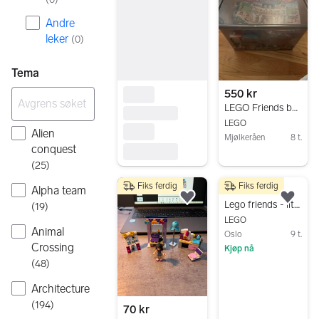
Andre
leker
(
0
)
Tema
550 kr
LEGO Friends byggesett
LEGO
Alien
Mjølkeråen
8 t.
conquest
Gå til annonsen
(
25
)
Fiks ferdig
Fiks ferdig
Alpha team
15 kr
Legg til som favoritt.
Legg
Lego friends - lite sett
(
19
)
LEGO
Animal
Oslo
9 t.
Crossing
Kjøp nå
(
48
)
Gå til annonsen
Architecture
(
194
)
70 kr