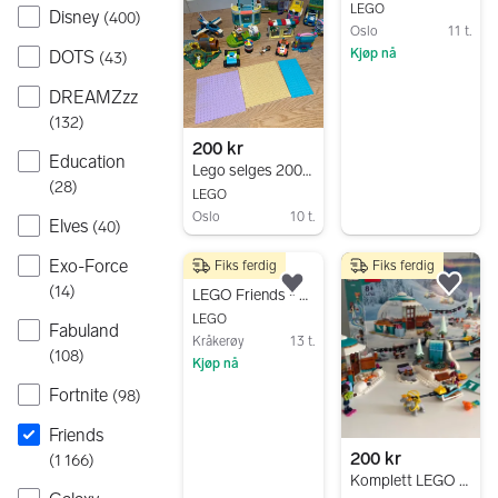
LEGO
Disney
(
400
)
Oslo
11 t.
Kjøp nå
DOTS
(
43
)
Gå til annonsen
DREAMZzz
(
132
)
200 kr
Education
Lego selges 200kr samlet
(
28
)
LEGO
Oslo
10 t.
Elves
(
40
)
Gå til annonsen
Exo-Force
Fiks ferdig
Fiks ferdig
100 kr
(
14
)
Legg til som favoritt.
Legg
LEGO Friends - ny eske
LEGO
Fabuland
Kråkerøy
13 t.
(
108
)
Kjøp nå
Gå til annonsen
Fortnite
(
98
)
Friends
200 kr
(
1 166
)
Komplett LEGO Friends 41760 Igloo Holiday Adventure