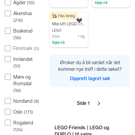
Agder
(
50
)
Kjøp nå
Gå til annonsen
Akershus
Fiks ferdig
200 kr
(
216
)
Legg til som favoritt.
Mia sitt LEGO Friends hus
Buskerud
LEGO
Oslo
1 dg.
(
56
)
Kjøp nå
Finnmark
(
0
)
Gå til annonsen
Innlandet
Ønsker du å bli varslet når det
(
51
)
kommer nye treff i dette søket?
Møre og
Opprett lagret søk
Romsdal
(
56
)
Nordland
(
8
)
Side 1
Sider
Neste side
ikon
,
Oslo
(
173
)
Rogaland
LEGO Friends | LEGO og
(
124
)
DUPLO | til salgs