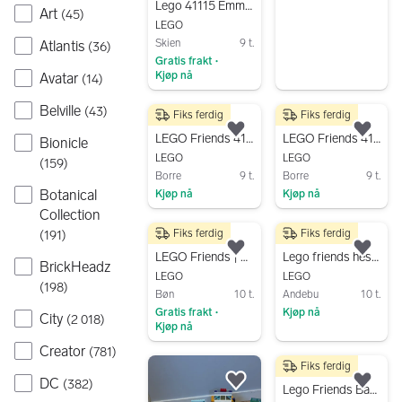
Lego 41115 Emmas Creative workshop
Art
(
45
)
LEGO
Skien
9 t.
Atlantis
(
36
)
Gratis frakt
•
Kjøp nå
Avatar
(
14
)
Gå til annonsen
Belville
(
43
)
Fiks ferdig
Fiks ferdig
200 kr
150 kr
Legg til som favoritt.
Legg
LEGO Friends 41338 Sports arena
LEGO Friends 41322 vinterhytte med skøytebane
Bionicle
LEGO
LEGO
(
159
)
Borre
9 t.
Borre
9 t.
Botanical
Kjøp nå
Kjøp nå
Collection
Gå til annonsen
Gå til annonsen
Fiks ferdig
Fiks ferdig
(
191
)
49 kr
200 kr
Legg til som favoritt.
Legg
LEGO Friends | Mobile Music Trailer | Polybag (30658)
Lego friends hestegenfee
BrickHeadz
LEGO
LEGO
(
198
)
Bøn
10 t.
Andebu
10 t.
Gratis frakt
Kjøp nå
•
City
(
2 018
)
Kjøp nå
Gå til annonsen
Gå til annonsen
Creator
(
781
)
Fiks ferdig
150 kr
DC
(
382
)
Legg til som favoritt.
Legg
Lego Friends Bakeri