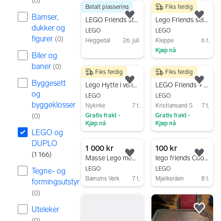
(
0
)
Betalt plassering
Fiks ferdig
1166 resultater
2 000 kr
150 kr
Bamser,
Legg til som favoritt.
Legg
LEGO Friends stor samling klosser og sett
Lego Friends selges
dukker og
LEGO
LEGO
figurer
(
0
)
Heggedal
26. juli
Kleppe
6 t.
Kjøp nå
Gå til annonsen
Biler og
Gå til annonsen
baner
(
0
)
Fiks ferdig
Fiks ferdig
450 kr
490 kr
Byggesett
Legg til som favoritt.
Legg
Lego Hytte i vennskapstreet 41703
LEGO Friends + Disney Princess/m Hefter (41142) (41387) (41305)
og
LEGO
LEGO
byggeklosser
Nykirke
7 t.
Kristiansand S
7 t.
(
0
)
Gratis frakt
Gratis frakt
•
•
Kjøp nå
Kjøp nå
LEGO og
Gå til annonsen
Gå til annonsen
DUPLO
1 000 kr
100 kr
(
1 166
)
Legg til som favoritt.
Legg
Masse Lego med oppbevarings pose/matte
lego friends Cooking show
LEGO
LEGO
Tegne- og
Bærums Verk
7 t.
Mjølkeråen
8 t.
formingsutstyr
Gå til annonsen
Gå til annonsen
(
0
)
Uteleker
Legg
(
0
)