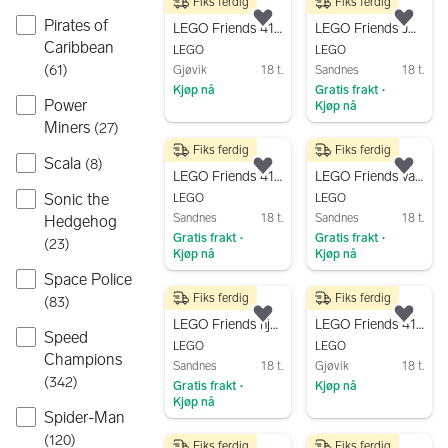
Fiks ferdig
Fiks ferdig
90 kr
50 kr
Pirates of
Legg til som favoritt.
Legg
LEGO Friends 41308 Stephanie's Friendship cakes
LEGO Friends JUL smådeler og tilbehør
Caribbean
LEGO
LEGO
(
61
)
Gjøvik
18 t.
Sandnes
18 t.
Kjøp nå
Gratis frakt
•
Power
Kjøp nå
Gå til annonsen
Miners
(
27
)
Gå til annonsen
Fiks ferdig
Fiks ferdig
40 kr
40 kr
Scala
(
8
)
Legg til som favoritt.
Legg
LEGO Friends 41425 blomsterbil og bod
LEGO Friends valpesalong sett 41114
Sonic the
LEGO
LEGO
Sandnes
18 t.
Sandnes
18 t.
Hedgehog
Gratis frakt
Gratis frakt
•
•
(
23
)
Kjøp nå
Kjøp nå
Space Police
Gå til annonsen
Gå til annonsen
Fiks ferdig
Fiks ferdig
(
83
)
30 kr
200 kr
Legg til som favoritt.
Legg
LEGO Friends hjerteskrin med instruksjonshefte
LEGO Friends 41692 Dyreklinikkens redningshelikopter
Speed
LEGO
LEGO
Champions
Sandnes
18 t.
Gjøvik
18 t.
(
342
)
Gratis frakt
Kjøp nå
•
Kjøp nå
Gå til annonsen
Spider-Man
Gå til annonsen
(
120
)
Fiks ferdig
Fiks ferdig