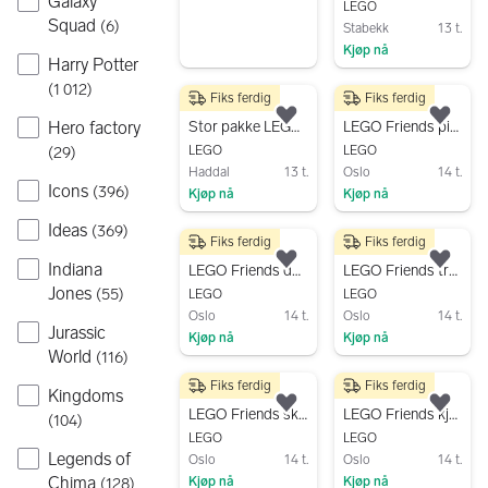
Galaxy
LEGO
Squad
(
6
)
Stabekk
13 t.
Kjøp nå
Harry Potter
Gå til annonsen
(
1 012
)
Fiks ferdig
Fiks ferdig
3 000 kr
150 kr
Legg til som favoritt.
Legg
Hero factory
Stor pakke LEGO Friends
LEGO Friends pizzarestaurant
LEGO
LEGO
(
29
)
Haddal
13 t.
Oslo
14 t.
Icons
(
396
)
Kjøp nå
Kjøp nå
Gå til annonsen
Gå til annonsen
Ideas
(
369
)
Fiks ferdig
Fiks ferdig
300 kr
650 kr
Indiana
Legg til som favoritt.
Legg
LEGO Friends dyreklinikk med ambulanse
LEGO Friends trehus
Jones
(
55
)
LEGO
LEGO
Oslo
14 t.
Oslo
14 t.
Jurassic
Kjøp nå
Kjøp nå
World
(
116
)
Gå til annonsen
Gå til annonsen
Fiks ferdig
Fiks ferdig
400 kr
500 kr
Kingdoms
Legg til som favoritt.
Legg
LEGO Friends skole
LEGO Friends kjøpesenter
(
104
)
LEGO
LEGO
Legends of
Oslo
14 t.
Oslo
14 t.
Chima
Kjøp nå
Kjøp nå
(
128
)