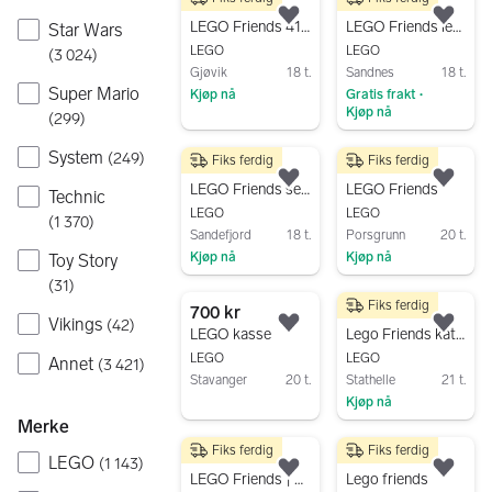
280 kr
75 kr
Legg til som favoritt.
Legg
LEGO Friends 41698 kjæledyrenes lekeplass
LEGO Friends lekesett med scene og figur
Star Wars
LEGO
LEGO
(
3 024
)
Gjøvik
18 t.
Sandnes
18 t.
Super Mario
Kjøp nå
Gratis frakt
•
Kjøp nå
(
299
)
Gå til annonsen
Gå til annonsen
System
(
249
)
Fiks ferdig
Fiks ferdig
750 kr
500 kr
Legg til som favoritt.
Legg
LEGO Friends sett - 4 sett selges
LEGO Friends
Technic
LEGO
LEGO
(
1 370
)
Sandefjord
18 t.
Porsgrunn
20 t.
Kjøp nå
Kjøp nå
Toy Story
Gå til annonsen
Gå til annonsen
(
31
)
Fiks ferdig
700 kr
200 kr
Vikings
(
42
)
Legg til som favoritt.
Legg
LEGO kasse
Lego Friends katamaran
LEGO
LEGO
Annet
(
3 421
)
Stavanger
20 t.
Stathelle
21 t.
Kjøp nå
Gå til annonsen
Merke
Gå til annonsen
Fiks ferdig
Fiks ferdig
49 kr
30 kr
LEGO
(
1 143
)
Legg til som favoritt.
Legg
LEGO Friends | Mobile Music Trailer | Polybag (30658)
Lego friends