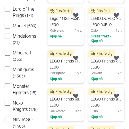
Gå til annonsen
Gå til annonsen
Lord of the
Fiks ferdig
Fiks ferdig
99 kr
250 kr
Rings
(
171
)
Legg til som favoritt.
Legg
Lego 41123 Foal's Washing Station
LEGO DUPLO Friends byggesett for småbarn
LEGO
LEGO DUPLO
Marvel
(
589
)
Kolvereid
14 t.
Oslo
15 t.
Mindstorms
Kjøp nå
Gratis frakt
•
Kjøp nå
(
27
)
Gå til annonsen
Gå til annonsen
Minecraft
Fiks ferdig
Fiks ferdig
450 kr
400 kr
(
355
)
Legg til som favoritt.
Legg
LEGO Friends Hestestall leke sett
LEGO Friends klosser og sett
LEGO
LEGO
Minifigures
Porsgrunn
15 t.
Stavern
17 t.
(
1 303
)
Kjøp nå
Kjøp nå
Monster
Gå til annonsen
Gå til annonsen
Fiks ferdig
Fiks ferdig
Fighters
(
15
)
800 kr
500 kr
Legg til som favoritt.
Legg
LEGO Friends hussett med minifigurer
LEGO Friends trehytte 41703, 701 deler
Nexo
LEGO
LEGO
Knights
(
178
)
Rakkestad
17 t.
Oslo
17 t.
Kjøp nå
Kjøp nå
NINJAGO
Gå til annonsen
Gå til annonsen
(
1 485
)