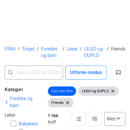
Her er du
FINN
/
Torget
/
Foreldre
/
Leker
/
LEGO og
/
Friends
og barn
DUPLO
Utforsk-modus
Ingen resultater
Filtre
Kategori
Fjern alle filtre
LEGO og DUPLO
Åpne filter
Vis filter
Fjern filter
Foreldre og
Friends
Vis filter
Fjern filter
barn
Leker
1 166
treff
Babyleker