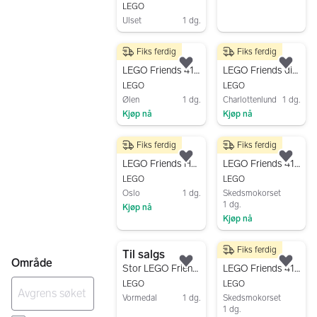
LEGO
Ulset
1 dg.
Gå til annonsen
Fiks ferdig
Fiks ferdig
65 kr
1 600 kr
Legg til som favoritt.
Legg
LEGO Friends 41738 Redningssykkel for hunder
LEGO Friends diverse byggesett
LEGO
LEGO
Ølen
1 dg.
Charlottenlund
1 dg.
Kjøp nå
Kjøp nå
Gå til annonsen
Gå til annonsen
Fiks ferdig
Fiks ferdig
230 kr
150 kr
Legg til som favoritt.
Legg
LEGO Friends Heartlake City Café 42618
LEGO Friends 41091 Mia’s Roadster byggesett
LEGO
LEGO
Oslo
1 dg.
Skedsmokorset
1 dg.
Kjøp nå
Kjøp nå
Gå til annonsen
Gå til annonsen
Fiks ferdig
Til salgs
280 kr
Område
Legg til som favoritt.
Legg
Stor LEGO Friends-samling med 30 sett – selges etter interesse
LEGO Friends 41333 Olivia’s Mission Vehicle
LEGO
LEGO
Vormedal
1 dg.
Skedsmokorset
1 dg.
Gå til annonsen