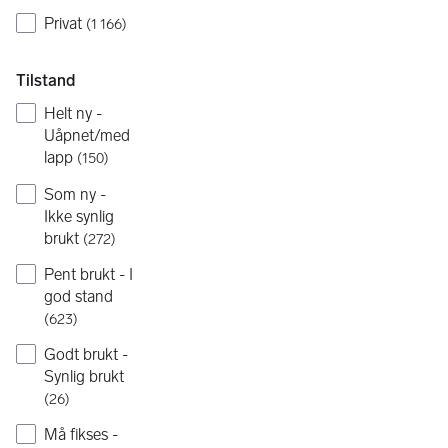
Privat
(
1 166
)
Tilstand
Helt ny -
Uåpnet/med
lapp
(
150
)
Som ny -
Ikke synlig
brukt
(
272
)
Pent brukt - I
god stand
(
623
)
Godt brukt -
Synlig brukt
(
26
)
Må fikses -