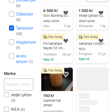
Bordlamper
(
5
)
10 resultater
6 500 kr
1 500 kr
Stålamper
Legg til som favoritt.
Legg
Stor Bumling 60cm
Ateljé Lyktan Supertube
(
3
)
ateljé Lyktan
ateljé Lyktan
Oslo
5 dg.
Billingstad
7 dg.
Taklamper
Gå til annonsen
Gå til annonsen
(
10
)
Fiks ferdig
Fiks ferdig
300 kr
850 kr
Vegglamper
Legg til som favoritt.
Legg
Fin taklampe
taklampe i smijern med 3 pærer
(
1
)
høyde 32 cm.
IKEA
Bruker lyspære.
Porsgrunn
27. juli
Trondheim
28. juli
Andre
Kjøp nå
Kjøp nå
lamper
(
0
)
Gå til annonsen
Gå til annonsen
Fiks ferdig
Merke
Legg til som favoritt.
ateljé Lyktan
150 kr
Gammel tak
(
3
)
lampe
IKEA
(
2
)
Hauglandshella