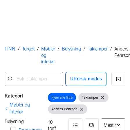
Her er du
FINN
/
Torget
/
Møbler
/
Belysning
/
Taklamper
/
Anders
og
Pehrso
interiør
Utforsk-modus
Ingen resultater
Filtre
Kategori
Fjern alle filtre
Taklamper
Åpne filter
Vis filter
Fjern filter
Møbler og
Anders Pehrson
Vis filter
Fjern filter
interiør
Belysning
10
treff