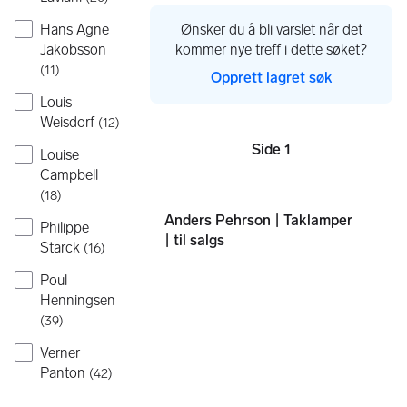
Hans Agne
Ønsker du å bli varslet når det
Jakobsson
kommer nye treff i dette søket?
(
11
)
Opprett lagret søk
Louis
Weisdorf
(
12
)
Side 1
Louise
Sider
Campbell
(
18
)
Anders Pehrson | Taklamper
Philippe
| til salgs
Starck
(
16
)
Poul
Henningsen
(
39
)
Verner
Panton
(
42
)