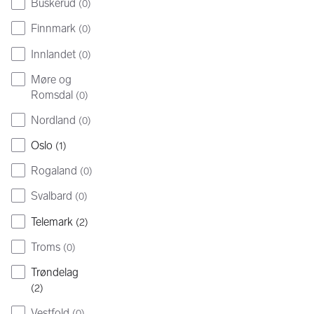
Buskerud
(
0
)
Finnmark
(
0
)
Innlandet
(
0
)
Møre og
Romsdal
(
0
)
Nordland
(
0
)
Oslo
(
1
)
Rogaland
(
0
)
Svalbard
(
0
)
Telemark
(
2
)
Troms
(
0
)
Trøndelag
(
2
)
Vestfold
(
0
)