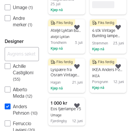
25. juli
Umage
(
1
)
Kjøp nå
Gå til annonsen
Andre
Fiks ferdig
Fiks ferdig
merker
7 500 kr
7 500 kr
(
1
)
Legg til som favoritt.
Legg
Ateljé Lyktan Bumling pendel – original – design av Anders Pehrson
4 stk Vintage
Bumling lampe
ateljé Lyktan
Designer
250mm fra Atelje
Trondheim
3. juli
Strømmen
23. juni
Lyktan
Kjøp nå
Kjøp nå
Gå til annonsen
Gå til annonsen
Fiks ferdig
Fiks ferdig
599 kr
300 kr
Achille
Legg til som favoritt.
Legg
Lyspære fra
IKEA Anders Pehrson messing lysekrone til stearinlys
Castiglioni
Osram Vintage
IKEA
(
55
)
1906 LED pære
Porsgrunn
12. juni
Hagan
21. juni
4W E27 1800K
Kjøp nå
Kjøp nå
Alberto
110 lm
Gå til annonsen
Gå til annonsen
Meda
(
12
)
1 000 kr
Anders
Legg til som favoritt.
Eos fjærlampe 75
Pehrson
(
10
)
Umage
Fjerdingby
12. juni
Ferruccio
Gå til annonsen
Laviani
(
20
)