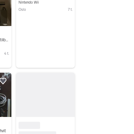
Nintendo Wii
Oslo
7 t.
Gå til annonsen
Nintendo Wii med masse tilbehør
4 t.
Legg til som favoritt.
hvit