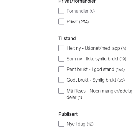
Privat/forhandler
Forhandler
(
0
)
Privat
(
234
)
Tilstand
Helt ny - Uåpnet/med lapp
(
4
)
Som ny - Ikke synlig brukt
(
19
)
Pent brukt - I god stand
(
144
)
Godt brukt - Synlig brukt
(
35
)
Må fikses - Noen mangler/ødela
deler
(
1
)
Publisert
Nye i dag
(
12
)