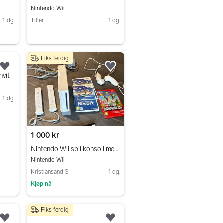
Nintendo Wii
1 dg.
Tiller
1 dg.
Gå til annonsen
Fiks ferdig
Legg til som favoritt.
Legg til som favoritt.
hvit
1 dg.
1 000 kr
Nintendo Wii spillkonsoll med tilbehør
Nintendo Wii
Kristiansand S
1 dg.
Kjøp nå
Gå til annonsen
Fiks ferdig
1 700 kr
Legg til som favoritt.
Legg til som favoritt.