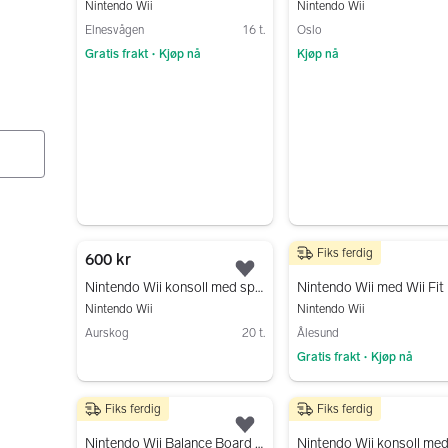
Nintendo Wii
Nintendo Wii
Elnesvågen
16 t.
Oslo
Gratis frakt
Kjøp nå
Kjøp nå
•
Gå til annonsen
Gå til annonsen
Fiks ferdig
600 kr
700 kr
Legg til som favoritt.
Nintendo Wii konsoll med spillpakke selges
Nintendo Wii med Wii Fit
Nintendo Wii
Nintendo Wii
Aurskog
20 t.
Ålesund
Gratis frakt
Kjøp nå
•
Gå til annonsen
Gå til annonsen
Fiks ferdig
Fiks ferdig
350 kr
3 200 kr
Legg til som favoritt.
Nintendo Wii Balance Board brett