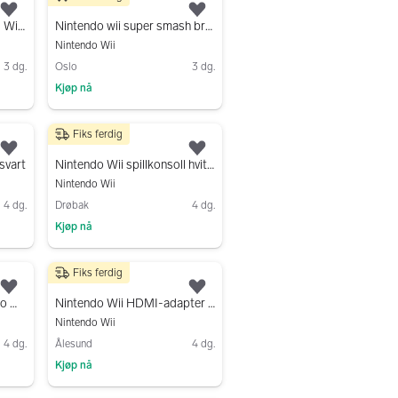
2 499 kr
Legg til som favoritt.
Legg til som favoritt.
Nintendo Wii konsoll med Wii Fit Balance Board og spill
Nintendo wii super smash bros Nintendo land super mario world mariokart
Nintendo Wii
3 dg.
Oslo
3 dg.
Kjøp nå
Gå til annonsen
Fiks ferdig
1 000 kr
Legg til som favoritt.
Legg til som favoritt.
 svart
Nintendo Wii spillkonsoll hvit med bag
Nintendo Wii
4 dg.
Drøbak
4 dg.
Kjøp nå
Gå til annonsen
Fiks ferdig
199 kr
Legg til som favoritt.
Legg til som favoritt.
Diverse Utstyr til Nintendo Wii
Nintendo Wii HDMI-adapter Wii2HDMI
Nintendo Wii
4 dg.
Ålesund
4 dg.
Kjøp nå
Gå til annonsen