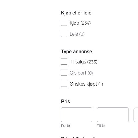
Kjøp eller leie
Kjøp
(
234
)
Leie
(
0
)
Type annonse
Til salgs
(
233
)
Gis bort
(
0
)
Ønskes kjøpt
(
1
)
Pris
Fra kr
Til kr