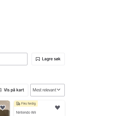
Lagre søk
ter
Vis på kart
Fiks ferdig
500 kr
Legg til som favoritt.
Legg til som favoritt.
Nintendo Wii