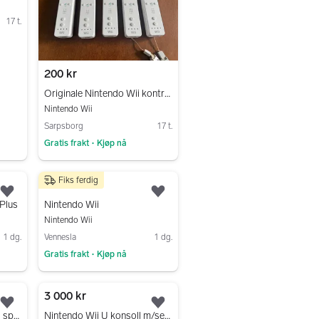
17 t.
200 kr
Originale Nintendo Wii kontroller selges!
Nintendo Wii
Sarpsborg
17 t.
Gratis frakt
Kjøp nå
•
Gå til annonsen
Fiks ferdig
300 kr
Legg til som favoritt.
Legg til som favoritt.
 Plus
Nintendo Wii
Nintendo Wii
1 dg.
Vennesla
1 dg.
Gratis frakt
Kjøp nå
•
Gå til annonsen
3 000 kr
Legg til som favoritt.
Legg til som favoritt.
Nintendo Wii konsoll med spill, Wii Fit-brett og kontrollere
Nintendo Wii U konsoll m/seks spill, ekstra controllere og utstyr