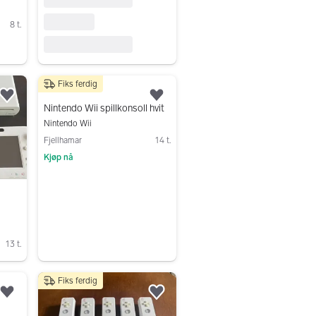
8 t.
Fiks ferdig
1 200 kr
Legg til som favoritt.
Legg til som favoritt.
Nintendo Wii spillkonsoll hvit
Nintendo Wii
Fjellhamar
14 t.
Kjøp nå
Gå til annonsen
13 t.
Fiks ferdig
Legg til som favoritt.
Legg til som favoritt.