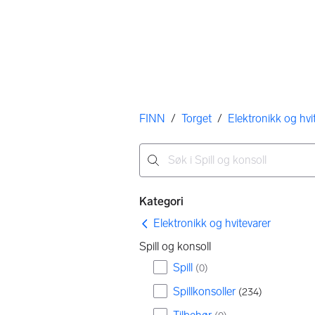
Her er du
FINN
/
Torget
/
Elektronikk og hvi
Ingen resultater
Filtre
Kategori
Elektronikk og hvitevarer
Spill og konsoll
Spill
(
0
)
Spillkonsoller
(
234
)