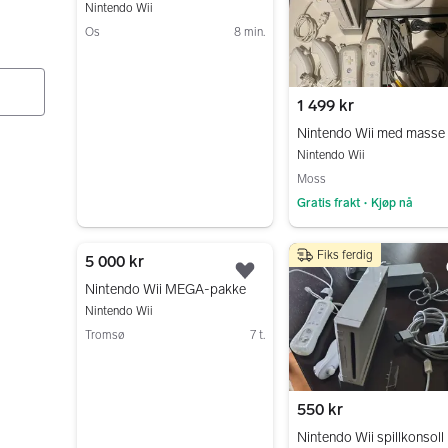
Nintendo Wii
Os
8 min.
Gå til annonsen
1 499 kr
Nintendo Wii
Moss
Gratis frakt
Kjøp nå
•
Gå til annonsen
Fiks ferdig
5 000 kr
Legg til som favoritt.
Nintendo Wii MEGA-pakke
Nintendo Wii
Tromsø
7 t.
Gå til annonsen
550 kr
Nintendo Wii spillkonsoll 