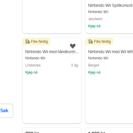
Nintendo Wii Spillkonsoll
Nintendo Wii
Jessheim
Kjøp nå
Gå til annonsen
Fiks ferdig
Fiks ferdig
850 kr
1 250 kr
Legg til som favoritt.
Nintendo Wii med håndkontroll kabler og diverse utstyr
Nintendo Wii med Wii Wh
Nintendo Wii
Nintendo Wii
Lindesnes
3 dg.
Bergen
Kjøp nå
Kjøp nå
Gå til annonsen
Gå til annonsen
Søk