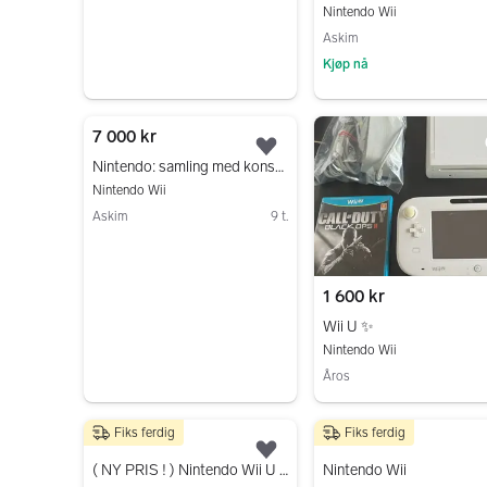
Nintendo Wii
Askim
Kjøp nå
Gå til annonsen
7 000 kr
Legg til som favoritt.
Nintendo: samling med konsoller, spill og tilbehør
Nintendo Wii
Askim
9 t.
Gå til annonsen
1 600 kr
Wii U ✨
Nintendo Wii
Åros
Gå til annonsen
Fiks ferdig
Fiks ferdig
599 kr
400 kr
Legg til som favoritt.
( NY PRIS ! ) Nintendo Wii U konsollpakke
Nintendo Wii