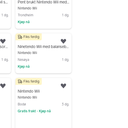
Nintendo Wii U spillkonsoll svart
Pent brukt Nintendo Wii med spill selges
Nintendo Wii
1 dg.
Trondheim
1 dg.
Kjøp nå
Gå til annonsen
Fiks ferdig
1 000 kr
Legg til som favoritt.
Legg til som favoritt.
Nintendo Wii - Sports Resorts-pakke - 2 kontrollere
Ninetendo Wii med balansebrett, spill, ratt og extra kontroller
Nintendo Wii
1 dg.
Nesøya
1 dg.
Kjøp nå
Gå til annonsen
Fiks ferdig
2 000 kr
Legg til som favoritt.
Legg til som favoritt.
Nintendo Wii
Nintendo Wii
Bodø
3 dg.
Gratis frakt
Kjøp nå
•
Gå til annonsen