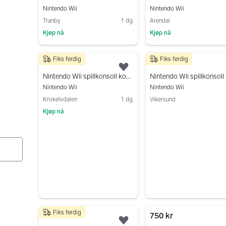
Nintendo Wii
Nintendo Wii
Tranby
1 dg.
Arendal
Kjøp nå
Kjøp nå
Gå til annonsen
Gå til annonsen
Fiks ferdig
Fiks ferdig
850 kr
1 090 kr
Legg til som favoritt.
Nintendo Wii spillkonsoll komplett – 2 kontrollere, 2 nunchuk, alle kabler
Nintendo Wii spillkonsoll 
Nintendo Wii
Nintendo Wii
Krokelvdalen
1 dg.
Vikersund
Kjøp nå
Gå til annonsen
Gå til annonsen
Fiks ferdig
1 200 kr
750 kr
Legg til som favoritt.