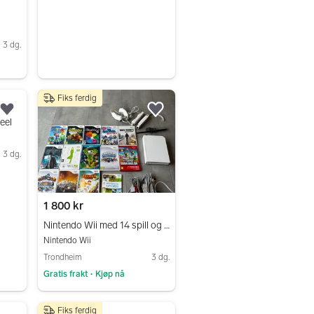
3 dg.
Fiks ferdig
Legg til som favoritt.
Legg til som favoritt.
eel
3 dg.
1 800 kr
Nintendo Wii med 14 spill og kontroller/kabler
Nintendo Wii
Trondheim
3 dg.
Gratis frakt
Kjøp nå
•
Gå til annonsen
Fiks ferdig