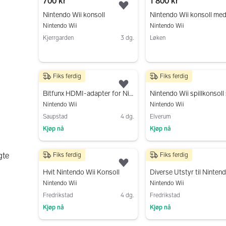
700 kr
1 800 kr
Legg til som favoritt.
Nintendo Wii konsoll
Nintendo Wii
Nintendo Wii
Kjerrgarden
3 dg.
Løken
Gå til annonsen
Gå til annonsen
Fiks ferdig
Fiks ferdig
200 kr
600 kr
Legg til som favoritt.
Bitfunx HDMI-adapter for Nintendo Wii
Nintendo Wii spillkonsoll
Nintendo Wii
Nintendo Wii
Saupstad
4 dg.
Elverum
Kjøp nå
Kjøp nå
Gå til annonsen
Gå til annonsen
gte
Fiks ferdig
Fiks ferdig
699 kr
300 kr
Legg til som favoritt.
Hvit Nintendo Wii Konsoll
Nintendo Wii
Nintendo Wii
Fredrikstad
4 dg.
Fredrikstad
Kjøp nå
Kjøp nå
Gå til annonsen
Gå til annonsen