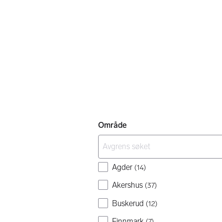
Område
Agder
(
14
)
Akershus
(
37
)
Buskerud
(
12
)
Finnmark
(
7
)