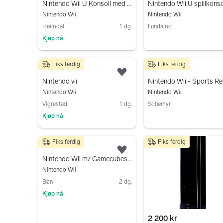
Nintendo Wii U Konsoll med GamePad - Svart
Nintendo Wii
Nintendo Wii
Heimdal
1 dg.
Lundamo
Kjøp nå
Gå til annonsen
Gå til annonsen
Fiks ferdig
Fiks ferdig
1 400 kr
899 kr
Legg til som favoritt.
Nintendo vii
Nintendo Wii
Nintendo Wii
Vigrestad
1 dg.
Sofiemyr
Kjøp nå
Gå til annonsen
Gå til annonsen
Fiks ferdig
Fiks ferdig
999 kr
Legg til som favoritt.
Nintendo Wii m/ Gamecubestøtte | Konsollpakke
Nintendo Wii
Bøn
2 dg.
Kjøp nå
Gå til annonsen
2 200 kr