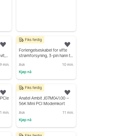
Fiks ferdig
35 kr
Legg til som favoritt.
Legg til som favoritt.
Forlengelseskabel for vifte
vit,
strømforsyning, 3-pin hann til
3-pin hunn – 20 cm
9 min.
Ask
10 min.
Kjøp nå
Gå til annonsen
Fiks ferdig
50 kr
Legg til som favoritt.
Legg til som favoritt.
 PCIe
Anatel Ambit J07M041.00 –
56K Mini PCI Modemkort
1 min.
Ask
11 min.
Kjøp nå
Gå til annonsen
Fiks ferdig