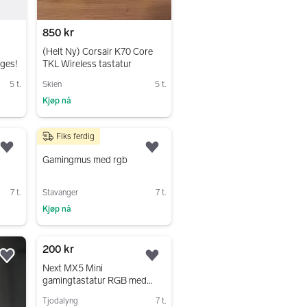
850 kr
(Helt Ny) Corsair K70 Core
ges!
TKL Wireless tastatur
5 t.
Skien
5 t.
Kjøp nå
Gå til annonsen
Fiks ferdig
199 kr
Legg til som favoritt.
Legg til som favoritt.
Gamingmus med rgb
7 t.
Stavanger
7 t.
Kjøp nå
Gå til annonsen
200 kr
Legg til som favoritt.
Legg til som favoritt.
Next MX5 Mini
gamingtastatur RGB med
kabel
Tjodalyng
7 t.