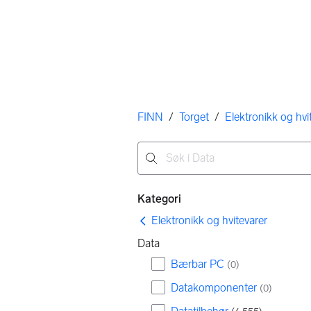
Her er du
FINN
/
Torget
/
Elektronikk og hvi
Ingen resultater
Filtre
Kategori
Elektronikk og hvitevarer
Data
Bærbar PC
(
0
)
Datakomponenter
(
0
)