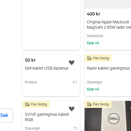
Gå til annonsen
400 kr
Original Apple Macbook
MagSafe 2 85W lader sel
Nannestad
Kjøp nå
Gå til annonsen
Fiks ferdig
50 kr
199 kr
Legg til som favoritt.
Dell kablet USB datamus
Razer kablet gamingmus
Kvaløya
6 t.
Stavanger
Kjøp nå
Gå til annonsen
Gå til annonsen
Fiks ferdig
Fiks ferdig
199 kr
Legg til som favoritt.
SVIVE gamingmus kablet
Søk
RGB
Stavanger
7 t.