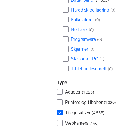
Datatilbehør
(
4 555
)
Harddisk og lagring
(
0
)
Kalkulatorer
(
0
)
Nettverk
(
0
)
Programvare
(
0
)
Skjermer
(
0
)
Stasjonær PC
(
0
)
Tablet og lesebrett
(
0
)
Type
Adapter
(
1 323
)
Printere og tilbehør
(
1 089
)
Tilleggsutstyr
(
4 555
)
Webkamera
(
146
)