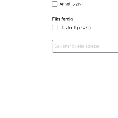
Annet
(
3 219
)
Fiks ferdig
Fiks ferdig
(
3 452
)
Ingen resultater