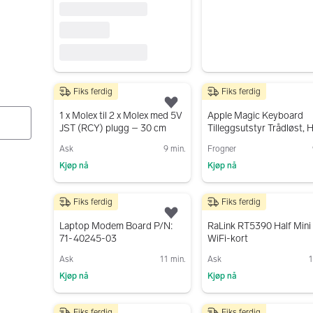
Fiks ferdig
Fiks ferdig
40 kr
400 kr
Legg til som favoritt.
1 x Molex til 2 x Molex med 5V
Apple Magic Keyboard
JST (RCY) plugg – 30 cm
Tilleggsutstyr Trådløst, H
Aluminium
Ask
9 min.
Frogner
Kjøp nå
Kjøp nå
Gå til annonsen
Gå til annonsen
Fiks ferdig
Fiks ferdig
50 kr
50 kr
Legg til som favoritt.
Laptop Modem Board P/N:
RaLink RT5390 Half Mini
71-40245-03
WiFi-kort
Ask
11 min.
Ask
1
Kjøp nå
Kjøp nå
Gå til annonsen
Gå til annonsen
Fiks ferdig
Fiks ferdig