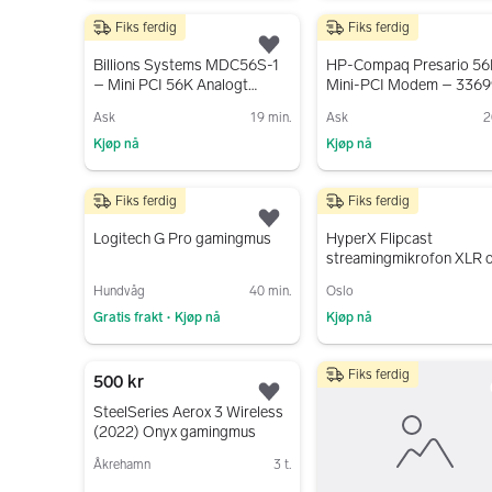
Gå til annonsen
Gå til annonsen
Fiks ferdig
Fiks ferdig
30 kr
50 kr
Legg til som favoritt.
Billions Systems MDC56S-1
HP-Compaq Presario 56
– Mini PCI 56K Analogt
Mini-PCI Modem – 3369
Modemkort
001
Ask
19 min.
Ask
2
Kjøp nå
Kjøp nå
Gå til annonsen
Gå til annonsen
Fiks ferdig
Fiks ferdig
450 kr
1 200 kr
Legg til som favoritt.
Logitech G Pro gamingmus
HyperX Flipcast
streamingmikrofon XLR 
USB
Hundvåg
40 min.
Oslo
Gratis frakt
Kjøp nå
Kjøp nå
•
Gå til annonsen
Gå til annonsen
Fiks ferdig
500 kr
Legg til som favoritt.
SteelSeries Aerox 3 Wireless
(2022) Onyx gamingmus
Åkrehamn
3 t.