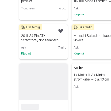
pedaler
10/100 Mbps Ethernet S
Trondheim
6 dg.
Ask
Kjøp nå
Gå til annonsen
Gå til annonsen
Fiks ferdig
Fiks ferdig
80 kr
40 kr
Legg til som favoritt.
20 til 24 Pin ATX
Molex til Sata strømkabe
Strømforsyningsadapter-
vinklet
kabel
Ask
7 min.
Ask
Kjøp nå
Kjøp nå
Gå til annonsen
Gå til annonsen
30 kr
1 x Molex til 2 x Molex
strømkabel – blå, 10 cm
Ask
Gå til annonsen