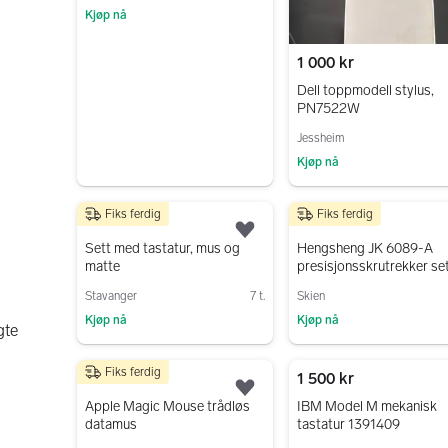
Kjøp nå
Gå til annonsen
1 000 kr
Dell toppmodell stylus,
PN7522W
Jessheim
Kjøp nå
Gå til annonsen
Fiks ferdig
Fiks ferdig
399 kr
300 kr
Legg til som favoritt.
Sett med tastatur, mus og
Hengsheng JK 6089-A
matte
presisjonsskrutrekker sett
PC og elektronikk
Stavanger
7 t.
Skien
Kjøp nå
Kjøp nå
gte
Gå til annonsen
Gå til annonsen
Fiks ferdig
200 kr
1 500 kr
Legg til som favoritt.
Apple Magic Mouse trådløs
IBM Model M mekanisk
datamus
tastatur 1391409