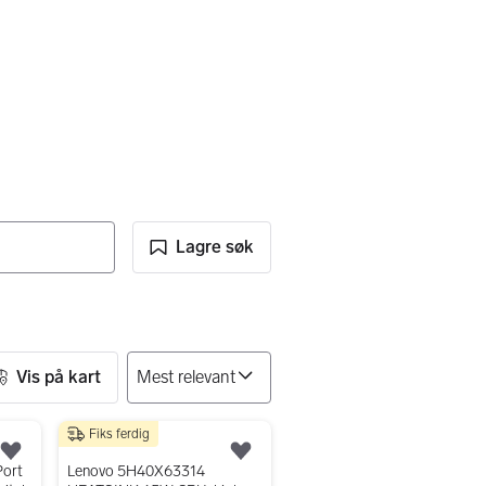
Lagre søk
Vis på kart
Fiks ferdig
300 kr
Legg til som favoritt.
Legg til som favoritt.
Port
Lenovo 5H40X63314