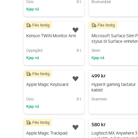
Oslo
8 t.
Brumunddal
Kjøp nå
Gå til annonsen
Gå til annonsen
Fiks ferdig
Fiks ferdig
500 kr
1 200 kr
Legg til som favoritt.
Kenson TWIN Monitor Arm
Microsoft Surface Slim P
stylus til Surface-enhete
Oppegård
8 t.
Skien
Kjøp nå
Kjøp nå
Gå til annonsen
Gå til annonsen
Fiks ferdig
1 000 kr
499 kr
Legg til som favoritt.
Apple Magic Keyboard
HyperX gaming tastatur
kablet
Oslo
8 t.
Drammen
Kjøp nå
Gå til annonsen
Gå til annonsen
Fiks ferdig
1 000 kr
580 kr
Legg til som favoritt.
Apple Magic Trackpad
Logitech MX Anywhere 3