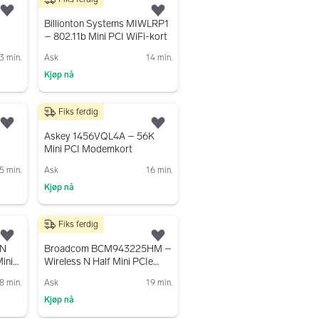
30 kr
Legg til som favoritt.
Legg til som favoritt.
Billionton Systems MIWLRP1
– 802.11b Mini PCI WiFi-kort
3 min.
Ask
14 min.
Kjøp nå
Gå til annonsen
Fiks ferdig
30 kr
Legg til som favoritt.
Legg til som favoritt.
Askey 1456VQL4A – 56K
Mini PCI Modemkort
5 min.
Ask
16 min.
Kjøp nå
Gå til annonsen
Fiks ferdig
150 kr
Legg til som favoritt.
Legg til som favoritt.
AN
Broadcom BCM943225HM –
ini
Wireless N Half Mini PCIe
WiFi-kort
8 min.
Ask
19 min.
Kjøp nå