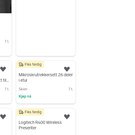
Gå til annonsen
7 t.
Fiks ferdig
300 kr
Legg til som favoritt.
Legg til som favoritt.
Mikroskrutrekkersett 26 deler
 til
i etui
7 t.
Skien
7 t.
Kjøp nå
Gå til annonsen
Fiks ferdig
200 kr
Legg til som favoritt.
Legg til som favoritt.
Logitech R400 Wireless
Presenter