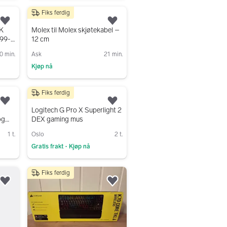
Gå til annonsen
Fiks ferdig
30 kr
Legg til som favoritt.
Legg til som favoritt.
K
Molex til Molex skjøtekabel –
99-
12 cm
0 min.
Ask
21 min.
Kjøp nå
Gå til annonsen
Fiks ferdig
800 kr
Legg til som favoritt.
Legg til som favoritt.
Logitech G Pro X Superlight 2
og
DEX gaming mus
1 t.
Oslo
2 t.
Gratis frakt
Kjøp nå
•
Gå til annonsen
Fiks ferdig
Legg til som favoritt.
Legg til som favoritt.