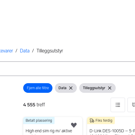
tevarer
/
Data
/
Tilleggsutstyr
Fjern alle filtre
Data
Tilleggsutstyr
Åpne filter
Vis filter
Fjern filter
Vis filter
Fjern filter
4 555
treff
Betalt plassering
Fiks ferdig
4555 resultater
52 000 kr
120 kr
Legg til som favoritt.
High end sim rig m/ aktive
D-Link DES-1005D – 5-