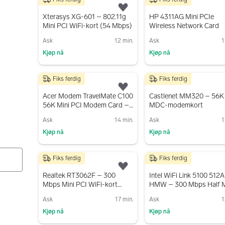
40 kr
150 kr
Legg til som favoritt.
Xterasys XG-601 – 802.11g
HP 4311AG Mini PCIe
Mini PCI WiFi-kort (54 Mbps)
Wireless Network Card
Ask
12 min.
Ask
1
Kjøp nå
Kjøp nå
Gå til annonsen
Gå til annonsen
Fiks ferdig
Fiks ferdig
150 kr
30 kr
Legg til som favoritt.
Acer Modem TravelMate C100
Castlenet MM320 – 56K
56K Mini PCI Modem Card –
MDC-modemkort
D90-M040-0
Ask
14 min.
Ask
1
Kjøp nå
Kjøp nå
Gå til annonsen
Gå til annonsen
Fiks ferdig
Fiks ferdig
100 kr
150 kr
Legg til som favoritt.
Realtek RT3062F – 300
Intel WiFi Link 5100 512
Mbps Mini PCI WiFi-kort
HMW – 300 Mbps Half M
(802.11b/g/n)
PCIe WiFi-kort
Ask
17 min.
Ask
1
Kjøp nå
Kjøp nå