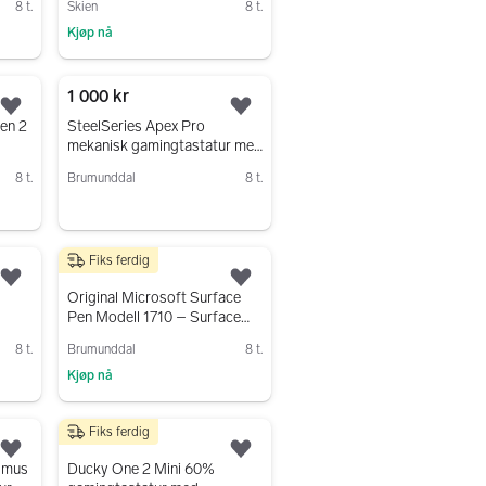
8 t.
Skien
8 t.
Kjøp nå
Gå til annonsen
1 000 kr
Legg til som favoritt.
Legg til som favoritt.
en 2
SteelSeries Apex Pro
r
mekanisk gamingtastatur med
RGB og håndleddstøtte
8 t.
Brumunddal
8 t.
Gå til annonsen
Fiks ferdig
320 kr
Legg til som favoritt.
Legg til som favoritt.
Original Microsoft Surface
Pen Modell 1710 – Surface
Pro 3/4/5/6
8 t.
Brumunddal
8 t.
Kjøp nå
Gå til annonsen
Fiks ferdig
800 kr
Legg til som favoritt.
Legg til som favoritt.
 mus
Ducky One 2 Mini 60%