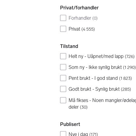
Privat/forhandler
Forhandler
(
0
)
Privat
(
4 555
)
Tilstand
Helt ny - Uåpnet/med lapp
(
726
)
Som ny - Ikke synlig brukt
(
1 290
)
Pent brukt - I god stand
(
1 823
)
Godt brukt - Synlig brukt
(
285
)
Må fikses - Noen mangler/ødela
deler
(
30
)
Publisert
Nye i dag
(
171
)