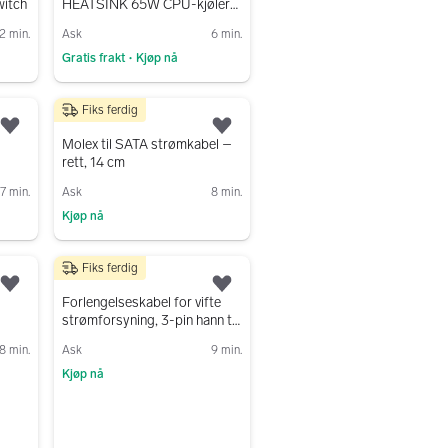
witch
HEATSINK 65W CPU-kjøler
for Socket LGA1200
2 min.
Ask
6 min.
Gratis frakt
Kjøp nå
•
Gå til annonsen
Fiks ferdig
30 kr
Legg til som favoritt.
Legg til som favoritt.
l
Molex til SATA strømkabel –
rett, 14 cm
7 min.
Ask
8 min.
Kjøp nå
Gå til annonsen
Fiks ferdig
40 kr
Legg til som favoritt.
Legg til som favoritt.
Forlengelseskabel for vifte
strømforsyning, 3-pin hann til
3-pin hunn – 50 cm
8 min.
Ask
9 min.
Kjøp nå
Gå til annonsen