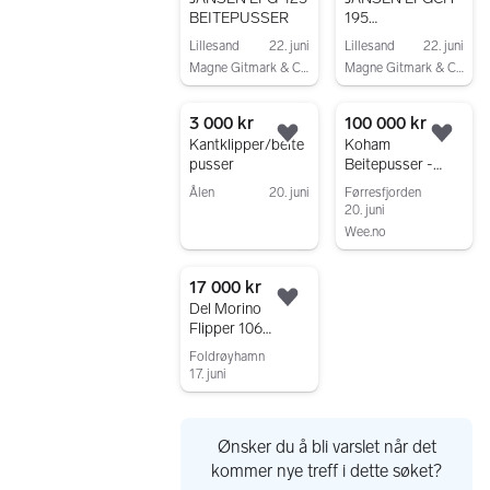
BEITEPUSSER
195
BEITEPUSSER
Lillesand
22. juni
Lillesand
22. juni
M/
Magne Gitmark & CO AS
Magne Gitmark & CO AS
SIDEFORSKYVNI
Gå til annonsen
Gå til annonsen
NG
3 000 kr
100 000 kr
Legg til som favoritt.
Legg
Kantklipper/beite
Koham
pusser
Beitepusser -
Krattknuser 16 hp
Ålen
20. juni
Førresfjorden
20. juni
Gå til annonsen
Wee.no
Gå til annonsen
17 000 kr
Legg til som favoritt.
Del Morino
Flipper 106
beitepusser
Foldrøyhamn
17. juni
Gå til annonsen
Ønsker du å bli varslet når det
kommer nye treff i dette søket?