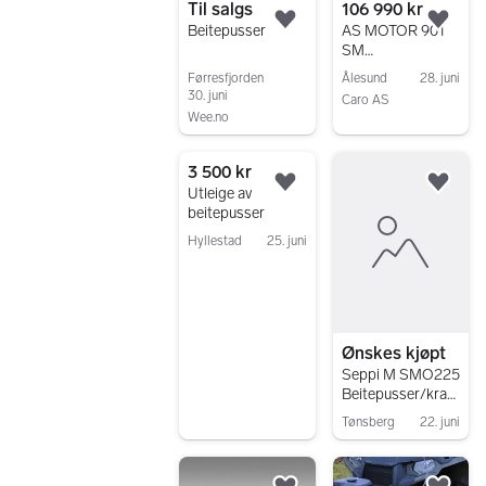
Til salgs
106 990 kr
Legg til som favoritt.
Legg
Beitepusser
AS MOTOR 901
SM
BEITEPUSSER/S
Førresfjorden
Ålesund
28. juni
LAGKLIPPER,
30. juni
Caro AS
WWW.CARO.NO
Wee.no
Gå til annonsen
Gå til annonsen
3 500 kr
Legg til som favoritt.
Legg
Utleige av
beitepusser
Hyllestad
25. juni
Gå til annonsen
Ønskes kjøpt
Seppi M SMO225
Beitepusser/kratt
knuser eller
Tønsberg
22. juni
tilsvarende
Gå til annonsen
ønskes kjøpt