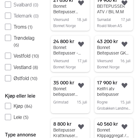
21 650 kr
19 900 kr
Svalbard
(
0
)
Legg til som favoritt.
Legg
Bonnet
BEITEPUSSER
Beitepusser
ATV / BIL M.M
Telemark
(
0
)
EFGC bredde 1,25
Vikersund
18. juli
Surnadal
17. juli
- 1,95 m
Bonnet Norge
Roald Moen AS
Troms
(
1
)
Gå til annonsen
Gå til annonsen
Trøndelag
24 800 kr
43 200 kr
(
6
)
Legg til som favoritt.
Legg
Bonnet
Bonnet
Beitepusser -
Beitepusser GK
Vestfold
(
10
)
Klippaggregat til
med hydraulisk
Vikersund
17. juli
Vikersund
16. juli
ATV-1500
sideforskyvning.
Vestland
(
8
)
Bonnet Norge
Bonnet Norge
FRITT LEVERT!
Gå til annonsen
Gå til annonsen
Østfold
(
10
)
35 000 kr
17 900 kr
Legg til som favoritt.
Legg
Bonnet
Kellfri atv
beitepusser
beitepusser
Kjøp eller leie
krattknuser
Grimstad
15. juli
Rogne
15. juli
200cm Ferdig
Kjøp
(
84
)
Grobakken Landmek AS
Gå til annonsen
montert
Gå til annonsen
Leie
(
5
)
8 800 kr
40 560 kr
Legg til som favoritt.
Legg
Beitepusser
Bonnet
Type annonse
Krattknuser
Klippaggregat /