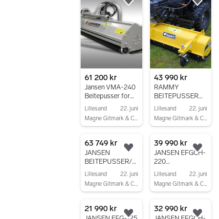
Legg til som favoritt.
Legg
61 200 kr
43 990 kr
Jansen VMA-240
RAMMY
Beitepusser for
BEITEPUSSER
traktor
120CM ATV
Lillesand
22. juni
Lillesand
22. juni
Magne Gitmark & CO AS
Magne Gitmark & CO AS
Gå til annonsen
Gå til annonsen
63 749 kr
39 990 kr
Legg til som favoritt.
Legg
JANSEN
JANSEN EFGCH-
BEITEPUSSER/K
220
ANTKLIPPER
BEITEPUSSER
Lillesand
22. juni
Lillesand
22. juni
AGF-180
MED
Magne Gitmark & CO AS
Magne Gitmark & CO AS
SIDEFORSKYVNI
Gå til annonsen
Gå til annonsen
NG
21 990 kr
32 990 kr
Legg til som favoritt.
Legg
JANSEN EFG-125
JANSEN EFGCH-