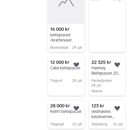
Gå til annonsen
16 000 kr
beitepusser
/krattknuser
Brumunddal
29. juli
Gå til annonsen
12 000 kr
22 325 kr
Legg til som favoritt.
Legg
Cabe beitepusser
Hanmey
Beitepusser 20
størrelser til riktig
Tingvoll
28. juli
Førresfjorden
pris
28. juli
Gå til annonsen
Wee.no
Gå til annonsen
28 000 kr
123 kr
Legg til som favoritt.
Legg
Kellfri beitepusser
Vedmaskin,
kvistkverner,
tømmerhenger og
Trøgstad
25. juli
Sarpsborg
24. juli
beitepusser.