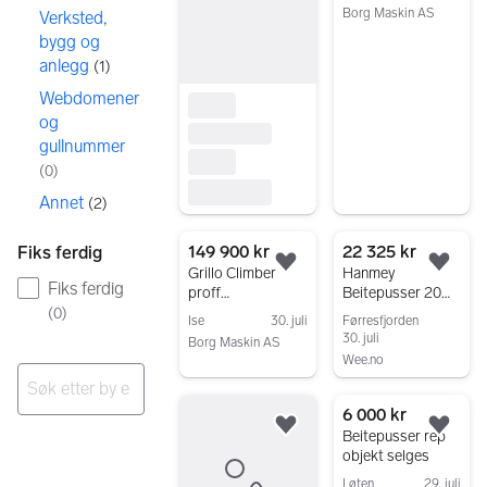
85 cm
Borg Maskin AS
Verksted,
beitepusser
Gå til annonsen
bygg og
anlegg
(
1
)
Webdomener
og
gullnummer
(
0
)
Annet
(
2
)
149 900 kr
22 325 kr
Fiks ferdig
Legg til som favoritt.
Legg
Grillo Climber
Hanmey
Fiks ferdig
proff
Beitepusser 20
gressklipper/beit
størrelser til riktig
(
0
)
Ise
30. juli
Førresfjorden
epusser
pris
30. juli
Borg Maskin AS
Wee.no
Gå til annonsen
Gå til annonsen
6 000 kr
Ingen resultater
Legg til som favoritt.
Legg
Beitepusser rep
objekt selges
Løten
29. juli