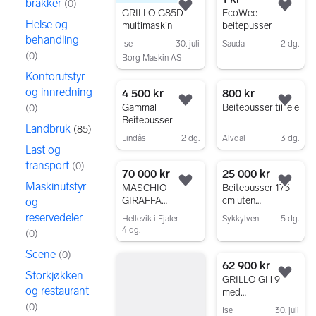
brakker
(
0
)
Legg til som favoritt.
Legg
GRILLO G85D
EcoWee
Helse og
multimaskin
beitepusser
behandling
Ise
30. juli
Sauda
2 dg.
(
0
)
Borg Maskin AS
Gå til annonsen
Gå til annonsen
Kontorutstyr
og innredning
4 500 kr
800 kr
Legg til som favoritt.
Legg
Gammal
Beitepusser til leie
(
0
)
Beitepusser
Landbruk
(
85
)
Lindås
2 dg.
Alvdal
3 dg.
Last og
Gå til annonsen
Gå til annonsen
transport
(
0
)
70 000 kr
25 000 kr
Maskinutstyr
Legg til som favoritt.
Legg
MASCHIO
Beitepusser 175
GIRAFFA
cm uten
og
BEITEPUSSER
sideforskyving
reservedeler
Hellevik i Fjaler
Sykkylven
5 dg.
4 dg.
(
0
)
Gå til annonsen
Gå til annonsen
Scene
(
0
)
62 900 kr
Storkjøkken
Legg
GRILLO GH 9
og restaurant
med
hydrostatdrift og
(
0
)
Ise
30. juli