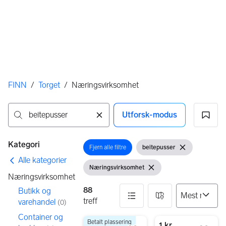
Her er du
FINN
/
Torget
/
Næringsvirksomhet
Utforsk-modus
Ingen resultater
Filtre
Kategori
Fjern alle filtre
beitepusser
Åpne filter
Åpne filter
Fjern søkeord
Alle kategorier
Næringsvirksomhet
Vis filter
Fjern filter
Næringsvirksomhet
88
Butikk og
treff
varehandel
(
0
)
Container og
Betalt plassering
88 resultater
34 500 kr
1 kr