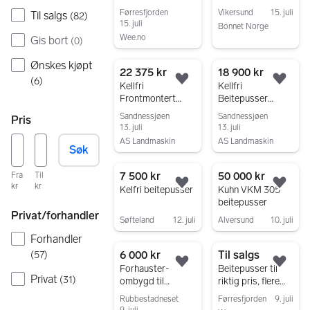
Plenklipper 14 hp
Beitepusser til
Førresfjorden
Vikersund
15. juli
Til salgs
(
82
)
ATV Modell-160.
15. juli
Bonnet Norge
Wee.no
Gis bort
(
0
)
Gå til annonsen
Gå til annonsen
Ønskes kjøpt
22 375 kr
18 900 kr
(
6
)
Legg til som favoritt.
Legg
Kellfri
Kellfri
Frontmontert
Beitepusser
beitepusser til
1,2m,15 HK
Sandnessjøen
Sandnessjøen
Pris
ATV
13. juli
13. juli
AS Landmaskin
AS Landmaskin
Søk
Gå til annonsen
Gå til annonsen
7 500 kr
50 000 kr
Fra
Til
kr
kr
Legg til som favoritt.
Legg
Kelfri beitepusser
Kuhn VKM 305
beitepusser
Privat/forhandler
Søfteland
12. juli
Alversund
10. juli
Gå til annonsen
Gå til annonsen
Forhandler
6 000 kr
Til salgs
(
57
)
Legg til som favoritt.
Legg
Forhauster-
Beitepusser til
Privat
(
31
)
ombygd til
riktig pris, flere
beitepusser
tusen solgt siste
Rubbestadneset
Førresfjorden
9. juli
15 år