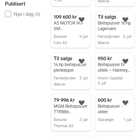
9. juli
Wee.no
Publisert
Gå til annonsen
Gå til annonsen
Nye i dag
(
0
)
109 600 kr
Til salgs
Legg til som favoritt.
Legg
AS MOTOR 901
Beitepusser 16 hp
SM
Lagervare
BEITEPUSSER/S
Ålesund
9. juli
Førresfjorden
6. juli
LAGKLIPPER,
Caro AS
Wee.no
WWW.CARO.NO
Gå til annonsen
Gå til annonsen
Til salgs
950 kr
Legg til som favoritt.
Legg
14 hp beitepusser
Beitepusser til
plenklipper
utleie – Hanmey
AT120 med B&S
Førresfjorden
3. juli
Hovin i Gauldal
motor
2. juli
Wee.no
Gå til annonsen
Gå til annonsen
79 996 kr
600 kr
Legg til som favoritt.
Legg
MGM Beitepusser
Beitepusser -
TTR886
utleie
Tvillinghjul.
Ålesund
2. juli
Stavanger
1. juli
Thormax AS
Gå til annonsen
Gå til annonsen