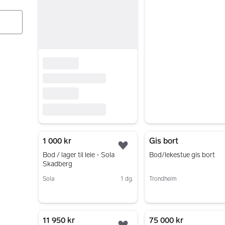
1 000 kr
Gis bort
Legg til som favoritt.
Bod / lager til leie - Sola
Bod/lekestue gis bort
Skadberg
Sola
1 dg.
Trondheim
Gå til annonsen
Gå til annonsen
11 950 kr
75 000 kr