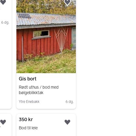
Legg til som favoritt.
Legg til som favoritt.
t
6 dg.
Gis bort
Rødt uthus / bod med
bølgeblikktak
Ytre Enebakk
6 dg.
Gå til annonsen
350 kr
Legg til som favoritt.
Legg til som favoritt.
/
Bod til leie