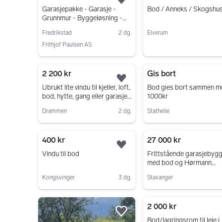
Legg til som favoritt.
Garasjepakke - Garasje -
Bod / Anneks / Skogshu
Grunnmur - Byggeløsning -
Bod - Ringmur
Fredrikstad
2 dg.
Elverum
Frithjof Paulsen AS
Gå til annonsen
Gå til annonsen
2 200 kr
Gis bort
Legg til som favoritt.
Ubrukt lite vindu til kjeller, loft,
Bod gies bort sammen m
bod, hytte, gang eller garasje
1000kr
selges
Drammen
2 dg.
Stathelle
Gå til annonsen
Gå til annonsen
400 kr
27 000 kr
Legg til som favoritt.
Vindu til bod
Frittstående garasjebyg
med bod og Hørmann
garasjeport
Kongsvinger
3 dg.
Stavanger
Gå til annonsen
Gå til annonsen
2 000 kr
Legg til som favoritt.
Bod/lagringsrom til leie i