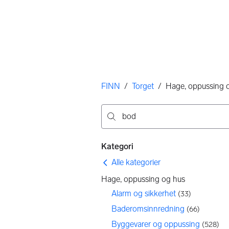
Her er du
FINN
/
Torget
/
Hage, oppussing 
Ingen resultater
Filtre
Kategori
Alle kategorier
Hage, oppussing og hus
Alarm og sikkerhet
(
33
)
Baderomsinnredning
(
66
)
Byggevarer og oppussing
(
528
)