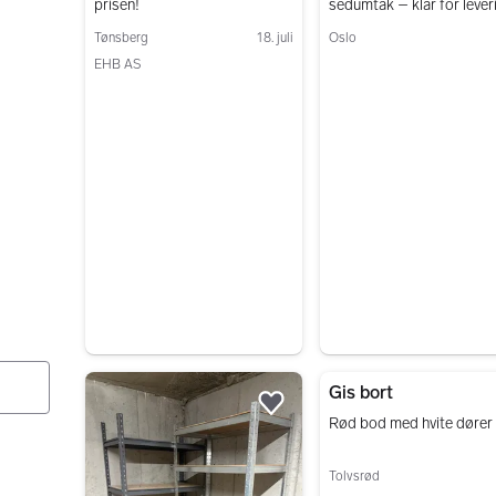
prisen!
sedumtak – klar for lever
Tønsberg
18. juli
Oslo
EHB AS
Gå til annonsen
Gå til annonsen
Gis bort
Legg til som favoritt.
Rød bod med hvite dører
Tolvsrød