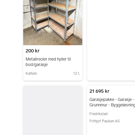
Gå til annonsen
200 kr
Metallreoler med hyller til
bod/garasje
Kattem
12 t.
Gå til annonsen
21 695 kr
Garasjepakke - Garasje -
Grunnmur - Byggeløsning
Bod - Ringmur
Fredrikstad
Frithjof Paulsen AS
Gå til annonsen