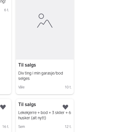
ing!
6 t.
Til salgs
Div ting i min garasje/bod
selges
Våle
10 t.
Gå til annonsen
Til salgs
Legg til som favoritt.
Legg til som favoritt.
Lekekjerre + bod + 3 sklier + 6
husker (alt nytt)
16 t.
Sem
12 t.