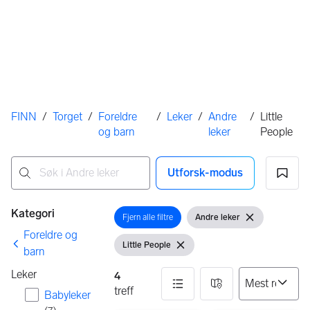
Her er du
FINN
/
Torget
/
Foreldre
/
Leker
/
Andre
/
Little
og barn
leker
People
Utforsk-modus
Ingen resultater
Filtre
Kategori
Fjern alle filtre
Andre leker
Åpne filter
Vis filter
Fjern filter
Foreldre og
Little People
Vis filter
Fjern filter
barn
Leker
4
treff
Babyleker