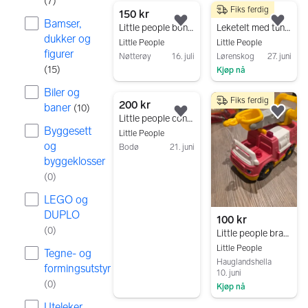
(
7
)
Fiks ferdig
4 resultater
150 kr
250 kr
Bamser,
Legg til som favoritt.
Legg
Little people bondegård Fisher Price
Leketelt med tunell romtema
dukker og
Little People
Little People
figurer
Nøtterøy
16. juli
Lørenskog
27. juni
(
15
)
Kjøp nå
Gå til annonsen
Gå til annonsen
Biler og
Fiks ferdig
200 kr
baner
(
10
)
Legg til som favoritt.
Legg
Little people construction site
Byggesett
Little People
og
Bodø
21. juni
byggeklosser
Gå til annonsen
(
0
)
LEGO og
DUPLO
100 kr
(
0
)
Little people brannbil
Little People
Tegne- og
Hauglandshella
formingsutstyr
10. juni
(
0
)
Kjøp nå
Gå til annonsen
Uteleker