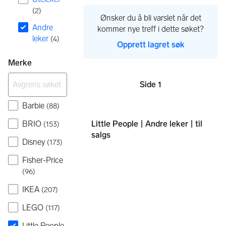
(
2
)
Ønsker du å bli varslet når det
Andre
kommer nye treff i dette søket?
leker
(
4
)
Opprett lagret søk
Merke
Side 1
Sider
Barbie
(
88
)
BRIO
Little People | Andre leker | til
(
153
)
salgs
Disney
(
173
)
Fisher-Price
(
96
)
IKEA
(
207
)
LEGO
(
117
)
Little People