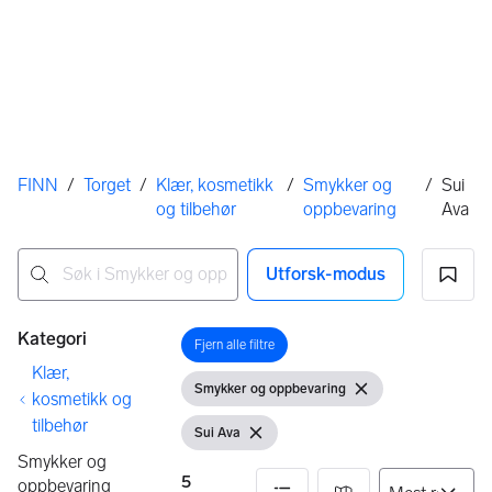
Her er du
FINN
/
Torget
/
Klær, kosmetikk
/
Smykker og
/
Sui
og tilbehør
oppbevaring
Ava
Utforsk-modus
Ingen resultater
Filtre
Kategori
Fjern alle filtre
Åpne filter
Klær,
Smykker og oppbevaring
Vis filter
Fjern filter
kosmetikk og
tilbehør
Sui Ava
Vis filter
Fjern filter
Smykker og
5
oppbevaring