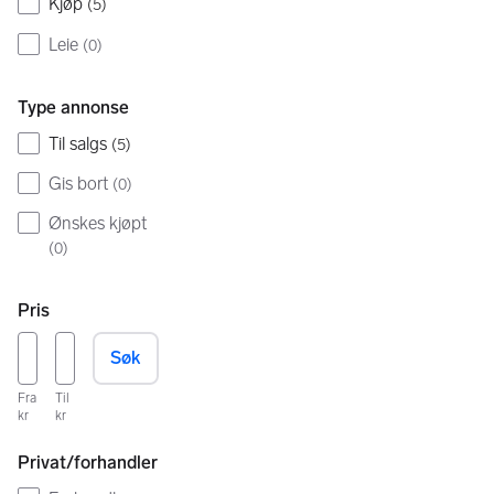
Kjøp
(
5
)
Leie
(
0
)
Type annonse
Til salgs
(
5
)
Gis bort
(
0
)
Ønskes kjøpt
(
0
)
Pris
Søk
Fra
Til
kr
kr
Privat/forhandler