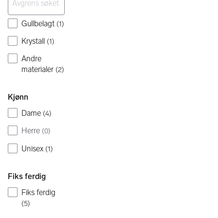
Gullbelagt
(
1
)
Krystall
(
1
)
Andre
materialer
(
2
)
Kjønn
Dame
(
4
)
Herre
(
0
)
Unisex
(
1
)
Fiks ferdig
Fiks ferdig
(
5
)