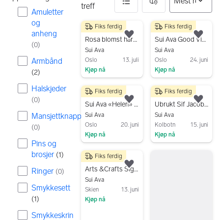
treff
Amuletter
og
Fiks ferdig
Fiks ferdig
5 resultater
25 kr
450 kr
anheng
Legg til som favoritt.
Legg
Rosa blomst hårklype
Sui Ava Good Vibes armbånd
(
0
)
Sui Ava
Sui Ava
Armbånd
Oslo
13. juli
Oslo
24. juni
Kjøp nå
Kjøp nå
(
2
)
Gå til annonsen
Gå til annonsen
Halskjeder
Fiks ferdig
Fiks ferdig
90 kr
350 kr
(
0
)
Legg til som favoritt.
Legg
Sui Ava «Helen» Hårklype
Ubrukt Sif Jacobs skinnarmbånd i brun
Mansjettknapper
Sui Ava
Sui Ava
Oslo
20. juni
Kolbotn
15. juni
(
0
)
Kjøp nå
Kjøp nå
Pins og
Gå til annonsen
Gå til annonsen
brosjer
(
1
)
Fiks ferdig
300 kr
Legg til som favoritt.
Arts &Crafts Signature smykkesett - ubrukt!
Ringer
(
0
)
Sui Ava
Smykkesett
Skien
13. juni
(
1
)
Kjøp nå
Gå til annonsen
Smykkeskrin