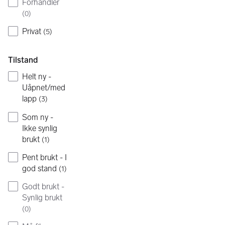
Forhandler
(
0
)
Privat
(
5
)
Tilstand
Helt ny -
Uåpnet/med
lapp
(
3
)
Som ny -
Ikke synlig
brukt
(
1
)
Pent brukt - I
god stand
(
1
)
Godt brukt -
Synlig brukt
(
0
)