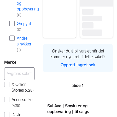
og
oppbevaring
(
0
)
Ørepynt
(
0
)
Andre
smykker
(
1
)
Ønsker du å bli varslet når det
kommer nye treff i dette søket?
Merke
Opprett lagret søk
& Other
Side 1
Sider
Stories
(
628
)
Accessorize
(
425
)
Sui Ava | Smykker og
oppbevaring | til salgs
David-