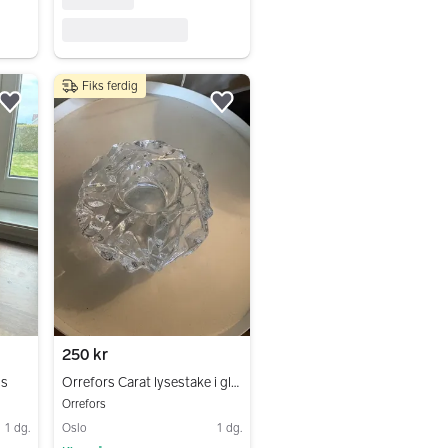
Fiks ferdig
Legg til som favoritt.
Legg til som favoritt.
250 kr
ss
Orrefors Carat lysestake i glass
Orrefors
1 dg.
Oslo
1 dg.