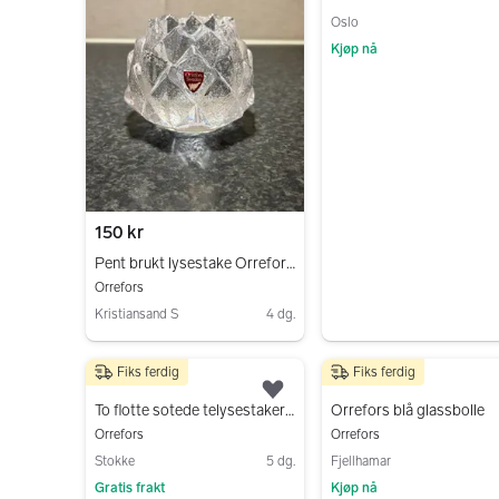
Oslo
Kjøp nå
Gå til annonsen
150 kr
Pent brukt lysestake Orrefors Sweden
Orrefors
Kristiansand S
4 dg.
Gå til annonsen
Fiks ferdig
Fiks ferdig
250 kr
399 kr
Legg til som favoritt.
To flotte sotede telysestaker fra Orrefors.
Orrefors blå glassbolle
Orrefors
Orrefors
Stokke
5 dg.
Fjellhamar
Gratis frakt
Kjøp nå