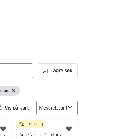
Lagre søk
efors
filter
Fjern filter
Vis på kart
Fiks ferdig
1 000 kr
Legg til som favoritt.
Legg til som favoritt.
Orrefors «Lexington» krystall lyslykt / telysholder – Ny i eske!
Anne Nilsson Orrefors