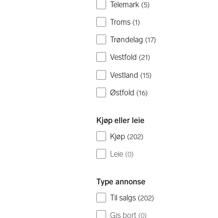
Telemark
(
5
)
Troms
(
1
)
Trøndelag
(
17
)
Vestfold
(
21
)
Vestland
(
15
)
Østfold
(
16
)
Kjøp eller leie
Kjøp
(
202
)
Leie
(
0
)
Type annonse
Til salgs
(
202
)
Gis bort
(
0
)