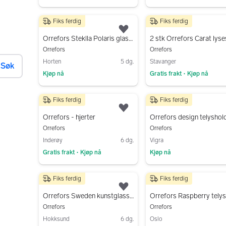
Gå til annonsen
Gå til annonsen
Fiks ferdig
Fiks ferdig
550 kr
1 200 kr
Legg til som favoritt.
Orrefors Steklla Polaris glassvase, kr 550,-
Orrefors
Orrefors
Horten
5 dg.
Stavanger
Søk
Kjøp nå
Gratis frakt
Kjøp nå
•
Gå til annonsen
Gå til annonsen
Fiks ferdig
Fiks ferdig
250 kr
299 kr
Legg til som favoritt.
Orrefors - hjerter
Orrefors design telyshol
Orrefors
Orrefors
Inderøy
6 dg.
Vigra
Gratis frakt
Kjøp nå
Kjøp nå
•
Gå til annonsen
Gå til annonsen
Fiks ferdig
Fiks ferdig
500 kr
230 kr
Legg til som favoritt.
Orrefors Sweden kunstglassbolle– 14 cm – original etikett
Orrefors
Orrefors
Hokksund
6 dg.
Oslo