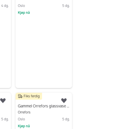
4 dg.
Oslo
5 dg.
Kjøp nå
Gå til annonsen
Fiks ferdig
350 kr
Legg til som favoritt.
Legg til som favoritt.
Gammel Orrefors glassvase #162
Orrefors
5 dg.
Oslo
5 dg.
Kjøp nå