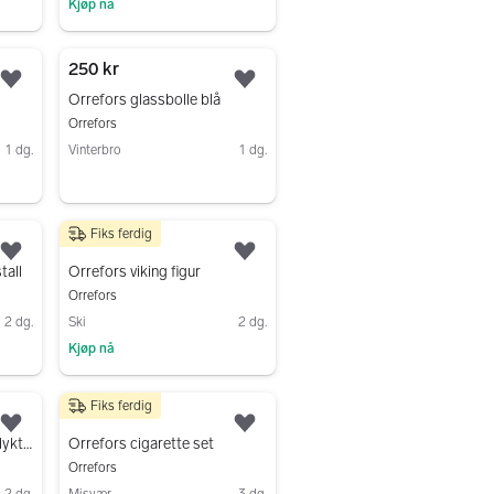
Kjøp nå
Gå til annonsen
250 kr
Legg til som favoritt.
Legg til som favoritt.
Orrefors glassbolle blå
Orrefors
1 dg.
Vinterbro
1 dg.
Gå til annonsen
Fiks ferdig
280 kr
Legg til som favoritt.
Legg til som favoritt.
tall
Orrefors viking figur
Orrefors
2 dg.
Ski
2 dg.
Kjøp nå
Gå til annonsen
Fiks ferdig
150 kr
Legg til som favoritt.
Legg til som favoritt.
Elegant Lene Bjerre glasslykt/ t- lysholder med sølvkant
Orrefors cigarette set
Orrefors
2 dg.
Misvær
3 dg.