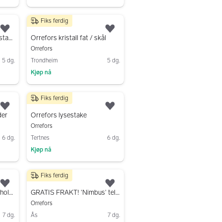
Gå til annonsen
Fiks ferdig
750 kr
Legg til som favoritt.
Legg til som favoritt.
2 stk Orrefors Carat lysestaker krystallglass sølv 24,2 cm høyde
Orrefors kristall fat / skål
Orrefors
5 dg.
Trondheim
5 dg.
Kjøp nå
Gå til annonsen
Fiks ferdig
100 kr
Legg til som favoritt.
Legg til som favoritt.
der
Orrefors lysestake
Orrefors
6 dg.
Tertnes
6 dg.
Kjøp nå
Gå til annonsen
Fiks ferdig
200 kr
Legg til som favoritt.
Legg til som favoritt.
Orrefors Raspberry telysholder
GRATIS FRAKT! 'Nimbus' telysholder fra Orrefors i krystall
Orrefors
7 dg.
Ås
7 dg.