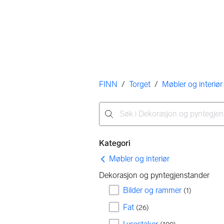
Her er du
FINN
/
Torget
/
Møbler og interiør
Ingen resultater
Filtre
Kategori
Møbler og interiør
Dekorasjon og pyntegjenstander
Bilder og rammer
(
1
)
Fat
(
26
)