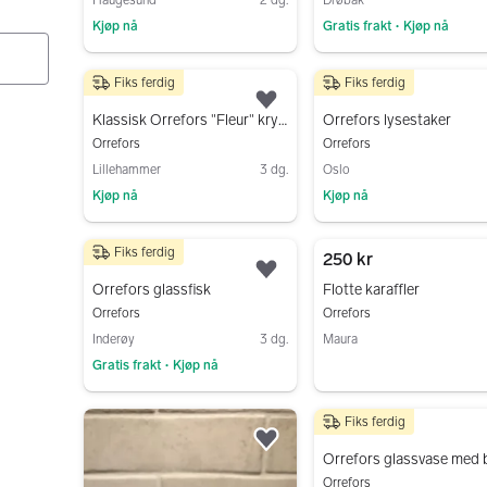
Kjøp nå
Gratis frakt
Kjøp nå
•
Gå til annonsen
Gå til annonsen
Fiks ferdig
Fiks ferdig
350 kr
400 kr
Legg til som favoritt.
Klassisk Orrefors "Fleur" krystallskål – Design Jan Johansson
Orrefors lysestaker
Orrefors
Orrefors
Lillehammer
3 dg.
Oslo
Kjøp nå
Kjøp nå
Gå til annonsen
Gå til annonsen
Fiks ferdig
125 kr
250 kr
Legg til som favoritt.
Orrefors glassfisk
Flotte karaffler
Orrefors
Orrefors
Inderøy
3 dg.
Maura
Gratis frakt
Kjøp nå
•
Gå til annonsen
Gå til annonsen
Fiks ferdig
150 kr
Legg til som favoritt.
Orrefors