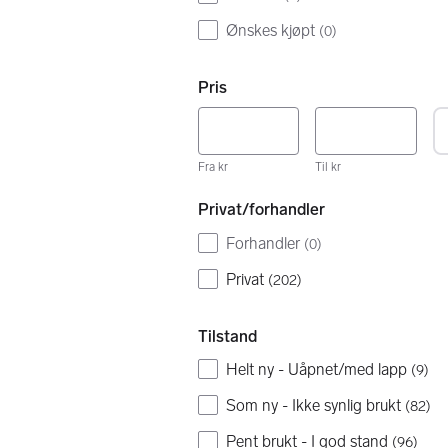
Ønskes kjøpt
(
0
)
Pris
Fra kr
Til kr
Privat/forhandler
Forhandler
(
0
)
Privat
(
202
)
Tilstand
Helt ny - Uåpnet/med lapp
(
9
)
Som ny - Ikke synlig brukt
(
82
)
Pent brukt - I god stand
(
96
)