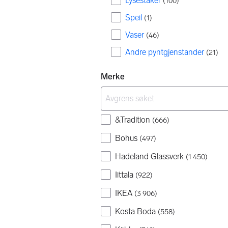
Lysestaker
(
100
)
Speil
(
1
)
Vaser
(
46
)
Andre pyntgjenstander
(
21
)
Merke
&Tradition
(
666
)
Bohus
(
497
)
Hadeland Glassverk
(
1 450
)
Iittala
(
922
)
IKEA
(
3 906
)
Kosta Boda
(
558
)