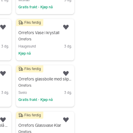
Gratis frakt
Kjøp nå
•
Gå til annonsen
Fiks ferdig
350 kr
Legg til som favoritt.
Legg til som favoritt.
Orrefors Vase i krystall
Orrefors
3 dg.
Haugesund
3 dg.
Kjøp nå
Gå til annonsen
Fiks ferdig
300 kr
Legg til som favoritt.
Legg til som favoritt.
Orrefors glassbolle med slipemønster og metallkant
Orrefors
3 dg.
Sveio
3 dg.
Gratis frakt
Kjøp nå
•
Gå til annonsen
Fiks ferdig
330 kr
Legg til som favoritt.
Legg til som favoritt.
Orrefors glassvase med blå fot 20 cm høyde
Orrefors Glassvase Klar
Orrefors