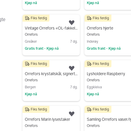
Kjøp nå
Kjøp nå
Gå til annonsen
Gå til annonsen
Fiks ferdig
Fiks ferdig
gte
150 kr
100 kr
Legg til som favoritt.
Vintage Orrefors «OL-fakkelen» telysestake – Lars Hellsten design
Orrefors hjerte
Orrefors
Orrefors
Greåker
7 dg.
Inderøy
Gratis frakt
Kjøp nå
Gratis frakt
Kjøp nå
•
•
Gå til annonsen
Gå til annonsen
Fiks ferdig
Fiks ferdig
450 kr
299 kr
Legg til som favoritt.
Orrefors krystallskål, signert orrefors under
Lysholdere Raspberry
Orrefors
Orrefors
Bergen
7 dg.
Eggkleiva
Kjøp nå
Kjøp nå
Gå til annonsen
Gå til annonsen
Fiks ferdig
Fiks ferdig
300 kr
750 kr
Legg til som favoritt.
Orrefors Marin lysestaker
Orrefors
Orrefors