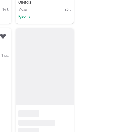
Orrefors
14 t.
Moss
23 t.
Kjøp nå
Gå til annonsen
Legg til som favoritt.
1 dg.