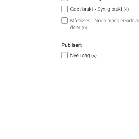
Godt brukt - Synlig brukt
(
4
)
Må fikses - Noen mangler/ødela
deler
(
0
)
Publisert
Nye i dag
(
4
)