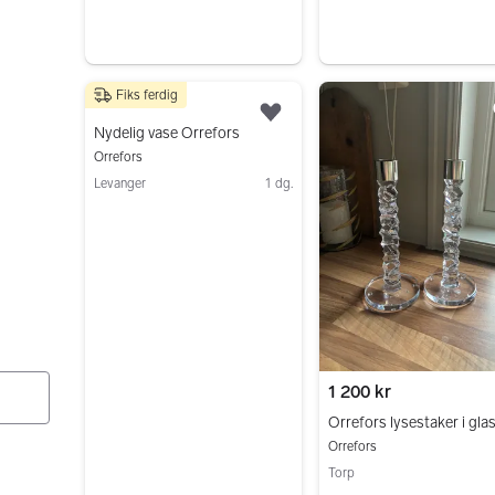
Fiks ferdig
500 kr
Legg til som favoritt.
Nydelig vase Orrefors
Orrefors
Levanger
1 dg.
Gå til annonsen
1 200 kr
Orrefors lysestaker i gla
Orrefors
Torp