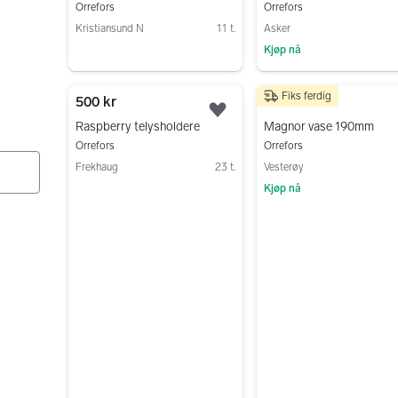
Orrefors
Orrefors
Kristiansund N
11 t.
Asker
Kjøp nå
Gå til annonsen
Gå til annonsen
Fiks ferdig
500 kr
800 kr
Legg til som favoritt.
Raspberry telysholdere
Magnor vase 190mm
Orrefors
Orrefors
Frekhaug
23 t.
Vesterøy
Kjøp nå
Gå til annonsen
Gå til annonsen