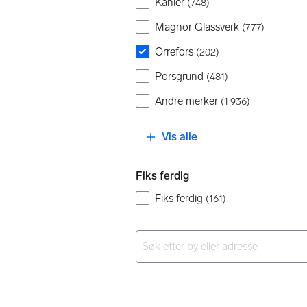
Kähler
(
748
)
Magnor Glassverk
(
777
)
Orrefors
(
202
)
Porsgrund
(
481
)
Andre merker
(
1 936
)
Vis alle
Fiks ferdig
Fiks ferdig
(
161
)
Ingen resultater