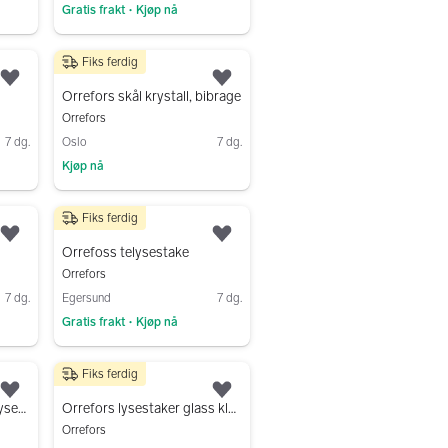
Gratis frakt
Kjøp nå
•
Gå til annonsen
Fiks ferdig
180 kr
Legg til som favoritt.
Legg til som favoritt.
Orrefors skål krystall, bibrage
Orrefors
7 dg.
Oslo
7 dg.
Kjøp nå
Gå til annonsen
Fiks ferdig
100 kr
Legg til som favoritt.
Legg til som favoritt.
Orrefoss telysestake
Orrefors
7 dg.
Egersund
7 dg.
Gratis frakt
Kjøp nå
•
Gå til annonsen
Fiks ferdig
150 kr
Legg til som favoritt.
Legg til som favoritt.
Samling Orrefors vaser/lysestaker Lars Hellsten 4stk
Orrefors lysestaker glass klare
Orrefors