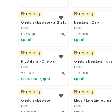
Gå til annonsen
Fiks ferdig
Fiks ferdig
599 kr
400 kr
Legg til som favoritt.
Orrefors glassvase klar (Hallon/Raspberry) 20 cm
lysestaker , 2 stk
Orrefors
Orrefors
Lørenskog
1 dg.
Trondheim
Kjøp nå
Kjøp nå
Gå til annonsen
Gå til annonsen
Fiks ferdig
Fiks ferdig
450 kr
200 kr
Legg til som favoritt.
Krystallskål - Orrefors
Orrefors lysestaker i krys
Orrefors
Orrefors
Vestfossen
2 dg.
Trondheim
Gratis frakt
Kjøp nå
Kjøp nå
•
Gå til annonsen
Gå til annonsen
Fiks ferdig
Fiks ferdig
120 kr
100 kr
Legg til som favoritt.
Orrefors glassvase
Orrefors
Orrefors
Haugesund
2 dg.
Drøbak