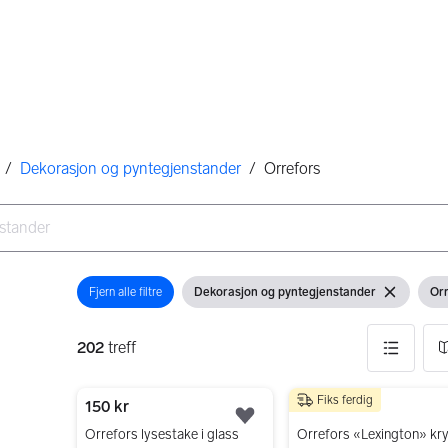
/
Dekorasjon og pyntegjenstander
/
Orrefors
Fjern alle filtre
Dekorasjon og pyntegjenstander
Orr
Åpne filter
Vis filter
Fjern filter
Vis 
202
treff
Fiks ferdig
202 resultater
150 kr
200 kr
Legg til som favoritt.
Orrefors lysestake i glass