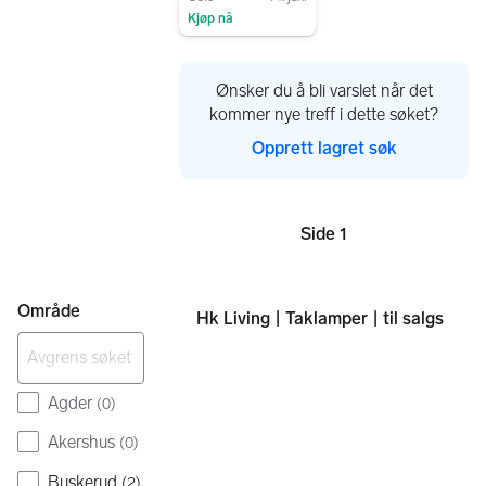
Kjøp nå
Gå til annonsen
Ønsker du å bli varslet når det
kommer nye treff i dette søket?
Opprett lagret søk
Side 1
Sider
Område
Hk Living | Taklamper | til salgs
Agder
(
0
)
Akershus
(
0
)
Buskerud
(
2
)