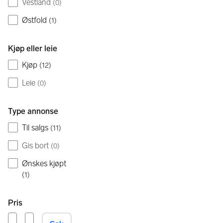
Vestland
(
0
)
Østfold
(
1
)
Kjøp eller leie
Kjøp
(
12
)
Leie
(
0
)
Type annonse
Til salgs
(
11
)
Gis bort
(
0
)
Ønskes kjøpt
(
1
)
Pris