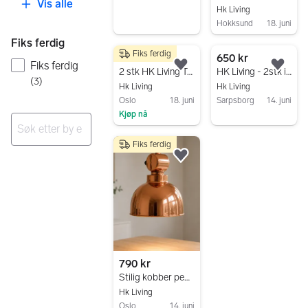
Vis alle
Hk Living
Hokksund
18. juni
Gå til annonsen
Fiks ferdig
Fiks ferdig
1 500 kr
650 kr
Fiks ferdig
Legg til som favoritt.
Legg
2 stk HK Living Triangle taklamper – str. M, matt lilla
HK Living - 2stk industripendler
(
3
)
Hk Living
Hk Living
Oslo
18. juni
Sarpsborg
14. juni
Kjøp nå
Gå til annonsen
Gå til annonsen
Fiks ferdig
Ingen resultater
Legg til som favoritt.
790 kr
Stilig kobber pendellampe – moderne design – pent brukt
Hk Living
Oslo
14. juni