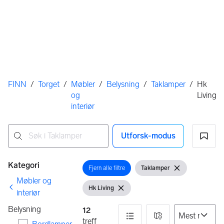
Her er du
FINN
/
Torget
/
Møbler
/
Belysning
/
Taklamper
/
Hk
og
Living
interiør
Utforsk-modus
Ingen resultater
Filtre
Kategori
Fjern alle filtre
Taklamper
Åpne filter
Vis filter
Fjern filter
Møbler og
Hk Living
Vis filter
Fjern filter
interiør
Belysning
12
treff