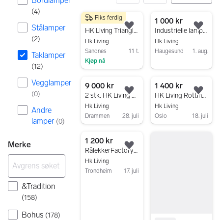
Bordlamper
(
4
)
Fiks ferdig
12 resultater
900 kr
1 000 kr
Stålamper
Legg til som favoritt.
Legg
HK Living Triangle L taklampe 60 cm – matt svart
Industrielle lamper
(
2
)
Hk Living
Hk Living
Sandnes
11 t.
Haugesund
1. aug.
Taklamper
Kjøp nå
Gå til annonsen
(
12
)
Gå til annonsen
Vegglamper
9 000 kr
1 400 kr
(
0
)
Legg til som favoritt.
Legg
2 stk. HK Living kobberpendler – hengt hos TGI Fridays Aker Brygge
HK Living Rotting pendantlampe - XL (65cm++)
Hk Living
Hk Living
Andre
Drammen
28. juli
Oslo
18. juli
lamper
(
0
)
Gå til annonsen
Gå til annonsen
1 200 kr
Merke
Legg til som favoritt.
RålekkerFactory taklampe fra HK Living selges
Hk Living
Trondheim
17. juli
Gå til annonsen
&Tradition
(
158
)
Bohus
(
178
)