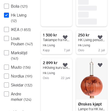
Bolia
(
121
)
Hk Living
(
12
)
IKEA
(
1 853
)
1 300 kr
250 kr
Louis
Legg til som favoritt.
Legg
Taklampe fra HK living
HK Living pendellampe
Poulsen
(
147
)
Hk Living
Hk Living
Kapp
7. juli
Oslo
2. juli
Markslöjd
Gå til annonsen
Gå til annonsen
(
141
)
2 899 kr
Muuto
Legg til som favoritt.
Legg
(
136
)
HKliving kurv lampe medium - natur
Hk Living
Nordlux
(
191
)
Oslo
22. juni
Gå til annonsen
Skeidar
(
132
)
Andre
merker
(
124
)
Ønskes kjøpt
Lampe fra HK living