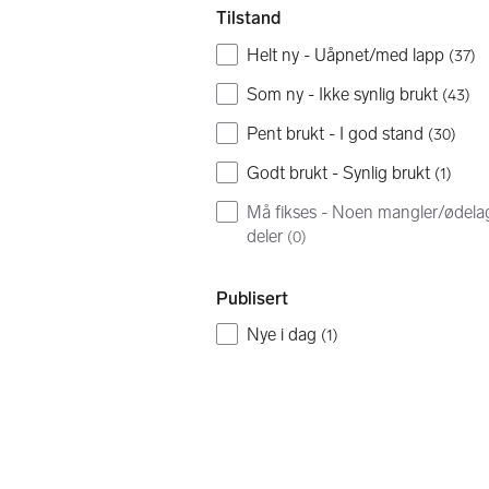
Tilstand
Helt ny - Uåpnet/med lapp
(
37
)
Som ny - Ikke synlig brukt
(
43
)
Pent brukt - I god stand
(
30
)
Godt brukt - Synlig brukt
(
1
)
Må fikses - Noen mangler/ødela
deler
(
0
)
Publisert
Nye i dag
(
1
)