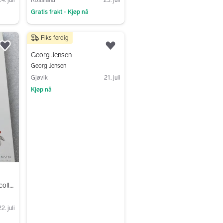
Gratis frakt
Kjøp nå
•
Gå til annonsen
Fiks ferdig
700 kr
Legg til som favoritt.
Legg til som favoritt.
Georg Jensen
Georg Jensen
Gjøvik
21. juli
Kjøp nå
Gå til annonsen
Georg Jensen Christmas collectibles 2016 - Lysholder
2. juli