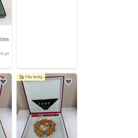
 2006
18. juli
Fiks ferdig
Legg til som favoritt.
Legg til som favoritt.