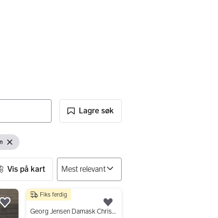
Lagre søk
n
Fjern filter
Vis på kart
Fiks ferdig
1 500 kr
Legg til som favoritt.
Legg til som favoritt.
Georg Jensen Damask Christmas duk rund Ø160 cm dyp rød