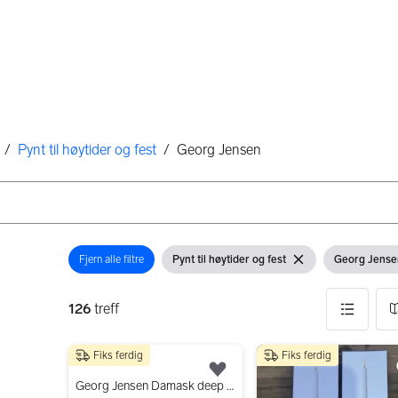
/
Pynt til høytider og fest
/
Georg Jensen
Fjern alle filtre
Pynt til høytider og fest
Georg Jense
Åpne filter
Vis filter
Fjern filter
Vis filter
126
treff
Fiks ferdig
Fiks ferdig
126 resultater
300 kr
Legg til som favoritt.
Georg Jensen Damask deep red Christmas spisebrikker tøy