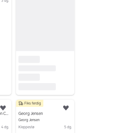
3 dg.
Fiks ferdig
799 kr
Legg til som favoritt.
Legg til som favoritt.
Ny & uåpnet Georg Jensen Christmas Collectibles 2018 – (Heart, Ball, Bell)
Georg Jensen
Georg Jensen
4 dg.
Kleppestø
5 dg.