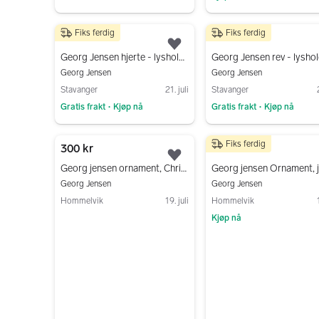
Gå til annonsen
Fiks ferdig
Fiks ferdig
350 kr
350 kr
Legg til som favoritt.
Georg Jensen hjerte - lysholder fra 1997
Georg Jensen
Georg Jensen
Stavanger
21. juli
Stavanger
Gratis frakt
Kjøp nå
Gratis frakt
Kjøp nå
•
•
Gå til annonsen
Gå til annonsen
Fiks ferdig
300 kr
350 kr
Legg til som favoritt.
Georg jensen ornament, Christmas collectibles, jul , ornaments
Georg Jensen
Georg Jensen
Hommelvik
19. juli
Hommelvik
Kjøp nå
Gå til annonsen
Gå til annonsen