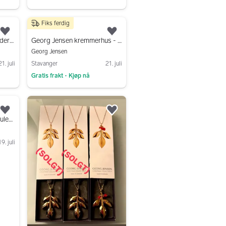
Fiks ferdig
350 kr
Legg til som favoritt.
Legg til som favoritt.
Georg Jensen rev - lysholder fra 2002
Georg Jensen kremmerhus - lysholder fra 1995
Georg Jensen
21. juli
Stavanger
21. juli
Gratis frakt
Kjøp nå
•
Gå til annonsen
Legg til som favoritt.
Legg til som favoritt.
Georg jensen Ornament, juleornament
19. juli