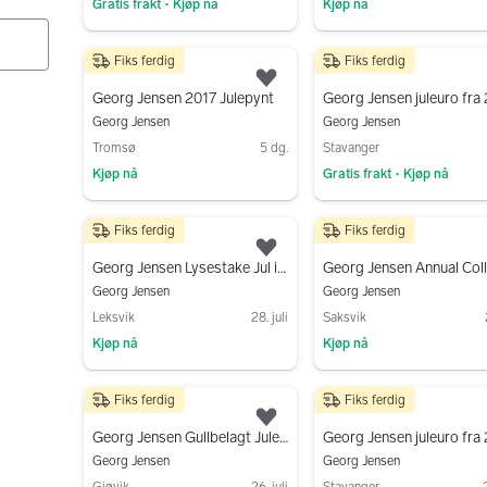
Gratis frakt
Kjøp nå
Kjøp nå
•
Gå til annonsen
Gå til annonsen
Fiks ferdig
Fiks ferdig
690 kr
750 kr
Legg til som favoritt.
Georg Jensen 2017 Julepynt
Georg Jensen
Georg Jensen
Tromsø
5 dg.
Stavanger
Kjøp nå
Gratis frakt
Kjøp nå
•
Gå til annonsen
Gå til annonsen
Fiks ferdig
Fiks ferdig
750 kr
180 kr
Legg til som favoritt.
Georg Jensen Lysestake Jul i metall
Georg Jensen
Georg Jensen
Leksvik
28. juli
Saksvik
Kjøp nå
Kjøp nå
Gå til annonsen
Gå til annonsen
Fiks ferdig
Fiks ferdig
450 kr
500 kr
Legg til som favoritt.
Georg Jensen Gullbelagt Juletre Large (20 cm)
Georg Jensen juleuro fra
Georg Jensen
Georg Jensen
Gjøvik
26. juli
Stavanger
2