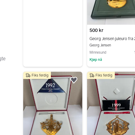
500 kr
Georg Jensen juleuro fra
Georg Jensen
Minnesund
gte
Kjøp nå
Gå til annonsen
Fiks ferdig
Fiks ferdig
Legg til som favoritt.