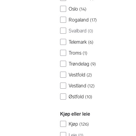
Oslo
(
14
)
Rogaland
(
17
)
Svalbard
(
0
)
Telemark
(
6
)
Troms
(
1
)
Trøndelag
(
9
)
Vestfold
(
2
)
Vestland
(
12
)
Østfold
(
10
)
Kjøp eller leie
Kjøp
(
126
)
Leie
(
0
)