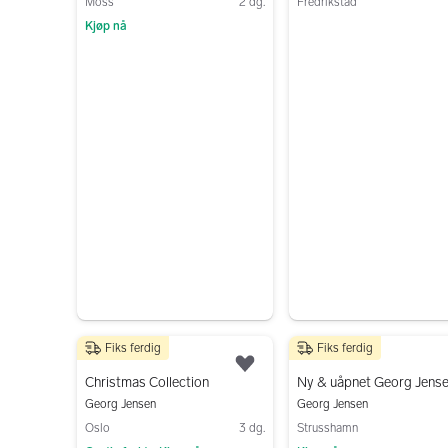
Moss
2 dg.
Fredrikstad
Kjøp nå
Gå til annonsen
Gå til annonsen
Fiks ferdig
Fiks ferdig
150 kr
1 200 kr
Legg til som favoritt.
Christmas Collection
Georg Jensen
Georg Jensen
Oslo
3 dg.
Strusshamn