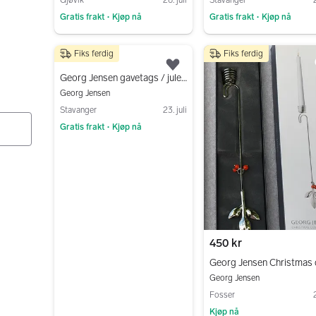
Gratis frakt
Kjøp nå
Gratis frakt
Kjøp nå
•
•
Gå til annonsen
Gå til annonsen
Fiks ferdig
Fiks ferdig
300 kr
Legg til som favoritt.
Georg Jensen gavetags / juletrepynt (300,- samlet)
Georg Jensen
Stavanger
23. juli
Gratis frakt
Kjøp nå
•
Gå til annonsen
450 kr
Georg Jensen
Fosser
2
Kjøp nå