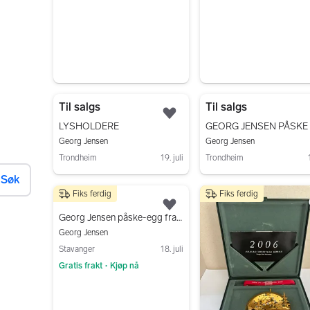
Til salgs
Til salgs
Legg til som favoritt.
LYSHOLDERE
Georg Jensen
Georg Jensen
Trondheim
19. juli
Trondheim
Søk
Gå til annonsen
Gå til annonsen
Fiks ferdig
Fiks ferdig
300 kr
Legg til som favoritt.
Georg Jensen påske-egg fra 2006 (300,-/500,-)
Georg Jensen
Stavanger
18. juli
Gratis frakt
Kjøp nå
•
Gå til annonsen