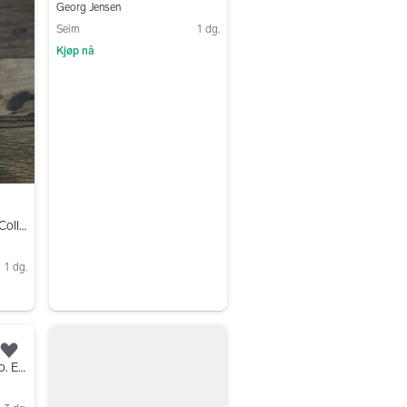
Georg Jensen
Seim
1 dg.
Kjøp nå
Gå til annonsen
Georg Jensen Christmas Collectibles – lysmansjetter – nye
1 dg.
Legg til som favoritt.
Georg Jensen 2017 juleuro. Engelen Gabriel