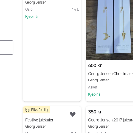
Georg Jensen
Oslo
14 t.
Kjøp nå
Gå til annonsen
600 kr
Georg Jensen
Asker
Kjøp nå
Gå til annonsen
Fiks ferdig
500 kr
350 kr
Legg til som favoritt.
Festive julekuler
Georg Jensen
Georg Jensen