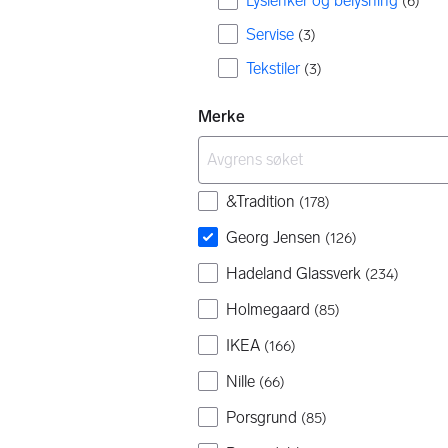
Lyslenker og belysning
(
6
)
Servise
(
3
)
Tekstiler
(
3
)
Merke
&Tradition
(
178
)
Georg Jensen
(
126
)
Hadeland Glassverk
(
234
)
Holmegaard
(
85
)
IKEA
(
166
)
Nille
(
66
)
Porsgrund
(
85
)