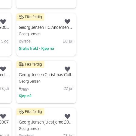
Gå til annonsen
Fiks ferdig
1 250 kr
Legg til som favoritt.
Legg til som favoritt.
Georg Jensen juleuro fra 2001 (uåpnet)
Georg Jensen HC Andersen duk lys grå 140x235 cm
Georg Jensen
5 dg.
Øvrebø
28. juli
Gratis frakt
Kjøp nå
•
Gå til annonsen
Fiks ferdig
300 kr
Legg til som favoritt.
Legg til som favoritt.
Georg Jensen Annual Collection Jul
Georg Jensen Christmas Collectibles julepynt gull
Georg Jensen
27. juli
Rygge
27. juli
Kjøp nå
Gå til annonsen
Fiks ferdig
350 kr
Legg til som favoritt.
Legg til som favoritt.
 2007
Georg Jensen julestjerne 2021 gullfarget julepynt
Georg Jensen
4. juli
Rossland
23. juli