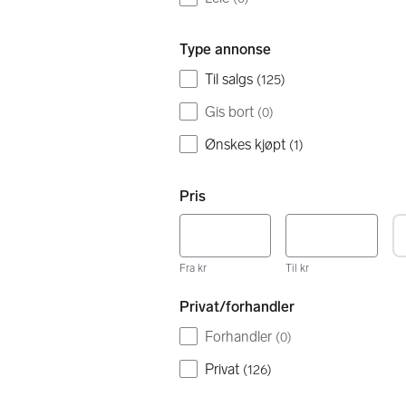
Type annonse
Til salgs
(
125
)
Gis bort
(
0
)
Ønskes kjøpt
(
1
)
Pris
Fra kr
Til kr
Privat/forhandler
Forhandler
(
0
)
Privat
(
126
)