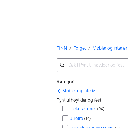
Her er du
FINN
/
Torget
/
Møbler og interiør
Ingen resultater
Filtre
Kategori
Møbler og interiør
Pynt til høytider og fest
Dekorasjoner
(
94
)
Juletre
(
14
)