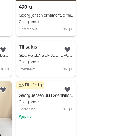
490 kr
Georg jensen ornament, ornamenter jul
Georg Jensen
Hommelvik
19. juli
Gå til annonsen
Til salgs
Legg til som favoritt.
Legg til som favoritt.
GEORG JENSEN PÅSKE EGG 2022 I GULL
GEORG JENSEN JUL , UROER 1984-2025
Georg Jensen
19. juli
Trondheim
19. juli
Gå til annonsen
Fiks ferdig
700 kr
Legg til som favoritt.
Legg til som favoritt.
Georg Jensen “Jul i Grønland” 2007 – Juleuro i gullmessing
Georg Jensen
Porsgrunn
18. juli
Kjøp nå
Gå til annonsen