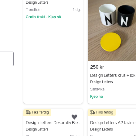
Design Letters
Trondheim
1 dg.
Gratis frakt
Kjøp nå
•
Gå til annonsen
250 kr
Design Letters krus + lok
Design Letters
Sandvika
Kjøp nå
Gå til annonsen
Fiks ferdig
Fiks ferdig
100 kr
300 kr
Legg til som favoritt.
Design Letters Dekorativ Bie Ornament
Design Letters
Design Letters