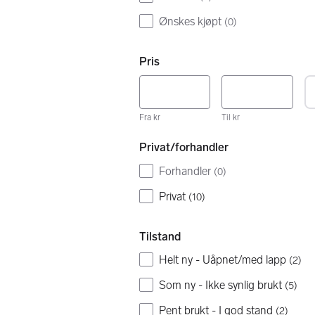
Ønskes kjøpt
(
0
)
Pris
Fra kr
Til kr
Privat/forhandler
Forhandler
(
0
)
Privat
(
10
)
Tilstand
Helt ny - Uåpnet/med lapp
(
2
)
Som ny - Ikke synlig brukt
(
5
)
Pent brukt - I god stand
(
2
)