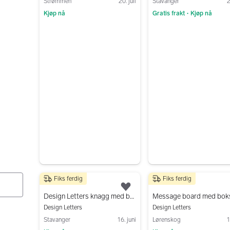
Strømmen
20. juli
Stavanger
2
Kjøp nå
Gratis frakt
Kjøp nå
•
Gå til annonsen
Gå til annonsen
Fiks ferdig
Fiks ferdig
50 kr
350 kr
Legg til som favoritt.
Design Letters knagg med bokstaven R
Design Letters
Design Letters
Stavanger
16. juni
Lørenskog
1