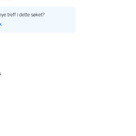
ye treff i dette søket?
k
er
s