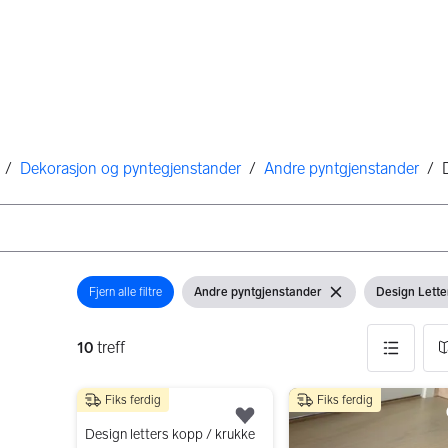
/
Dekorasjon og pyntegjenstander
/
Andre pyntgjenstander
/
Fjern alle filtre
Andre pyntgjenstander
Design Lette
Åpne filter
Vis filter
Fjern filter
Vis filter
10
treff
Fiks ferdig
Fiks ferdig
10 resultater
150 kr
Legg til som favoritt.
Design letters kopp / krukke