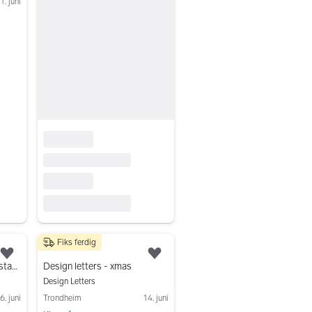
1. juni
Fiks ferdig
150 kr
Legg til som favoritt.
Legg til som favoritt.
Message board med bokstaver
Design letters - xmas
Design Letters
6. juni
Trondheim
14. juni