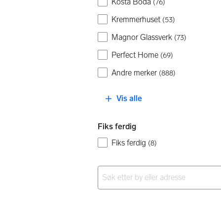
Kosta Boda
(
76
)
Kremmerhuset
(
53
)
Magnor Glassverk
(
73
)
Perfect Home
(
69
)
Andre merker
(
888
)
Vis alle
Fiks ferdig
Fiks ferdig
(
8
)
Ingen resultater