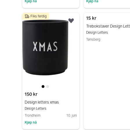
Kjøp nå
Kjøp nå
Gå til annonsen
Gå til annonsen
Fiks ferdig
15 kr
Legg til som favoritt.
Trebokstaver Design Let
Design Letters
Tønsberg
Gå til annonsen
150 kr
Design letters xmas
Design Letters
Trondheim
10. juni
Kjøp nå