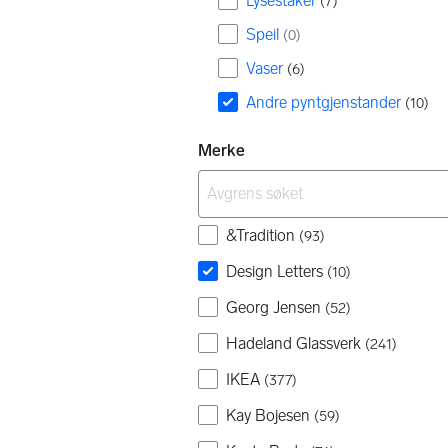
Lysestaker
(
7
)
Speil
(
0
)
Vaser
(
6
)
Andre pyntgjenstander
(
10
)
Merke
&Tradition
(
93
)
Design Letters
(
10
)
Georg Jensen
(
52
)
Hadeland Glassverk
(
241
)
IKEA
(
377
)
Kay Bojesen
(
59
)