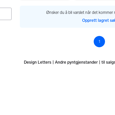
Gå til annonsen
Ønsker du å bli varslet når det kommer n
Opprett lagret sø
1
Sid
Design Letters | Andre pyntgjenstander | til salg