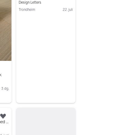
Design Letters
Trondheim
22. juli
Gå til annonsen
k
3 dg.
Legg til som favoritt.
Design Letters A2 tavle med masse bokstaver