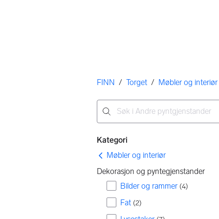
Her er du
FINN
/
Torget
/
Møbler og interiør
Ingen resultater
Filtre
Kategori
Møbler og interiør
Dekorasjon og pyntegjenstander
Bilder og rammer
(
4
)
Fat
(
2
)