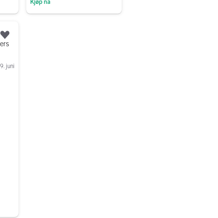
Kjøp nå
Gå til annonsen
Legg til som favoritt.
ters
9. juni