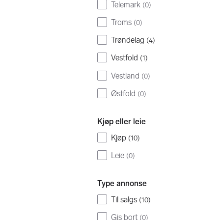
Telemark
(
0
)
Troms
(
0
)
Trøndelag
(
4
)
Vestfold
(
1
)
Vestland
(
0
)
Østfold
(
0
)
Kjøp eller leie
Kjøp
(
10
)
Leie
(
0
)
Type annonse
Til salgs
(
10
)
Gis bort
(
0
)