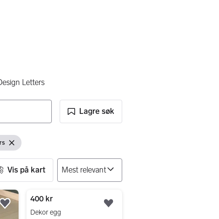
Design Letters
Lagre søk
rs
Fjern filter
Vis på kart
400 kr
Legg til som favoritt.
Legg til som favoritt.
Dekor egg