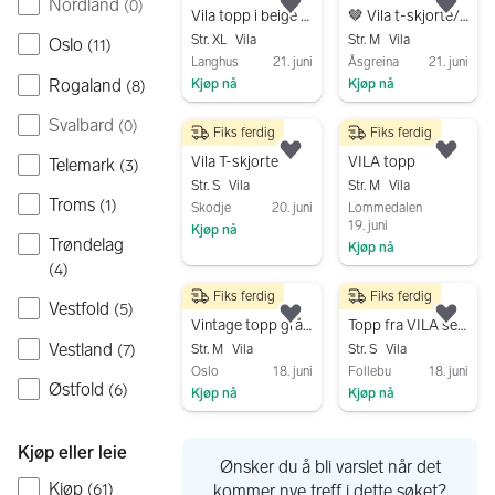
Nordland
(
0
)
Legg til som favoritt.
Legg
Vila topp i beige og brun mønstret, str xl. Rett modell. Merkelapp henger på
🤎 Vila t-skjorte/bluse – NY med lapp
Str. XL
Vila
Str. M
Vila
Oslo
(
11
)
Langhus
21. juni
Åsgreina
21. juni
Rogaland
Kjøp nå
Kjøp nå
(
8
)
Gå til annonsen
Gå til annonsen
Svalbard
(
0
)
Fiks ferdig
Fiks ferdig
150 kr
200 kr
Legg til som favoritt.
Legg
Vila T-skjorte
VILA topp
Telemark
(
3
)
Str. S
Vila
Str. M
Vila
Troms
(
1
)
Skodje
20. juni
Lommedalen
19. juni
Kjøp nå
Trøndelag
Kjøp nå
Gå til annonsen
(
4
)
Gå til annonsen
Fiks ferdig
Fiks ferdig
350 kr
75 kr
Vestfold
(
5
)
Legg til som favoritt.
Legg
Vintage topp grå viskose
Topp fra VILA selges
Vestland
(
7
)
Str. M
Vila
Str. S
Vila
Oslo
18. juni
Follebu
18. juni
Østfold
(
6
)
Kjøp nå
Kjøp nå
Gå til annonsen
Gå til annonsen
Kjøp eller leie
Ønsker du å bli varslet når det
Kjøp
(
61
)
kommer nye treff i dette søket?