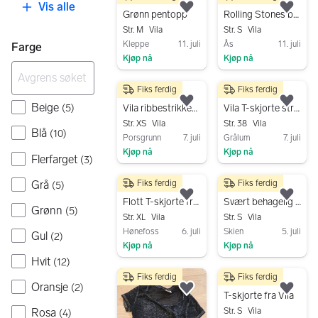
80 kr
100 kr
Vis alle
Legg til som favoritt.
Legg
Grønn pentopp
Rolling Stones band T-skjorte XS
Str. M
Vila
Str. S
Vila
Kleppe
11. juli
Ås
11. juli
Farge
Kjøp nå
Kjøp nå
Gå til annonsen
Gå til annonsen
Fiks ferdig
Fiks ferdig
75 kr
100 kr
Beige
Legg til som favoritt.
Legg
(
5
)
Vila ribbestrikket T-skjorte XS kremhvit
Vila T-skjorte str 38 blå blomstrete
Str. XS
Vila
Str. 38
Vila
Blå
(
10
)
Porsgrunn
7. juli
Grålum
7. juli
Kjøp nå
Kjøp nå
Flerfarget
(
3
)
Gå til annonsen
Gå til annonsen
Grå
Fiks ferdig
Fiks ferdig
(
5
)
100 kr
69 kr
Legg til som favoritt.
Legg
Flott T-skjorte fra Vila
Svært behagelig T-skjorte fra Vila
Grønn
(
5
)
Str. XL
Vila
Str. S
Vila
Hønefoss
6. juli
Skien
5. juli
Gul
(
2
)
Kjøp nå
Kjøp nå
Hvit
(
12
)
Gå til annonsen
Gå til annonsen
Fiks ferdig
Fiks ferdig
50 kr
Oransje
(
2
)
Legg til som favoritt.
Legg
T-skjorte fra Vila
Str. S
Vila
Rosa
(
4
)