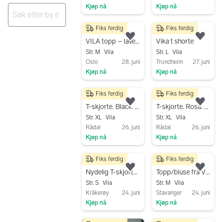
Kjøp nå
Kjøp nå
Gå til annonsen
Gå til annonsen
Fiks ferdig
Fiks ferdig
Ingen resultater
125 kr
50 kr
Legg til som favoritt.
Legg
VILA topp – lavendel, str. M – som ny
Vika t shorte
Str. M
Vila
Str. L
Vila
Oslo
28. juni
Trondheim
27. juni
Kjøp nå
Kjøp nå
Gå til annonsen
Gå til annonsen
Fiks ferdig
Fiks ferdig
80 kr
80 kr
Legg til som favoritt.
Legg
T-skjorte. Black. Str XL
T-skjorte. Rosa. Str XL
Str. XL
Vila
Str. XL
Vila
Rådal
26. juni
Rådal
26. juni
Kjøp nå
Kjøp nå
Gå til annonsen
Gå til annonsen
Fiks ferdig
Fiks ferdig
140 kr
75 kr
Legg til som favoritt.
Legg
Nydelig T-skjorte/bluse i str.S, Ny
Topp/bluse fra Vila
Str. S
Vila
Str. M
Vila
Kråkerøy
24. juni
Stavanger
24. juni
Kjøp nå
Kjøp nå
Gå til annonsen
Gå til annonsen