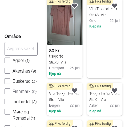
Fiks ferdig
Fiks ferdig
150 kr
Legg til som favoritt.
Legg
Vila T-skjorte str 48 hvit
Str. 48
Vila
Oslo
22. juni
Kjøp nå
Gå til annonsen
Område
80 kr
t skjorte
Agder
(
1
)
Str. XS
Vila
Hafrsfjord
23. juni
Akershus
(
9
)
Kjøp nå
Gå til annonsen
Buskerud
(
3
)
Fiks ferdig
Fiks ferdig
295 kr
150 kr
Finnmark
(
0
)
Legg til som favoritt.
Legg
Vila T-skjorte dame L oransje bomull/ modal.
T-skjorte fra Vila, str XL
Str. L
Vila
Str. XL
Vila
Innlandet
(
2
)
Bergen
22. juni
Asker
22. juni
Møre og
Kjøp nå
Kjøp nå
Romsdal
Gå til annonsen
Gå til annonsen
(
1
)
Fiks ferdig
Fiks ferdig
80 kr
120 kr