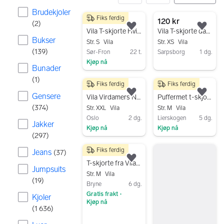
Brudekjoler
Fiks ferdig
61 resultater
45 kr
120 kr
(
2
)
Legg til som favoritt.
Legg
Vila T-skjorte Hvit Str S
Vila T-skjorte dame XS beige
Bukser
Str. S
Vila
Str. XS
Vila
(
139
)
Sør-Fron
22 t.
Sarpsborg
1 dg.
Kjøp nå
Gå til annonsen
Bunader
Gå til annonsen
(
1
)
Fiks ferdig
Fiks ferdig
110 kr
150 kr
Gensere
Legg til som favoritt.
Legg
Vila Virdamers New Pure T-skjorte dame XXL grå bomull
Puffermet t-skjorte
(
374
)
Str. XXL
Vila
Str. M
Vila
Oslo
2 dg.
Lierskogen
5 dg.
Jakker
Kjøp nå
Kjøp nå
(
297
)
Gå til annonsen
Gå til annonsen
Fiks ferdig
Jeans
(
37
)
100 kr
Legg til som favoritt.
T-skjorte fra Vila (englevinger på ryggen)
Jumpsuits
Str. M
Vila
(
19
)
Bryne
6 dg.
Gratis frakt
•
Kjoler
Kjøp nå
(
1 636
)
Gå til annonsen