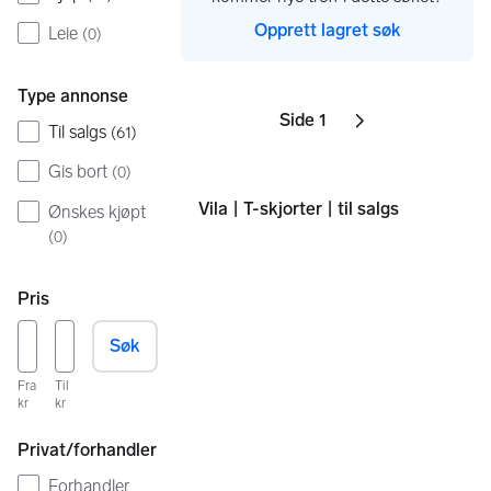
Opprett lagret søk
Leie
(
0
)
Type annonse
Side 1
Sider
Neste side
ikon
,
Til salgs
(
61
)
Gis bort
(
0
)
Vila | T-skjorter | til salgs
Ønskes kjøpt
(
0
)
Pris
Søk
Fra
Til
kr
kr
Privat/forhandler
Forhandler