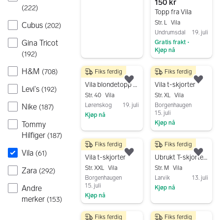
150 kr
(
222
)
Topp fra Vila
Str. L
Vila
Cubus
(
202
)
Undrumsdal
19. juli
Gina Tricot
Gratis frakt
•
Kjøp nå
(
192
)
Gå til annonsen
H&M
(
708
)
Fiks ferdig
Fiks ferdig
110 kr
200 kr
Legg til som favoritt.
Legg
Vila blondetopp T-skjorte str 40 hvit dame
Vila t-skjorter
Levi's
(
192
)
Str. 40
Vila
Str. XL
Vila
Lørenskog
19. juli
Borgenhaugen
Nike
(
187
)
15. juli
Kjøp nå
Kjøp nå
Tommy
Gå til annonsen
Hilfiger
Gå til annonsen
(
187
)
Fiks ferdig
Fiks ferdig
80 kr
50 kr
Vila
(
61
)
Legg til som favoritt.
Legg
Vila t-skjorter
Ubrukt T-skjorte, passer str. M-L (40-42)
Str. XXL
Vila
Str. M
Vila
Zara
(
292
)
Borgenhaugen
Larvik
13. juli
15. juli
Andre
Kjøp nå
Kjøp nå
merker
(
153
)
Gå til annonsen
Gå til annonsen
Fiks ferdig
Fiks ferdig