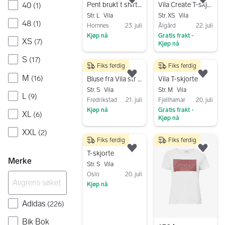
Legg til som favoritt.
Legg
40
Pent brukt t shirt frå Vila str L selges
Vila Create T-skjorte Hvit XS
(
1
)
Str. L
Vila
Str. XS
Vila
48
(
1
)
Hornnes
23. juli
Ålgård
22. juli
Kjøp nå
Gratis frakt
•
XS
(
7
)
Kjøp nå
Gå til annonsen
Gå til annonsen
S
(
17
)
Fiks ferdig
Fiks ferdig
30 kr
150 kr
M
(
16
)
Legg til som favoritt.
Legg
Bluse fra Vila str 36
Vila T-skjorte
Str. S
Vila
Str. M
Vila
L
(
9
)
Fredrikstad
21. juli
Fjellhamar
20. juli
Kjøp nå
Gratis frakt
•
XL
(
6
)
Kjøp nå
Gå til annonsen
Gå til annonsen
XXL
(
2
)
Fiks ferdig
Fiks ferdig
120 kr
Legg til som favoritt.
Legg
T-skjorte
Merke
Str. S
Vila
Oslo
20. juli
Kjøp nå
Gå til annonsen
Adidas
(
226
)
Bik Bok