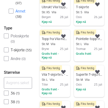
Fiks ferdig
Fiks ferdig
100 kr
100 kr
(
97
)
Legg til som favoritt.
Legg
Ubrukt Vila topp, str. XS (S)
T-skjorte
Annet
Str. XS
Vila
Str. S
Vila
(
38
)
Bergen
28. juli
Oslo
26. juli
Kjøp nå
Kjøp nå
Type
Gå til annonsen
Gå til annonsen
Fiks ferdig
Fiks ferdig
100 kr
50 kr
Poloskjorte
Legg til som favoritt.
Legg
Topp fra Vila med blonder
Pointelle-topp fra Vila
(
0
)
Str. M
Vila
Str. L
Vila
Bryne
25. juli
Tromsø
25. juli
T-skjorte
(
55
)
Gratis frakt
Gratis frakt
•
Kjøp nå
Andre
(
0
)
Gå til annonsen
Gå til annonsen
Fiks ferdig
Fiks ferdig
30 kr
100 kr
Størrelse
Legg til som favoritt.
Legg
Vila T-skjorte L - gratis frakt
Superfin T-skjorte fra Vila
Str. L
Vila
Str. M
Vila
Tiller
25. juli
Oslo
23. juli
Gratis frakt
Kjøp nå
•
36
(
1
)
Kjøp nå
Gå til annonsen
Gå til annonsen
38
(
1
)
Fiks ferdig
Fiks ferdig
25 kr
40 kr