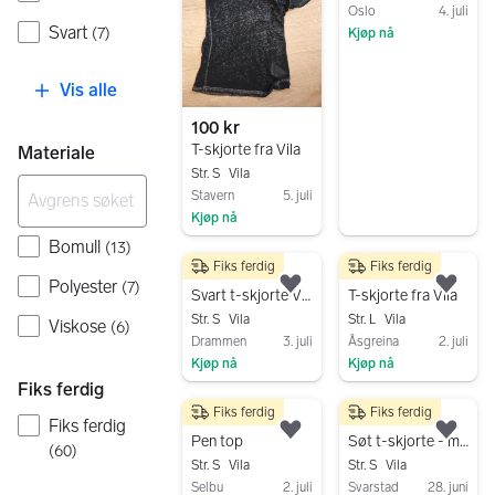
Oslo
4. juli
Svart
(
7
)
Kjøp nå
Gå til annonsen
Vis alle
100 kr
T-skjorte fra Vila
Materiale
Str. S
Vila
Stavern
5. juli
Kjøp nå
Gå til annonsen
Bomull
(
13
)
Fiks ferdig
Fiks ferdig
50 kr
70 kr
Polyester
(
7
)
Legg til som favoritt.
Legg
Svart t-skjorte Vila
T-skjorte fra Vila
Str. S
Vila
Str. L
Vila
Viskose
(
6
)
Drammen
3. juli
Åsgreina
2. juli
Kjøp nå
Kjøp nå
Fiks ferdig
Gå til annonsen
Gå til annonsen
Fiks ferdig
Fiks ferdig
150 kr
50 kr
Fiks ferdig
Legg til som favoritt.
Legg
Pen top
Søt t-skjorte - med lappen på
(
60
)
Str. S
Vila
Str. S
Vila
Selbu
2. juli
Svarstad
28. juni