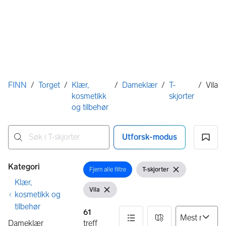
Her er du
FINN
/
Torget
/
Klær,
/
Dameklær
/
T-
/
Vila
kosmetikk
skjorter
og tilbehør
Utforsk-modus
Ingen resultater
Filtre
Kategori
Fjern alle filtre
T-skjorter
Åpne filter
Vis filter
Fjern filter
Klær,
Vila
Vis filter
Fjern filter
kosmetikk og
tilbehør
61
Dameklær
treff