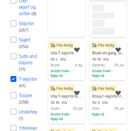
Luer,
skjerf og
votter
(
8
)
Skjorter
(
267
)
Skjørt
Fiks ferdig
Fiks ferdig
(
254
)
25 kr
60 kr
Legg til som favoritt.
Legg
Vila T-skjorte
Brukt en gang Topp fra Vila str M 100% Viscose
Suits and
Str. L
Vila
Str. M
Vila
blazers
Bryne
6 dg.
Sandnes
29. juli
(
71
)
Gratis frakt
Gratis frakt
•
•
Kjøp nå
Kjøp nå
T-skjorter
Gå til annonsen
Gå til annonsen
(
61
)
Fiks ferdig
Fiks ferdig
60 kr
100 kr
Topper
Legg til som favoritt.
Legg
Vila T-skjorte M svart dame
Rosa t-skjorte fra Vila i str S
(
258
)
Str. M
Vila
Str. S
Vila
Gvarv
29. juli
Oslo
28. juli
Undertøy
Gratis frakt
Kjøp nå
•
(
1
)
Kjøp nå
Gå til annonsen
Gå til annonsen
Ytterklær