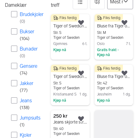
Dameklær
treff
Brudekjoler
Fiks ferdig
Fiks ferdig
71 resultater
200 kr
300 kr
(
0
)
Legg til som favoritt.
Legg
Tiger of Sweden damebluse
Bluse fra Tiger of Sweden str 40
Bukser
Str. S
Str. M
Tiger of Sweden
Tiger of Sweden
(
104
)
Gjemnes
6 t.
Oslo
7 t.
Bunader
Kjøp nå
Gratis frakt
•
Kjøp nå
(
0
)
Gå til annonsen
Gå til annonsen
Gensere
Fiks ferdig
Fiks ferdig
200 kr
450 kr
(
74
)
Legg til som favoritt.
Legg
Tiger of Sweden Sora stripet bluse S grå
Bluse fra Tiger of Sweden
Jakker
Str. S
Str. 42
Tiger of Sweden
Tiger of Sweden
(
77
)
Kristiansand S
1 dg.
Jessheim
1 dg.
Jeans
Kjøp nå
Kjøp nå
(
138
)
Gå til annonsen
Gå til annonsen
250 kr
Jumpsuits
Legg til som favoritt.
Jeans skjorte str. 40.
(
1
)
Str. 40
Tiger of Sweden
Kjoler