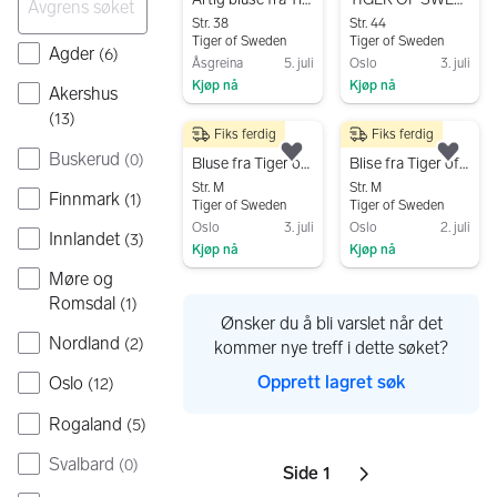
Str. 38
Str. 44
Tiger of Sweden
Tiger of Sweden
Agder
(
6
)
Åsgreina
5. juli
Oslo
3. juli
Kjøp nå
Kjøp nå
Akershus
Gå til annonsen
Gå til annonsen
(
13
)
Fiks ferdig
Fiks ferdig
250 kr
300 kr
Buskerud
(
0
)
Legg til som favoritt.
Legg
Bluse fra Tiger of Sweden str 40
Blise fra Tiger of Sweden str 40
Str. M
Str. M
Finnmark
(
1
)
Tiger of Sweden
Tiger of Sweden
Oslo
3. juli
Oslo
2. juli
Innlandet
(
3
)
Kjøp nå
Kjøp nå
Gå til annonsen
Gå til annonsen
Møre og
Romsdal
(
1
)
Ønsker du å bli varslet når det
Nordland
(
2
)
kommer nye treff i dette søket?
Opprett lagret søk
Oslo
(
12
)
Rogaland
(
5
)
Svalbard
(
0
)
Side 1
Sider
Neste side
ikon
,