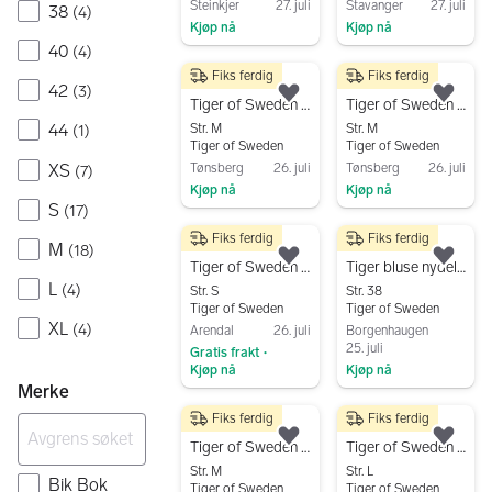
Steinkjer
27. juli
Stavanger
27. juli
38
(
4
)
Kjøp nå
Kjøp nå
40
(
4
)
Gå til annonsen
Gå til annonsen
Fiks ferdig
Fiks ferdig
500 kr
500 kr
42
(
3
)
Legg til som favoritt.
Legg
Tiger of Sweden Golden Silke bluse, str M
Tiger of Sweden Sølv Silke bluse, str M
44
Str. M
Str. M
(
1
)
Tiger of Sweden
Tiger of Sweden
XS
Tønsberg
26. juli
Tønsberg
26. juli
(
7
)
Kjøp nå
Kjøp nå
S
(
17
)
Gå til annonsen
Gå til annonsen
Fiks ferdig
Fiks ferdig
450 kr
200 kr
M
(
18
)
Legg til som favoritt.
Legg
Tiger of Sweden bluse med leopardprint 🖤🤍
Tiger bluse nydelig kornblå
L
(
4
)
Str. S
Str. 38
Tiger of Sweden
Tiger of Sweden
XL
(
4
)
Arendal
26. juli
Borgenhaugen
25. juli
Gratis frakt
•
Kjøp nå
Kjøp nå
Merke
Gå til annonsen
Gå til annonsen
Fiks ferdig
Fiks ferdig
250 kr
200 kr
Legg til som favoritt.
Legg
Tiger of Sweden bluse M
Tiger of Sweden bluse
Str. M
Str. L
Bik Bok
Tiger of Sweden
Tiger of Sweden