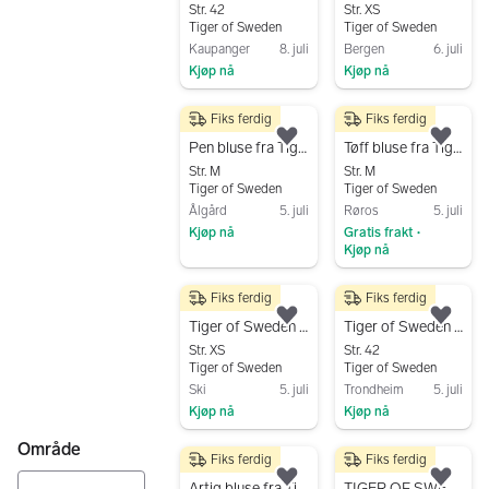
Str. 42
Str. XS
Tiger of Sweden
Tiger of Sweden
Kaupanger
8. juli
Bergen
6. juli
Kjøp nå
Kjøp nå
Gå til annonsen
Gå til annonsen
Fiks ferdig
Fiks ferdig
149 kr
350 kr
Legg til som favoritt.
Legg
Pen bluse fra Tiger of sweden
Tøff bluse fra Tiger of Sweden
Str. M
Str. M
Tiger of Sweden
Tiger of Sweden
Ålgård
5. juli
Røros
5. juli
Kjøp nå
Gratis frakt
•
Kjøp nå
Gå til annonsen
Gå til annonsen
Fiks ferdig
Fiks ferdig
190 kr
850 kr
Legg til som favoritt.
Legg
Tiger of Sweden skjorte XS
Tiger of Sweden hvit skjorte dame str 42 bomull
Str. XS
Str. 42
Tiger of Sweden
Tiger of Sweden
Ski
5. juli
Trondheim
5. juli
Kjøp nå
Kjøp nå
Gå til annonsen
Gå til annonsen
Område
Fiks ferdig
Fiks ferdig
200 kr
400 kr
Legg til som favoritt.
Legg
Artig bluse fra Tiger of Sweden
TIGER OF SWEDEN Ris P Shirt str. 44