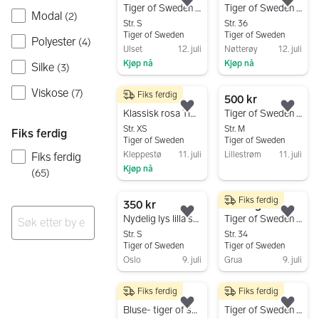
Legg til som favoritt.
Legg
Tiger of Sweden Kinna Denim skjorte (overshirt) blå S dame/unisex
Tiger of Sweden skjorte str 36 flerfarget bomull dame
Modal
(
2
)
Str. S
Str. 36
Tiger of Sweden
Tiger of Sweden
Polyester
(
4
)
Ulset
12. juli
Nøtterøy
12. juli
Kjøp nå
Kjøp nå
Silke
(
3
)
Gå til annonsen
Gå til annonsen
Viskose
(
7
)
Fiks ferdig
300 kr
500 kr
Legg til som favoritt.
Legg
Klassisk rosa Tiger of Sweden skjorte, Jolastret, str. 34
Tiger of Sweden Skjorte Svart M Dame
Str. XS
Str. M
Fiks ferdig
Tiger of Sweden
Tiger of Sweden
Kleppestø
11. juli
Lillestrøm
11. juli
Fiks ferdig
Kjøp nå
Gå til annonsen
(
65
)
Gå til annonsen
Fiks ferdig
350 kr
Til salgs
Legg til som favoritt.
Legg
Nydelig lys lilla skjorte fra Tiger of Sweden str. 36
Tiger of Sweden skjorte str 34
Str. S
Str. 34
Ingen resultater
Tiger of Sweden
Tiger of Sweden
Oslo
9. juli
Grua
9. juli
Gå til annonsen
Gå til annonsen
Fiks ferdig
Fiks ferdig
150 kr
450 kr
Legg til som favoritt.
Legg
Bluse- tiger of sweden
Tiger of Sweden bluse