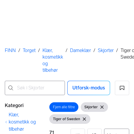
Her er du
FINN
/
Torget
/
Klær,
/
Dameklær
/
Skjorter
/
Tiger 
kosmetikk
Swed
og
tilbehør
Utforsk-modus
Ingen resultater
Filtre
Kategori
Fjern alle filtre
Skjorter
Åpne filter
Vis filter
Fjern filter
Klær,
Tiger of Sweden
Vis filter
Fjern filter
kosmetikk og
tilbehør
71