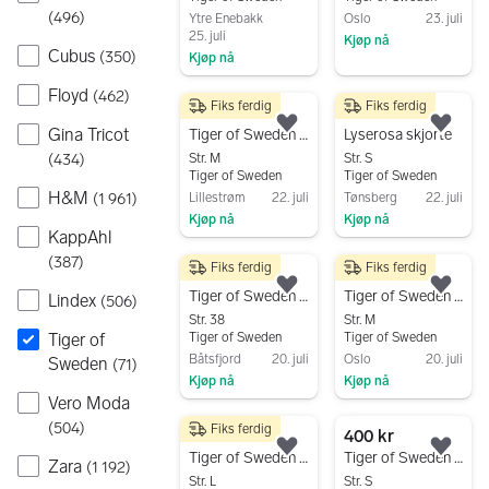
(
496
)
Ytre Enebakk
Oslo
23. juli
25. juli
Kjøp nå
Cubus
(
350
)
Kjøp nå
Gå til annonsen
Gå til annonsen
Floyd
(
462
)
Fiks ferdig
Fiks ferdig
350 kr
250 kr
Legg til som favoritt.
Legg
Gina Tricot
Tiger of Sweden bluse str 38 (medium) Verdi kr 1799!
Lyserosa skjorte
Str. M
Str. S
(
434
)
Tiger of Sweden
Tiger of Sweden
H&M
Lillestrøm
22. juli
Tønsberg
22. juli
(
1 961
)
Kjøp nå
Kjøp nå
KappAhl
Gå til annonsen
Gå til annonsen
(
387
)
Fiks ferdig
Fiks ferdig
400 kr
350 kr
Legg til som favoritt.
Legg
Tiger of Sweden skjorte
Tiger of Sweden skjorte, str. M (38) hvit
Lindex
(
506
)
Str. 38
Str. M
Tiger of Sweden
Tiger of Sweden
Tiger of
Båtsfjord
20. juli
Oslo
20. juli
Sweden
(
71
)
Kjøp nå
Kjøp nå
Vero Moda
Gå til annonsen
Gå til annonsen
(
504
)
Fiks ferdig
300 kr
400 kr
Legg til som favoritt.
Legg
Tiger of Sweden skjorte med knytning
Tiger of Sweden bluse
Zara
(
1 192
)
Str. L
Str. S