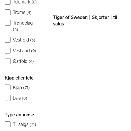
Telemark
(
0
)
Troms
(
3
)
Tiger of Sweden | Skjorter | til
Trøndelag
salgs
(
6
)
Vestfold
(
6
)
Vestland
(
9
)
Østfold
(
4
)
Kjøp eller leie
Kjøp
(
71
)
Leie
(
0
)
Type annonse
Til salgs
(
71
)