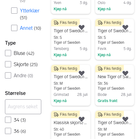
(
0
)
Yven
3 dg.
Oslo
4 dg.
Kjøp nå
Kjøp nå
Ytterklær
Gå til annonsen
Gå til annonsen
(
51
)
Fiks ferdig
Fiks ferdig
100 kr
500 kr
Annet
(
10
)
Legg til som favoritt.
Legg
Tiger of Sweden skjorte dame S blå bomull
Tiger of Sweden silkebluse, S
Str. S
Str. S
Type
Tiger of Sweden
Tiger of Sweden
Tønsberg
5 dg.
Fevik
5 dg.
Bluse
(
42
)
Kjøp nå
Kjøp nå
Gå til annonsen
Gå til annonsen
Skjorte
(
25
)
Fiks ferdig
Fiks ferdig
250 kr
170 kr
Andre
(
0
)
Legg til som favoritt.
Legg
Tiger of Sweden bluse M blå dame
New Tiger of Sweden shirt, size 36
Str. M
Str. 36
Tiger of Sweden
Tiger of Sweden
Størrelse
Grimstad
28. juli
Bodø
28. juli
Kjøp nå
Gratis frakt
Gå til annonsen
Gå til annonsen
Fiks ferdig
Fiks ferdig
200 kr
550 kr
34
(
3
)
Legg til som favoritt.
Legg
Klassisk skjorte fra Tiger of Sweden
Tiger of Sweden skjorte
Str. 40
Str. M
36
(
6
)
Tiger of Sweden
Tiger of Sweden