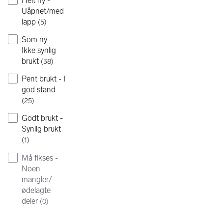
Helt ny -
Uåpnet/med
lapp
(
5
)
Som ny -
Ikke synlig
brukt
(
38
)
Pent brukt - I
god stand
(
25
)
Godt brukt -
Synlig brukt
(
1
)
Må fikses -
Noen
mangler/
ødelagte
deler
(
0
)