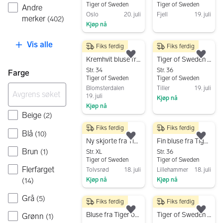
Tiger of Sweden
Tiger of Sweden
Andre
Oslo
20. juli
Fjell
19. juli
merker
(
402
)
Kjøp nå
Gå til annonsen
Gå til annonsen
Vis alle
Fiks ferdig
Fiks ferdig
700 kr
300 kr
Legg til som favoritt.
Legg
Kremhvit bluse fra Tiger of Sweden
Tiger of Sweden 1903 bluse str 36 grå
Str. 34
Str. 36
Farge
Tiger of Sweden
Tiger of Sweden
Blomsterdalen
Tiller
19. juli
19. juli
Kjøp nå
Kjøp nå
Gå til annonsen
Beige
(
2
)
Gå til annonsen
Fiks ferdig
Fiks ferdig
400 kr
280 kr
Blå
(
10
)
Legg til som favoritt.
Legg
Ny skjorte fra Tiger of Sweden, str XL
Fin bluse fra Tiger of Sweden
Brun
(
1
)
Str. XL
Str. 36
Tiger of Sweden
Tiger of Sweden
Flerfarget
Tolvsrød
18. juli
Lillehammer
18. juli
Kjøp nå
Kjøp nå
(
14
)
Gå til annonsen
Gå til annonsen
Grå
(
5
)
Fiks ferdig
Fiks ferdig
300 kr
400 kr
Legg til som favoritt.
Legg
Bluse fra Tiger of Sveden.
Tiger of Sweden skjorte str 36 flerfarget lyocell
Grønn
(
1
)