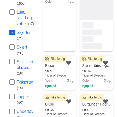
Oslo
1 dg.
(
306
)
Gå til annonsen
Luer,
skjerf og
votter
(
17
)
Skjorter
(
71
)
Skjørt
(
50
)
Fiks ferdig
Fiks ferdig
250 kr
150 kr
Suits and
Legg til som favoritt.
Legg
Bluse
Stenströms skjorte str 36 bomull
blazers
Str. S
Str. 36
(
59
)
Tiger of Sweden
Tiger of Sweden
Yven
3 dg.
Oslo
3 dg.
T-skjorter
Kjøp nå
Kjøp nå
(
14
)
Gå til annonsen
Gå til annonsen
Topper
Fiks ferdig
Fiks ferdig
200 kr
300 kr
(
49
)
Legg til som favoritt.
Legg
Bluse
Burgunder Tiger of Sweden bluse str S
Str. 34
Str. S
Undertøy
Tiger of Sweden
Tiger of Sweden