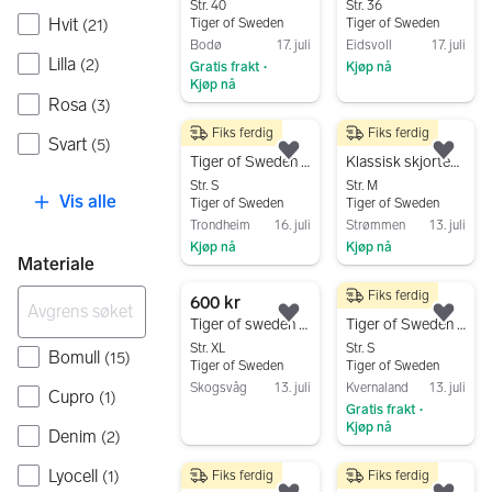
Str. 40
Str. 36
Hvit
Tiger of Sweden
Tiger of Sweden
(
21
)
Bodø
17. juli
Eidsvoll
17. juli
Lilla
(
2
)
Gratis frakt
Kjøp nå
•
Kjøp nå
Gå til annonsen
Rosa
(
3
)
Gå til annonsen
Fiks ferdig
Fiks ferdig
400 kr
700 kr
Svart
(
5
)
Legg til som favoritt.
Legg
Tiger of Sweden skjorte dame str 38
Klassisk skjortekrage Tiger of Sweden
Str. S
Str. M
Vis alle
Tiger of Sweden
Tiger of Sweden
Trondheim
16. juli
Strømmen
13. juli
Kjøp nå
Kjøp nå
Materiale
Gå til annonsen
Gå til annonsen
Fiks ferdig
600 kr
300 kr
Legg til som favoritt.
Legg
Tiger of sweden skjorte bluse kremfarget tigermønster
Tiger of Sweden bluse dame S grønn modal
Str. XL
Str. S
Bomull
(
15
)
Tiger of Sweden
Tiger of Sweden
Skogsvåg
13. juli
Kvernaland
13. juli
Cupro
(
1
)
Gratis frakt
Gå til annonsen
•
Kjøp nå
Denim
(
2
)
Gå til annonsen
Lyocell
Fiks ferdig
Fiks ferdig
(
1
)
500 kr
399 kr