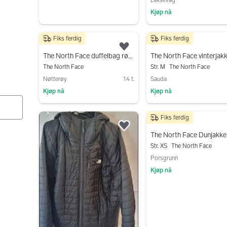
Kjøp nå
Gå til annonsen
Fiks ferdig
Fiks ferdig
300 kr
400 kr
Legg til som favoritt.
The North Face duffelbag rød unisex
The North Face
Str. M
The North Face
Nøtterøy
14 t.
Sauda
Kjøp nå
Kjøp nå
Gå til annonsen
Gå til annonsen
Fiks ferdig
1 300 kr
Legg til som favoritt.
Str. XS
The North Face
Porsgrunn
Kjøp nå
Gå til annonsen