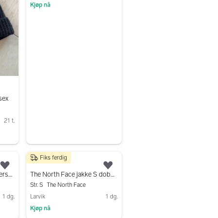
Kjøp nå
Gå til annonsen
sex
21 t.
Fiks ferdig
550 kr
Legg til som favoritt.
Legg til som favoritt.
The Face The Winter Vinterstøvler størrelse 38 brun
The North Face jakke S dobbeltsidig jakke
Str. S
The North Face
1 dg.
Larvik
1 dg.
Kjøp nå