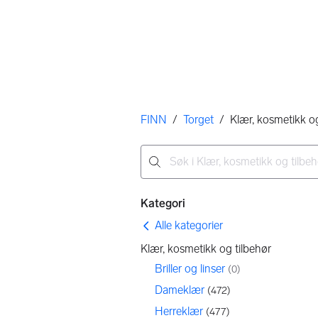
Her er du
FINN
/
Torget
/
Klær, kosmetikk og
Ingen resultater
Filtre
Kategori
Alle kategorier
Klær, kosmetikk og tilbehør
Briller og linser
(
0
)
Dameklær
(
472
)
Herreklær
(
477
)