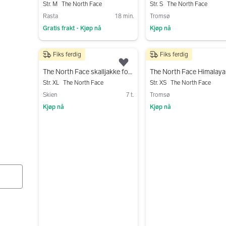
Str. M
The North Face
Str. S
The North Face
Rasta
18 min.
Tromsø
Gratis frakt
Kjøp nå
Kjøp nå
•
Gå til annonsen
Gå til annonsen
Fiks ferdig
Fiks ferdig
300 kr
1 600 kr
Legg til som favoritt.
The North Face skalljakke for dame
Str. XL
The North Face
Str. XS
The North Face
Skien
7 t.
Tromsø
Kjøp nå
Kjøp nå
Gå til annonsen
Gå til annonsen