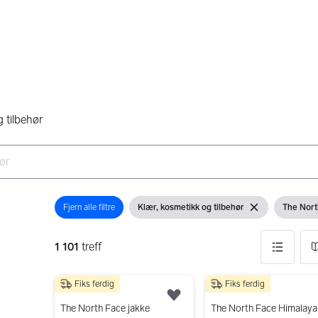
 tilbehør
Fjern alle filtre
Klær, kosmetikk og tilbehør
The Nort
Åpne filter
Vis filter
Fjern filter
Vis filter
1 101
treff
Fiks ferdig
Fiks ferdig
1101 resultater
400 kr
1 000 kr
Legg til som favoritt.
The North Face jakke
The North Face Himalaya