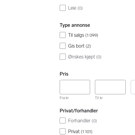
Leie
(
0
)
Type annonse
Til salgs
(
1 099
)
Gis bort
(
2
)
Ønskes kjøpt
(
0
)
Pris
Fra kr
Til kr
Privat/forhandler
Forhandler
(
0
)
Privat
(
1 101
)