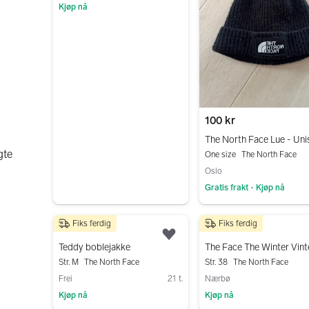
Kjøp nå
Gå til annonsen
100 kr
The North Face Lue - Uni
gte
One size
The North Face
Oslo
Gratis frakt
Kjøp nå
•
Gå til annonsen
Fiks ferdig
Fiks ferdig
2 000 kr
100 kr
Legg til som favoritt.
Teddy boblejakke
Str. M
The North Face
Str. 38
The North Face
Frei
21 t.
Nærbø
Kjøp nå
Kjøp nå