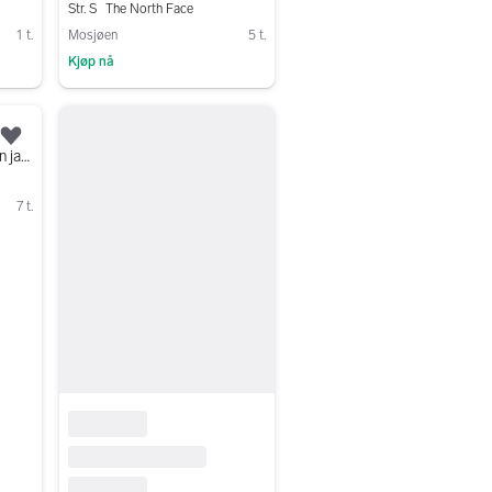
Str. S
The North Face
1 t.
Mosjøen
5 t.
Kjøp nå
Gå til annonsen
Legg til som favoritt.
The North Face Himalayan jakken
7 t.