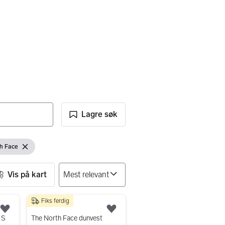
Lagre søk
h Face
Fjern filter
Vis på kart
Fiks ferdig
500 kr
Legg til som favoritt.
Legg til som favoritt.
 S
The North Face dunvest