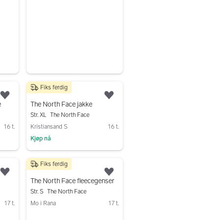
Fiks ferdig
649 kr
Legg til som favoritt.
Legg til som favoritt.
e
The North Face jakke
Str. XL
The North Face
16 t.
Kristiansand S
16 t.
Kjøp nå
Gå til annonsen
Fiks ferdig
300 kr
Legg til som favoritt.
Legg til som favoritt.
The North Face fleecegenser
Str. S
The North Face
17 t.
Mo i Rana
17 t.
Gå til annonsen