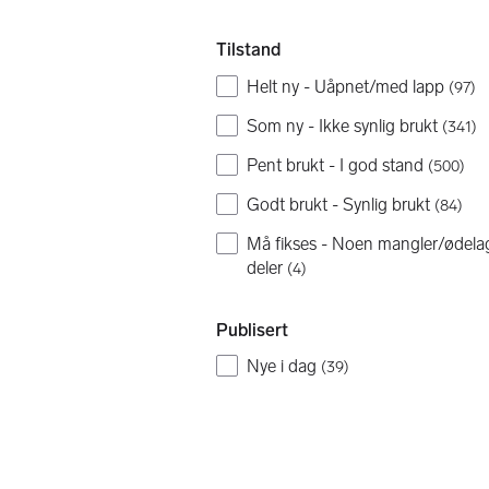
Tilstand
Helt ny - Uåpnet/med lapp
(
97
)
Som ny - Ikke synlig brukt
(
341
)
Pent brukt - I god stand
(
500
)
Godt brukt - Synlig brukt
(
84
)
Må fikses - Noen mangler/ødela
deler
(
4
)
Publisert
Nye i dag
(
39
)