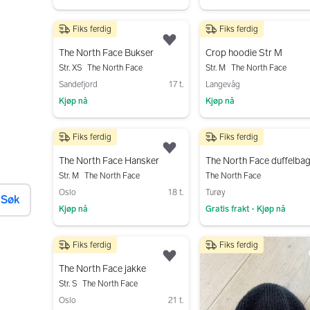
Gå til annonsen
Gå til annonsen
Fiks ferdig
Fiks ferdig
150 kr
400 kr
Legg til som favoritt.
The North Face Bukser
Crop hoodie Str M
Str. XS
The North Face
Str. M
The North Face
Sandefjord
17 t.
Langevåg
Kjøp nå
Kjøp nå
Gå til annonsen
Gå til annonsen
Fiks ferdig
Fiks ferdig
200 kr
600 kr
Legg til som favoritt.
The North Face Hansker
The North Face duffelba
Str. M
The North Face
The North Face
Oslo
18 t.
Turøy
Søk
Kjøp nå
Gratis frakt
Kjøp nå
•
Gå til annonsen
Gå til annonsen
Fiks ferdig
Fiks ferdig
350 kr
Legg til som favoritt.
The North Face jakke
Str. S
The North Face
Oslo
21 t.