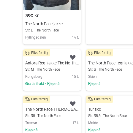
390 kr
The North Face jakke
Str. L
The North Face
Fyllingsdalen
14 t.
Gå til annonsen
Fiks ferdig
Fiks ferdig
500 kr
499 kr
Legg til som favoritt.
Antora Regnjakke The North Face HyVent
The North Face regnjakk
Str. M
The North Face
Str. S
The North Face
Kongsberg
15 t.
Skien
Gratis frakt
Kjøp nå
Kjøp nå
•
Gå til annonsen
Gå til annonsen
Fiks ferdig
Fiks ferdig
500 kr
150 kr
Legg til som favoritt.
The North Face THERMOBALL TRACTION MULE - Tøfler - black
Tur sko
Str. 38
The North Face
Str. 38,5
The North Face
Tromsø
17 t.
Molde
Kjøp nå
Kjøp nå