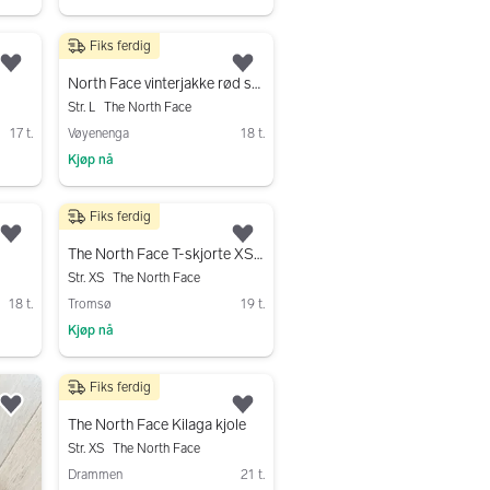
Fiks ferdig
1 100 kr
Legg til som favoritt.
Legg til som favoritt.
North Face vinterjakke rød str L
Str. L
The North Face
17 t.
Vøyenenga
18 t.
Kjøp nå
Gå til annonsen
Fiks ferdig
100 kr
Legg til som favoritt.
Legg til som favoritt.
g
The North Face T-skjorte XS hvit dame
Str. XS
The North Face
18 t.
Tromsø
19 t.
Kjøp nå
Gå til annonsen
Fiks ferdig
245 kr
Legg til som favoritt.
Legg til som favoritt.
The North Face Kilaga kjole
Str. XS
The North Face
Drammen
21 t.