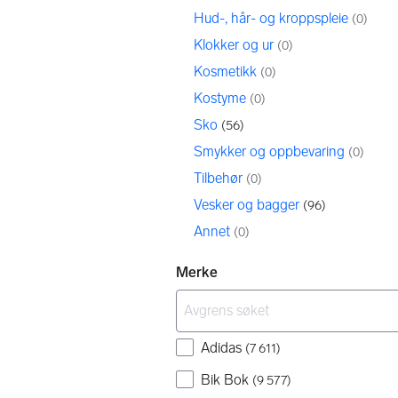
Hud-, hår- og kroppspleie
(
0
)
Klokker og ur
(
0
)
Kosmetikk
(
0
)
Kostyme
(
0
)
Sko
(
56
)
Smykker og oppbevaring
(
0
)
Tilbehør
(
0
)
Vesker og bagger
(
96
)
Annet
(
0
)
Merke
Adidas
(
7 611
)
Bik Bok
(
9 577
)