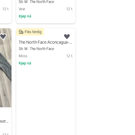
Str. M
The North Face
12 t.
Vear
12 t.
Kjøp nå
Gå til annonsen
Fiks ferdig
800 kr
Legg til som favoritt.
Legg til som favoritt.
The North Face Aconcagua-vest
Str. M
The North Face
Moss
12 t.
Kjøp nå
Gå til annonsen
The North Face fleecegenser L grå dame
12 t.