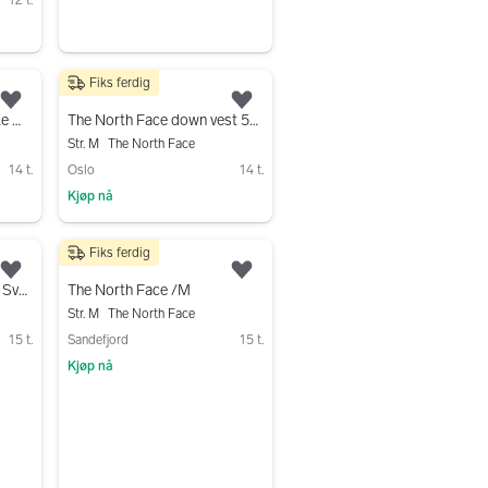
Fiks ferdig
998 kr
Legg til som favoritt.
Legg til som favoritt.
The North Face vinterjakke M svart
The North Face down vest 550 M
Str. M
The North Face
14 t.
Oslo
14 t.
Kjøp nå
Gå til annonsen
Fiks ferdig
120 kr
Legg til som favoritt.
Legg til som favoritt.
The North Face Dunjakke Svart XS
The North Face /M
Str. M
The North Face
15 t.
Sandefjord
15 t.
Kjøp nå
Gå til annonsen