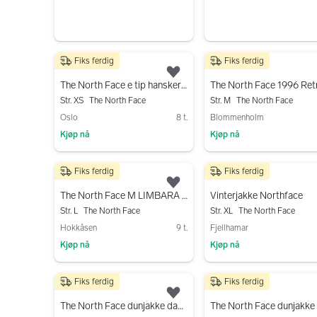
Fiks ferdig
Fiks ferdig
249 kr
800 kr
Legg til som favoritt.
The North Face e tip hansker str XS
Str. XS
The North Face
Str. M
The North Face
Oslo
8 t.
Blommenholm
Kjøp nå
Kjøp nå
Gå til annonsen
Gå til annonsen
Fiks ferdig
Fiks ferdig
1 200 kr
1 800 kr
Legg til som favoritt.
The North Face M LIMBARA INSULATED JACKET
Vinterjakke Northface
Str. L
The North Face
Str. XL
The North Face
Hokkåsen
9 t.
Fjellhamar
Kjøp nå
Kjøp nå
Gå til annonsen
Gå til annonsen
Fiks ferdig
Fiks ferdig
2 000 kr
2 000 kr
Legg til som favoritt.
The North Face dunjakke dame M svart