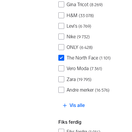
Gina Tricot
(
8 269
)
H&M
(
33 078
)
Levi's
(
6 769
)
Nike
(
9 732
)
ONLY
(
6 428
)
The North Face
(
1 101
)
Vero Moda
(
7 361
)
Zara
(
19 795
)
Andre merker
(
16 576
)
Vis alle
Fiks ferdig
Fiks ferdig