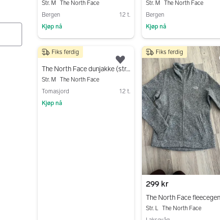
Str. M
The North Face
Str. M
The North Face
Bergen
12 t.
Bergen
Kjøp nå
Kjøp nå
Gå til annonsen
Gå til annonsen
Fiks ferdig
Fiks ferdig
600 kr
Legg til som favoritt.
The North Face dunjakke (str. M) – pent brukt
Str. M
The North Face
Tomasjord
12 t.
Kjøp nå
Gå til annonsen
299 kr
Str. L
The North Face
Laksevåg