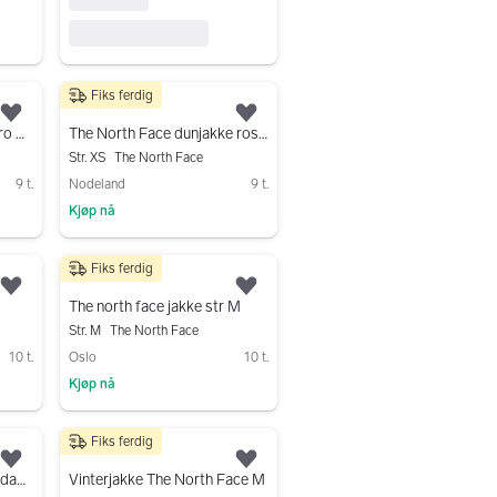
Fiks ferdig
500 kr
Legg til som favoritt.
Legg til som favoritt.
The North Face 1996 Retro Vinterjakke
The North Face dunjakke rosa dame XS
Str. XS
The North Face
9 t.
Nodeland
9 t.
Kjøp nå
Gå til annonsen
Fiks ferdig
500 kr
Legg til som favoritt.
Legg til som favoritt.
The north face jakke str M
Str. M
The North Face
10 t.
Oslo
10 t.
Kjøp nå
Gå til annonsen
Fiks ferdig
499 kr
Legg til som favoritt.
Legg til som favoritt.
The North Face dunjakke dame M svart
Vinterjakke The North Face M